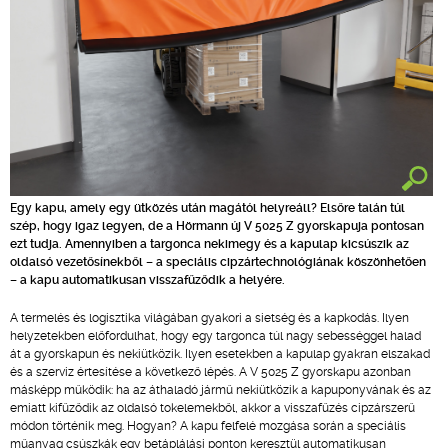
Egy kapu, amely egy ütközés után magától helyreáll? Elsőre talán túl
szép, hogy igaz legyen, de a Hörmann új V 5025 Z gyorskapuja pontosan
ezt tudja. Amennyiben a targonca nekimegy és a kapulap kicsúszik az
oldalsó vezetősínekből – a speciális cipzártechnológiának köszönhetően
– a kapu automatikusan visszafűződik a helyére.
A termelés és logisztika világában gyakori a sietség és a kapkodás. Ilyen
helyzetekben előfordulhat, hogy egy targonca túl nagy sebességgel halad
át a gyorskapun és nekiütközik. Ilyen esetekben a kapulap gyakran elszakad
és a szerviz értesítése a következő lépés. A V 5025 Z gyorskapu azonban
másképp működik: ha az áthaladó jármű nekiütközik a kapuponyvának és az
emiatt kifűződik az oldalsó tokelemekből, akkor a visszafűzés cipzárszerű
módon történik meg. Hogyan? A kapu felfelé mozgása során a speciális
műanyag csúszkák egy betáplálási ponton keresztül automatikusan