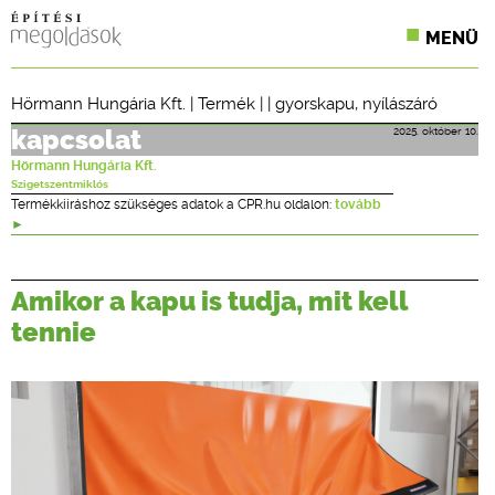
MENÜ
KONFERENCIÁK
Hörmann Hungária Kft.
|
Termék
| |
gyorskapu
,
nyílászáró
SZAKLAPOK
2025. október 10.
kapcsolat
Hörmann Hungária Kft.
CPR TERMÉKKIÍRÁS
Szigetszentmiklós
Termékkiíráshoz szükséges adatok a CPR.hu oldalon:
tovább
ÉPÍTÉSI JOG
ONLINE KÉPZÉSEK
Amikor a kapu is tudja, mit kell
tennie
TERVEZÉSI SEGÉDLETEK