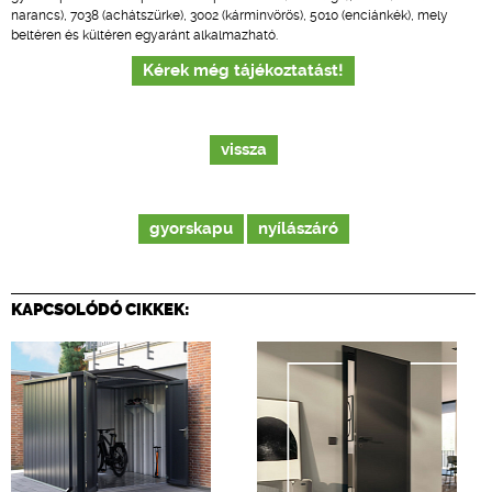
narancs), 7038 (achátszürke), 3002 (kárminvörös), 5010 (enciánkék), mely
beltéren és kültéren egyaránt alkalmazható.
Kérek még tájékoztatást!
vissza
gyorskapu
nyílászáró
KAPCSOLÓDÓ CIKKEK: