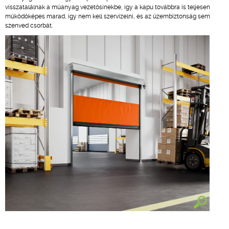
visszatalálnak a műanyag vezetősínekbe, így a kapu továbbra is teljesen
működőképes marad, így nem kell szervizelni, és az üzembiztonság sem
szenved csorbát.