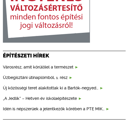
ÉPÍTÉSZETI HÍREK
Városrész, amit körülölel a természet
Üzbegisztáni útinaplómból, 1. rész
Új közösségi teret alakítottak ki a Bartók-negyed…
„A Jedlik” – Hetven év iskolaépítészete
Idén is népszerűek a jelentkezők körében a PTE MIK…