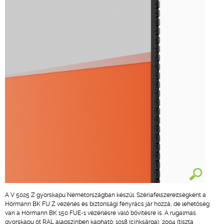
A V 5025 Z gyorskapu Németországban készül. Szériafelszereltségként a
Hörmann BK FU Z vezérlés és biztonsági fényrács jár hozzá, de lehetőség
van a Hörmann BK 150 FUE-1 vezérlésre való bővítésre is. A rugalmas
gyorskapu öt RAL alapszínben kapható: 1018 (cinksárga), 2004 (tiszta