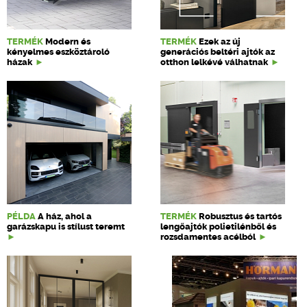
TERMÉK
Modern és
TERMÉK
Ezek az új
kényelmes eszköztároló
generációs beltéri ajtók az
házak
otthon lelkévé válhatnak
PÉLDA
A ház, ahol a
TERMÉK
Robusztus és tartós
garázskapu is stílust teremt
lengőajtók polietilénből és
rozsdamentes acélból