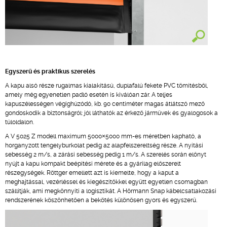
Egyszerű és praktikus szerelés
A kapu alsó része rugalmas kialakítású, duplafalú fekete PVC tömítésből,
amely még egyenetlen padló esetén is kiválóan zár. A teljes
kapuszélességen végighúzódó, kb. 90 centiméter magas átlátszó mező
gondoskodik a biztonságról: jól láthatók az érkező járművek és gyalogosok a
túloldalon.
A V 5025 Z modell maximum 5000×5000 mm-es méretben kapható, a
horganyzott tengelyburkolat pedig az alapfelszereltség része. A nyitási
sebesség 2 m/s, a zárási sebesség pedig 1 m/s. A szerelés során előnyt
nyújt a kapu kompakt beépítési mérete és a gyárilag előszerelt
részegységek. Röttger emellett azt is kiemelte, hogy a kaput a
meghajtással, vezérléssel és kiegészítőkkel együtt egyetlen csomagban
szállítják, ami megkönnyíti a logisztikát. A Hörmann Snap kábelcsatlakozási
rendszerének köszönhetően a bekötés különösen gyors és egyszerű.