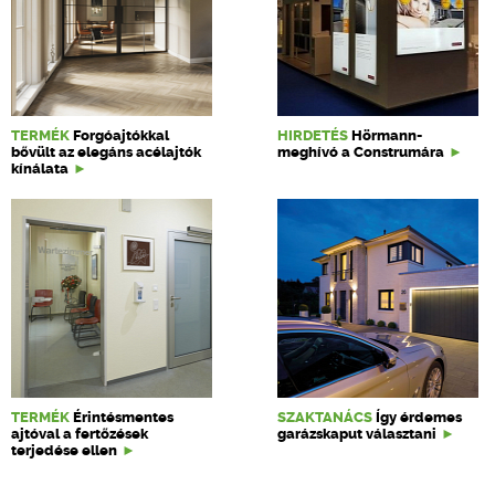
TERMÉK
Forgóajtókkal
HIRDETÉS
Hörmann-
bővült az elegáns acélajtók
meghívó a Construmára
kínálata
TERMÉK
Érintésmentes
SZAKTANÁCS
Így érdemes
ajtóval a fertőzések
garázskaput választani
terjedése ellen