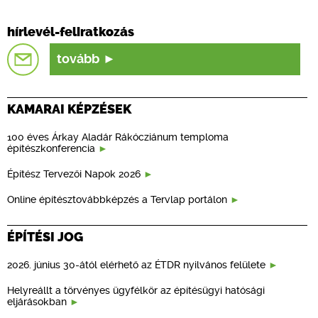
hírlevél-feliratkozás
tovább
KAMARAI KÉPZÉSEK
100 éves Árkay Aladár Rákócziánum temploma
építészkonferencia
Építész Tervezői Napok 2026
Online építésztovábbképzés a Tervlap portálon
ÉPÍTÉSI JOG
2026. június 30-ától elérhető az ÉTDR nyilvános felülete
Helyreállt a törvényes ügyfélkör az építésügyi hatósági
eljárásokban