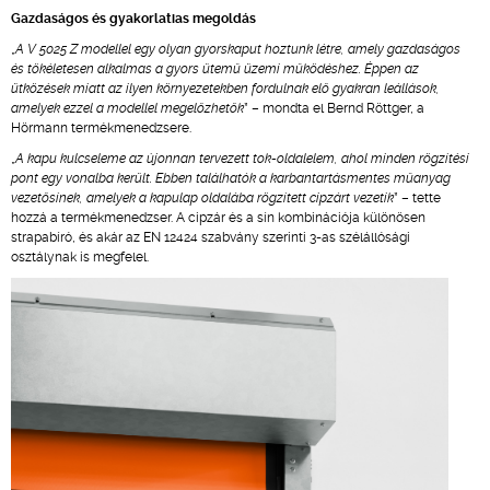
Gazdaságos és gyakorlatias megoldás
„
A V 5025 Z modellel egy olyan gyorskaput hoztunk létre, amely gazdaságos
és tökéletesen alkalmas a gyors ütemű üzemi működéshez. Éppen az
ütközések miatt az ilyen környezetekben fordulnak elő gyakran leállások,
amelyek ezzel a modellel megelőzhetők
” – mondta el Bernd Röttger, a
Hörmann termékmenedzsere.
„
A kapu kulcseleme az újonnan tervezett tok-oldalelem, ahol minden rögzítési
pont egy vonalba került. Ebben találhatók a karbantartásmentes műanyag
vezetősínek, amelyek a kapulap oldalába rögzített cipzárt vezetik
” – tette
hozzá a termékmenedzser. A cipzár és a sín kombinációja különösen
strapabíró, és akár az EN 12424 szabvány szerinti 3-as szélállósági
osztálynak is megfelel.