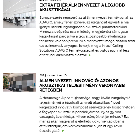
EXTRA FEHÉR ÁLMENNYEZET A LEGJOBB
AKUSZTIKÁVAL
Európa-szerte népszerű az új álmennyezeti termékvonal, az
ADAGIO, amely fehér színével az eleganciát egyesíti a ma
igényei szerinti legmagasabb akusztikai paraméterekkel.
Mindez a beépítést és a minőségi megjelenést támogató
kialakítással párosulva a legváltozatosabb alkalmazási
területek valóban prémium álmennyezeti megoldásává teszi
ezt az innovatív anyagot. Ismerje meg a Knauf Ceiling
Solutions ADAGIO termékcsaládját és biztos azonnal lesz
ötlete, hol alkalmazza először!
2023. november 10.
ÁLMENNYEZETI INNOVÁCIÓ: AZONOS
AKUSZTIKAI TELJESÍTMÉNY VÉKONYABB
RÉTEGBEN
A Heradesign Alpha + újdonsága, hogy kiváló hangelnyelő
teljesítményét a hátoldali laminált akusztikus filccel
kiegészített innovatív kompozit szerkezetének köszönhetően,
a fagyapot akusztikus panelek járatos, 25 és 35 mm
vastagságában kínálja. Milyen előnyökkel jár mindez? Ezt
már az akár magyarul is elérhető dokumentációban is
áttekinthetjük, ám kedvcsinálónak álljon itt egy rövid
összefoglaló!