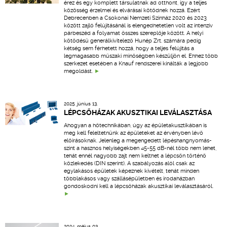
érez és egy komplett társulatnak ad otthont, így a teljes
közösség érzelmei és elvárásai kötődnek hozzá. Ezért
Debrecenben a Csokonai Nemzeti Színház 2020 és 2023
között zajló felújításánál is elengedhetetlen volt az intenzív
párbeszéd a folyamat összes szereplője között. A helyi
kötődésű generálkivitelező Hunép Zrt. számára pedig
kétség sem férhetett hozzá, hogy a teljes felújítás a
legmagasabb műszaki minőségben készüljön el. Ehhez több
szerkezet esetében a Knauf rendszerei kínálták a legjobb
megoldást.
2025. június 13.
LÉPCSŐHÁZAK AKUSZTIKAI LEVÁLASZTÁSA
Ahogyan a hőtechnikában, úgy az épületakusztikában is
meg kell feleltetnünk az épületeket az érvényben lévő
előírásoknak. Jelenleg a megengedett lépéshangnyomás-
szint a hasznos helyiségekben 45-55 dB-nél több nem lehet,
tehát ennél nagyobb zajt nem kelthet a lépcsőn történő
közlekedés (DIN szerint). A szabályozás alól csak az
egylakásos épületek képeznek kivételt, tehát minden
többlakásos vagy szállásépületben és irodaházban
gondoskodni kell a lépcsőházak akusztikai leválasztásáról.
2024. május 03.