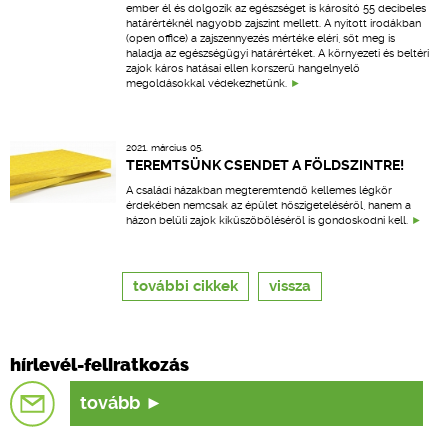
ember él és dolgozik az egészséget is károsító 55 decibeles
határértéknél nagyobb zajszint mellett. A nyitott irodákban
(open office) a zajszennyezés mértéke eléri, sőt meg is
haladja az egészségügyi határértéket. A környezeti és beltéri
zajok káros hatásai ellen korszerű hangelnyelő
megoldásokkal védekezhetünk.
2021. március 05.
TEREMTSÜNK CSENDET A FÖLDSZINTRE!
A családi házakban megteremtendő kellemes légkör
érdekében nemcsak az épület hőszigeteléséről, hanem a
házon belüli zajok kiküszöböléséről is gondoskodni kell.
további cikkek
vissza
hírlevél-feliratkozás
tovább