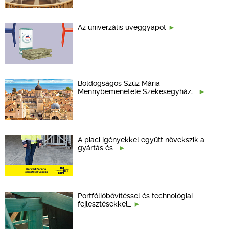
Az univerzális üveggyapot
Boldogságos Szűz Mária
Mennybemenetele Székesegyház,…
A piaci igényekkel együtt növekszik a
gyártás és…
Portfólióbővítéssel és technológiai
fejlesztésekkel…