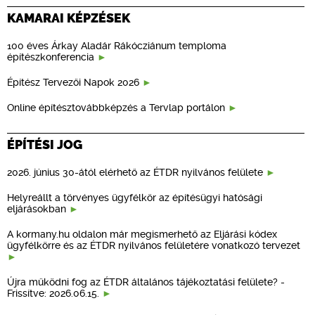
KAMARAI KÉPZÉSEK
100 éves Árkay Aladár Rákócziánum temploma
építészkonferencia
Építész Tervezői Napok 2026
Online építésztovábbképzés a Tervlap portálon
ÉPÍTÉSI JOG
2026. június 30-ától elérhető az ÉTDR nyilvános felülete
Helyreállt a törvényes ügyfélkör az építésügyi hatósági
eljárásokban
A kormany.hu oldalon már megismerhető az Eljárási kódex
ügyfélkörre és az ÉTDR nyilvános felületére vonatkozó tervezet
Újra működni fog az ÉTDR általános tájékoztatási felülete? -
Frissítve: 2026.06.15.