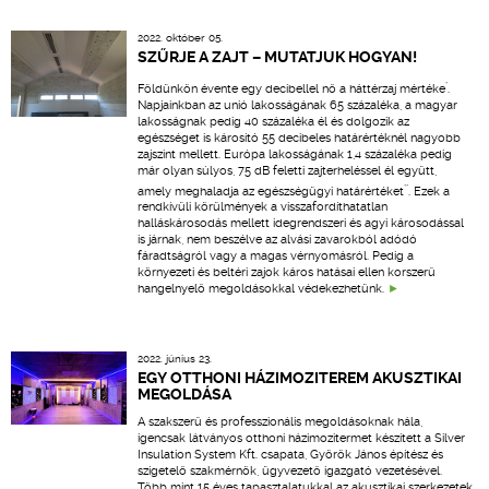
2022. október 05.
SZŰRJE A ZAJT – MUTATJUK HOGYAN!
*
Földünkön évente egy decibellel nő a háttérzaj mértéke
.
Napjainkban az unió lakosságának 65 százaléka, a magyar
lakosságnak pedig 40 százaléka él és dolgozik az
egészséget is károsító 55 decibeles határértéknél nagyobb
zajszint mellett. Európa lakosságának 1,4 százaléka pedig
már olyan súlyos, 75 dB feletti zajterheléssel él együtt,
**
amely meghaladja az egészségügyi határértéket
. Ezek a
rendkívüli körülmények a visszafordíthatatlan
halláskárosodás mellett idegrendszeri és agyi károsodással
is járnak, nem beszélve az alvási zavarokból adódó
fáradtságról vagy a magas vérnyomásról. Pedig a
környezeti és beltéri zajok káros hatásai ellen korszerű
hangelnyelő megoldásokkal védekezhetünk.
2022. június 23.
EGY OTTHONI HÁZIMOZITEREM AKUSZTIKAI
MEGOLDÁSA
A szakszerű és professzionális megoldásoknak hála,
igencsak látványos otthoni házimozitermet készített a Silver
Insulation System Kft. csapata, Györök János építész és
szigetelő szakmérnök, ügyvezető igazgató vezetésével.
Több mint 15 éves tapasztalatukkal az akusztikai szerkezetek