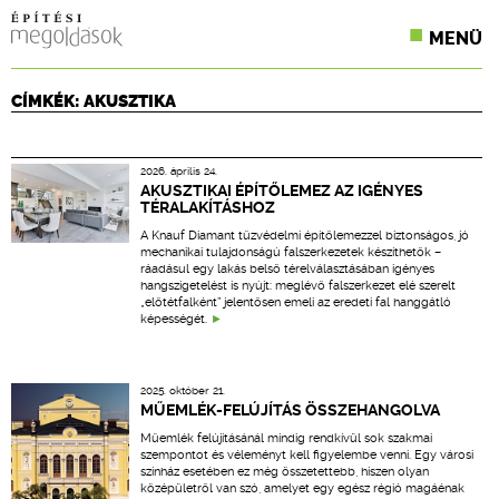
MENÜ
KONFERENCIÁK
CÍMKÉK: AKUSZTIKA
SZAKLAPOK
2026. április 24.
CPR TERMÉKKIÍRÁS
AKUSZTIKAI ÉPÍTŐLEMEZ AZ IGÉNYES
TÉRALAKÍTÁSHOZ
ÉPÍTÉSI JOG
A Knauf Diamant tűzvédelmi építőlemezzel biztonságos, jó
mechanikai tulajdonságú falszerkezetek készíthetők –
ráadásul egy lakás belső térelválasztásában igényes
ONLINE KÉPZÉSEK
hangszigetelést is nyújt: meglévő falszerkezet elé szerelt
„előtétfalként” jelentősen emeli az eredeti fal hanggátló
képességét.
TERVEZÉSI SEGÉDLETEK
2025. október 21.
MŰEMLÉK-FELÚJÍTÁS ÖSSZEHANGOLVA
Műemlék felújításánál mindig rendkívül sok szakmai
szempontot és véleményt kell figyelembe venni. Egy városi
színház esetében ez még összetettebb, hiszen olyan
középületről van szó, amelyet egy egész régió magáénak