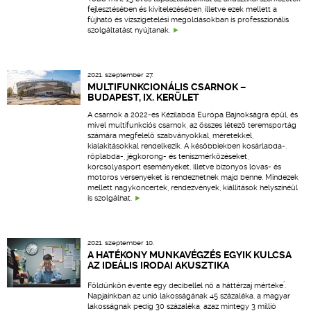
fejlesztésében és kivitelezésében, illetve ezek mellett a
fújható és vízszigetelési megoldásokban is professzionális
szolgáltatást nyújtanak.
2021. szeptember 27.
MULTIFUNKCIONÁLIS CSARNOK –
BUDAPEST, IX. KERÜLET
A csarnok a 2022-es Kézilabda Európa Bajnokságra épül, és
mivel multifunkciós csarnok, az összes létező teremsportág
számára megfelelő szabványokkal, méretekkel,
kialakításokkal rendelkezik. A későbbiekben kosárlabda-,
röplabda-, jégkorong- és teniszmérkőzéseket,
korcsolyasport eseményeket, illetve bizonyos lovas- és
motoros versenyeket is rendezhetnek majd benne. Mindezek
mellett nagykoncertek, rendezvények, kiállítások helyszínéül
is szolgálhat.
2021. szeptember 10.
A HATÉKONY MUNKAVÉGZÉS EGYIK KULCSA
AZ IDEÁLIS IRODAI AKUSZTIKA
*
Földünkön évente egy decibellel nő a háttérzaj mértéke
.
Napjainkban az unió lakosságának 45 százaléka, a magyar
lakosságnak pedig 30 százaléka, azaz mintegy 3 millió