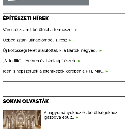
ÉPÍTÉSZETI HÍREK
Városrész, amit körülölel a természet
Üzbegisztáni útinaplómból, 1. rész
Új közösségi teret alakítottak ki a Bartók-negyed…
„A Jedlik” – Hetven év iskolaépítészete
Idén is népszerűek a jelentkezők körében a PTE MIK…
SOKAN OLVASTÁK
A hagyományokhoz és kötöttségekhez
igazodva épült…