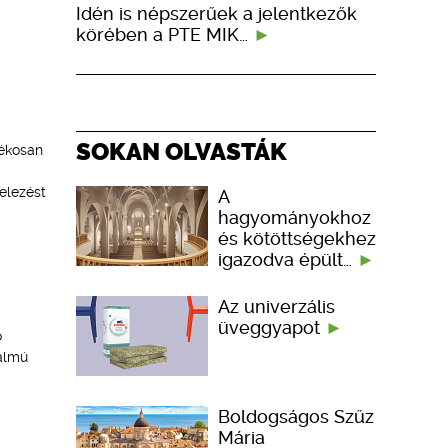
Idén is népszerűek a jelentkezők
körében a PTE MIK…
SOKAN OLVASTÁK
rékosan
elezést
A
hagyományokhoz
és kötöttségekhez
igazodva épült…
Az univerzális
üveggyapot
ó
galmú
Boldogságos Szűz
Mária