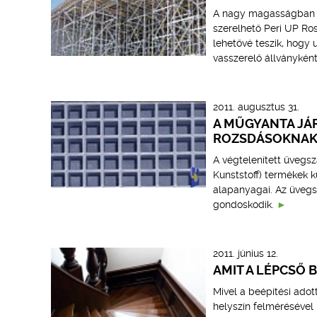
A nagy magasságban is
szerelhető Peri UP Ros
lehetővé teszik, hogy
vasszerelő állványkén
2011. augusztus 31.
A MŰGYANTA JÁ
ROZSDÁSOKNA
A végtelenített üvegsz
Kunststoff) termékek k
alapanyagai. Az üvegsz
gondoskodik.
2011. június 12.
AMIT A LÉPCSŐ 
Mivel a beépítési adot
helyszín felmérésével