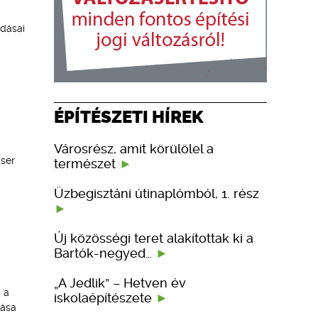
ldásai
ÉPÍTÉSZETI HÍREK
Városrész, amit körülölel a
aser
természet
Üzbegisztáni útinaplómból, 1. rész
Új közösségi teret alakítottak ki a
Bartók-negyed…
„A Jedlik” – Hetven év
 a
iskolaépítészete
zása