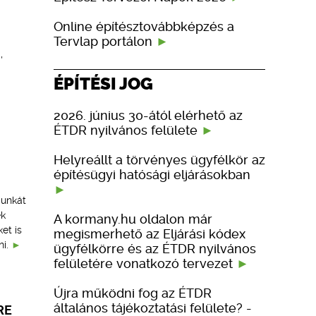
Online építésztovábbképzés a
Tervlap portálon
,
ÉPÍTÉSI JOG
2026. június 30-ától elérhető az
ÉTDR nyilvános felülete
Helyreállt a törvényes ügyfélkör az
építésügyi hatósági eljárásokban
munkát
ek
A kormany.hu oldalon már
et is
megismerhető az Eljárási kódex
i.
ügyfélkörre és az ÉTDR nyilvános
felületére vonatkozó tervezet
Újra működni fog az ÉTDR
általános tájékoztatási felülete? -
RE