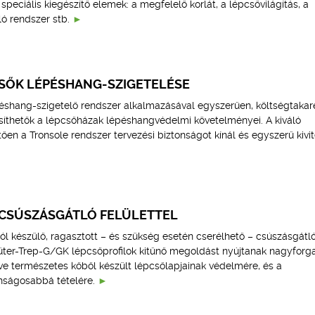
speciális kiegészítő elemek: a megfelelő korlát, a lépcsővilágítás, a
ó rendszer stb.
SŐK LÉPÉSHANG-SZIGETELÉSE
éshang-szigetelő rendszer alkalmazásával egyszerűen, költségtaka
síthetők a lépcsőházak lépéshangvédelmi követelményei. A kiváló
n a Tronsole rendszer tervezési biztonságot kínál és egyszerű kivit
CSÚSZÁSGÁTLÓ FELÜLETTEL
l készülő, ragasztott – és szükség esetén cserélhető – csúszásgátl
chlüter-Trep-G/GK lépcsőprofilok kitűnő megoldást nyújtanak nagyfor
tve természetes kőből készült lépcsőlapjainak védelmére, és a
nságosabbá tételére.