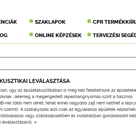
ENCIÁK
SZAKLAPOK
CPR TERMÉKKIÍR
JOG
ONLINE KÉPZÉSEK
TERVEZÉSI SEGÉ
KUSZTIKAI LEVÁLASZTÁSA
an, úgy az épületakusztikában is meg kell feleltetnünk az épületeke
ásoknak. Jelenleg a megengedett lépéshangnyomás-szint a hasznos
B-nél több nem lehet, tehát ennél nagyobb zajt nem kelthet a lépc
N szerint). A szabályozás alól csak az egylakásos épületek képeznek
n többlakásos vagy szállásépületben és irodaházban gondoskodni kell
 leválasztásáról.