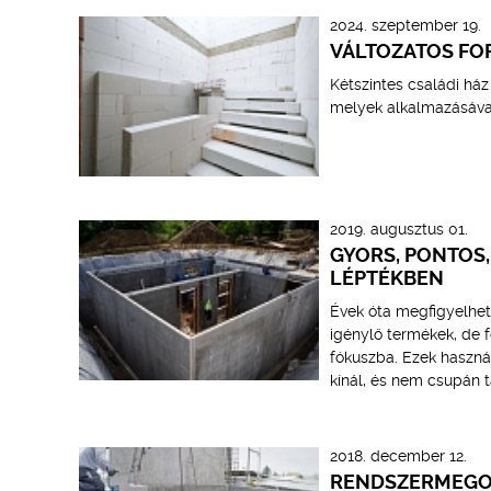
2024. szeptember 19.
VÁLTOZATOS FO
Kétszintes családi há
melyek alkalmazásával 
2019. augusztus 01.
GYORS, PONTOS,
LÉPTÉKBEN
Évek óta megfigyelhet
igénylő termékek, de 
fókuszba. Ezek haszná
kínál, és nem csupán 
2018. december 12.
RENDSZERMEGOL