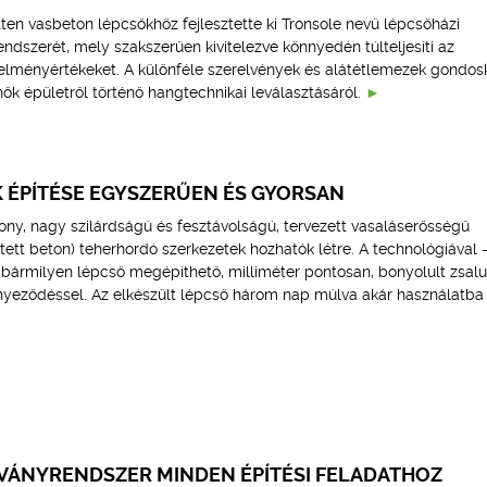
ten vasbeton lépcsőkhöz fejlesztette ki Tronsole nevű lépcsőházi
ndszerét, mely szakszerűen kivitelezve könnyedén túlteljesíti az
telményértékeket. A különféle szerelvények és alátétlemezek gondo
ők épületről történő hangtechnikai leválasztásáról.
K ÉPÍTÉSE EGYSZERŰEN ÉS GYORSAN
ony, nagy szilárdságú és fesztávolságú, tervezett vasaláserősségű
tt beton) teherhordó szerkezetek hozhatók létre. A technológiával 
 bármilyen lépcső megépíthető, milliméter pontosan, bonyolult zsalu
nnyeződéssel. Az elkészült lépcső három nap múlva akár használatba 
VÁNYRENDSZER MINDEN ÉPÍTÉSI FELADATHOZ