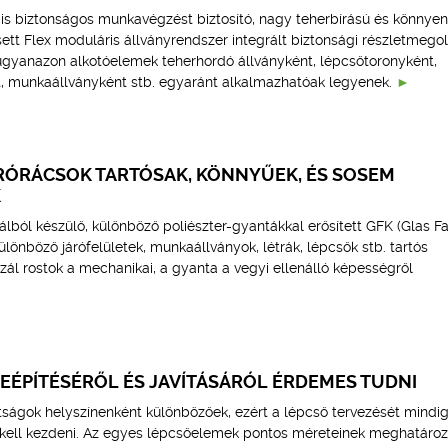
 biztonságos munkavégzést biztosító, nagy teherbírású és könnyen
ett Flex moduláris állványrendszer integrált biztonsági részletmego
 ugyanazon alkotóelemek teherhordó állványként, lépcsőtoronyként,
t, munkaállványként stb. egyaránt alkalmazhatóak legyenek.
RÓRÁCSOK TARTÓSAK, KÖNNYŰEK, ÉS SOSEM
K
álból készülő, különböző poliészter-gyantákkal erősített GFK (Glas F
ülönböző járófelületek, munkaállványok, létrák, lépcsők stb. tartós
ál rostok a mechanikai, a gyanta a vegyi ellenálló képességről
BEÉPÍTÉSÉRŐL ÉS JAVÍTÁSÁRÓL ÉRDEMES TUDNI
tságok helyszínenként különbözőek, ezért a lépcső tervezését mindig
 kell kezdeni. Az egyes lépcsőelemek pontos méreteinek meghatáro