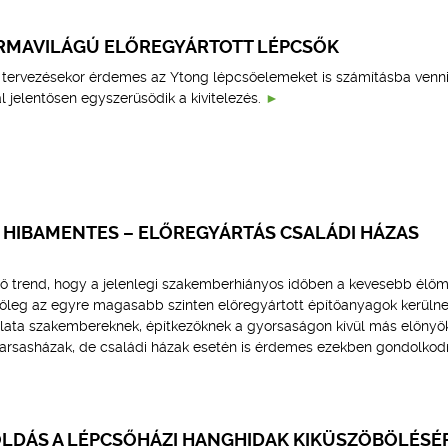
RMAVILÁGÚ ELŐREGYÁRTOTT LÉPCSŐK
z tervezésekor érdemes az Ytong lépcsőelemeket is számításba venni
jelentősen egyszerűsödik a kivitelezés.
 HIBAMENTES – ELŐREGYÁRTÁS CSALÁDI HÁZAS
ő trend, hogy a jelenlegi szakemberhiányos időben a kevesebb élő
főleg az egyre magasabb szinten előregyártott építőanyagok kerüln
lata szakembereknek, építkezőknek a gyorsaságon kívül más előnyök
tarsasházak, de családi házak esetén is érdemes ezekben gondolkodn
DÁS A LÉPCSŐHÁZI HANGHIDAK KIKÜSZÖBÖLÉSÉ