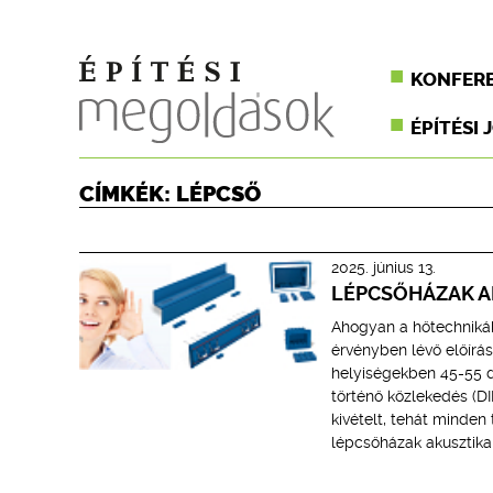
KONFER
ÉPÍTÉSI 
CÍMKÉK: LÉPCSŐ
2025. június 13.
LÉPCSŐHÁZAK A
Ahogyan a hőtechnikáb
érvényben lévő előír
helyiségekben 45-55 d
történő közlekedés (DI
kivételt, tehát minde
lépcsőházak akusztikai