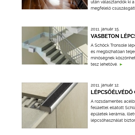
után választandók ki a 
megfelelő csúszásgátl
2011. január 15.
VASBETON LÉPC
A Schöck Tronsole lép
és megbízhatóan telje
minőségnek köszönhetőe
tesz lehetővé.
2011. január 12.
LÉPCSŐÉLVÉDŐ 
A rozsdamentes acélbó
felülettel ellátott S
épületek kerámia, ille
lépcsőhasználat bizto