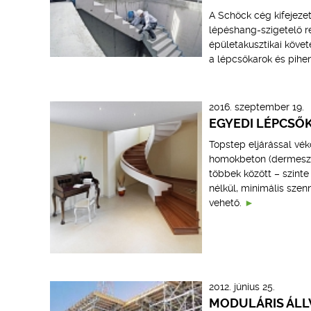
A Schöck cég kifejezet
lépéshang-szigetelő re
épületakusztikai köve
a lépcsőkarok és pihen
2016. szeptember 19.
EGYEDI LÉPCSŐ
Topstep eljárással vék
homokbeton (dermeszte
többek között – szinte
nélkül, minimális sze
vehető.
2012. június 25.
MODULÁRIS ÁLL