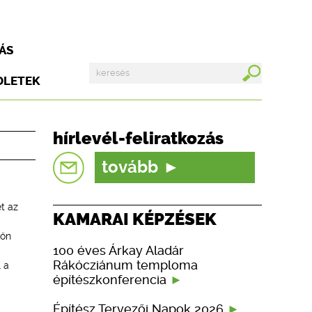
ÁS
DLETEK
hírlevél-feliratkozás
tovább
t az
KAMARAI KÉPZÉSEK
sőn
100 éves Árkay Aladár
Rákócziánum temploma
 a
építészkonferencia
Építész Tervezői Napok 2026