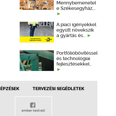
Mennybemenetel
e Székesegyház,…
A piaci igényekkel
együtt növekszik
a gyártás és…
Portfólióbővítéssel
és technológiai
fejlesztésekkel…
KÉPZÉSEK
TERVEZÉSI SEGÉDLETEK
ember kedveli