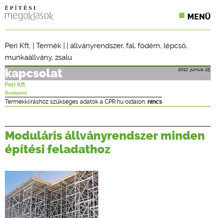
MENÜ
KONFERENCIÁK
Peri Kft.
|
Termék
| |
állványrendszer
,
fal
,
födém
,
lépcső
,
munkaállvány
,
zsalu
SZAKLAPOK
2012. június 25.
kapcsolat
CPR TERMÉKKIÍRÁS
Peri Kft.
Budapest
ÉPÍTÉSI JOG
Termékkiíráshoz szükséges adatok a CPR.hu oldalon:
nincs
ONLINE KÉPZÉSEK
Moduláris állványrendszer minden
TERVEZÉSI SEGÉDLETEK
építési feladathoz