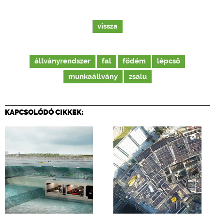
vissza
állványrendszer
fal
födém
lépcső
munkaállvány
zsalu
KAPCSOLÓDÓ CIKKEK: