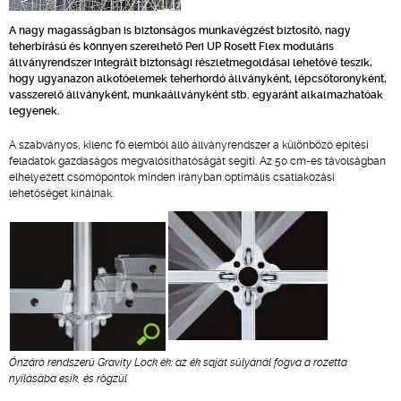
A nagy magasságban is biztonságos munkavégzést biztosító, nagy
teherbírású és könnyen szerelhető Peri UP Rosett Flex moduláris
állványrendszer integrált biztonsági részletmegoldásai lehetővé teszik,
hogy ugyanazon alkotóelemek teherhordó állványként, lépcsőtoronyként,
vasszerelő állványként, munkaállványként stb. egyaránt alkalmazhatóak
legyenek.
A szabványos, kilenc fő elemből álló állványrendszer a különböző építési
feladatok gazdaságos megvalósíthatóságát segíti. Az 50 cm-es távolságban
elhelyezett csomópontok minden irányban optimális csatlakozási
lehetőséget kínálnak.
Önzáró rendszerű Gravity Lock ék: az ék saját súlyánál fogva a rozetta
nyílásába esik, és rögzül