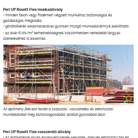
Peri UP Rosett Flex munkaállvány
• minden falon vagy födémen végzett munkához biztonságos és
gazdaságos megoldás;
• gördítőkerék alkalmazásával gyorsan mozgó munkaállvánnyá alakítható;
2
• az akár 6 kN/m
terhelhetőségnek köszönhetően nehezebb tárgyak
szereléséhez is alkalmas.
Az építmény felé eső korlát a zsaluzási, vasszerelési és betonozási
munkálatokat még biztonságosabbá, ezáltal gyorsabbá teszi
Peri UP Rosett Flex vasszerelő állvány
• az építkezésre olyan állványegységek kerülnek, melyek lehorgonyzás és