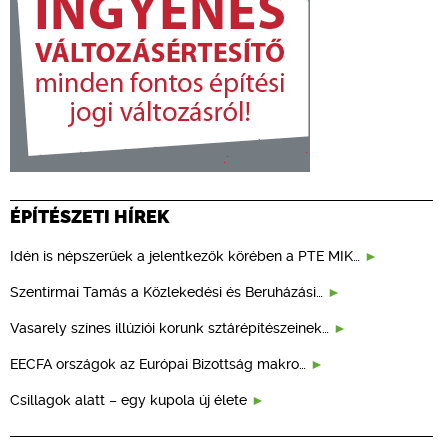
ÉPÍTÉSZETI HÍREK
Idén is népszerűek a jelentkezők körében a PTE MIK…
Szentirmai Tamás a Közlekedési és Beruházási…
Vasarely színes illúziói korunk sztárépítészeinek…
EECFA országok az Európai Bizottság makro…
Csillagok alatt – egy kupola új élete