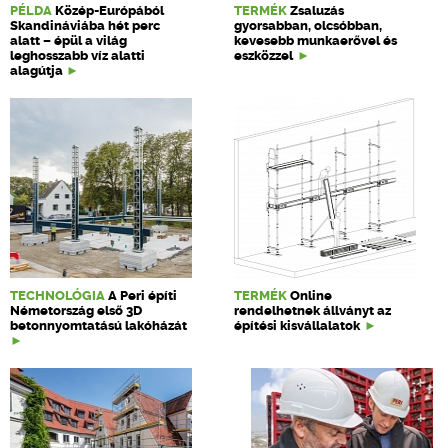
PÉLDA
Közép-Európából
TERMÉK
Zsaluzás
Skandináviába hét perc
gyorsabban, olcsóbban,
alatt – épül a világ
kevesebb munkaerővel és
leghosszabb víz alatti
eszközzel
alagútja
TECHNOLÓGIA
A Peri építi
TERMÉK
Online
Németország első 3D
rendelhetnek állványt az
betonnyomtatású lakóházát
építési kisvállalatok