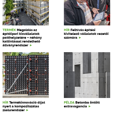
TERMÉK
Megoldás az
HÍR
Felhívás építési
építőipari kisvállalatok
kivitelező vállalatok vezetői
patthelyzetére – néhány
számára
kattintással rendelhető
állványrendszer
HÍR
Termékinnováció díjat
PÉLDA
Betonba öntött
nyert a kompozitszálas
extravagancia
zsalurendszer