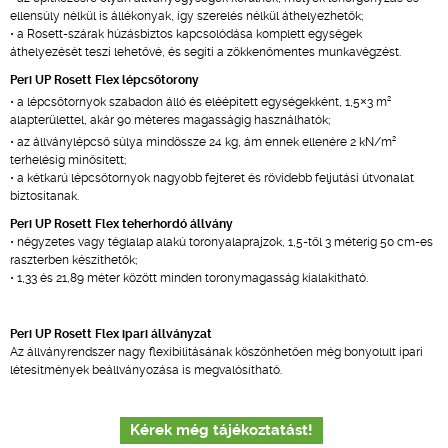
ellensúly nélkül is állékonyak, így szerelés nélkül áthelyezhetők;
• a Rosett-szárak húzásbiztos kapcsolódása komplett egységek
áthelyezését teszi lehetővé, és segíti a zökkenőmentes munkavégzést.
Peri UP Rosett Flex lépcsőtorony
2
• a lépcsőtornyok szabadon álló és eléépített egységekként, 1,5×3 m
alapterülettel, akár 90 méteres magasságig használhatók;
2
• az állványlépcső súlya mindössze 24 kg, ám ennek ellenére 2 kN/m
terhelésig minősített;
• a kétkarú lépcsőtornyok nagyobb fejteret és rövidebb feljutási útvonalat
biztosítanak.
Peri UP Rosett Flex teherhordó állvány
• négyzetes vagy téglalap alakú toronyalaprajzok, 1,5-től 3 méterig 50 cm-es
raszterben készíthetők;
• 1,33 és 21,89 méter között minden toronymagasság kialakítható.
Peri UP Rosett Flex ipari állványzat
Az állványrendszer nagy flexibilitásának köszönhetően még bonyolult ipari
létesítmények beállványozása is megvalósítható.
Kérek még tájékoztatást!