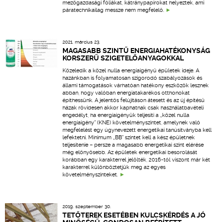
mezőgazdasági fóliákat, kátránypapírokat helyeztek, ami
páratechnikailag messze nem megfelelő.
2021. március 23.
MAGASABB SZINTŰ ENERGIAHATÉKONYSÁG
KORSZERŰ SZIGETELŐANYAGOKKAL
Közeledik a közel nulla energiaigényű épületek ideje. A
hazánkban is folyamatosan szigorodó szabályozások és
állami támogatások várhatóan hatékony eszközök lesznek
abban, hogy valóban energiatakarékos otthonokat
építhessünk. A jelentős felújításon átesett és az új építésű
házak rövidesen akkor kaphatnak csak használatbavételi
engedélyt, ha energiaigényük teljesíti a „közel nulla
energiaigény” (KNE) követelményszintet, amelynek való
megfelelést egy úgynevezett energetikai tanúsítványba kell
lefektetni. Minimum „BB” szintet kell a kész épületnek
teljesítenie – persze a magasabb energetikai szint elérése
még előnyösebb. Az épületek energetikai besorolását
korábban egy karakterrel jelölték, 2016-tól viszont már két
karakterrel különböztetjük meg az egyes
követelményszinteket.
2019. szeptember 30.
TETŐTEREK ESETÉBEN KULCSKÉRDÉS A JÓ