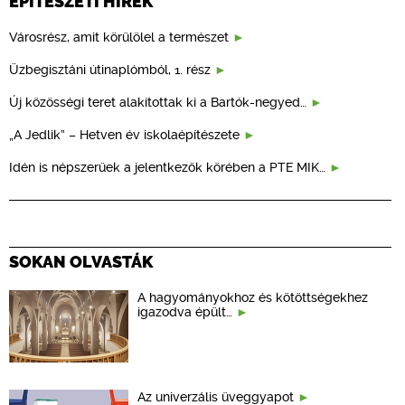
ÉPÍTÉSZETI HÍREK
Városrész, amit körülölel a természet
Üzbegisztáni útinaplómból, 1. rész
Új közösségi teret alakítottak ki a Bartók-negyed…
„A Jedlik” – Hetven év iskolaépítészete
Idén is népszerűek a jelentkezők körében a PTE MIK…
SOKAN OLVASTÁK
A hagyományokhoz és kötöttségekhez
igazodva épült…
Az univerzális üveggyapot