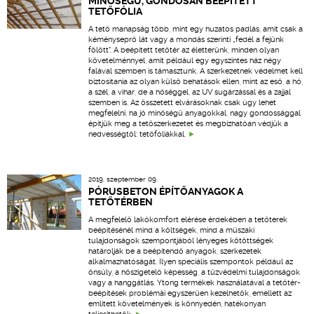
MINŐSÉGŰ, GONDOSAN BEÉPÍTETT
TETŐFÓLIA
A tető manapság több, mint egy huzatos padlás, amit csak a
kéményseprő lát vagy a mondás szerinti „fedél a fejünk
fölött". A beépített tetőtér az életterünk, minden olyan
követelménnyel, amit például egy egyszintes ház négy
falával szemben is támasztunk. A szerkezetnek védelmet kell
biztosítania az olyan külső behatások ellen, mint az eső, a hó,
a szél, a vihar, de a hőséggel, az UV sugárzással és a zajjal
szemben is. Az összetett elvárásoknak csak úgy lehet
megfelelni, ha jó minőségű anyagokkal, nagy gondossággal
építjük meg a tetőszerkezetet és megbízhatóan védjük a
nedvességtől: tetőfóliákkal.
2019. szeptember 09.
PÓRUSBETON ÉPÍTŐANYAGOK A
TETŐTÉRBEN
A megfelelő lakókomfort elérése érdekében a tetőterek
beépítésénél mind a költségek, mind a műszaki
tulajdonságok szempontjából lényeges kötöttségek
határolják be a beépítendő anyagok, szerkezetek
alkalmazhatóságát. Ilyen speciális szempontok például az
önsúly, a hőszigetelő képesség, a tűzvédelmi tulajdonságok
vagy a hanggátlás. Ytong termékek használatával a tetőtér-
beépítések problémái egyszerűen kezelhetők, emellett az
említett követelmények is könnyedén, hatékonyan