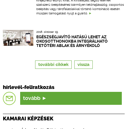
kifejezhető előnyt kínál. A kivitelezést segítő elemek
szakszerű beépítéséhez bármilyen tetőhajlásszög, csoportos
beépítés vagy térdfalablakkal történő kombináció esetén
műszaki támogatást nyújt a gyártó.
2018. október 19.
EGÉSZSÉGJAVÍTÓ HATÁSÚ LEHET AZ
OKOSOTTHONOKBA INTEGRÁLHATÓ
TETŐTÉRI ABLAK ÉS ÁRNYÉKOLÓ
további cikkek
vissza
hírlevél-feliratkozás
tovább
KAMARAI KÉPZÉSEK