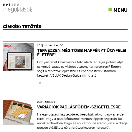
MENÜ
KONFERENCIÁK
CÍMKÉK: TETŐTÉR
SZAKLAPOK
2023. november 06.
CPR TERMÉKKIÍRÁS
TERVEZZEN MÉG TÖBB NAPFÉNYT ÜGYFELEI
ÉLETÉBE!
ÉPÍTÉSI JOG
Hogyan lehet kihasználni a tető alatti tér teljes potenciálját,
és vonzó, tágas és világos otthonokat teremteni? Ebben
segít a tervezők, építészek és építőmesterek számára
ONLINE KÉPZÉSEK
készített VELUX Design Guide útmutató.
TERVEZÉSI SEGÉDLETEK
2023. április 13.
VARIÁCIÓK PADLÁSFÖDÉM-SZIGETELÉSRE
Ha egy családi ház tetőterét beépítjük, akkor vagy a ferde
tetőt, vagy a padlásfödémet mindenképpen szigetelni kell
annak érdekében, hogy az épületből ne áramoljon ki a drága
pénzen előállított hő a tetőszerkezeten keresztül.