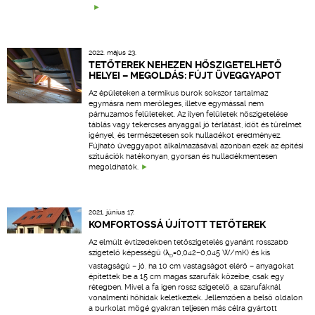
2022. május 23.
TETŐTEREK NEHEZEN HŐSZIGETELHETŐ
HELYEI – MEGOLDÁS: FÚJT ÜVEGGYAPOT
Az épületeken a termikus burok sokszor tartalmaz
egymásra nem merőleges, illetve egymással nem
párhuzamos felületeket. Az ilyen felületek hőszigetelése
táblás vagy tekercses anyaggal jó térlátást, időt és türelmet
igényel, és természetesen sok hulladékot eredményez.
Fújható üveggyapot alkalmazásával azonban ezek az építési
szituációk hatékonyan, gyorsan és hulladékmentesen
megoldhatók.
2021. június 17.
KOMFORTOSSÁ ÚJÍTOTT TETŐTEREK
Az elmúlt évtizedekben tetőszigetelés gyanánt rosszabb
szigetelő képességű (λ
=0,042–0,045 W/mK) és kis
D
vastagságú – jó, ha 10 cm vastagságot elérő – anyagokat
építettek be a 15 cm magas szarufák közeibe, csak egy
rétegben. Mivel a fa igen rossz szigetelő, a szarufáknál
vonalmenti hőhidak keletkeztek. Jellemzően a belső oldalon
a burkolat mögé gyakran teljesen más célra gyártott