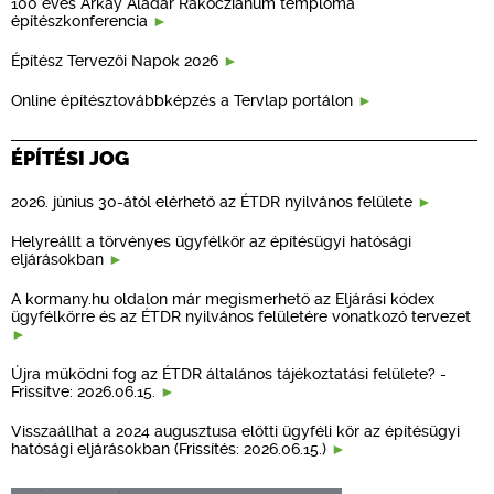
100 éves Árkay Aladár Rákócziánum temploma
építészkonferencia
Építész Tervezői Napok 2026
Online építésztovábbképzés a Tervlap portálon
ÉPÍTÉSI JOG
2026. június 30-ától elérhető az ÉTDR nyilvános felülete
Helyreállt a törvényes ügyfélkör az építésügyi hatósági
eljárásokban
A kormany.hu oldalon már megismerhető az Eljárási kódex
ügyfélkörre és az ÉTDR nyilvános felületére vonatkozó tervezet
Újra működni fog az ÉTDR általános tájékoztatási felülete? -
Frissítve: 2026.06.15.
Visszaállhat a 2024 augusztusa előtti ügyféli kör az építésügyi
hatósági eljárásokban (Frissítés: 2026.06.15.)