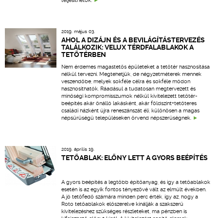
teljesíthetők.
2019. május 03.
AHOL A DIZÁJN ÉS A BEVILÁGÍTÁSTERVEZÉS
TALÁLKOZIK: VELUX TÉRDFALABLAKOK A
TETŐTÉRBEN
Nem érdemes magastetős épületeket a tetőtér hasznosítása
nélkül tervezni. Megtehetjük, de négyzetméterek mennek
veszendőbe, melyek sokféle célra és sokféle módon
hasznosíthatók. Ráadásul a tudatosan megtervezett és
minőségi kompromisszumok nélkül kivitelezett tetőtér-
beépítés akár önálló lakásként, akár földszint+tetőteres
családi házként újra reneszánszát éli, különösen a magas
népsűrűségű településeken örvend népszerűségnek.
2019. április 19.
TETŐABLAK: ELŐNY LETT A GYORS BEÉPÍTÉS
A gyors beépítés a legtöbb építőanyag, és így a tetőablakok
esetén is az egyik fontos tényezővé vált az elmúlt években.
A jó tetőfedő számára minden perc érték, így az, hogy a
Roto tetőablakok előszerelve kínálják a szakszerű
kivitelezéshez szükséges részleteket, ma pénzben is