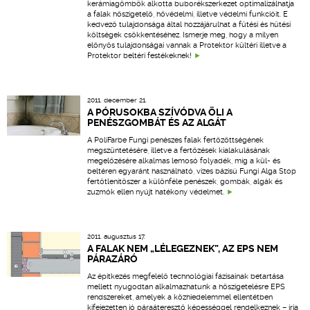
kerámiagömbök alkotta buborékszerkezet optimalizálhatja
a falak hőszigetelő, hővédelmi, illetve védelmi funkcióit. E
kedvező tulajdonsága által hozzájárulhat a fűtési és hűtési
költségek csökkentéséhez. Ismerje meg, hogy a milyen
előnyös tulajdonságai vannak a Protektor kültéri illetve a
Protektor beltéri festékeknek!
2011. december 21.
A PÓRUSOKBA SZÍVÓDVA ÖLI A
PENÉSZGOMBÁT ÉS AZ ALGÁT
A PoliFarbe Fungi penészes falak fertőzöttségének
megszüntetésére, illetve a fertőzések kialakulásának
megelőzésére alkalmas lemosó folyadék, míg a kül- és
beltéren egyaránt használható, vizes bázisú Fungi Alga Stop
fertőtlenítőszer a különféle penészek, gombák, algák és
zuzmók ellen nyújt hatékony védelmet.
2011. augusztus 17.
A FALAK NEM „LÉLEGEZNEK”, AZ EPS NEM
PÁRAZÁRÓ
Az építkezés megfelelő technológiai fázisainak betartása
mellett nyugodtan alkalmazhatunk a hőszigetelésre EPS
rendszereket, amelyek a közhiedelemmel ellentétben
kifejezetten jó páraáteresztő képességgel rendelkeznek – írja