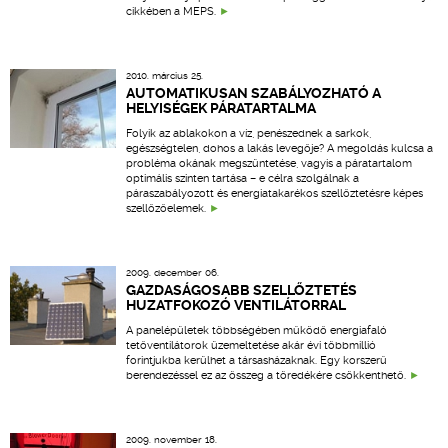
cikkében a MEPS.
2010. március 25.
AUTOMATIKUSAN SZABÁLYOZHATÓ A
HELYISÉGEK PÁRATARTALMA
Folyik az ablakokon a víz, penészednek a sarkok,
egészségtelen, dohos a lakás levegője? A megoldás kulcsa a
probléma okának megszüntetése, vagyis a páratartalom
optimális szinten tartása – e célra szolgálnak a
páraszabályozott és energiatakarékos szellőztetésre képes
szellőzőelemek.
2009. december 06.
GAZDASÁGOSABB SZELLŐZTETÉS
HUZATFOKOZÓ VENTILÁTORRAL
A panelépületek többségében működő energiafaló
tetőventilátorok üzemeltetése akár évi többmillió
forintjukba kerülhet a társasházaknak. Egy korszerű
berendezéssel ez az összeg a töredékére csökkenthető.
2009. november 18.