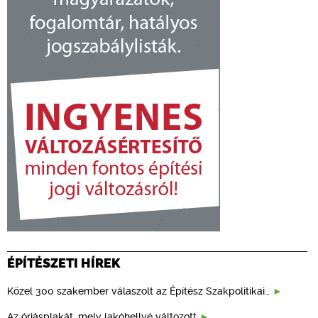
ÉPÍTÉSZETI HÍREK
Közel 300 szakember válaszolt az Építész Szakpolitikai…
Az óriásplakát, mely lakóhellyé változott