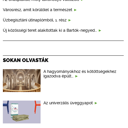
Városrész, amit körülölel a természet
Üzbegisztáni útinaplómból, 1. rész
Új közösségi teret alakítottak ki a Bartók-negyed…
SOKAN OLVASTÁK
A hagyományokhoz és kötöttségekhez
igazodva épült…
Az univerzális üveggyapot