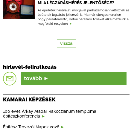
MI A LÉGZÁRÁSMÉRÉS JELENTŐSÉGE?
Az épületek használati módjával párhuzamosan változnak az
épületek légzárási jellemzői is. Ma már elengedhetetlen,
hogy páraáteresztő, illetve párazáró fóliákat alkalmazzunk a
megfelelő helyeken.
vissza
hírlevél-feliratkozás
tovább
KAMARAI KÉPZÉSEK
100 éves Árkay Aladár Rákócziánum temploma
építészkonferencia
Építész Tervezői Napok 2026