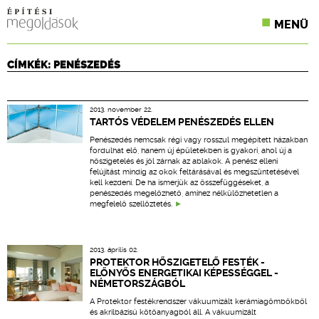
MENÜ
KONFERENCIÁK
CÍMKÉK: PENÉSZEDÉS
SZAKLAPOK
2013. november 22.
CPR TERMÉKKIÍRÁS
TARTÓS VÉDELEM PENÉSZEDÉS ELLEN
Penészedés nemcsak régi vagy rosszul megépített házakban
ÉPÍTÉSI JOG
fordulhat elő, hanem új épületekben is gyakori, ahol új a
hőszigetelés és jól zárnak az ablakok. A penész elleni
felújítást mindig az okok feltárásával és megszüntetésével
ONLINE KÉPZÉSEK
kell kezdeni. De ha ismerjük az összefüggéseket, a
penészedés megelőzhető, amihez nélkülözhetetlen a
megfelelő szellőztetés.
TERVEZÉSI SEGÉDLETEK
2013. április 02.
PROTEKTOR HŐSZIGETELŐ FESTÉK -
ELŐNYŐS ENERGETIKAI KÉPESSÉGGEL -
NÉMETORSZÁGBÓL
A Protektor festékrendszer vákuumizált kerámiagömbökből
és akrilbázisú kötőanyagból áll. A vákuumizált