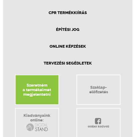
CPR TERMÉKKIÍRÁS
ÉPÍTÉSI JOG
ONLINE KÉPZÉSEK
TERVEZÉSI SEGÉDLETEK
Szeretném
Szaklap-
a termékeimet
előfizetés
megjelentetni
Kiadványaink
online:
ember kedveli