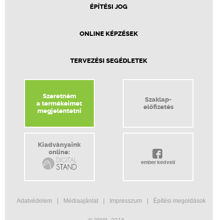
ÉPÍTÉSI JOG
ONLINE KÉPZÉSEK
TERVEZÉSI SEGÉDLETEK
Szeretném
Szaklap-
a termékeimet
előfizetés
megjelentetni
Kiadványaink
online:
ember kedveli
Adatvédelem
Médiaajánlat
Impresszum
Építési megoldások