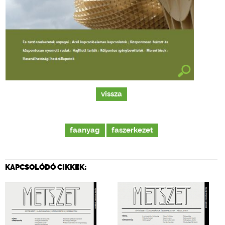
vissza
faanyag
faszerkezet
KAPCSOLÓDÓ CIKKEK: