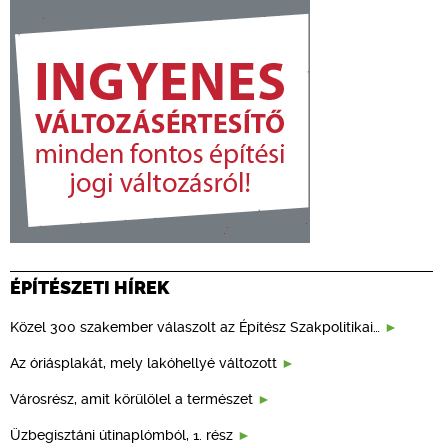
ÉPÍTÉSZETI HÍREK
Közel 300 szakember válaszolt az Építész Szakpolitikai…
Az óriásplakát, mely lakóhellyé változott
Városrész, amit körülölel a természet
Üzbegisztáni útinaplómból, 1. rész