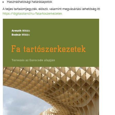
Használhatósági határállapotok
A teljes tartalomjegyzék, előszó, valamint megvásárlási lehetőség itt:
https://digitalstand.hu/fatartoszerkezetek