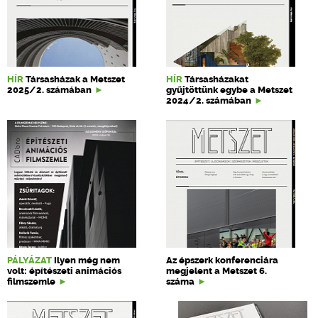
HÍR
Társasházak a Metszet
HÍR
Társasházakat
2025/2. számában
gyűjtöttünk egybe a Metszet
2024/2. számában
PÁLYÁZAT
Ilyen még nem
Az épszerk konferenciára
volt: építészeti animációs
megjelent a Metszet 6.
filmszemle
száma