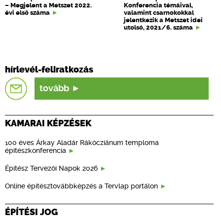
– Megjelent a Metszet 2022.
Konferencia témáival,
évi első száma
valamint csarnokokkal
jelentkezik a Metszet idei
utolsó, 2021/6. száma
hírlevél-feliratkozás
tovább
KAMARAI KÉPZÉSEK
100 éves Árkay Aladár Rákócziánum temploma
építészkonferencia
Építész Tervezői Napok 2026
Online építésztovábbképzés a Tervlap portálon
ÉPÍTÉSI JOG