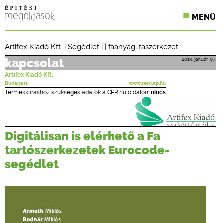
MENÜ
KONFERENCIÁK
Artifex Kiadó Kft.
|
Segédlet
| |
faanyag
,
faszerkezet
SZAKLAPOK
2013. január 07.
kapcsolat
Artifex Kiadó Kft.
CPR TERMÉKKIÍRÁS
Budapest
www.tervlap.hu
Termékkiíráshoz szükséges adatok a CPR.hu oldalon:
nincs
ÉPÍTÉSI JOG
ONLINE KÉPZÉSEK
Digitálisan is elérhető a Fa
tartószerkezetek Eurocode-
TERVEZÉSI SEGÉDLETEK
segédlet