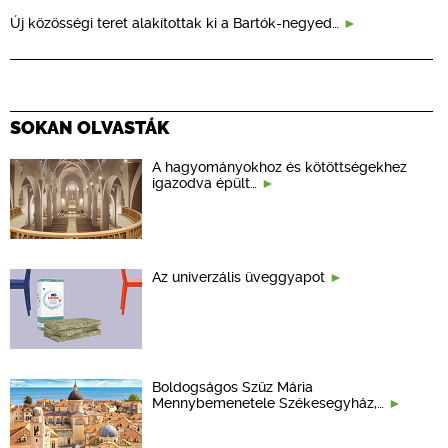
Új közösségi teret alakítottak ki a Bartók-negyed…
SOKAN OLVASTÁK
A hagyományokhoz és kötöttségekhez
igazodva épült…
Az univerzális üveggyapot
Boldogságos Szűz Mária
Mennybemenetele Székesegyház,…