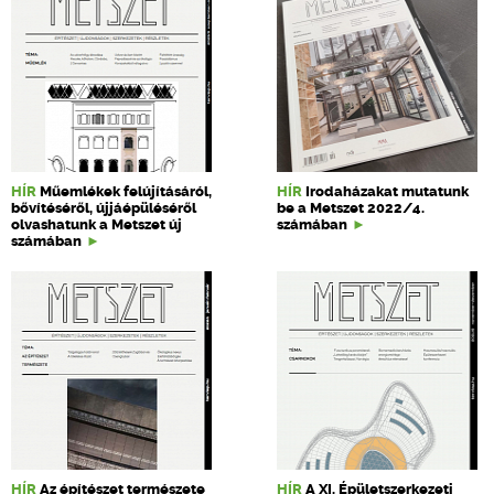
HÍR
Műemlékek felújításáról,
HÍR
Irodaházakat mutatunk
bővítéséről, újjáépüléséről
be a Metszet 2022/4.
olvashatunk a Metszet új
számában
számában
HÍR
Az építészet természete
HÍR
A XI. Épületszerkezeti