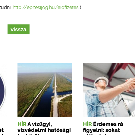
tudni:
http://epitesijog.hu/elofizetes
)
vissza
HÍR
A vízügyi,
HÍR
Érdemes rá
ét
vízvédelmi hatósági
figyelni: sokat