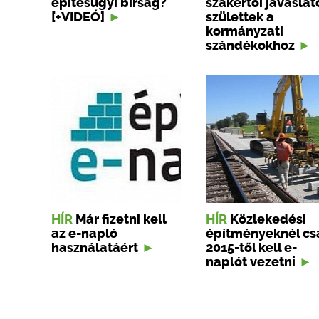
építésügyi bírság?
szakértői javaslat
[+VIDEÓ]
születtek a
kormányzati
szándékokhoz
HÍR
Már fizetni kell
HÍR
Közlekedési
az e-napló
építményeknél cs
használatáért
2015-től kell e-
naplót vezetni