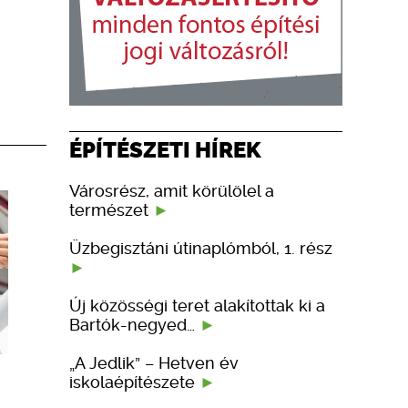
ÉPÍTÉSZETI HÍREK
Városrész, amit körülölel a
természet
Üzbegisztáni útinaplómból, 1. rész
Új közösségi teret alakítottak ki a
Bartók-negyed…
„A Jedlik” – Hetven év
iskolaépítészete