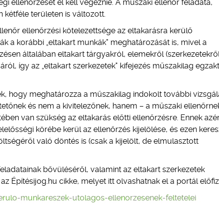
i ellenőrzését el kell végeznie. A műszaki ellenőr feladata,
étféle területen is változott.
llenőr ellenőrzési kötelezettsége az eltakarásra kerülő
ták a korábbi „eltakart munkák" meghatározását is, mivel a
sen általában eltakart tárgyakról, elemekről (szerkezetekről
ól, így az „eltakart szerkezetek" kifejezés műszakilag egzak
ték, hogy meghatározza a műszakilag indokolt további vizsgál
íttetőnek és nem a kivitelezőnek, hanem – a műszaki ellenőrnek
ben van szükség az eltakarás előtti ellenőrzésre. Ennek azért
elelősségi körébe kerül az ellenőrzés kijelölése, és ezen keres
ségéről való döntés is (csak a kijelölt, de elmulasztott
eladatainak bővüléséről, valamint az eltakart szerkezetek
az Építésijog.hu cikke, melyet itt olvashatnak el a portál előfiz
kerulo-munkareszek-utolagos-ellenorzesenek-feltetelei