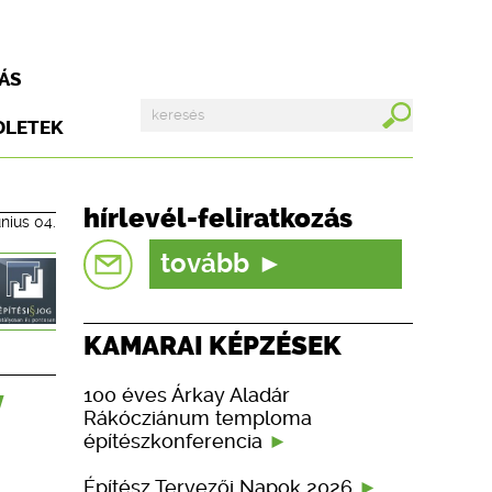
ÁS
DLETEK
hírlevél-feliratkozás
únius 04.
tovább
KAMARAI KÉPZÉSEK
y
100 éves Árkay Aladár
Rákócziánum temploma
építészkonferencia
Építész Tervezői Napok 2026