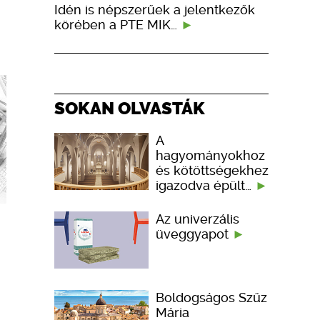
Idén is népszerűek a jelentkezők
körében a PTE MIK…
SOKAN OLVASTÁK
A
hagyományokhoz
és kötöttségekhez
igazodva épült…
Az univerzális
üveggyapot
Boldogságos Szűz
Mária