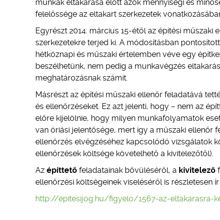
munkák eltakarása előtt azok mennyiségi és minőség
felelőssége az eltakart szerkezetek vonatkozásában k
Egyrészt 2014. március 15-étől az építési műszaki e
szerkezetekre terjed ki. A módosításban pontosítot
hétköznapi és műszaki értelemben véve egy építkezé
beszélhetünk, nem pedig a munkavégzés eltakarásár
meghatározásnak számít.
Másrészt az építési műszaki ellenőr feladatává tet
és ellenőrzéseket. Ez azt jelenti, hogy – nem az ép
előre kijelölnie, hogy milyen munkafolyamatok eseté
van óriási jelentősége, mert így a műszaki ellenőr f
ellenőrzés elvégzéséhez kapcsolódó vizsgálatok költ
ellenőrzések költsége követelhető a kivitelezőtől).
Az
építtető
feladatainak bővüléséről, a
kivitelező
f
ellenőrzési költségeinek viseléséről is részletesen ír 
http://epitesijog.hu/figyelo/1567-az-eltakarasra-