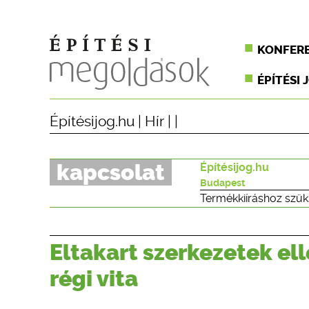
KONFER
ÉPÍTÉSI 
Építésijog.hu
|
Hír
| |
kapcsolat
Építésijog.hu
Budapest
Termékkiíráshoz szük
Eltakart szerkezetek e
régi vita