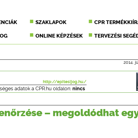
ENCIÁK
SZAKLAPOK
CPR TERMÉKKIÍR
JOG
ONLINE KÉPZÉSEK
TERVEZÉSI SEGÉ
2014. j
http://epitesijog.hu/
séges adatok a CPR.hu oldalon:
nincs
llenőrzése – megoldódhat eg