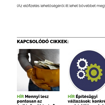
(Az előfizetés lehetőségéről itt lehet bővebbet meg
KAPCSOLÓDÓ CIKKEK:
HÍR
Mennyi lesz
HÍR
Építésügyi
pontosan az
változások: konkr