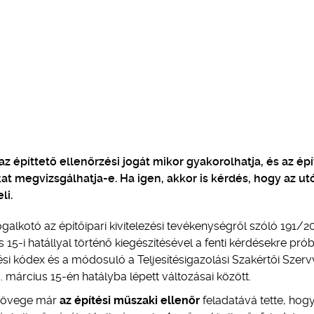
 az építtető ellenőrzési jogát mikor gyakorolhatja, és az épí
at megvizsgálhatja-e. Ha igen, akkor is kérdés, hogy az ut
li.
galkotó az építőipari kivitelezési tevékenységről szóló 191/200
s 15-i hatállyal történő kiegészítésével a fenti kérdésekre prób
ési kódex és a módosuló a Teljesítésigazolási Szakértői Szerv
 március 15-én hatályba lépett változásai között.
 szövege már
az építési műszaki ellenőr
feladatává tette, hog