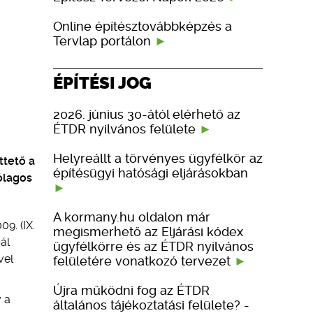
Online építésztovábbképzés a
Tervlap portálon
ÉPÍTÉSI JOG
2026. június 30-ától elérhető az
ÉTDR nyilvános felülete
Helyreállt a törvényes ügyfélkör az
ttető a
építésügyi hatósági eljárásokban
ólagos
A kormany.hu oldalon már
9. (IX.
megismerhető az Eljárási kódex
ál
ügyfélkörre és az ÉTDR nyilvános
vel
felületére vonatkozó tervezet
Újra működni fog az ÉTDR
y a
általános tájékoztatási felülete? -