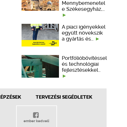
Mennybemenetel
e Székesegyház,…
A piaci igényekkel
együtt növekszik
a gyártás és…
Portfólióbővítéssel
és technológiai
fejlesztésekkel…
KÉPZÉSEK
TERVEZÉSI SEGÉDLETEK
ember kedveli