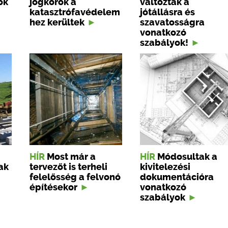
ok
jogkörök a
változtak a
katasztrófavédelem
jótállásra és
hez kerültek
szavatosságra
vonatkozó
szabályok!
HÍR
Most már a
HÍR
Módosultak a
ak
tervezőt is terheli
kivitelezési
felelősség a felvonó
dokumentációra
építésekor
vonatkozó
szabályok