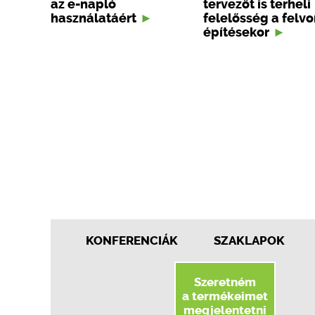
az e-napló
tervezőt is terheli
használatáért
felelősség a felv
építésekor
KONFERENCIÁK
SZAKLAPOK
Szeretném
a termékeimet
megjelentetni