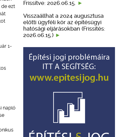
Frissítve: 2026.06.15.
 de ezt
mát
Visszaállhat a 2024 augusztusa
kot
előtti ügyféli kör az építésügyi
hatósági eljárásokban (Frissítés:
2026.06.15.)
uár 1-
tos
i napló
se
onikus