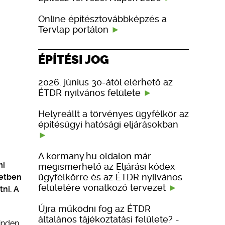
Online építésztovábbképzés a
Tervlap portálon
ÉPÍTÉSI JOG
2026. június 30-ától elérhető az
ÉTDR nyilvános felülete
Helyreállt a törvényes ügyfélkör az
építésügyi hatósági eljárásokban
A kormany.hu oldalon már
mi
megismerhető az Eljárási kódex
ügyfélkörre és az ÉTDR nyilvános
letben
felületére vonatkozó tervezet
tni. A
Újra működni fog az ÉTDR
általános tájékoztatási felülete? -
minden