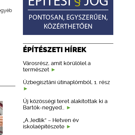
 egyéb
ÉPÍTÉSZETI HÍREK
Városrész, amit körülölel a
természet
Üzbegisztáni útinaplómból, 1. rész
Új közösségi teret alakítottak ki a
Bartók-negyed…
„A Jedlik” – Hetven év
iskolaépítészete