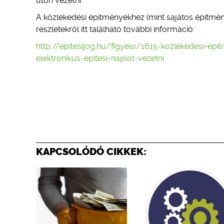
úton vezetni.
A közlekedési építményekhez (mint sajátos építmény
részletekről itt található további információ:
http://epitesijog.hu/figyelo/1615-kozlekedesi-epi
elektronikus-epitesi-naplot-vezetni
KAPCSOLÓDÓ CIKKEK: