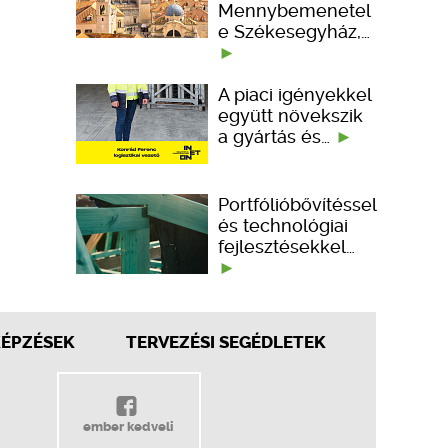
Mennybemenetel
e Székesegyház,…
A piaci igényekkel
együtt növekszik
a gyártás és…
Portfólióbővítéssel
és technológiai
fejlesztésekkel…
KÉPZÉSEK
TERVEZÉSI SEGÉDLETEK
ember kedveli