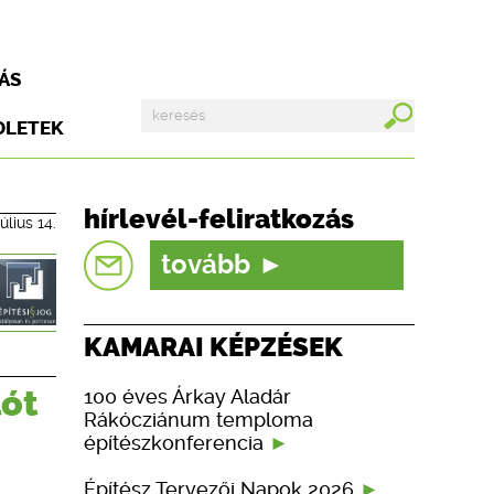
ÁS
DLETEK
hírlevél-feliratkozás
úlius 14.
tovább
KAMARAI KÉPZÉSEK
lót
100 éves Árkay Aladár
Rákócziánum temploma
építészkonferencia
Építész Tervezői Napok 2026