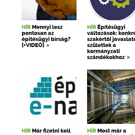
HÍR
Mennyi lesz
HÍR
Építésügyi
pontosan az
változások: konkr
építésügyi bírság?
szakértői javaslat
[+VIDEÓ]
születtek a
kormányzati
szándékokhoz
HÍR
Már fizetni kell
HÍR
Most már a