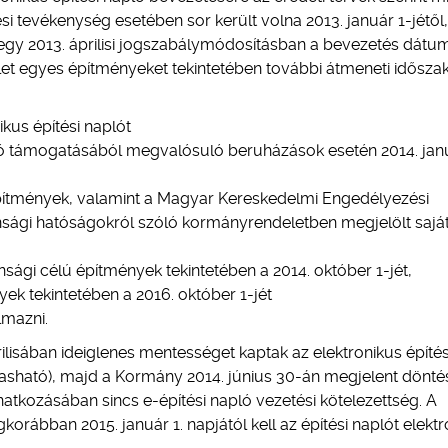
tési tevékenység esetében sor került volna 2013. január 1-jétől,
y egy 2013. áprilisi jogszabálymódosításban a bevezetés dátu
delet egyes építményeket tekintetében további átmeneti idősza
kus építési naplót
ió támogatásából megvalósuló beruházások esetén 2014. jan
építmények, valamint a Magyar Kereskedelmi Engedélyezési
tonsági hatóságokról szóló kormányrendeletben megjelölt sajá
sági célú építmények tekintetében a 2014. október 1-jét,
ek tekintetében a 2016. október 1-jét
lmazni.
ilisában ideiglenes mentességet kaptak az elektronikus építés
olvasható), majd a Kormány 2014. június 30-án megjelent dönté
tkozásában sincs e-építési napló vezetési kötelezettség. A
rábban 2015. január 1. napjától kell az építési naplót elektr