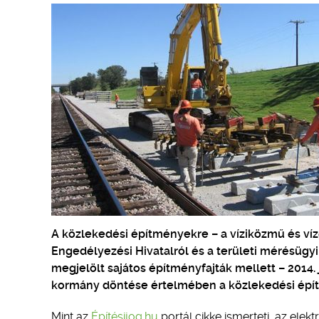
A közlekedési építményekre – a víziközmű és v
Engedélyezési Hivatalról és a területi mérésüg
megjelölt sajátos építményfajták mellett – 2014. j
kormány döntése értelmében a közlekedési épí
Mint az
Építésijog.hu
portál cikke ismerteti, az elek