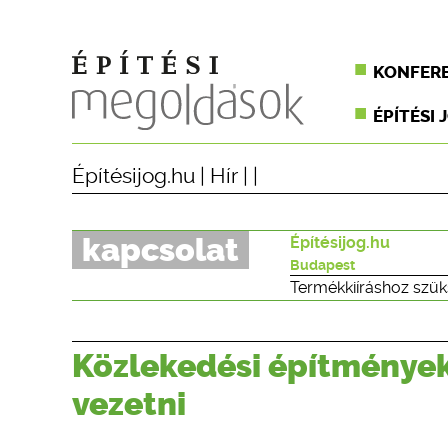
KONFER
ÉPÍTÉSI 
Építésijog.hu
|
Hír
| |
kapcsolat
Építésijog.hu
Budapest
Termékkiíráshoz szük
Közlekedési építményekn
vezetni