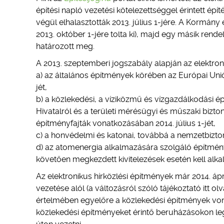
építési napló vezetési kötelezettséggel érintett épí
végül elhalasztották 2013. július 1-jére. A Kormán
2013. október 1-jére tolta ki), majd egy másik ren
határozott meg.
A 2013. szeptemberi jogszabály alapján az elektroni
a) az általános építmények körében az Európai Un
jét,
b) a közlekedési, a víziközmű és vízgazdálkodási 
Hivatalról és a területi mérésügyi és műszaki biz
építményfajták vonatkozásában 2014. július 1-jét,
c) a honvédelmi és katonai, továbbá a nemzetbizton
d) az atomenergia alkalmazására szolgáló építmény
követően megkezdett kivitelezések esetén kell alka
Az elektronikus hírközlési építmények már 2014. ápr
vezetése alól (a változásról szóló tájékoztató itt 
értelmében egyelőre a közlekedési építmények vona
közlekedési építményeket érintő beruházásokon legko