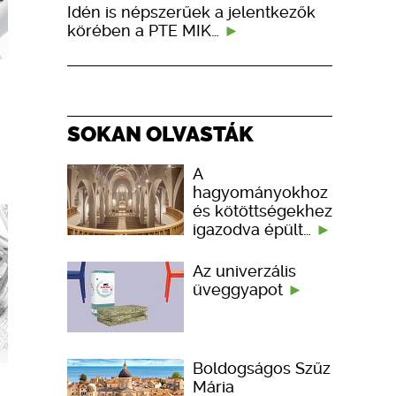
Idén is népszerűek a jelentkezők
körében a PTE MIK…
SOKAN OLVASTÁK
A
hagyományokhoz
és kötöttségekhez
igazodva épült…
Az univerzális
üveggyapot
Boldogságos Szűz
Mária