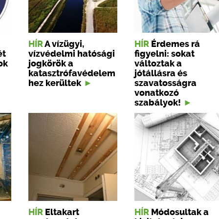
HÍR
A vízügyi,
HÍR
Érdemes rá
ét
vízvédelmi hatósági
figyelni: sokat
ok
jogkörök a
változtak a
katasztrófavédelem
jótállásra és
hez kerültek
szavatosságra
vonatkozó
szabályok!
HÍR
Eltakart
HÍR
Módosultak a