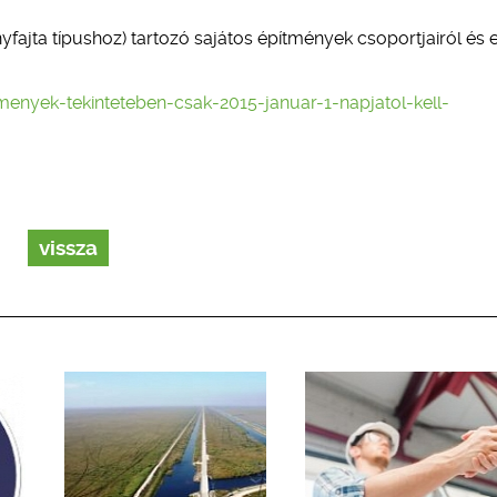
fajta típushoz) tartozó sajátos építmények csoportjairól és
tmenyek-tekinteteben-csak-2015-januar-1-napjatol-kell-
vissza