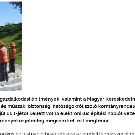
ízgazdálkodási építmények, valamint a Magyar Kereskedel
yi és műszaki biztonsági hatóságokról szóló kormányrende
úlius 1-jétől kellett volna elektronikus építési naplót veze
tményekre jelenleg mégsem kell ezt megtenni.
tronikus építési napló bevezetésére az eredeti tervek szerint 