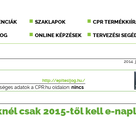
ENCIÁK
SZAKLAPOK
CPR TERMÉKKIÍR
JOG
ONLINE KÉPZÉSEK
TERVEZÉSI SEGÉ
2014. j
http://epitesijog.hu/
séges adatok a CPR.hu oldalon:
nincs
él csak 2015-től kell e-nap