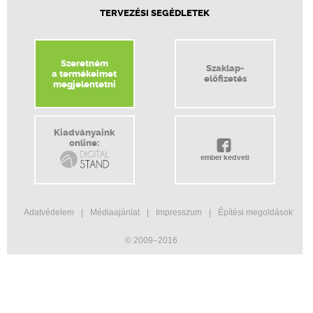
TERVEZÉSI SEGÉDLETEK
Szeretném
Szaklap-
a termékeimet
előfizetés
megjelentetni
Kiadványaink
online:
ember kedveli
Adatvédelem
Médiaajánlat
Impresszum
Építési megoldások
© 2009–2016