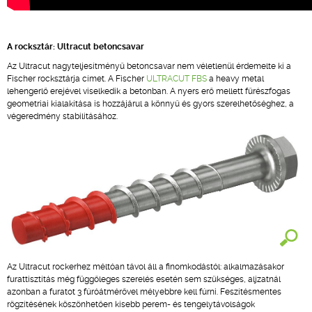
A rocksztár: Ultracut betoncsavar
Az Ultracut nagyteljesítményű betoncsavar nem véletlenül érdemelte ki a
Fischer rocksztárja címet. A Fischer
ULTRACUT FBS
a heavy metal
lehengerlő erejével viselkedik a betonban. A nyers erő mellett fűrészfogas
geometriai kialakítása is hozzájárul a könnyű és gyors szerelhetőséghez, a
végeredmény stabilitásához.
Az Ultracut rockerhez méltóan távol áll a finomkodástól: alkalmazásakor
furattisztítás még függőleges szerelés esetén sem szükséges, aljzatnál
azonban a furatot 3 fúróátmérővel mélyebbre kell fúrni. Feszítésmentes
rögzítésének köszönhetően kisebb perem- és tengelytávolságok