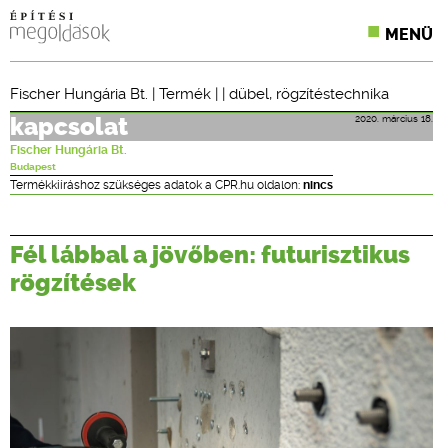
MENÜ
KONFERENCIÁK
Fischer Hungária Bt.
|
Termék
| |
dübel
,
rögzítéstechnika
SZAKLAPOK
2020. március 18.
kapcsolat
Fischer Hungária Bt.
CPR TERMÉKKIÍRÁS
Budapest
Termékkiíráshoz szükséges adatok a CPR.hu oldalon:
nincs
ÉPÍTÉSI JOG
Fél lábbal a jövőben: futurisztikus
ONLINE KÉPZÉSEK
rögzítések
TERVEZÉSI SEGÉDLETEK