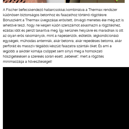
A Fischer befecskendező habarcsokkal kombinálva a Thermax rendszer
különösen biztonságos betonhoz és falazathoz történő rögzítésre.
Bónuszként a Thermax üvegszállal erősített, önvágó menetes éle még azt is
lehetővé teszi, hogy ne kelljen külön szerszámot alkalmazni a rögzítéshez,
ezáltal időt és pénzt takarítva meg. Így kerülnek helyükre és maradnak is ott
az olyan erős rakományok, mint a napellenzők, előtetők, légkondicionáló
egységek, műholdas antennák, akár betonra, akár repedéses betonra, akár
perforált és masszív téglából készült falazatra szánták őket. És ami a
legjobb: a lakótér klímája csöppet sem sínyli meg a homlokzati
hőszigetelésen a szerelés során esett „sebeket", mert a rögzítés
minimalizálja a hőveszteséget!