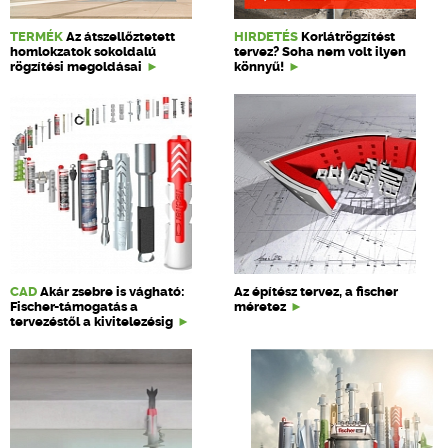
TERMÉK
Az átszellőztetett
HIRDETÉS
Korlátrögzítést
homlokzatok sokoldalú
tervez? Soha nem volt ilyen
rögzítési megoldásai
könnyű!
CAD
Akár zsebre is vágható:
Az építész tervez, a fischer
Fischer-támogatás a
méretez
tervezéstől a kivitelezésig