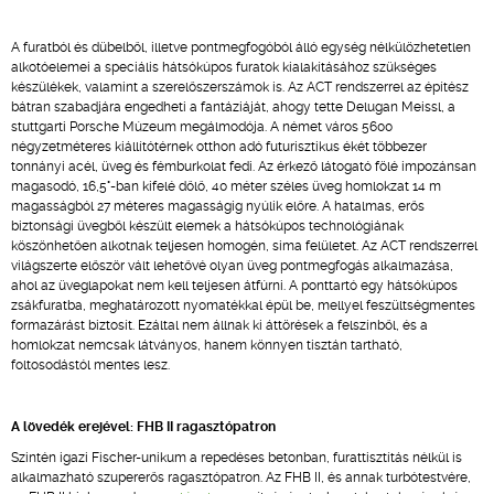
A furatból és dübelből, illetve pontmegfogóból álló egység nélkülözhetetlen
alkotóelemei a speciális hátsókúpos furatok kialakításához szükséges
készülékek, valamint a szerelőszerszámok is. Az ACT rendszerrel az építész
bátran szabadjára engedheti a fantáziáját, ahogy tette Delugan Meissl, a
stuttgarti Porsche Múzeum megálmodója. A német város 5600
négyzetméteres kiállítótérnek otthon adó futurisztikus ékét többezer
tonnányi acél, üveg és fémburkolat fedi. Az érkező látogató fölé impozánsan
magasodó, 16,5°-ban kifelé dőlő, 40 méter széles üveg homlokzat 14 m
magasságból 27 méteres magasságig nyúlik előre. A hatalmas, erős
biztonsági üvegből készült elemek a hátsókúpos technológiának
köszönhetően alkotnak teljesen homogén, sima felületet. Az ACT rendszerrel
világszerte először vált lehetővé olyan üveg pontmegfogás alkalmazása,
ahol az üveglapokat nem kell teljesen átfúrni. A ponttartó egy hátsókúpos
zsákfuratba, meghatározott nyomatékkal épül be, mellyel feszültségmentes
formazárást biztosít. Ezáltal nem állnak ki áttörések a felszínből, és a
homlokzat nemcsak látványos, hanem könnyen tisztán tartható,
foltosodástól mentes lesz.
A lövedék erejével: FHB II ragasztópatron
Szintén igazi Fischer-unikum a repedéses betonban, furattisztítás nélkül is
alkalmazható szupererős ragasztópatron. Az FHB II, és annak turbótestvére,