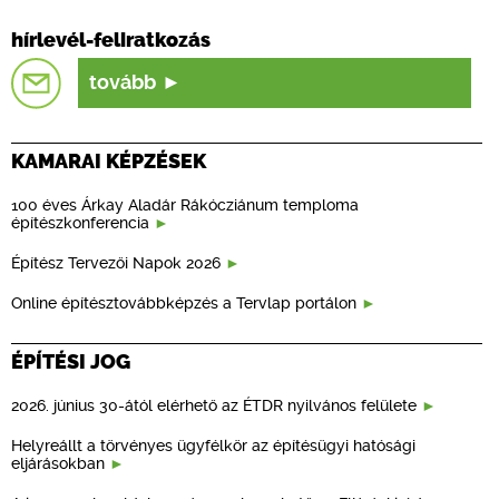
hírlevél-feliratkozás
tovább
KAMARAI KÉPZÉSEK
100 éves Árkay Aladár Rákócziánum temploma
építészkonferencia
Építész Tervezői Napok 2026
Online építésztovábbképzés a Tervlap portálon
ÉPÍTÉSI JOG
2026. június 30-ától elérhető az ÉTDR nyilvános felülete
Helyreállt a törvényes ügyfélkör az építésügyi hatósági
eljárásokban