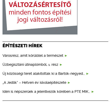
ÉPÍTÉSZETI HÍREK
Városrész, amit körülölel a természet
Üzbegisztáni útinaplómból, 1. rész
Új közösségi teret alakítottak ki a Bartók-negyed…
„A Jedlik” – Hetven év iskolaépítészete
Idén is népszerűek a jelentkezők körében a PTE MIK…