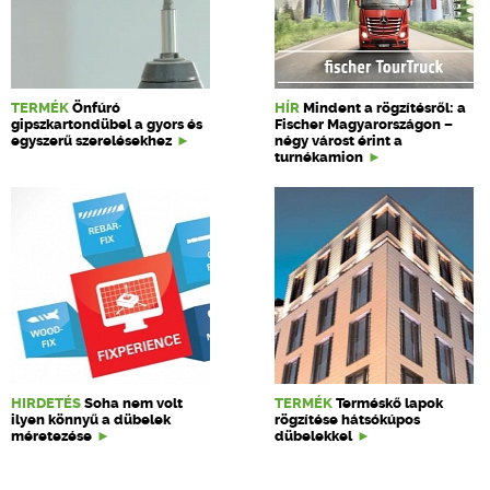
TERMÉK
Önfúró
HÍR
Mindent a rögzítésről: a
gipszkartondübel a gyors és
Fischer Magyarországon –
egyszerű szerelésekhez
négy várost érint a
turnékamion
HIRDETÉS
Soha nem volt
TERMÉK
Terméskő lapok
ilyen könnyű a dübelek
rögzítése hátsókúpos
méretezése
dübelekkel