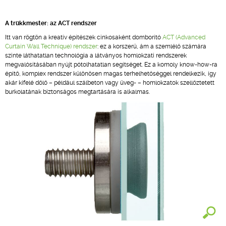
A trükkmester: az ACT rendszer
Itt van rögtön a kreatív építészek cinkosaként domborító
ACT (Advanced
Curtain Wall Technique) rendszer
: ez a korszerű, ám a szemlélő számára
szinte láthatatlan technológia a látványos homlokzati rendszerek
megvalósításában nyújt pótolhatatlan segítséget. Ez a komoly know-how-ra
építő, komplex rendszer különösen magas terhelhetőséggel rendelkezik, így
akár kifelé dőlő – például szálbeton vagy üveg- – homlokzatok szellőztetett
burkolatának biztonságos megtartására is alkalmas.