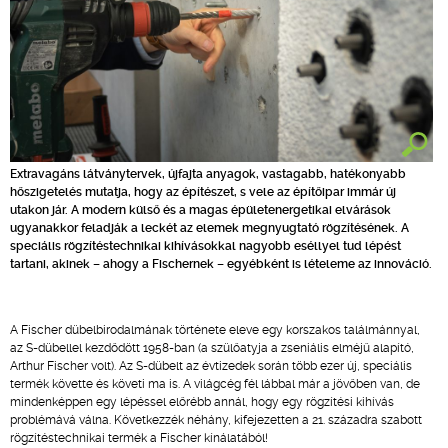
Extravagáns látványtervek, újfajta anyagok, vastagabb, hatékonyabb
hőszigetelés mutatja, hogy az építészet, s vele az építőipar immár új
utakon jár. A modern külső és a magas épületenergetikai elvárások
ugyanakkor feladják a leckét az elemek megnyugtató rögzítésének. A
speciális rögzítéstechnikai kihívásokkal nagyobb eséllyel tud lépést
tartani, akinek – ahogy a Fischernek – egyébként is lételeme az innováció.
A Fischer dübelbirodalmának története eleve egy korszakos találmánnyal,
az S-dübellel kezdődött 1958-ban (a szülőatyja a zseniális elméjű alapító,
Arthur Fischer volt). Az S-dübelt az évtizedek során több ezer új, speciális
termék követte és követi ma is. A világcég fél lábbal már a jövőben van, de
mindenképpen egy lépéssel előrébb annál, hogy egy rögzítési kihívás
problémává válna. Következzék néhány, kifejezetten a 21. századra szabott
rögzítéstechnikai termék a Fischer kínálatából!