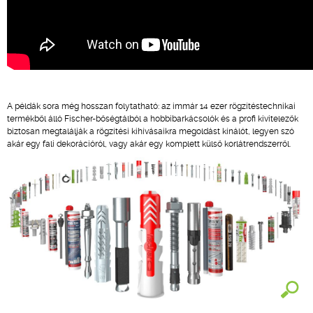
A példák sora még hosszan folytatható: az immár 14 ezer rögzítéstechnikai
termékből álló Fischer-bőségtálból a hobbibarkácsolók és a profi kivitelezők
biztosan megtalálják a rögzítési kihívásaikra megoldást kínálót, legyen szó
akár egy fali dekorációról, vagy akár egy komplett külső korlátrendszerről.