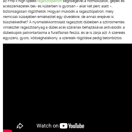
az FHB II high speed
ragasztópatron
segítségével a homlokzatok, gépek és
acélszerkezetek bel- és kültérben is gyorsan – akár két perc alatt –,
biztonságosan rögzíthetők. Hogyan működik a ragasztópatron, mely
nemcsak külsejében emlékeztet egy lövedékre, de annak erejével is
büszkélkedhet? A nyomatékkontrollált ragasztott dübelben a sztirolmentes
vinilészter ragasztóanyag a dübel acél szárának behajtásával aktiválódik: a
dübelkúpok patrontartalma a furatfalnak feszül, és le is zárja azt. A szerelés
egyszerű, gyors, költséghatékony, a szerelék rögzítése pedig betonbiztos.