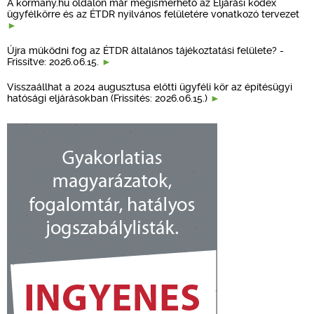
A kormany.hu oldalon már megismerhető az Eljárási kódex
ügyfélkörre és az ÉTDR nyilvános felületére vonatkozó tervezet
Újra működni fog az ÉTDR általános tájékoztatási felülete? -
Frissítve: 2026.06.15.
Visszaállhat a 2024 augusztusa előtti ügyféli kör az építésügyi
hatósági eljárásokban (Frissítés: 2026.06.15.)