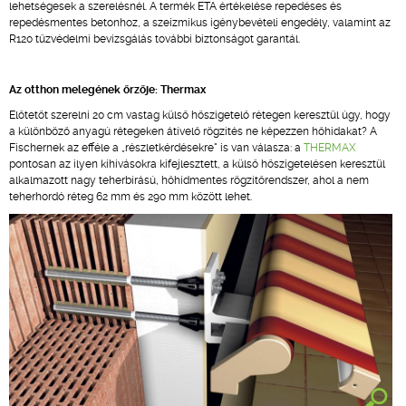
lehetségesek a szerelésnél. A termék ETA értékelése repedéses és
repedésmentes betonhoz, a szeizmikus igénybevételi engedély, valamint az
R120 tűzvédelmi bevizsgálás további biztonságot garantál.
Az otthon melegének őrzője: Thermax
Előtetőt szerelni 20 cm vastag külső hőszigetelő rétegen keresztül úgy, hogy
a különböző anyagú rétegeken átívelő rögzítés ne képezzen hőhidakat? A
Fischernek az efféle a „részletkérdésekre" is van válasza: a
THERMAX
pontosan az ilyen kihívásokra kifejlesztett, a külső hőszigetelésen keresztül
alkalmazott nagy teherbírású, hőhídmentes rögzítőrendszer, ahol a nem
teherhordó réteg 62 mm és 290 mm között lehet.