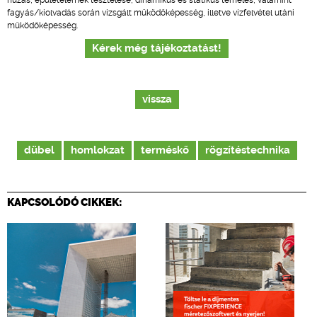
húzás, épületelemek tesztelése, dinamikus és statikus terhelés, valamint
fagyás/kiolvadás során vizsgált működőképesség, illetve vízfelvétel utáni
működőképesség.
Kérek még tájékoztatást!
vissza
dübel
homlokzat
terméskő
rögzítéstechnika
KAPCSOLÓDÓ CIKKEK: