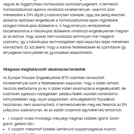
vegyes és függönyfalas homlokzatok burkolóanyagaként. A terméskő
homlokzatburkoló lapokra vonatkozó követelmények, valamint azok
méretezése a DIN 18516-3 szabványban szerepel, 1995 óta pedig léteznek
általános építőipari engedélyek a homlokzatburkoló lapok rögzítésére
szolgáló hátsókúpos dübelekre is. A hagyományos rendszerekkel
összehasonlítva a hátsókúpos dübelekre vonatkozó engedélyeknek megvan
az az előnye, hogy azokat nem korlátozta semmilyen már meglévő
szabvány, így a hátsókúpos technológiában rejlő kapacitás teljes mértékben
kiaknázható. Ez azt jelenti, hogy a statikai feltételezések és számítások így
lényegesen könnyebben és gyorsabban elkészíthetők.
Világosan meghatározott alkalmazási területek
Az Európai Műszaki Engedélyekkel (ETA) szemben támasztott
követelmények azon a feltételezésen alapulnak, hogy a dübel várható
hasznos élettartama 50 év. A dübel kültéri alkalmazásra engedélyezett, de
különösen agresszív közegekben, például fedett uszodák klórtartalmú
környezetében vagy olyan alagutakban, ahol jégtelenítő folyadékot
használnak, nem alkalmazható. A termésköveknek meg kell felelniük az EN
1469:2004 szabványnak, és az alábbi csoportok egyikébe kell tartozniuk:
I. csoport: kiváló minőségű mélységi magmás kőzetek (gránit, biotit-
gránit, gabbró stb.);
II. csoport: metamorf kőzetek keménykő tulajdonságokkal (kvarcit,