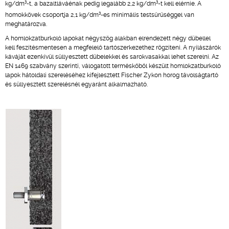
3
3
kg/dm
-t, a bazaltláváénak pedig legalább 2,2 kg/dm
-t kell elérnie. A
3
homokkövek csoportja 2,1 kg/dm
-es minimális testsűrűséggel van
meghatározva.
A homlokzatburkoló lapokat négyszög alakban elrendezett négy dübellel
kell feszítésmentesen a megfelelő tartószerkezethez rögzíteni. A nyílászárók
káváját ezenkívül süllyesztett dübelekkel és sarokvasakkal lehet szerelni. Az
EN 1469 szabvány szerinti, válogatott terméskőből készült homlokzatburkoló
lapok hátoldali szereléséhez kifejlesztett Fischer Zykon horog távolságtartó
és süllyesztett szerelésnél egyaránt alkalmazható.