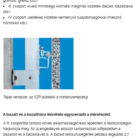
granulit, gneisz stb.);
III. csoport: kiváló minőségű kiömlési magmás kőzetek (bazalt, bazaltláva
stb.);
IV. csoport: üledékes kőzetek keménykő tulajdonságokkal (mészkő,
homokkő stb.).
Teljes rendszer, az FZP dübeltől a háttérszerkezetig
A bazalt és a bazaltláva felvétele egyszerűsíti a méretezést
A III. csoportba tartozó kövek alkalmasságát első lépésben a testsűrűségük
határozza meg. Az új engedélyek először tartalmazzák kifejezetten a
bazaltot és a bazaltlávát is. A bazalt testsűrűségének például legalább 2,7