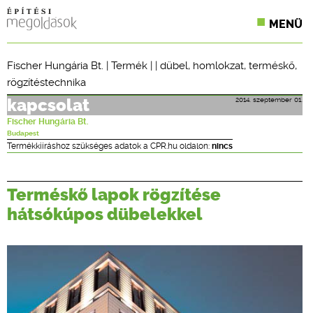
MENÜ
KONFERENCIÁK
Fischer Hungária Bt.
|
Termék
| |
dübel
,
homlokzat
,
terméskő
,
rögzítéstechnika
SZAKLAPOK
2014. szeptember 01.
kapcsolat
CPR TERMÉKKIÍRÁS
Fischer Hungária Bt.
Budapest
ÉPÍTÉSI JOG
Termékkiíráshoz szükséges adatok a CPR.hu oldalon:
nincs
ONLINE KÉPZÉSEK
Terméskő lapok rögzítése
TERVEZÉSI SEGÉDLETEK
hátsókúpos dübelekkel