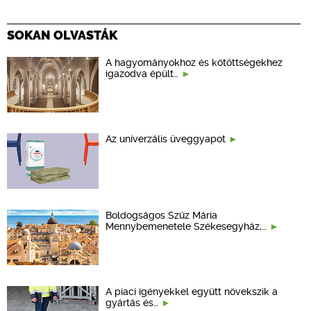
SOKAN OLVASTÁK
A hagyományokhoz és kötöttségekhez
igazodva épült…
Az univerzális üveggyapot
Boldogságos Szűz Mária
Mennybemenetele Székesegyház,…
A piaci igényekkel együtt növekszik a
gyártás és…