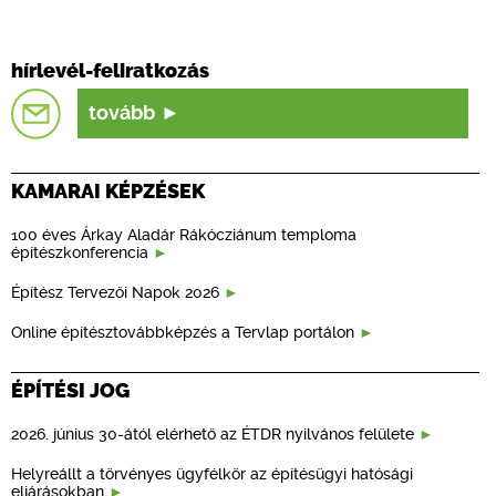
hírlevél-feliratkozás
tovább
KAMARAI KÉPZÉSEK
100 éves Árkay Aladár Rákócziánum temploma
építészkonferencia
Építész Tervezői Napok 2026
Online építésztovábbképzés a Tervlap portálon
ÉPÍTÉSI JOG
2026. június 30-ától elérhető az ÉTDR nyilvános felülete
Helyreállt a törvényes ügyfélkör az építésügyi hatósági
eljárásokban