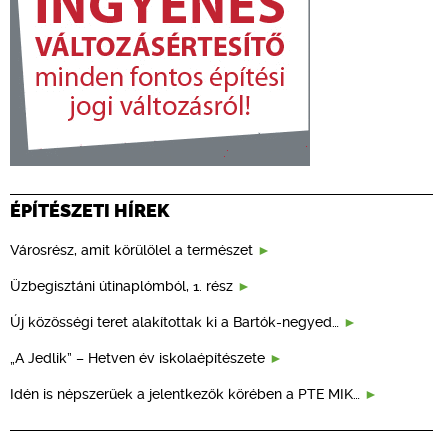
ÉPÍTÉSZETI HÍREK
Városrész, amit körülölel a természet
Üzbegisztáni útinaplómból, 1. rész
Új közösségi teret alakítottak ki a Bartók-negyed…
„A Jedlik” – Hetven év iskolaépítészete
Idén is népszerűek a jelentkezők körében a PTE MIK…