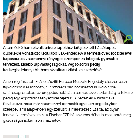
A terméskő homlokzatburkoló lapokhoz kifejlesztett hátsókúpos
dübelekre vonatkozó legújabb ETA-engedély a terméskövek rögzítésével
kapcsolatos valamennyi lényeges szempontra kiterjed, gyorsabb
tervezést, kisebb lapvastagságokat, végső soron pedig
költséghatékonyabb homlokzatkialakítást tesz lehetővé.
A nemrég frissített ETA-05/0266 Európai Műszaki Engedély először veszi
figyelembe a különböző jellemzőkkel bíró homlokzati burkolólapok
szilárdsági értékeit, az öregedés hatását a terméskövek szilárdsági értékeire
pedig egy expozíciós tényezővel fejezi ki. A bazalt és a bazaltláva
felvételével most már valamennyi terméskő egyetlen engedélyben
szerepel, ami alapvetően egyszerűsíti a méretezést. Ezáltal az olyan
innovatív termékek, mint a Fischer FZP hátsókúpos dübel is mostantól még
gazdaságosabban alkalmazhatók.