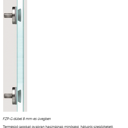
FZP-G dübel 8 mm-es üvegben
Terméskő lapokat gyakran használnak minőségi, hátulról szellőztetett,