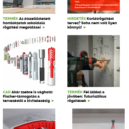
TERMÉK
Az átszellőztetett
HIRDETÉS
Korlátrögzítést
homlokzatok sokoldalú
tervez? Soha nem volt ilyen
rögzítési megoldásai
könnyű!
CAD
Akár zsebre is vágható:
TERMÉK
Fél lábbal a
Fischer-támogatás a
jövőben: futurisztikus
tervezéstől a kivitelezésig
rögzítések