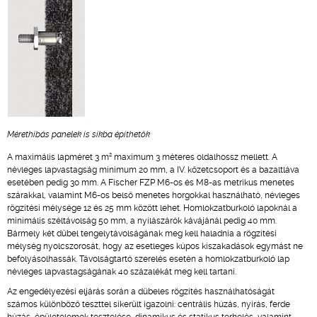
Mérethibás panelek is síkba építhetők
2
A maximális lapméret 3 m
maximum 3 méteres oldalhossz mellett. A
névleges lapvastagság minimum 20 mm, a IV. kőzetcsoport és a bazaltláva
esetében pedig 30 mm. A Fischer FZP M6-os és M8-as metrikus menetes
szárakkal, valamint M6-os belső menetes horgokkal használható, névleges
rögzítési mélysége 12 és 25 mm között lehet. Homlokzatburkoló lapoknál a
minimális széltávolság 50 mm, a nyílászárók kávájánál pedig 40 mm.
Bármely két dübel tengelytávolságának meg kell haladnia a rögzítési
mélység nyolcszorosát, hogy az esetleges kúpos kiszakadások egymást ne
befolyásolhassák. Távolságtartó szerelés esetén a homlokzatburkoló lap
névleges lapvastagságának 40 százalékát meg kell tartani.
Az engedélyezési eljárás során a dübeles rögzítés használhatóságát
számos különböző teszttel sikerült igazolni: centrális húzás, nyírás, ferde