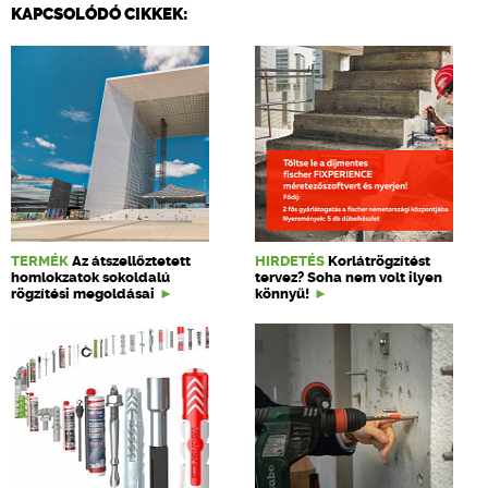
KAPCSOLÓDÓ CIKKEK:
TERMÉK
Az átszellőztetett
HIRDETÉS
Korlátrögzítést
homlokzatok sokoldalú
tervez? Soha nem volt ilyen
rögzítési megoldásai
könnyű!