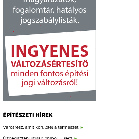
ÉPÍTÉSZETI HÍREK
Városrész, amit körülölel a természet
Üzbegisztáni útinaplómból, 1. rész