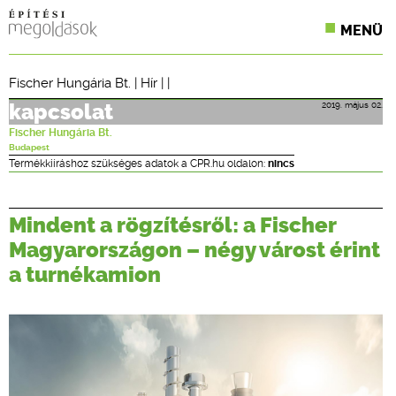
MENÜ
KONFERENCIÁK
Fischer Hungária Bt.
|
Hír
| |
SZAKLAPOK
2019. május 02.
kapcsolat
Fischer Hungária Bt.
CPR TERMÉKKIÍRÁS
Budapest
Termékkiíráshoz szükséges adatok a CPR.hu oldalon:
nincs
ÉPÍTÉSI JOG
Mindent a rögzítésről: a Fischer
ONLINE KÉPZÉSEK
Magyarországon – négy várost érint
TERVEZÉSI SEGÉDLETEK
a turnékamion