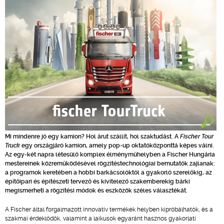
Mi mindenre jó egy kamion? Hol árut szállít, hol szaktudást. A
Fischer Tour
Truck
egy országjáró kamion, amely pop-up oktatóközponttá képes válni.
Az egy-két napra létesülő komplex élményműhelyben a Fischer Hungária
mestereinek közreműködésével rögzítéstechnológiai bemutatók zajlanak:
a programok keretében a hobbi barkácsolóktól a gyakorló szerelőkig, az
építőipari és építészeti tervező és kivitelező szakemberekig bárki
megismerheti a rögzítési módok és eszközök széles választékát.
A Fischer által forgalmazott innovatív termékek helyben kipróbálhatók, és a
szakmai érdeklődők, valamint a laikusok egyaránt hasznos gyakorlati