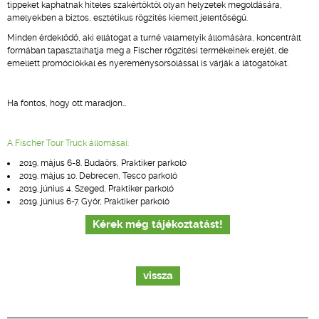
tippeket kaphatnak hiteles szakértőktől olyan helyzetek megoldására,
amelyekben a biztos, esztétikus rögzítés kiemelt jelentőségű.
Minden érdeklődő, aki ellátogat a turné valamelyik állomására, koncentrált
formában tapasztalhatja meg a Fischer rögzítési termékeinek erejét, de
emellett promóciókkal és nyereménysorsolással is várják a látogatókat.
Ha fontos, hogy ott maradjon…
A Fischer Tour Truck állomásai:
2019. május 6-8. Budaörs, Praktiker parkoló
2019. május 10. Debrecen, Tesco parkoló
2019. június 4. Szeged, Praktiker parkoló
2019. június 6-7. Győr, Praktiker parkoló
Kérek még tájékoztatást!
vissza