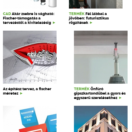
CAD
Akár zsebre is vágható:
TERMÉK
Fél lábbal a
Fischer-támogatás a
jövőben: futurisztikus
tervezéstől a kivitelezésig
rögzítések
Az építész tervez, a fischer
TERMÉK
Önfúró
méretez
gipszkartondübel a gyors és
egyszerű szerelésekhez