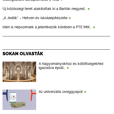
Új közösségi teret alakítottak ki a Bartók-negyed…
„A Jedlik” – Hetven év iskolaépítészete
Idén is népszerűek a jelentkezők körében a PTE MIK…
SOKAN OLVASTÁK
A hagyományokhoz és kötöttségekhez
igazodva épült…
Az univerzális üveggyapot