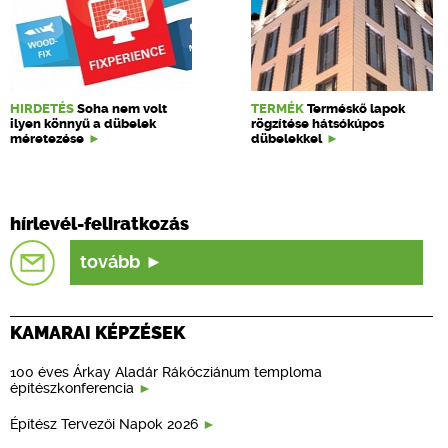
HIRDETÉS
Soha nem volt
TERMÉK
Terméskő lapok
ilyen könnyű a dübelek
rögzítése hátsókúpos
méretezése
dübelekkel
hírlevél-feliratkozás
tovább
KAMARAI KÉPZÉSEK
100 éves Árkay Aladár Rákócziánum temploma
építészkonferencia
Építész Tervezői Napok 2026