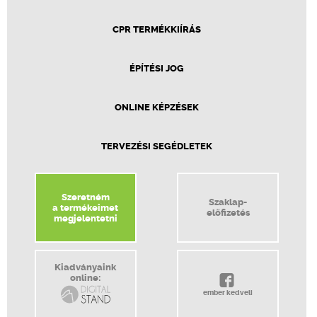
CPR TERMÉKKIÍRÁS
ÉPÍTÉSI JOG
ONLINE KÉPZÉSEK
TERVEZÉSI SEGÉDLETEK
Szeretném
Szaklap-
a termékeimet
előfizetés
megjelentetni
Kiadványaink
online:
ember kedveli