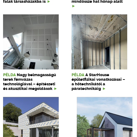
falak társasházakba is
mindössze hat hónap alatt
PÉLDA
Nagy belmagasságú
PÉLDA
A StarHouse
terek fémvázas
épületfizikai vonatkozásai –
technológiával – építészeti
a hőtechnikától a
és akusztikai megoldások
páratechnikáig