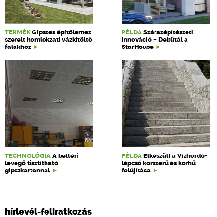
TERMÉK
Gipszes építőlemez
PÉLDA
Szárazépítészeti
szerelt homlokzati vázkitöltő
innováció – Debütál a
falakhoz
StarHouse
TECHNOLÓGIA
A beltéri
PÉLDA
Elkészült a Vízhordó-
levegő tisztítható
lépcső korszerű és korhű
gipszkartonnal
felújítása
hírlevél-feliratkozás