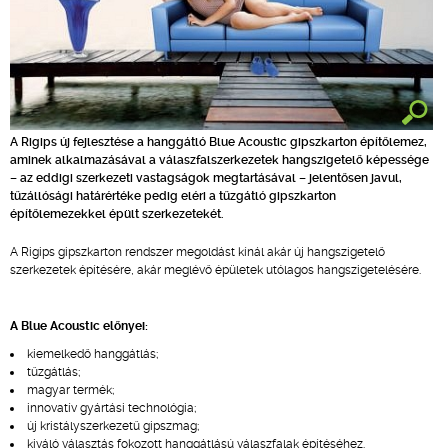
A Rigips új fejlesztése a hanggátló Blue Acoustic gipszkarton építőlemez,
aminek alkalmazásával a válaszfalszerkezetek hangszigetelő képessége
– az eddigi szerkezeti vastagságok megtartásával – jelentősen javul,
tűzállósági határértéke pedig eléri a tűzgátló gipszkarton
építőlemezekkel épült szerkezetekét.
A Rigips gipszkarton rendszer megoldást kínál akár új hangszigetelő
szerkezetek építésére, akár meglévő épületek utólagos hangszigetelésére.
A Blue Acoustic előnyei:
kiemelkedő hanggátlás;
tűzgátlás;
magyar termék;
innovatív gyártási technológia;
új kristályszerkezetű gipszmag;
kiváló választás fokozott hanggátlású válaszfalak építéséhez.