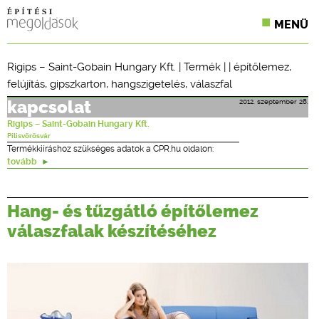
MENÜ
KONFERENCIÁK
Rigips – Saint-Gobain Hungary Kft.
|
Termék
| |
építőlemez
,
felújítás
,
gipszkarton
,
hangszigetelés
,
válaszfal
SZAKLAPOK
2012. szeptember 28.
kapcsolat
CPR TERMÉKKIÍRÁS
Rigips – Saint-Gobain Hungary Kft.
Pilisvörösvár
ÉPÍTÉSI JOG
Termékkiíráshoz szükséges adatok a CPR.hu oldalon:
tovább
ONLINE KÉPZÉSEK
Hang- és tűzgátló építőlemez
TERVEZÉSI SEGÉDLETEK
válaszfalak készítéséhez