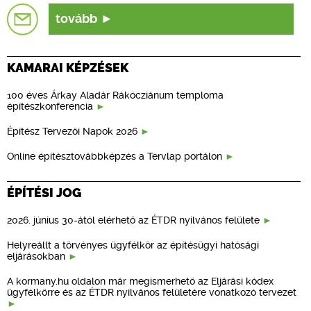
tovább
KAMARAI KÉPZÉSEK
100 éves Árkay Aladár Rákócziánum temploma
építészkonferencia
Építész Tervezői Napok 2026
Online építésztovábbképzés a Tervlap portálon
ÉPÍTÉSI JOG
2026. június 30-ától elérhető az ÉTDR nyilvános felülete
Helyreállt a törvényes ügyfélkör az építésügyi hatósági
eljárásokban
A kormany.hu oldalon már megismerhető az Eljárási kódex
ügyfélkörre és az ÉTDR nyilvános felületére vonatkozó tervezet