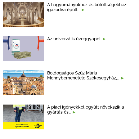
A hagyományokhoz és kötöttségekhez
igazodva épült…
Az univerzális üveggyapot
Boldogságos Szűz Mária
Mennybemenetele Székesegyház,…
A piaci igényekkel együtt növekszik a
gyártás és…