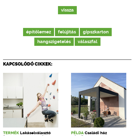
vissza
építőlemez
felújítás
gipszkarton
hangszigetelés
válaszfal
KAPCSOLÓDÓ CIKKEK:
TERMÉK
Lakáselválasztó
PÉLDA
Családi ház