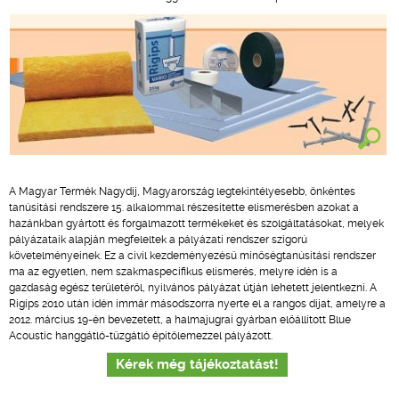
A Magyar Termék Nagydíj, Magyarország legtekintélyesebb, önkéntes
tanúsítási rendszere 15. alkalommal részesítette elismerésben azokat a
hazánkban gyártott és forgalmazott termékeket és szolgáltatásokat, melyek
pályázataik alapján megfeleltek a pályázati rendszer szigorú
követelményeinek. Ez a civil kezdeményezésű minőségtanúsítási rendszer
ma az egyetlen, nem szakmaspecifikus elismerés, melyre idén is a
gazdaság egész területéről, nyilvános pályázat útján lehetett jelentkezni. A
Rigips 2010 után idén immár másodszorra nyerte el a rangos díjat, amelyre a
2012. március 19-én bevezetett, a halmajugrai gyárban előállított Blue
Acoustic hanggátló-tűzgátló építőlemezzel pályázott.
Kérek még tájékoztatást!