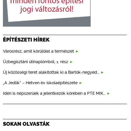
ÉPÍTÉSZETI HÍREK
Városrész, amit körülölel a természet
Üzbegisztáni útinaplómból, 1. rész
Új közösségi teret alakítottak ki a Bartók-negyed…
„A Jedlik” – Hetven év iskolaépítészete
Idén is népszerűek a jelentkezők körében a PTE MIK…
SOKAN OLVASTÁK