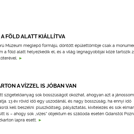
 A FÖLD ALATT KIÁLLÍTVA
ború Múzeum meglepő formájú, döntött épülettömbje csak a monumen
 a föld alatt helyezkedik el, és a világ legnagyobbjai közé tartozik 2
tóterével.
ARTON A VÍZZEL IS JÓBAN VAN
tt szigetelőanyag sok bosszúságot okozhat, ahogyan azt a jánossomo
tja. 13 év rövid idő egy uszodánál, és nagy bosszúság, ha ennyi idő
tásról kell beszélni: pluszköltség, pályáztatás, kivitelezés és sok elma
itt is – ahogy sok „vizes” objektum és szálloda esetén Gdanstól Pozn
zkarton lapra esett.