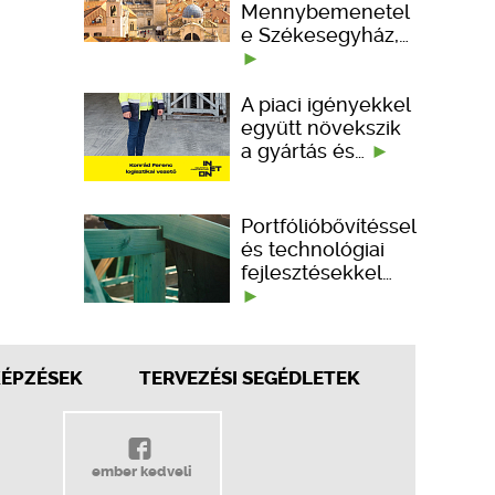
Mennybemenetel
e Székesegyház,…
A piaci igényekkel
együtt növekszik
a gyártás és…
Portfólióbővítéssel
és technológiai
fejlesztésekkel…
KÉPZÉSEK
TERVEZÉSI SEGÉDLETEK
ember kedveli