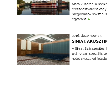
Mára kültéren, a homl
ereszdeszkaként vagy 
megoldások sokszínűsé
egyaránt.
2016. december 13.
SINIAT: AKUSZ
A Siniat Szárazépítés
akár olyan speciális t
hotel akusztikai felad