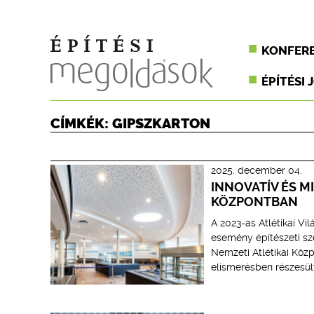
KONFER
ÉPÍTÉSI 
CÍMKÉK: GIPSZKARTON
2025. december 04.
INNOVATÍV ÉS M
KÖZPONTBAN
A 2023-as Atlétikai Vi
esemény építészeti sze
Nemzeti Atlétikai Közpo
elismerésben részesül