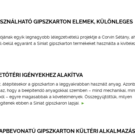
ASZNÁLHATÓ GIPSZKARTON ELEMEK, KÜLÖNLEGES
ójának egyik legnagyobb lélegzetvételű projektje a Corvin Sétány, a
-belül egyaránt a Siniat gipszkarton termékeket használta a kivitele
ETŐTÉRI IGÉNYEKHEZ ALAKÍTVA
or, átépítésekor a gipszkarton a leggyakrabban használt anyag. Azon
igaz, hogy a beépítendő anyagokkal szemben – mind mechanikai, mi
ól – egyre magasabbak a követelmények. Összegyűjtöttük, milyen
gítenek ebben a Siniat gipszkaron lapjai.
APBEVONATÚ GIPSZKARTON KÜLTÉRI ALKALMAZÁ