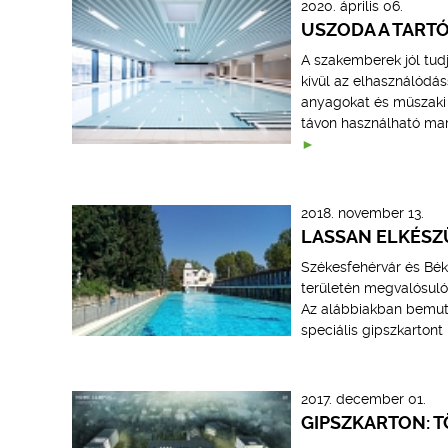
2020. április 06.
USZODA A TART
A szakemberek jól tudj
kívül az elhasználódás
anyagokat és műszaki 
távon használható ma
2018. november 13.
LASSAN ELKÉSZ
Székesfehérvár és Bék
területén megvalósuló
Az alábbiakban bemuta
speciális gipszkartont i
2017. december 01.
GIPSZKARTON: 