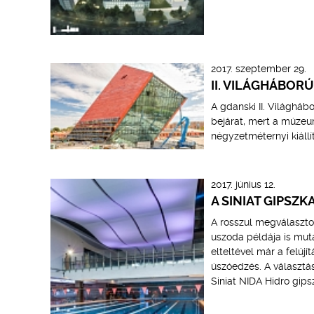
2017. szeptember 29.
II. VILÁGHÁBORÚ
A gdanski II. Világhá
bejárat, mert a múzeum
négyzetméternyi kiállí
2017. június 12.
A SINIAT GIPSZK
A rosszul megválaszto
uszoda példája is muta
elteltével már a felújí
úszóedzés. A választás
Siniat NIDA Hidro gips