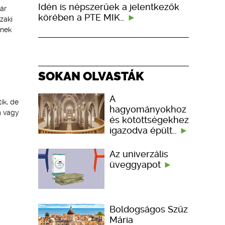
Idén is népszerűek a jelentkezők
ár
körében a PTE MIK…
zaki
knek
SOKAN OLVASTÁK
A
ik, de
hagyományokhoz
m vagy
és kötöttségekhez
igazodva épült…
Az univerzális
üveggyapot
Boldogságos Szűz
Mária