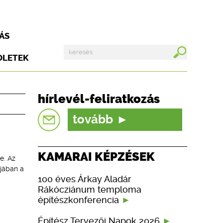
ÁS
DLETEK
hírlevél-feliratkozás
tovább
KAMARAI KÉPZÉSEK
e. Az
ójában a
100 éves Árkay Aladár
Rákócziánum temploma
építészkonferencia
Építész Tervezői Napok 2026