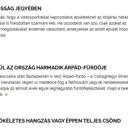
ÓSSÁG JEGYÉBEN
ák, hogy a vizessportokkal kapcsolatos épületeknél az időjárás hatá
sal is fokozottan számolni kell. Ha uszodáról van szó, csak azokat az
megoldásokat érdemes választani, amelyekkel az adott épület hoss
rad.
ÜL AZ ORSZÁG HARMADIK ÁRPÁD-FÜRDŐJE
éscsaba után Budapesten is lesz Árpád-fürdő – a Csillaghegyi Stra
 beruházás végén 11 medence fog a felfrissülni vágyók rendelkezésér
tjuk az elmúlt évek egyik legnagyobb fürdőfejlesztését, majd a beé
s.
TÖKÉLETES HANGZÁS VAGY ÉPPEN TELJES CSÖND