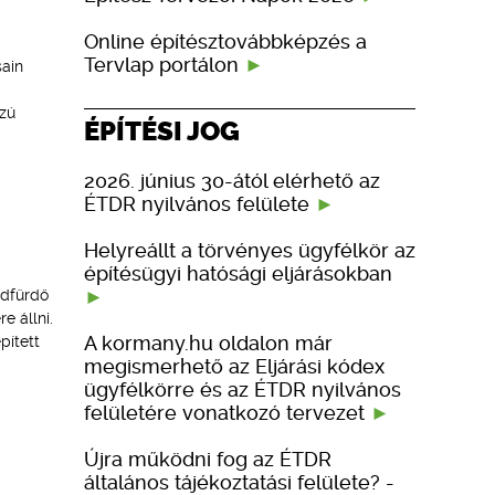
Online építésztovábbképzés a
Tervlap portálon
sain
zú
ÉPÍTÉSI JOG
2026. június 30-ától elérhető az
ÉTDR nyilvános felülete
Helyreállt a törvényes ügyfélkör az
építésügyi hatósági eljárásokban
ndfürdő
e állni.
A kormany.hu oldalon már
pített
megismerhető az Eljárási kódex
ügyfélkörre és az ÉTDR nyilvános
felületére vonatkozó tervezet
Újra működni fog az ÉTDR
általános tájékoztatási felülete? -