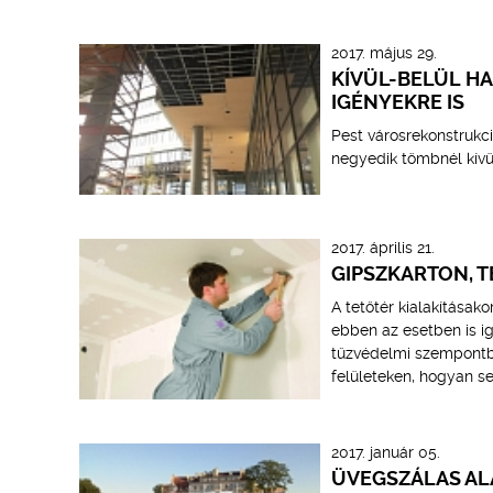
2017. május 29.
KÍVÜL-BELÜL H
IGÉNYEKRE IS
Pest városrekonstrukci
negyedik tömbnél kívül
2017. április 21.
GIPSZKARTON, T
A tetőtér kialakításak
ebben az esetben is 
tűzvédelmi szempontb
felületeken, hogyan se
2017. január 05.
ÜVEGSZÁLAS AL