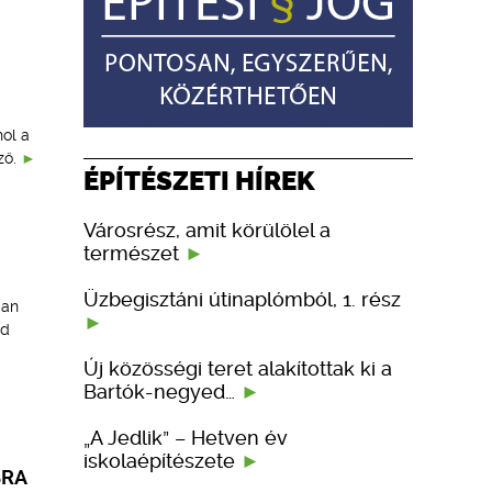
hol a
ző.
ÉPÍTÉSZETI HÍREK
Városrész, amit körülölel a
természet
Üzbegisztáni útinaplómból, 1. rész
ban
nd
Új közösségi teret alakítottak ki a
Bartók-negyed…
„A Jedlik” – Hetven év
iskolaépítészete
SRA