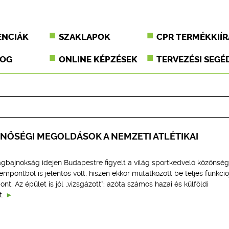
ENCIÁK
SZAKLAPOK
CPR TERMÉKKIÍR
JOG
ONLINE KÉPZÉSEK
TERVEZÉSI SEGÉ
INŐSÉGI MEGOLDÁSOK A NEMZETI ATLÉTIKAI
lágbajnokság idején Budapestre figyelt a világ sportkedvelő közönség
mpontból is jelentős volt, hiszen ekkor mutatkozott be teljes funkci
nt. Az épület is jól „vizsgázott”: azóta számos hazai és külföldi
t.