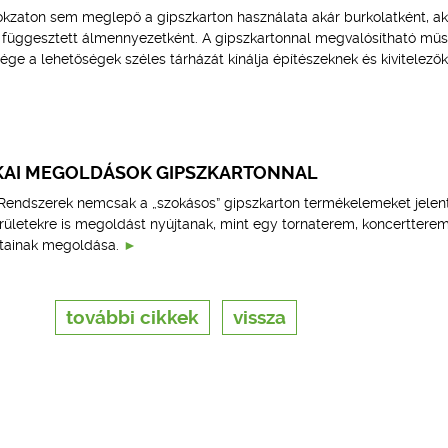
okzaton sem meglepő a gipszkarton használata akár burkolatként, ak
függesztett álmennyezetként. A gipszkartonnal megvalósítható műs
ge a lehetőségek széles tárházát kínálja építészeknek és kivitelező
TIKAI MEGOLDÁSOK GIPSZKARTONNAL
i Rendszerek nemcsak a „szokásos” gipszkarton termékelemeket jelent
erületekre is megoldást nyújtanak, mint egy tornaterem, koncerttere
atainak megoldása.
további cikkek
vissza