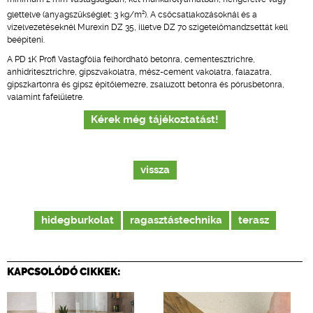
2
glettelve (anyagszükséglet: 3 kg/m
). A csőcsatlakozásoknál és a
vízelvezetéseknél Murexin DZ 35, illetve DZ 70 szigetelőmandzsettát kell
beépíteni.
A PD 1K Profi Vastagfólia felhordható betonra, cementesztrichre,
anhidritesztrichre, gipszvakolatra, mész-cement vakolatra, falazatra,
gipszkartonra és gipsz építőlemezre, zsaluzott betonra és pórusbetonra,
valamint fafelületre.
Kérek még tájékoztatást!
vissza
hidegburkolat
ragasztástechnika
terasz
KAPCSOLÓDÓ CIKKEK: