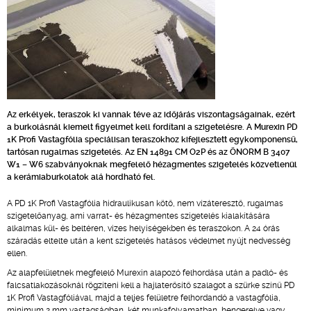
Az erkélyek, teraszok ki vannak téve az időjárás viszontagságainak, ezért
a burkolásnál kiemelt figyelmet kell fordítani a szigetelésre. A Murexin PD
1K Profi Vastagfólia speciálisan teraszokhoz kifejlesztett egykomponensű,
tartósan rugalmas szigetelés. Az EN 14891 CM O2P és az ÖNORM B 3407
W1 – W6 szabványoknak megfelelő hézagmentes szigetelés közvetlenül
a kerámiaburkolatok alá hordható fel.
A PD 1K Profi Vastagfólia hidraulikusan kötő, nem vízáteresztő, rugalmas
szigetelőanyag, ami varrat- és hézagmentes szigetelés kialakítására
alkalmas kül- és beltéren, vizes helyiségekben és teraszokon. A 24 órás
száradás eltelte után a kent szigetelés hatásos védelmet nyújt nedvesség
ellen.
Az alapfelületnek megfelelő Murexin alapozó felhordása után a padló- és
falcsatlakozásoknál rögzíteni kell a hajlaterősítő szalagot a szürke színű PD
1K Profi Vastagfóliával, majd a teljes felületre felhordandó a vastagfólia,
minimum 2 mm vastagságban, két munkafolyamatban, hengerelve vagy