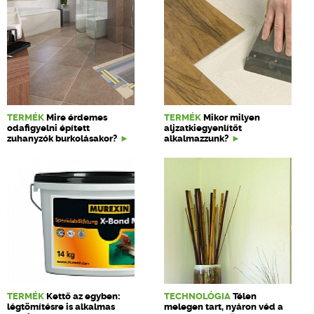
TERMÉK
Mire érdemes
TERMÉK
Mikor milyen
odafigyelni épített
aljzatkiegyenlítőt
zuhanyzók burkolásakor?
alkalmazzunk?
TERMÉK
Kettő az egyben:
TECHNOLÓGIA
Télen
légtömítésre is alkalmas
melegen tart, nyáron véd a