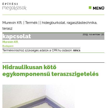
MENÜ
KONFERENCIÁK
Murexin Kft.
|
Termék
| |
hidegburkolat
,
ragasztástechnika
,
terasz
SZAKLAPOK
2019. november 20.
kapcsolat
CPR TERMÉKKIÍRÁS
Murexin Kft.
Budapest
ÉPÍTÉSI JOG
Termékkiíráshoz szükséges adatok a CPR.hu oldalon:
nincs
ONLINE KÉPZÉSEK
Hidraulikusan kötő
TERVEZÉSI SEGÉDLETEK
egykomponensű teraszszigetelés