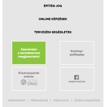
ÉPÍTÉSI JOG
ONLINE KÉPZÉSEK
TERVEZÉSI SEGÉDLETEK
Szeretném
Szaklap-
a termékeimet
előfizetés
megjelentetni
Kiadványaink
online:
ember kedveli
Adatvédelem
Médiaajánlat
Impresszum
Építési megoldások