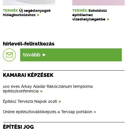
TERMÉK
Új segédanyagok
TERMÉK
Sokoldalú
hidegburkoláshoz
építőlemez
vizeshelyiségekbe
hírlevél-feliratkozás
tovább
KAMARAI KÉPZÉSEK
100 éves Árkay Aladár Rákócziánum temploma
építészkonferencia
Építész Tervezői Napok 2026
Online építésztovábbképzés a Tervlap portálon
ÉPÍTÉSI JOG