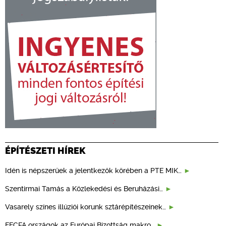
ÉPÍTÉSZETI HÍREK
Idén is népszerűek a jelentkezők körében a PTE MIK…
Szentirmai Tamás a Közlekedési és Beruházási…
Vasarely színes illúziói korunk sztárépítészeinek…
EECFA országok az Európai Bizottság makro…