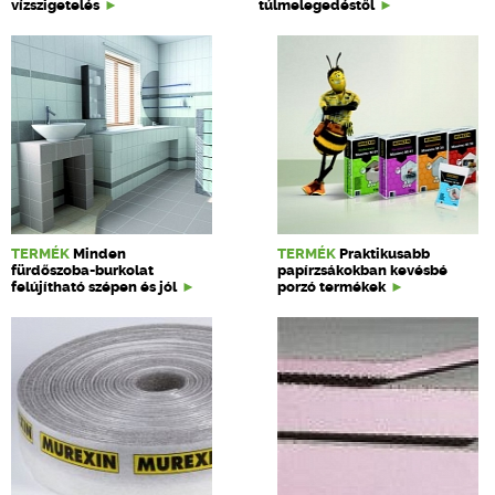
vízszigetelés
túlmelegedéstől
TERMÉK
Minden
TERMÉK
Praktikusabb
fürdőszoba-burkolat
papírzsákokban kevésbé
felújítható szépen és jól
porzó termékek