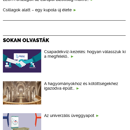
Csillagok alatt – egy kupola új élete
SOKAN OLVASTÁK
Csapadékvíz-kezelés: hogyan válasszuk ki
a megfelelő…
A hagyományokhoz és kötöttségekhez
igazodva épült…
Az univerzális üveggyapot