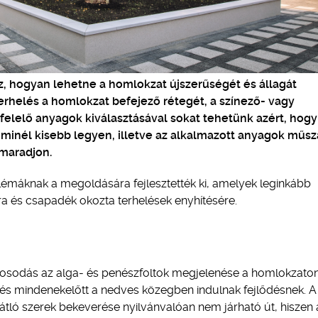
 az, hogyan lehetne a homlokzat újszerűségét és állagát
terhelés a homlokzat befejező rétegét, a színező- vagy
elelő anyagok kiválasztásával sokat tehetünk azért, hogy
minél kisebb legyen, illetve az alkalmazott anyagok műsz
 maradjon.
émáknak a megoldására fejlesztették ki, amelyek leginkább
ára és csapadék okozta terhelések enyhítésére.
árosodás az alga- és penészfoltok megjelenése a homlokzaton
 és mindenekelőtt a nedves közegben indulnak fejlődésnek. A
átló szerek bekeverése nyilvánvalóan nem járható út, hiszen 