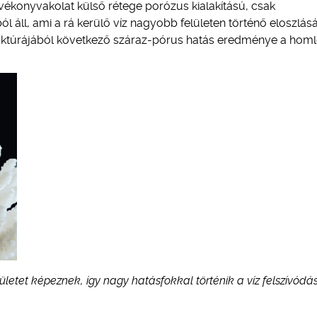
vékonyvakolat külső rétege porózus kialakítású, csak
 áll, ami a rá kerülő víz nagyobb felületen történő eloszlásá
truktúrájából következő száraz-pórus hatás eredménye a hom
lületet képeznek, így nagy hatásfokkal történik a víz felszívódá