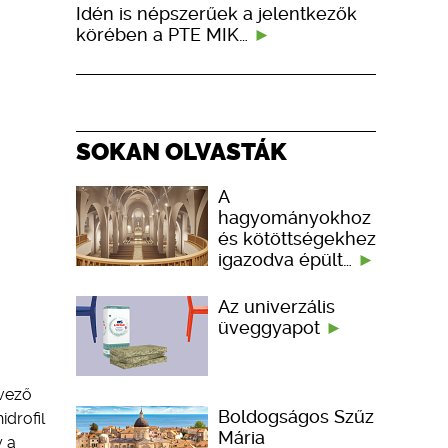
Idén is népszerűek a jelentkezők
körében a PTE MIK…
SOKAN OLVASTÁK
A
hagyományokhoz
és kötöttségekhez
igazodva épült…
Az univerzális
üveggyapot
dvező
Boldogságos Szűz
drofil
Mária
y a