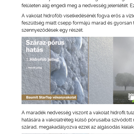
felületen alig engedi meg a nedvesség jelenlétét. E
A vakolat hidrofób viselkedésénél fogva erős a vízl
feszültség miatt csepp formájú marad és gyorsan t
szennyeződések egy részét.
A maradék nedvesség viszont a vakolat hidrofil tul
hatására a vakolatréteg külső pórusaiba szívódott
szárad, megakadályozva ezzel az algásodás kiala