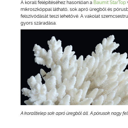
A korall felépítéséhez hasonlóan a
Baumit StarTop
mikroszkóppal látható, sok apró üregből és pórusból
felszívódását teszi lehetővé. A vakolat szemcses
gyors száradása.
A koralltelep sok apró üregből áll. A pórusok nagy fe