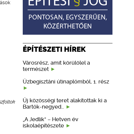
rások
ÉPÍTÉSZETI HÍREK
Városrész, amit körülölel a
természet
Üzbegisztáni útinaplómból, 1. rész
Új közösségi teret alakítottak ki a
zfoltok
Bartók-negyed…
„A Jedlik” – Hetven év
iskolaépítészete