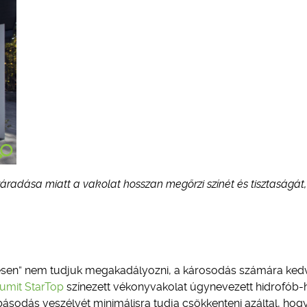
áradása miatt a vakolat hosszan megőrzi színét és tisztaságát,
eresen” nem tudjuk megakadályozni, a károsodás számára ke
umit StarTop
színezett vékonyvakolat úgynevezett hidrofób-hi
sodás veszélyét minimálisra tudja csökkenteni azáltal, hog