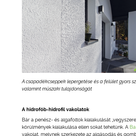
A csapadékcseppek lepergetése és a felület gyors sz
valamint műszaki tulajdonságát
A hidrofób-hidrofil vakolatok
Bár a penész- és algafoltok kialakulását „vegysz
körülmények kialakulása ellen sokat tehetünk. A
Ba
vakolat, melynek szerkezete az algásodás és gombá