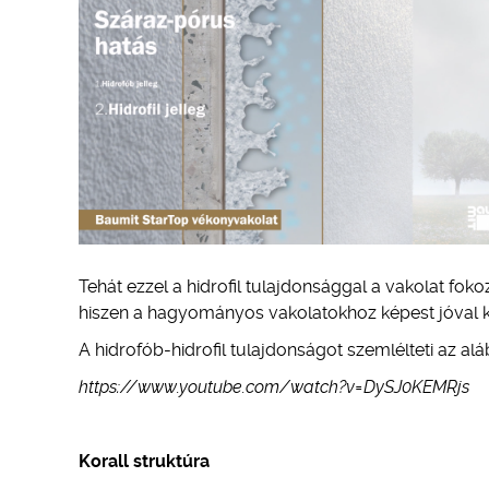
Tehát ezzel a hidrofil tulajdonsággal a vakolat fo
hiszen a hagyományos vakolatokhoz képest jóval 
A hidrofób-hidrofil tulajdonságot szemlélteti az al
https://www.youtube.com/watch?v=DySJ0KEMRjs
Korall struktúra