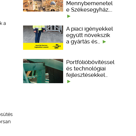
Mennybemenetel
e Székesegyház,…
k a
A piaci igényekkel
együtt növekszik
a gyártás és…
Portfólióbővítéssel
és technológiai
fejlesztésekkel…
psütés
orsan