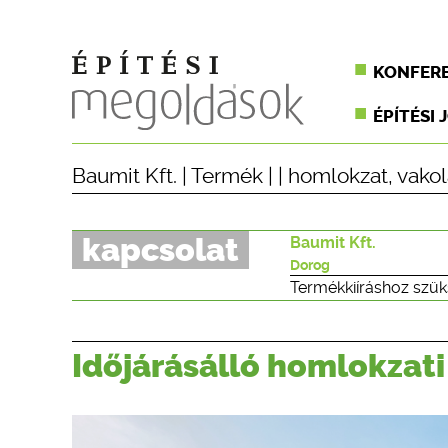
KONFER
ÉPÍTÉSI 
Baumit Kft.
|
Termék
| |
homlokzat
,
vakol
kapcsolat
Baumit Kft.
Dorog
Termékkiíráshoz szük
Időjárásálló homlokzati