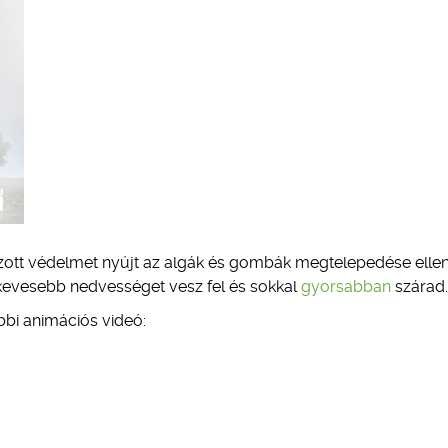
kozott védelmet nyújt az algák és gombák megtelepedése ellen
kevesebb nedvességet vesz fel és sokkal
gyorsabban
szárad.
ábbi animációs videó: