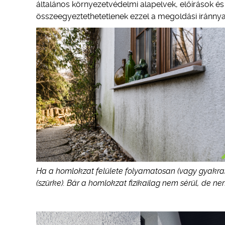
általános környezetvédelmi alapelvek, előírások é
összeegyeztethetetlenek ezzel a megoldási iránnya
Ha a homlokzat felülete folyamatosan (vagy gyakran
(szürke). Bár a homlokzat fizikailag nem sérül, de nem