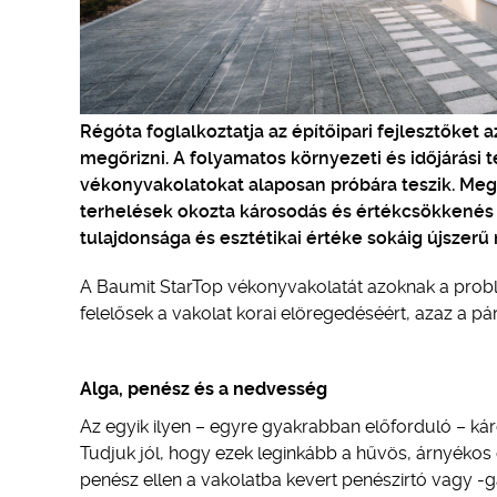
Régóta foglalkoztatja az építőipari fejlesztőket
megőrizni. A folyamatos környezeti és időjárási 
vékonyvakolatokat alaposan próbára teszik. Megf
terhelések okozta károsodás és értékcsökkenés 
tulajdonsága és esztétikai értéke sokáig újszerű
A Baumit StarTop vékonyvakolatát azoknak a probl
felelősek a vakolat korai elöregedéséért, azaz a p
Alga, penész és a nedvesség
Az egyik ilyen – egyre gyakrabban előforduló – k
Tudjuk jól, hogy ezek leginkább a hűvös, árnyékos
penész ellen a vakolatba kevert penészirtó vagy -g