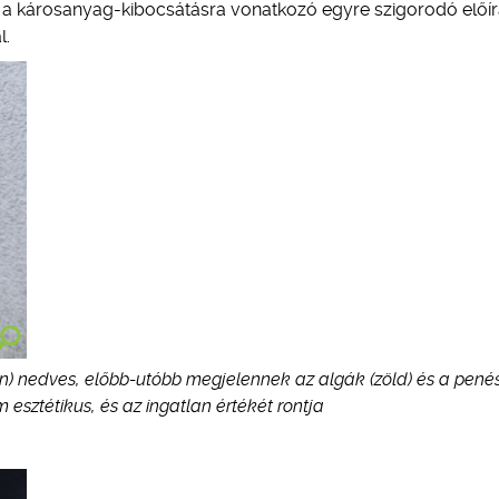
s a károsanyag-kibocsátásra vonatkozó egyre szigorodó előí
l.
) nedves, előbb-utóbb megjelennek az algák (zöld) és a penés
 esztétikus, és az ingatlan értékét rontja