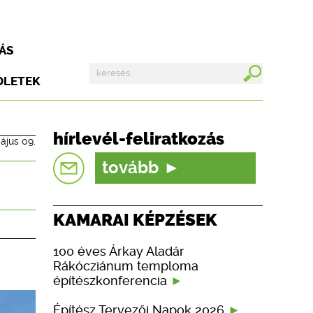
ÁS
DLETEK
hírlevél-feliratkozás
ájus 09.
tovább
KAMARAI KÉPZÉSEK
100 éves Árkay Aladár
Rákócziánum temploma
építészkonferencia
Építész Tervezői Napok 2026