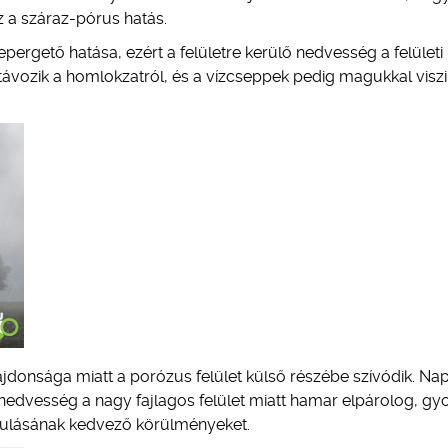
z a száraz-pórus hatás.
epergető hatása, ezért a felületre kerülő nedvesség a felületi
ávozik a homlokzatról, és a vízcseppek pedig magukkal viszi
ajdonsága miatt a porózus felület külső részébe szívódik. Na
 nedvesség a nagy fajlagos felület miatt hamar elpárolog, gy
kulásának kedvező körülményeket.