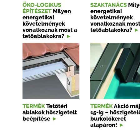
ÖKO-LOGIKUS
SZAKTANÁCS
Mil
ÉPÍTÉSZET
Milyen
energetikai
energetikai
követelmények
követelmények
vonatkoznak most
vonatkoznak most a
tetőablakokra?
tetőablakokra?
TERMÉK
Tetőtéri
TERMÉK
Akció má
ablakok hőszigetelt
15-ig – hőszigetel
beépítése
burkolókeret
alapáron!