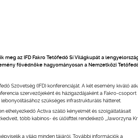
k meg az IFD Fakro Tetőfedő Sí Világkupát a lengyelorszá
 esemény fővédnöke hagyományosan a Nemzetközi Tetőfed
edő Szövetség (IFD) konferenciáját. A két esemény kiváló al
nferencia szervezőjeként és házigazdájaként a Fakro-csoport
 lebonyolításához szükséges infrastrukturális hátteret.
n elhelyezkedő Activa szálló kényelmét és szolgáltatásait
zkedvelt, több kabinos- és ülőlifttel rendelkező „Jaworzyna Kr
pviselik a világ minden tájáról. További információk a