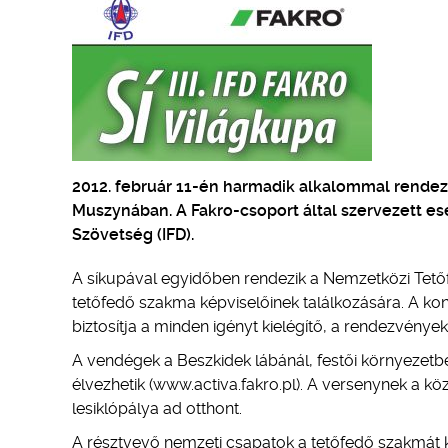
2012. február 11-én harmadik alkalommal rendezi
Muszynában. A Fakro-csoport által szervezett
Szövetség (IFD).
A síkupával egyidőben rendezik a Nemzetközi Tetőf
tetőfedő szakma képviselőinek találkozására. A ko
biztosítja a minden igényt kielégítő, a rendezvények
A vendégek a Beszkidek lábánál, festői környezetbe
élvezhetik (www.activa.fakro.pl). A versenynek a kö
lesiklópálya ad otthont.
A résztvevő nemzeti csapatok a tetőfedő szakmát ké