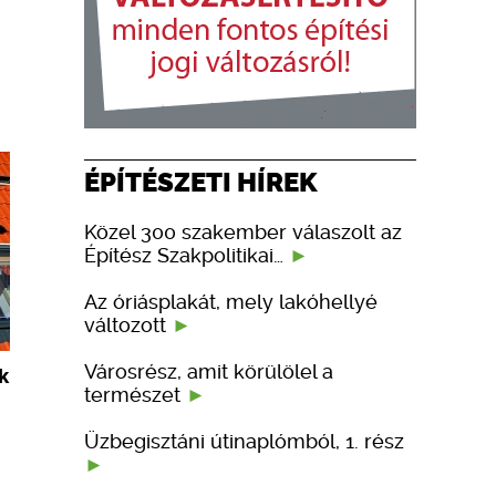
ÉPÍTÉSZETI HÍREK
Közel 300 szakember válaszolt az
Építész Szakpolitikai…
Az óriásplakát, mely lakóhellyé
változott
Városrész, amit körülölel a
k
természet
Üzbegisztáni útinaplómból, 1. rész