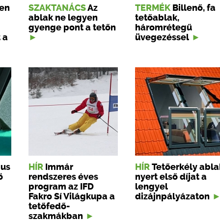
yen
SZAKTANÁCS
Az
TERMÉK
Billenő, fa
ablak ne legyen
tetőablak,
gyenge pont a tetőn
háromrétegű
 a
üvegezéssel
jus
HÍR
Immár
HÍR
Tetőerkély abla
ő
rendszeres éves
nyert első díjat a
program az IFD
lengyel
Fakro Sí Világkupa a
dizájnpályázaton
tetőfedő-
szakmákban