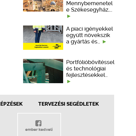
Mennybemenetel
e Székesegyház,…
A piaci igényekkel
együtt növekszik
a gyártás és…
Portfólióbővítéssel
és technológiai
fejlesztésekkel…
KÉPZÉSEK
TERVEZÉSI SEGÉDLETEK
ember kedveli