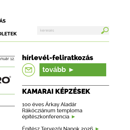
ÁS
DLETEK
hírlevél-feliratkozás
anuár 12.
tovább
KAMARAI KÉPZÉSEK
100 éves Árkay Aladár
Rákócziánum temploma
építészkonferencia
Építész Tervezői Napok 2026