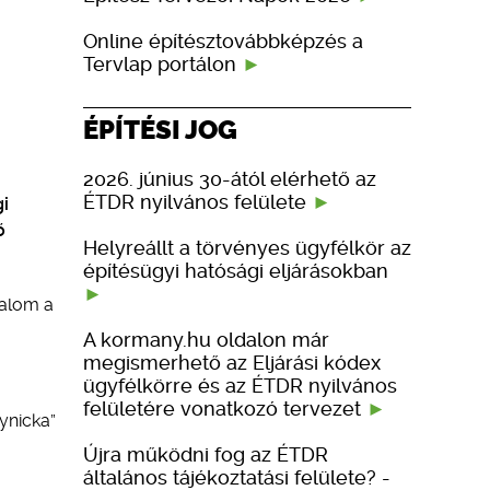
Online építésztovábbképzés a
Tervlap portálon
ÉPÍTÉSI JOG
2026. június 30-ától elérhető az
ÉTDR nyilvános felülete
gi
ő
Helyreállt a törvényes ügyfélkör az
építésügyi hatósági eljárásokban
kalom a
A kormany.hu oldalon már
megismerhető az Eljárási kódex
ügyfélkörre és az ÉTDR nyilvános
felületére vonatkozó tervezet
ynicka”
Újra működni fog az ÉTDR
általános tájékoztatási felülete? -