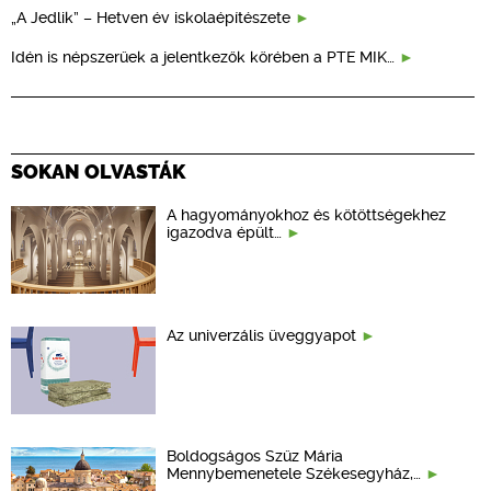
„A Jedlik” – Hetven év iskolaépítészete
Idén is népszerűek a jelentkezők körében a PTE MIK…
SOKAN OLVASTÁK
A hagyományokhoz és kötöttségekhez
igazodva épült…
Az univerzális üveggyapot
Boldogságos Szűz Mária
Mennybemenetele Székesegyház,…