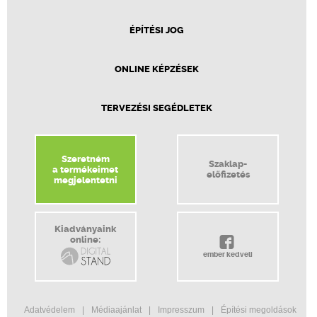
ÉPÍTÉSI JOG
ONLINE KÉPZÉSEK
TERVEZÉSI SEGÉDLETEK
Szeretném
Szaklap-
a termékeimet
előfizetés
megjelentetni
Kiadványaink
online:
ember kedveli
Adatvédelem
Médiaajánlat
Impresszum
Építési megoldások