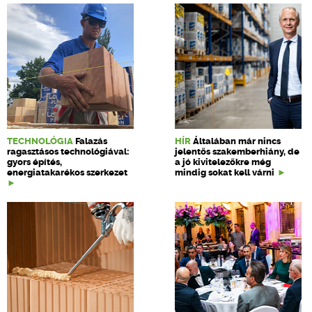
TECHNOLÓGIA
Falazás
HÍR
Általában már nincs
ragasztásos technológiával:
jelentős szakemberhiány, de
gyors építés,
a jó kivitelezőkre még
energiatakarékos szerkezet
mindig sokat kell várni