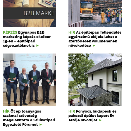
KÉPZÉS
Egynapos B2B
HÍR
Az építőipari fellendülés
marketing képzés október
egyértelmű előjele lehet a
15-én – építőipari
szerződések volumenének
cégvezetőknek is
növekedése
HÍR
Öt építőanyagos
HÍR
Fonyódi, budapesti és
szakmai szövetség
pákozdi épület kapott Év
megalakította a Szilikátipari
Tetője nívódíjat
Egyeztető Fórumot