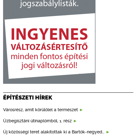
ÉPÍTÉSZETI HÍREK
Városrész, amit körülölel a természet
Üzbegisztáni útinaplómból, 1. rész
Új közösségi teret alakítottak ki a Bartók-negyed…