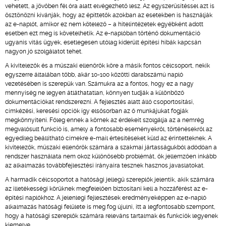
vehetett, a jövőben fél óra alatt elvégezhető lesz. Az egyszerűsítéssel azt is
ösztönözni kívánják, hogy az építtetők azokban az esetekben is használják
az e-naplót, amikor ez nem kötelező – a hitelintézetek egyébként adott
esetben ezt meg is követelhetik. Az e-naplóban történő dokumentáció
ugyanis vitás ügyek, esetlegesen utólag kiderült építési hibák kapcsán
nagyon jó szolgálatot tehet.
A kivitelezők és a műszaki ellenőrök köre a másik fontos célcsoport, nekik
egyszerre általában több, akár 10-100 közötti darabszámú napló
vezetésében is szerepük van. Számukra az a fontos, hogy ez a nagy
mennyiség ne legyen átláthatatlan, könnyen tudják a különböző
dokumentációkat rendszerezni. A fejlesztés alatt álló csoportosítási,
címkézési, keresési opciók így elsősorban az ő munkájukat fogják
megkönnyíteni. Főleg ennek a körnek az érdekeit szolgálja az a nemrég
megvalósult funkció is, amely a fontosabb eseményekről, történésekről az
egyedileg beállítható címekre e-mail értesítéseket küld az érintetteknek. A
kivitelezők, műszaki ellenőrök számára a szakmai jártasságukból adódóan a
rendszer használata nem okoz különösebb problémát, ők jellemzően inkább
az alkalmazás továbbfejlesztési irányaira tesznek hasznos javaslatokat.
A harmadik célcsoportot a hatósági jellegű szereplők jelentik, akik számára
az illetékességi körüknek megfelelően biztosítani kell a hozzáférést az e-
építési naplókhoz. A jelenlegi fejlesztések eredményeképpen az e-napló
alkalmazás hatósági felülete is meg fog újulni, itt a legfontosabb szempont,
hogy a hatósági szereplők számára releváns tartalmak és funkciók legyenek
kiemelve.