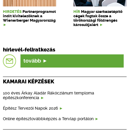
HIRDETÉS
Partnerprogramot
HÍR
Magyar szerkezetépítő
indít kivitelezőknek a
cégek fogtak össze a
Wienerberger Magyarország
törökországi földrengés
károsultjaiért
hírlevél-feliratkozás
tovább
KAMARAI KÉPZÉSEK
100 éves Árkay Aladár Rákócziánum temploma
építészkonferencia
Építész Tervezői Napok 2026
Online építésztovábbképzés a Tervlap portálon