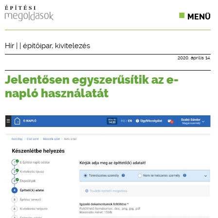
MENÜ
KONFERENCIÁK
Hír
| |
építőipar
,
kivitelezés
SZAKLAPOK
2020. április 14.
Jelentősen egyszerűsítik az e-
CPR TERMÉKKIÍRÁS
napló használatát
ÉPÍTÉSI JOG
ONLINE KÉPZÉSEK
TERVEZÉSI SEGÉDLETEK