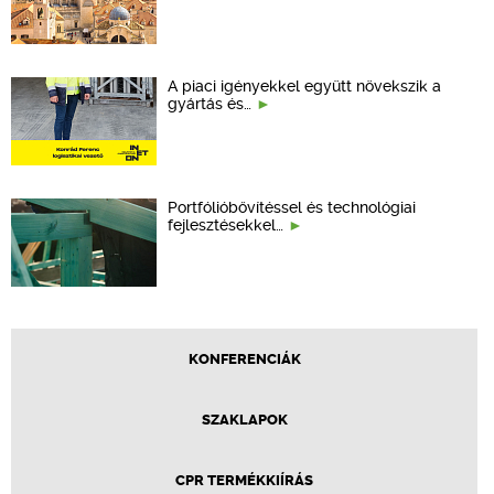
A piaci igényekkel együtt növekszik a
gyártás és…
Portfólióbővítéssel és technológiai
fejlesztésekkel…
KONFERENCIÁK
SZAKLAPOK
CPR TERMÉKKIÍRÁS