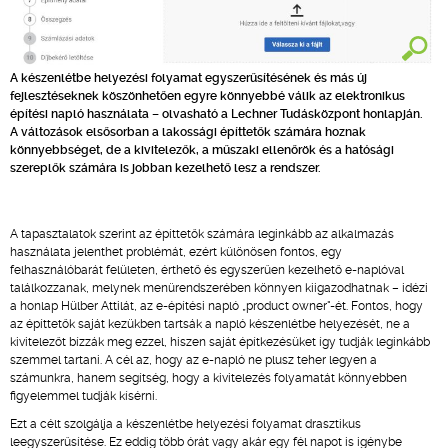
A készenlétbe helyezési folyamat egyszerűsítésének és más új
fejlesztéseknek köszönhetően egyre könnyebbé válik az elektronikus
építési napló használata – olvasható a Lechner Tudásközpont honlapján.
A változások elsősorban a lakossági építtetők számára hoznak
könnyebbséget, de a kivitelezők, a műszaki ellenőrök és a hatósági
szereplők számára is jobban kezelhető lesz a rendszer.
A tapasztalatok szerint az építtetők számára leginkább az alkalmazás
használata jelenthet problémát, ezért különösen fontos, egy
felhasználóbarát felületen, érthető és egyszerűen kezelhető e-naplóval
találkozzanak, melynek menürendszerében könnyen kiigazodhatnak – idézi
a honlap Hülber Attilát, az e-építési napló „product owner"-ét. Fontos, hogy
az építtetők saját kezükben tartsák a napló készenlétbe helyezését, ne a
kivitelezőt bízzák meg ezzel, hiszen saját építkezésüket így tudják leginkább
szemmel tartani. A cél az, hogy az e-napló ne plusz teher legyen a
számunkra, hanem segítség, hogy a kivitelezés folyamatát könnyebben
figyelemmel tudják kísérni.
Ezt a célt szolgálja a készenlétbe helyezési folyamat drasztikus
leegyszerűsítése. Ez eddig több órát vagy akár egy fél napot is igénybe