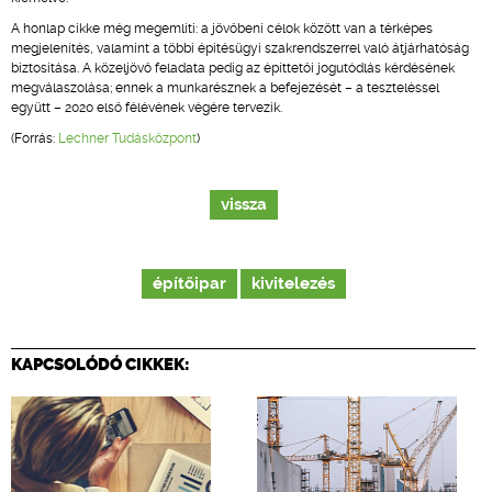
A honlap cikke még megemlíti: a jövőbeni célok között van a térképes
megjelenítés, valamint a többi építésügyi szakrendszerrel való átjárhatóság
biztosítása. A közeljövő feladata pedig az építtetői jogutódlás kérdésének
megválaszolása; ennek a munkarésznek a befejezését – a teszteléssel
együtt – 2020 első félévének végére tervezik.
(Forrás:
Lechner Tudásközpont
)
vissza
építőipar
kivitelezés
KAPCSOLÓDÓ CIKKEK: