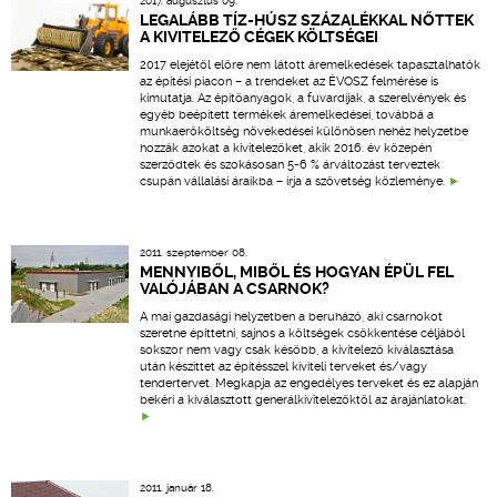
2017. augusztus 09.
LEGALÁBB TÍZ-HÚSZ SZÁZALÉKKAL NŐTTEK
A KIVITELEZŐ CÉGEK KÖLTSÉGEI
2017 elejétől előre nem látott áremelkedések tapasztalhatók
az építési piacon – a trendeket az ÉVOSZ felmérése is
kimutatja. Az építőanyagok, a fuvardíjak, a szerelvények és
egyéb beépített termékek áremelkedései, továbbá a
munkaerőköltség növekedései különösen nehéz helyzetbe
hozzák azokat a kivitelezőket, akik 2016. év közepén
szerződtek és szokásosan 5-6 % árváltozást terveztek
csupán vállalási áraikba – írja a szövetség közleménye.
2011. szeptember 08.
MENNYIBŐL, MIBŐL ÉS HOGYAN ÉPÜL FEL
VALÓJÁBAN A CSARNOK?
A mai gazdasági helyzetben a beruházó, aki csarnokot
szeretne építtetni, sajnos a költségek csökkentése céljából
sokszor nem vagy csak később, a kivitelező kiválasztása
után készíttet az építésszel kiviteli terveket és/vagy
tendertervet. Megkapja az engedélyes terveket és ez alapján
bekéri a kiválasztott generálkivitelezőktől az árajánlatokat.
2011. január 18.