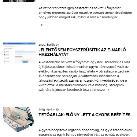
Az otthontervezés igen összetett és sokrétű folyamat,
amelyet érdemes apróbb részekre bontani annak érdekében,
hogy jobban megértsük, miből is lesz a cserebogár…
2020. április 14.
JELENTŐSEN EGYSZERŰSÍTIK AZ E-NAPLÓ
HASZNÁLATÁT
A készenlétbe helyezési folyamat egyszerűsítésének és más
új fejlesztéseknek köszönhetően egyre könnyebbé válik az
elektronikus építési napló használata – olvasható a Lechner
Tudásközpont honlapján. A változások elsősorban a
lakossági építtetők számára hoznak könnyebbséget, de a
kivitelezők, a műszaki ellenőrök és a hatósági szereplők
számára is jobban kezelhető lesz a rendszer.
2019. április 19.
TETŐABLAK: ELŐNY LETT A GYORS BEÉPÍTÉS
A gyors beépítés a legtöbb építőanyag, és így a tetőablakok
esetén is az egyik fontos tényezővé vált az elmúlt években.