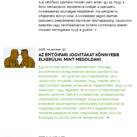
A jó tetőfedő számára minden perc érték, így az, hogy a
Roto tetőablakok előszerelve kínálják a szakszerű
kivitelezéshez szükséges részleteket, ma pénzben is
kifejezhető előnyt kínál. A kivitelezést segítő elemek
szakszerű beépítéséhez bármilyen tetőhajlásszög, csoportos
beépítés vagy térdfalablakkal történő kombináció esetén
műszaki támogatást nyújt a gyártó.
2018. november 30.
AZ ÉPÍTŐIPARI JOGVITÁKAT KÖNNYEBB
ELKERÜLNI, MINT MEGOLDANI
Egyre többet hallani a késedelemből, minőségi
problémákból és egyebekből adódó jogvitákról az
építőiparban – ám gyakran se a megrendelők, se a
vállalkozók nincsenek tisztában, hogy melyek azok a
legfontosabb lépések, amelyekkel megelőzhetik, hogy a vita
kialakuljon, vagy legalább ne okozzon a megrendelőnek
jelentős sérelmet, illetve a kivitelezőnek, alvállalkozónak
vállalhatatlan többletköltséget. A jogvita elkerülése
érdekében alkalmazandó szerződéses biztosítékokat és
megállapodási módokat, valamint a legjellemzőbb
hibalehetőségeket és ezek megoldását járják körül
az
Építésijog.hu portál szakmai rendezvényén
.