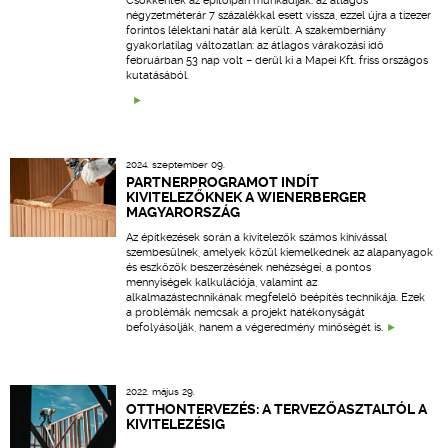
Csökkentek az építőipari munkadíjak: az átlagos
négyzetméterár 7 százalékkal esett vissza, ezzel újra a tízezer
forintos lélektani határ alá került. A szakemberhiány
gyakorlatilag változatlan: az átlagos várakozási idő
februárban 53 nap volt – derül ki a Mapei Kft. friss országos
kutatásából.
2024. szeptember 09.
PARTNERPROGRAMOT INDÍT
KIVITELEZŐKNEK A WIENERBERGER
MAGYARORSZÁG
Az építkezések során a kivitelezők számos kihívással
szembesülnek, amelyek közül kiemelkednek az alapanyagok
és eszközök beszerzésének nehézségei, a pontos
mennyiségek kalkulációja, valamint az
alkalmazástechnikának megfelelő beépítés technikája. Ezek
a problémák nemcsak a projekt hatékonyságát
befolyásolják, hanem a végeredmény minőségét is.
2022. május 29.
OTTHONTERVEZÉS: A TERVEZŐASZTALTÓL A
KIVITELEZÉSIG