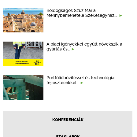
Boldogságos Szűz Mária
Mennybemenetele Székesegyház,…
A piaci igényekkel együtt növekszik a
gyártás és…
Portfólióbővítéssel és technológiai
fejlesztésekkel…
KONFERENCIÁK
SZAKLAPOK