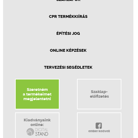
CPR TERMÉKKIÍRÁS
ÉPÍTÉSI JOG
ONLINE KÉPZÉSEK
TERVEZÉSI SEGÉDLETEK
Szeretném
Szaklap-
a termékeimet
előfizetés
megjelentetni
Kiadványaink
online:
ember kedveli