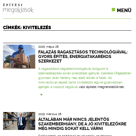
MENÜ
KONFERENCIÁK
CÍMKÉK: KIVITELEZÉS
SZAKLAPOK
2025. május 28.
CPR TERMÉKKIÍRÁS
FALAZÁS RAGASZTÁSOS TECHNOLÓGIÁVAL:
GYORS ÉPÍTÉS, ENERGIATAKARÉKOS
SZERKEZET
ÉPÍTÉSI JOG
A ragasztásos téglatechnológiával dolgozni a
szerkezetépítés során precizitást igényel, cserébe kifejezetten
ONLINE KÉPZÉSEK
gyorsan, akár néhány nap alatt állnak a falak. Az
innovációval lépést tartó kivitelezők egyre gyakrabban
ajánlják a
csiszolt téglával
való építést megrendelőiknek.
TERVEZÉSI SEGÉDLETEK
2025. március 28.
ÁLTALÁBAN MÁR NINCS JELENTŐS
SZAKEMBERHIÁNY, DE A JÓ KIVITELEZŐKRE
MÉG MINDIG SOKAT KELL VÁRNI