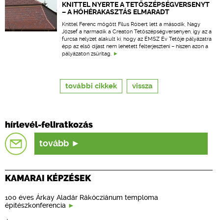
KNITTEL NYERTE A TETŐSZÉPSÉGVERSENYT
– A HÓHÉRAKASZTÁS ELMARADT
Knittel Ferenc mögött Filus Róbert lett a második, Nagy
József a harmadik a Creaton Tetőszépségversenyen, így az a
furcsa helyzet alakult ki, hogy az ÉMSZ Év Tetője pályázatra
épp az első díjast nem lehetett felterjeszteni – hiszen azon a
pályázaton zsűritag.
további cikkek
vissza
hírlevél-feliratkozás
tovább
KAMARAI KÉPZÉSEK
100 éves Árkay Aladár Rákócziánum temploma
építészkonferencia