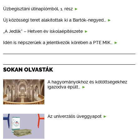
Üzbegisztáni útinaplómból, 1. rész
Új közösségi teret alakítottak ki a Bartók-negyed…
„A Jedlik” – Hetven év iskolaépítészete
Idén is népszerűek a jelentkezők körében a PTE MIK…
SOKAN OLVASTÁK
A hagyományokhoz és kötöttségekhez
igazodva épült…
Az univerzális üveggyapot