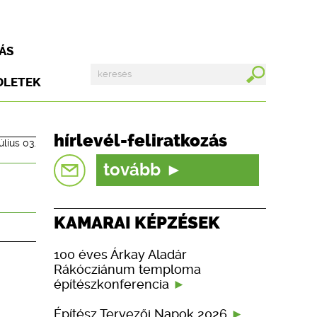
ÁS
DLETEK
hírlevél-feliratkozás
úlius 03.
tovább
KAMARAI KÉPZÉSEK
100 éves Árkay Aladár
Rákócziánum temploma
építészkonferencia
Építész Tervezői Napok 2026