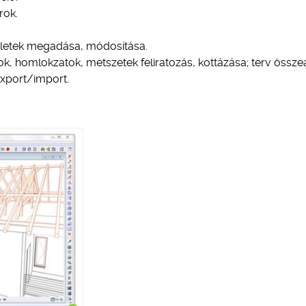
rok.
elületek megadása, módosítása.
, homlokzatok, metszetek feliratozás, kottázása; terv összeá
xport/import.