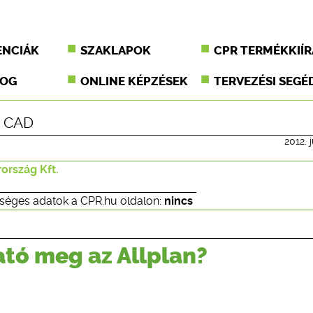
ENCIÁK
SZAKLAPOK
CPR TERMÉKKIÍR
JOG
ONLINE KÉPZÉSEK
TERVEZÉSI SEGÉ
|
CAD
2012. j
rszág Kft.
séges adatok a CPR.hu oldalon:
nincs
ató meg az Allplan?