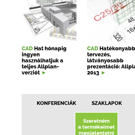
CAD
Hat hónapig
CAD
Hatékonyab
ingyen
tervezés,
használhatjuk a
látványosabb
teljes Allplan-
prezen­táció: Allp
verziót
2013
KONFERENCIÁK
SZAKLAPOK
Szeretném
a termékeimet
megjelentetni