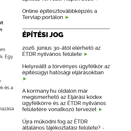
Online építésztovábbképzés a
Tervlap portálon
ot
n
ÉPÍTÉSI JOG
2026. június 30-ától elérhető az
tem
ÉTDR nyilvános felülete
ak. Egy
Helyreállt a törvényes ügyfélkör az
építésügyi hatósági eljárásokban
n
ek és a
A kormany.hu oldalon már
megismerhető az Eljárási kódex
ügyfélkörre és az ÉTDR nyilvános
mazása
felületére vonatkozó tervezet
Újra működni fog az ÉTDR
általános tájékoztatási felülete? -