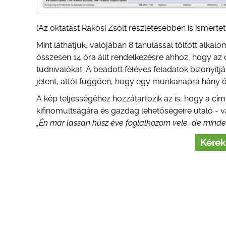
(Az oktatást Rákosi Zsolt részletesebben is ismerte
Mint láthatjuk, valójában 8 tanulással töltött alkal
összesen 14 óra állt rendelkezésre ahhoz, hogy az
tudnivalókat. A beadott féléves feladatok bizonyítjá
jelent, attól függően, hogy egy munkanapra hány ór
A kép teljességéhez hozzátartozik az is, hogy a cí
kifinomultságára és gazdag lehetőségeire utaló - v
„Én már lassan húsz éve foglalkozom vele, de minde
Kérek