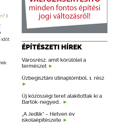
an?
)
z
b
 időt
ÉPÍTÉSZETI HÍREK
.
Városrész, amit körülölel a
nek:
természet
Üzbegisztáni útinaplómból, 1. rész
Új közösségi teret alakítottak ki a
Bartók-negyed…
„A Jedlik” – Hetven év
iskolaépítészete