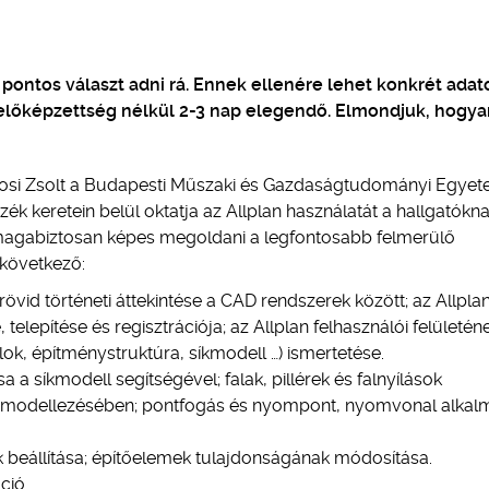
pontos választ adni rá. Ennek ellenére lehet konkrét adat
előképzettség nélkül 2-3 nap elegendő. Elmondjuk, hogya
osi Zsolt a Budapesti Műszaki és Gazdaságtudományi Egye
ék keretein belül oktatja az Allplan használatát a hallgatókn
 magabiztosan képes megoldani a legfontosabb felmerülő
 következő:
vid történeti áttekintése a CAD rendszerek között; az Allpla
, telepítése és regisztrációja; az Allplan felhasználói felületén
lok, építménystruktúra, síkmodell …) ismertetése.
 a síkmodell segítségével; falak, pillérek és falnyílások
k modellezésében; pontfogás és nyompont, nyomvonal alkal
sok beállítása; építőelemek tulajdonságának módosítása.
ció.