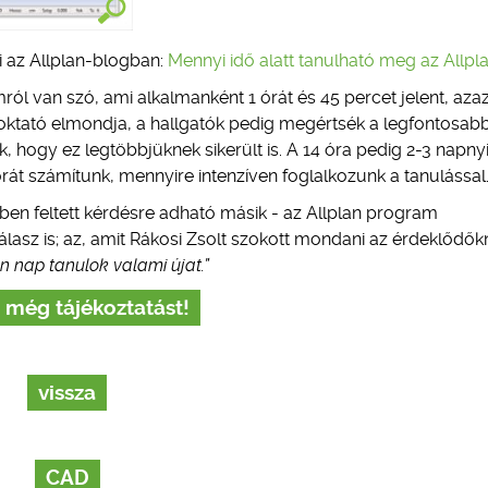
ti az Allplan-blogban:
Mennyi idő alatt tanulható meg az Allpl
omról van szó, ami alkalmanként 1 órát és 45 percet jelent, aza
 oktató elmondja, a hallgatók pedig megértsék a legfontosab
k, hogy ez legtöbbjüknek sikerült is. A 14 óra pedig 2-3 napnyi
át számítunk, mennyire intenzíven foglalkozunk a tanulással
mben feltett kérdésre adható másik - az Allplan program
álasz is; az, amit Rákosi Zsolt szokott mondani az érdeklődők
n nap tanulok valami újat.”
 még tájékoztatást!
vissza
CAD