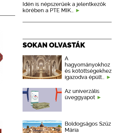
Idén is népszerűek a jelentkezők
körében a PTE MIK…
SOKAN OLVASTÁK
A
hagyományokhoz
és kötöttségekhez
igazodva épült…
Az univerzális
üveggyapot
Boldogságos Szűz
Mária