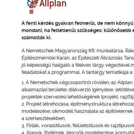
A fenti kérdés gyakran felmerül, de nem könnyű 
mondani, ha feltétlenül szükséges: különösebb 
számolták ki.
A Nemetschek Magyarország Kft. munkatársa, Rák
Építészmérnöki Karán, az Építészeti Ábrázolás Tansz
jó képességű hallgató a féléves tárgy végeztével
feladatokat a programmal. A tantárgy tematikája a
A Nemetschek cégcsoportról röviden; az Allplan rö
alkalmazási területei; diákverzió igénylése, letöltése
projektek szervezési lehetőségének (projekt, rajzfáj
Projekt létrehozása; építménystruktúra létrehozása
modellezése; síkmodell használata az építőeleme
a szerkesztésekben.
Fóliák, vonalstílusok, felületstílusok és rajztípu
Alapok, födémek, lépcsők modellezése; konzultá