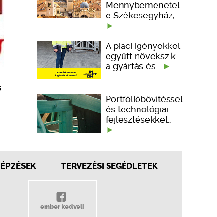
Mennybemenetel
e Székesegyház,…
A piaci igényekkel
együtt növekszik
a gyártás és…
s
Portfólióbővítéssel
és technológiai
fejlesztésekkel…
KÉPZÉSEK
TERVEZÉSI SEGÉDLETEK
ember kedveli