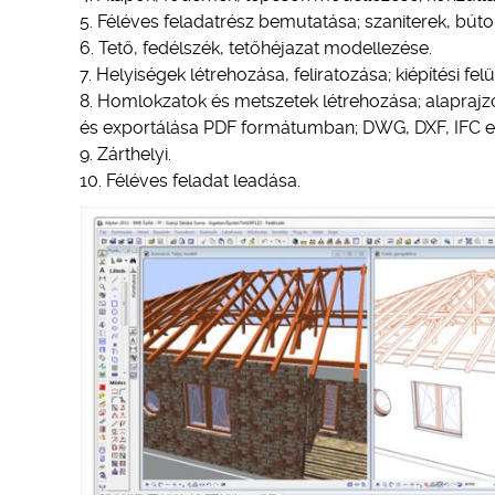
Féléves feladatrész bemutatása; szaniterek, búto
Tető, fedélszék, tetőhéjazat modellezése.
Helyiségek létrehozása, feliratozása; kiépítési f
Homlokzatok és metszetek létrehozása; alaprajzok
és exportálása PDF formátumban; DWG, DXF, IFC e
Zárthelyi.
Féléves feladat leadása.