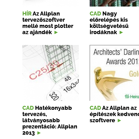
HÍR
Az Allplan
CAD
Nagy
tervezőszoftver
előrelépés kis
mellé most plotter
költségvetésű
az ajándék
irodáknak
CAD
Hatékonyabb
CAD
Az Allplan az
tervezés,
építészek kedven
látványosabb
szoftvere
prezen­táció: Allplan
2013