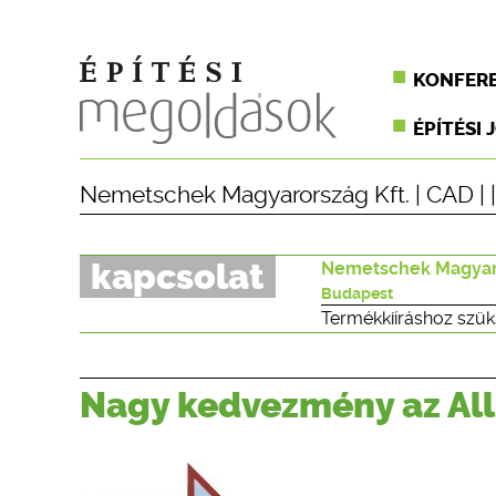
KONFER
ÉPÍTÉSI 
Nemetschek Magyarország Kft.
|
CAD
| 
kapcsolat
Nemetschek Magyaro
Budapest
Termékkiíráshoz szük
Nagy kedvezmény az Al