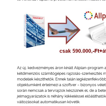
Az új, kedvezményes áron kínált Allplan-program a
kétdimenziós számítógépes rajzolás-szerkesztés mel
modellek készíthetők. Ennek talán legkézenfekvőbb e
objektumként értelmezi a szoftver – bizonyos véle
során nemcsak a tervrajzok készülnek el, de a bete
jelmagyarázatok is néhány klikkeléssel előállíthat
változásokat automatikusan követik.