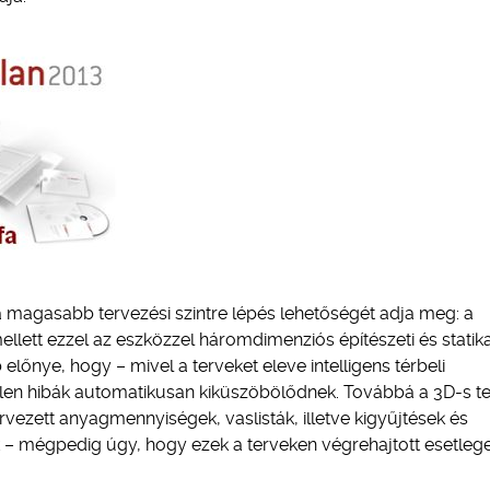
 magasabb tervezési szintre lépés lehetőségét adja meg: a
lett ezzel az eszközzel háromdimenziós építészeti és statika
lőnye, hogy – mivel a terveket eleve intelligens térbeli
tlen hibák automatikusan kiküszöbölődnek. Továbbá a 3D-s t
rvezett anyagmennyiségek, vaslisták, illetve kigyűjtések és
ók – mégpedig úgy, hogy ezek a terveken végrehajtott esetleg