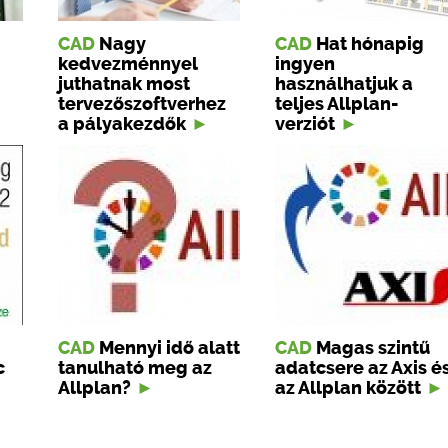
CAD
Nagy
CAD
Hat hónapig
kedvezménnyel
ingyen
juthatnak most
használhatjuk a
tervezőszoftverhez
teljes Allplan-
a pályakezdők
verziót
CAD
Mennyi idő alatt
CAD
Magas szintű
c
tanulható meg az
adatcsere az Axis é
Allplan?
az Allplan között