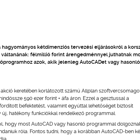
 hagyományos kétdimenziós tervezési eljárásokról a kors
 váltanának: félmillió forint árengedménnyel juthatnak m
ezőprogramhoz azok, akik jelenleg AutoCADet vagy hasonló
kció keretében korlátozott számú Allplan szoftvercsomagot
mindössze 590 ezer forint + áfa áron. Ezzel a gesztussal a
dított befektetést, valamint egyúttal lehetőséget biztosít
y új, hatékony funkciókkal rendelkező programmal.
arról, hogy most AutoCAD vagy hasonló programmal dolgoznak
ondaniuk róla. Fontos tudni, hogy a korábban AutoCAD-ben kés
dja.