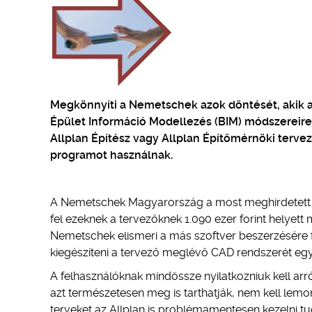
Megkönnyíti a Nemetschek azok döntését, akik a
Épület Információ Modellezés (BIM) módszereire
Allplan Építész vagy Allplan Építőmérnöki terv
programot használnak.
A Nemetschek Magyarország a most meghirdetett a
fel ezeknek a tervezőknek 1.090 ezer forint helyett 
Nemetschek elismeri a más szoftver beszerzésére for
kiegészíteni a tervező meglévő CAD rendszerét eg
A felhasználóknak mindössze nyilatkozniuk kell 
azt természetesen meg is tarthatják, nem kell lem
terveket az Allplan is problémamentesen kezelni tu