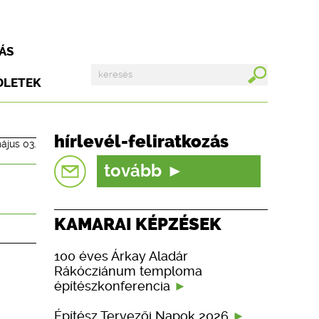
ÁS
DLETEK
hírlevél-feliratkozás
ájus 03.
tovább
KAMARAI KÉPZÉSEK
100 éves Árkay Aladár
Rákócziánum temploma
építészkonferencia
Építész Tervezői Napok 2026