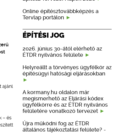
Online építésztovábbképzés a
Tervlap portálon
ÉPÍTÉSI JOG
zerű
2026. június 30-ától elérhető az
ost
ÉTDR nyilvános felülete
Helyreállt a törvényes ügyfélkör az
építésügyi hatósági eljárásokban
 ajánl
A kormany.hu oldalon már
megismerhető az Eljárási kódex
ügyfélkörre és az ÉTDR nyilvános
felületére vonatkozó tervezet
 – és
Újra működni fog az ÉTDR
zített
általános tájékoztatási felülete? -