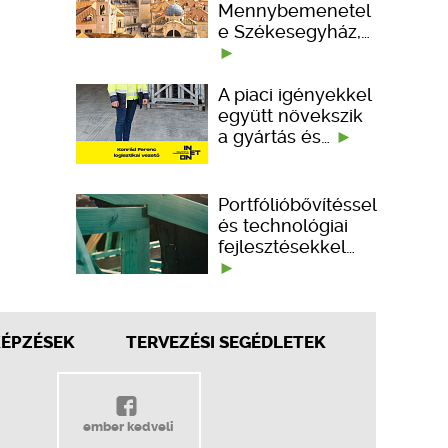
Mennybemenetel
e Székesegyház,…
A piaci igényekkel
együtt növekszik
a gyártás és…
Portfólióbővítéssel
és technológiai
fejlesztésekkel…
KÉPZÉSEK
TERVEZÉSI SEGÉDLETEK
ember kedveli