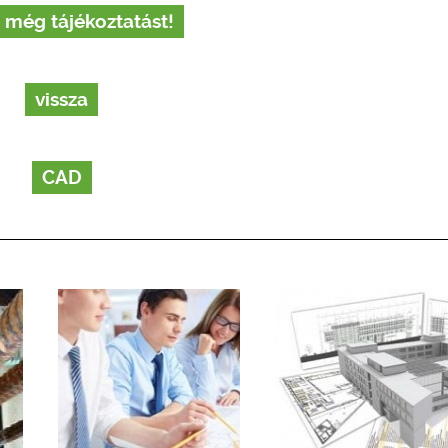
 még tájékoztatást!
vissza
CAD