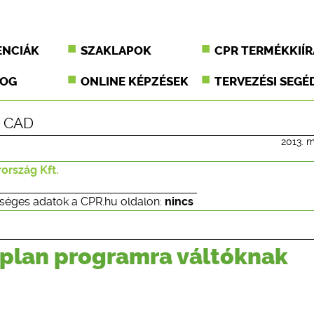
ENCIÁK
SZAKLAPOK
CPR TERMÉKKIÍR
JOG
ONLINE KÉPZÉSEK
TERVEZÉSI SEGÉ
|
CAD
2013. m
rszág Kft.
séges adatok a CPR.hu oldalon:
nincs
lplan programra váltóknak