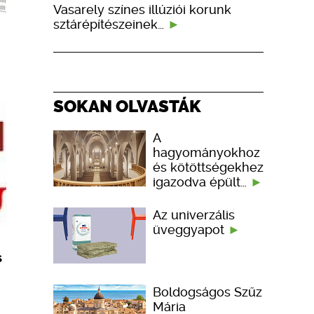
Vasarely színes illúziói korunk
sztárépítészeinek…
SOKAN OLVASTÁK
A
hagyományokhoz
és kötöttségekhez
igazodva épült…
Az univerzális
üveggyapot
s
Boldogságos Szűz
Mária