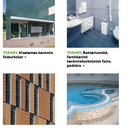
TERMÉK
Kiselemes kerámia
TERMÉK
Baktériumölő,
falburkolat
fertőtlenítő
kerámiaburkolatok falra,
padlóra