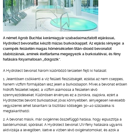
A német Agrob Buchtal kerámiagyár szabadalmaztatott eljárással,
Hydrotect bevonattal készíti mázas burkolólapjait. Az eljárás lényege: a
csempék felületén magas hőmérsékleten titán-dioxid bevonatot
stabilizálnak, aminek élettartama megegyezik a burkolatéval, és fény
hatására folyamatosan „dolgozik”.
A Hydrotect bevonat három különböző területen fejti ki hatását:
1. Jelentősen csökkenti a víz felületi feszültségét, ezáltal az nem cseppes,
hanem vízfilm formájában lesz jelen a burkolólapon. Mivel a bevonat erősen
hidrofil felületet képez, a vízfilm alámossa a felületen lévő
szennyeződéseket. Különösen érvényes ez a zsírokra, olajokra, ezért a
Hydrotecttel bevont burkolatokat jóval könnyebben, lényegesen kevesebb
vegyszerrel lehet takarítani (a tisztítási költségek 30–40 százaléka is
megtakarítható).
2. A bevonat másik, már oxigénnel összefüggő hatása, hogy elpusztítja a
baktériumokat, spórákat. A Hydrotect bevonat UV-fény hatására ugyanis
aktivizálja a levegőben, illetve a vízben lévő oxigénatomokat, és azok a