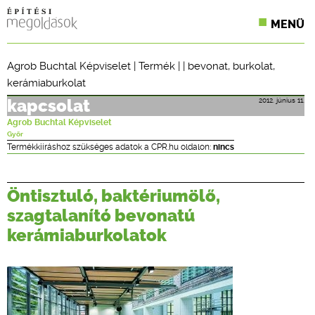
MENÜ
KONFERENCIÁK
Agrob Buchtal Képviselet
|
Termék
| |
bevonat
,
burkolat
,
kerámiaburkolat
SZAKLAPOK
2012. június 11.
kapcsolat
CPR TERMÉKKIÍRÁS
Agrob Buchtal Képviselet
Győr
ÉPÍTÉSI JOG
Termékkiíráshoz szükséges adatok a CPR.hu oldalon:
nincs
ONLINE KÉPZÉSEK
Öntisztuló, baktériumölő,
TERVEZÉSI SEGÉDLETEK
szagtalanító bevonatú
kerámiaburkolatok