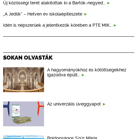
Új közösségi teret alakítottak ki a Bartók-negyed…
„A Jedlik” – Hetven év iskolaépítészete
Idén is népszerűek a jelentkezők körében a PTE MIK…
SOKAN OLVASTÁK
A hagyományokhoz és kötöttségekhez
igazodva épült…
Az univerzális üveggyapot
Boldogságos Szűz Mária