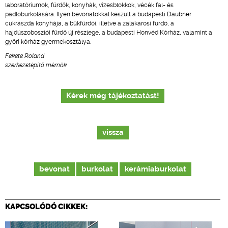
laboratóriumok, fürdők, konyhák, vizesblokkok, vécék fal- és
padlóburkolására. Ilyen bevonatokkal készült a budapesti Daubner
cukrászda konyhája, a bükfürdői, illetve a zalakarosi fürdő, a
hajdúszoboszlói fürdő új részlege, a budapesti Honvéd Kórház, valamint a
győri kórház gyermekosztálya.
Fekete Roland
szerkezetépítő mérnök
Kérek még tájékoztatást!
vissza
bevonat
burkolat
kerámiaburkolat
KAPCSOLÓDÓ CIKKEK: