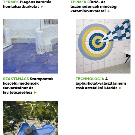
TERMÉK
Elegáns kerámia
TERMÉK
Fürdő- és
homlokzatburkolat
úszómedencék minőségi
kerámiaburkolatai
SZAKTANÁCS
Szempontok
TECHNOLÓGIA
A
közcélú medencék
lapburkolat-választás nem
tervezéséhez és
csak esztétikai kérdés
kivitelezéséhez