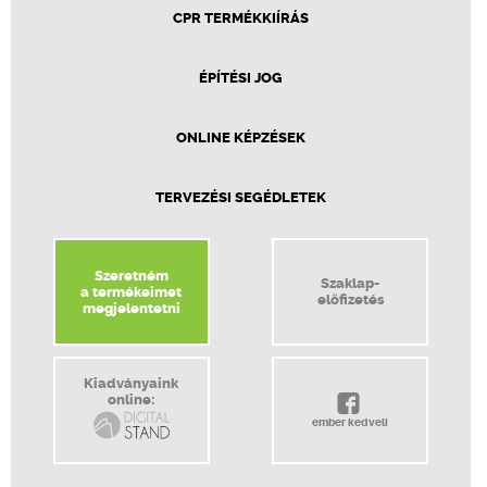
CPR TERMÉKKIÍRÁS
ÉPÍTÉSI JOG
ONLINE KÉPZÉSEK
TERVEZÉSI SEGÉDLETEK
Szeretném
Szaklap-
a termékeimet
előfizetés
megjelentetni
Kiadványaink
online:
ember kedveli