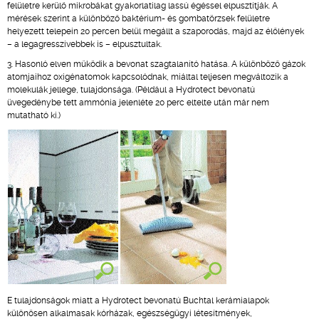
felületre kerülő mikrobákat gyakorlatilag lassú égéssel elpusztítják. A
mérések szerint a különböző baktérium- és gombatörzsek felületre
helyezett telepein 20 percen belül megállt a szaporodás, majd az élőlények
– a legagresszívebbek is – elpusztultak.
3. Hasonló elven működik a bevonat szagtalanító hatása. A különböző gázok
atomjaihoz oxigénatomok kapcsolódnak, miáltal teljesen megváltozik a
molekulák jellege, tulajdonsága. (Például a Hydrotect bevonatú
üvegedénybe tett ammónia jelenléte 20 perc eltelte után már nem
mutatható ki.)
E tulajdonságok miatt a Hydrotect bevonatú Buchtal kerámialapok
különösen alkalmasak kórházak, egészségügyi létesítmények,