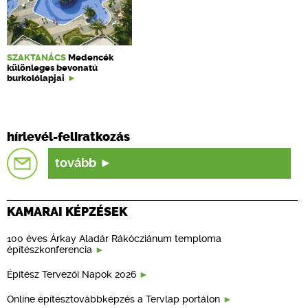
SZAKTANÁCS
Medencék
különleges bevonatú
burkolólapjai
hírlevél-feliratkozás
tovább
KAMARAI KÉPZÉSEK
100 éves Árkay Aladár Rákócziánum temploma
építészkonferencia
Építész Tervezői Napok 2026
Online építésztovábbképzés a Tervlap portálon