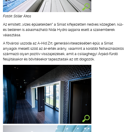
Fotók: Stiller Ákos
Az említett „vizes épületekben” a Siniat kifejezetten nedves közegben, kül-
és beltéren is alkalmazható Nida Hydro lapjaira esett a szakemberek
választása.
A fővárosi uszoda az A-Híd Zrt. generálkivitelezésében épül: a Siniat
anyagok mellett szólt az ár-érték arány, valamint a korábbi felhasználóktól
származó olyan pozitív visszajelzések, amit a csillaghegyi Árpád-fürdő
felújításakor és bővítésekor tapasztaltak az ott dolgozók.