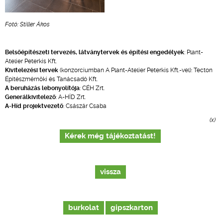
Fotó: Stiller Ákos
Belsőépítészeti tervezés, látványtervek és építési engedélyek
: Plant-
Atelier Peterkis Kft.
Kivitelezési tervek
(konzorciumban A Plant-Atelier Peterkis Kft.-vel): Tecton
Építészmérnöki és Tanácsadó Kft.
A beruházás lebonyolítója
: CÉH Zrt.
Generálkivitelező
: A-HÍD Zrt.
A-Híd projektvezető
: Császár Csaba
(x)
Kérek még tájékoztatást!
vissza
burkolat
gipszkarton