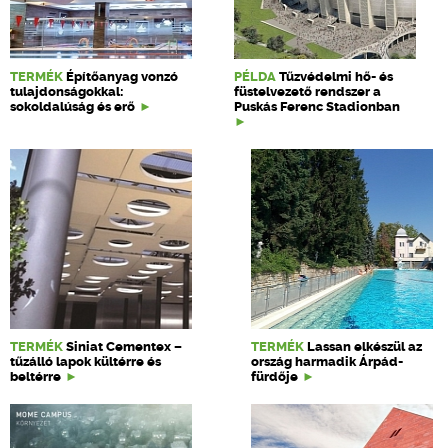
TERMÉK
Építőanyag vonzó
PÉLDA
Tűzvédelmi hő- és
tulajdonságokkal:
füstelvezető rendszer a
sokoldalúság és erő
Puskás Ferenc Stadionban
TERMÉK
Siniat Cementex –
TERMÉK
Lassan elkészül az
tűzálló lapok kültérre és
ország harmadik Árpád-
beltérre
fürdője