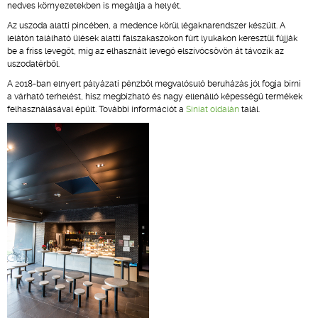
nedves környezetekben is megállja a helyét.
Az uszoda alatti pincében, a medence körül légaknarendszer készült. A
lelátón található ülések alatti falszakaszokon fúrt lyukakon keresztül fújják
be a friss levegőt, míg az elhasznált levegő elszívócsövön át távozik az
uszodatérből.
A 2018-ban elnyert pályázati pénzből megvalósuló beruházás jól fogja bírni
a várható terhelést, hisz megbízható és nagy ellenálló képességű termékek
felhasználásával épült. További információt a
Siniat oldalán
talál.