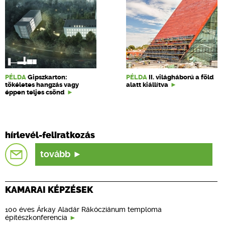
PÉLDA
Gipszkarton:
PÉLDA
II. világháború a föld
tökéletes hangzás vagy
alatt kiállítva
éppen teljes csönd
hírlevél-feliratkozás
tovább
KAMARAI KÉPZÉSEK
100 éves Árkay Aladár Rákócziánum temploma
építészkonferencia