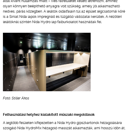
által kívánt hullámzás miatt – íves falfelületet kellett létrehozni, amihez
olyan könnyen beépíthető anyagra volt szükség, amely jól alkalmazható
nedves, párás közegben. A lelátók oldalfalain túl az épület légcsatornái köré
is a Siniat Nida lapok impregnált és tűzgátló változatai kerültek. A nézőtéri
lelátóknál szintén Nida Hydro lap falburkolatot használtak fel.
Fotó: Stiller Ákos
Felhasználási helyhez kialakított műszaki megoldások
A legtöbb felületen kifejezetten a Nida Hydro gipszkartonok hézagolására
szolgáló Nida HydroMix hézagoló masszát alkalmazták, ami hosszú időn át,