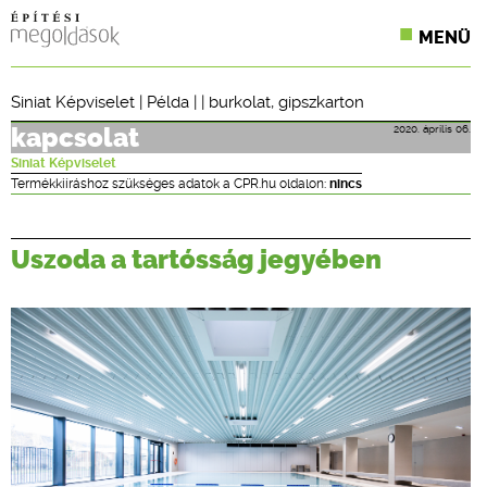
MENÜ
KONFERENCIÁK
Siniat Képviselet
|
Példa
| |
burkolat
,
gipszkarton
SZAKLAPOK
2020. április 06.
kapcsolat
Siniat Képviselet
CPR TERMÉKKIÍRÁS
Termékkiíráshoz szükséges adatok a CPR.hu oldalon:
nincs
ÉPÍTÉSI JOG
Uszoda a tartósság jegyében
ONLINE KÉPZÉSEK
TERVEZÉSI SEGÉDLETEK