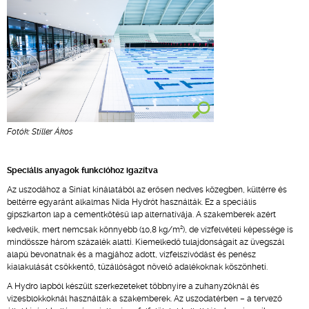
Fotók: Stiller Ákos
Speciális anyagok funkcióhoz igazítva
Az uszodához a Siniat kínálatából az erősen nedves közegben, kültérre és
beltérre egyaránt alkalmas Nida Hydrót használták. Ez a speciális
gipszkarton lap a cementkötésű lap alternatívája. A szakemberek azért
2
kedvelik, mert nemcsak könnyebb (10,8 kg/m
), de vízfelvételi képessége is
mindössze három százalék alatti. Kiemelkedő tulajdonságait az üvegszál
alapú bevonatnak és a magjához adott, vízfelszívódást és penész
kialakulását csökkentő, tűzállóságot növelő adalékoknak köszönheti.
A Hydro lapból készült szerkezeteket többnyire a zuhanyzóknál és
vizesblokkoknál használták a szakemberek. Az uszodatérben – a tervező