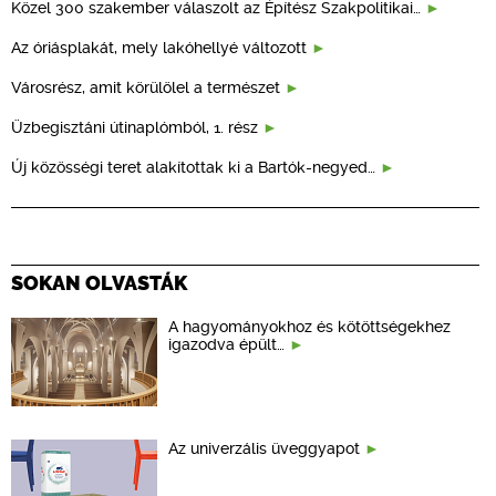
Közel 300 szakember válaszolt az Építész Szakpolitikai…
Az óriásplakát, mely lakóhellyé változott
Városrész, amit körülölel a természet
Üzbegisztáni útinaplómból, 1. rész
Új közösségi teret alakítottak ki a Bartók-negyed…
SOKAN OLVASTÁK
A hagyományokhoz és kötöttségekhez
igazodva épült…
Az univerzális üveggyapot