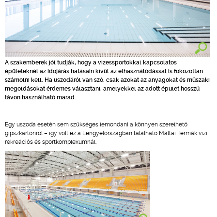
A szakemberek jól tudják, hogy a vizessportokkal kapcsolatos
épületeknél az időjárás hatásain kívül az elhasználódással is fokozottan
számolni kell. Ha uszodáról van szó, csak azokat az anyagokat és műszaki
megoldásokat érdemes választani, amelyekkel az adott épület hosszú
távon használható marad.
Egy uszoda esetén sem szükséges lemondani a könnyen szerelhető
gipszkartonról – így volt ez a Lengyelországban található Máltai Termák vízi
rekreációs és sportkomplexumnál,