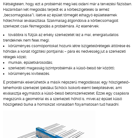
Kétségtelen, hogy ezt a problémát meg kell oldani már a tervezési fázisban.
Hazánkban két megoldás terjedt el: a körbeszigetelés (a lemez
„becsomagolása”), illetve az épület tömegét elhagyó épületelemek
hőtechnikai leválasztása. Szakmailag átgondolva a körbecsomagolt
szerkezet csak félmegoldás a problémára. Az ellenérvek:
továbbra is fűtjük az erkély szerkezetét (ez a mai, energiatudatos
trendeknek nem felel meg);
körülményes csomópontokat hozunk létre (szigetelőrétegek áttörése és
hőhidak a korlát rögzítési pontjainál – pára és nedvesség jut a szerkezeti
rétegek közé);
munkák, épületkárosodás;
szerkezeti magasság (szintproblémák a külső-belső tér között);
körülményes kivitelezés.
E problémák elkerülhetők a másik népszerű megoldással: egy hőszigetelő-
teherhordó szerkezet (például Schöck Isokorb elem) beépítésével, ami
elválasztja egymástól a külső-belső betonszerkezetet. Ezzel egy csapásra
megszűnik a geometriai és a szerkezeti hőhíd is, mivel az épület külső
hőszigetelő burka a homlokzat vonalában folyamatosan tud haladni.