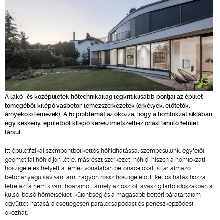
A lakó- és középületek hőtechnikailag legkritikusabb pontjai az épület
tömegéből kilépő vasbeton lemezszerkezetek (erkélyek, előtetők,
árnyékoló lemezek). A fő problémát az okozza, hogy a homlokzat síkjában
egy keskeny, épületből kilépő keresztmetszethez óriási lehűlő felület
társul.
Itt épületfizikai szempontból kettős hőhídhatással szembesülünk: egyfelől
geometriai hőhíd jön létre, másrészt szerkezeti hőhíd, hiszen a homlokzati
hőszigetelés helyett a lemez vonalában betonacélokat is tartalmazó
betonanyagú sáv van, ami nagyon rossz hőszigetelő. E kettős hatás hozza
létre azt a nem kívánt hőáramot, amely az ősztől tavaszig tartó időszakban a
külső-belső hőmérséklet-különbség és a magasabb beltéri páratartalom
együttes hatására esetlegesen páralecsapódást és penészképződést
okozhat.