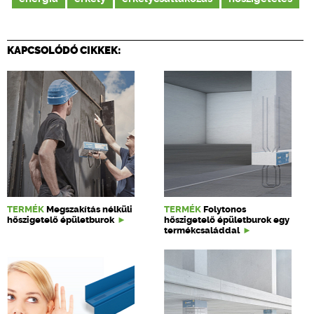
KAPCSOLÓDÓ CIKKEK:
TERMÉK
Megszakítás nélküli
TERMÉK
Folytonos
hőszigetelő épületburok
hőszigetelő épületburok egy
termékcsaláddal