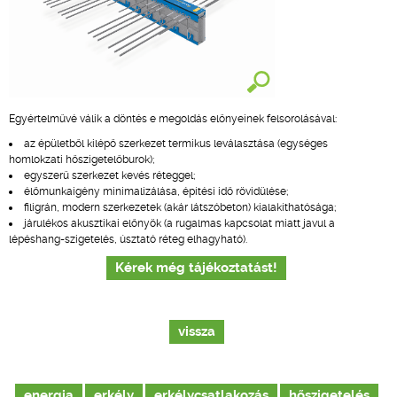
Egyértelművé válik a döntés e megoldás előnyeinek felsorolásával:
az épületből kilépő szerkezet termikus leválasztása (egységes
homlokzati hőszigetelőburok);
egyszerű szerkezet kevés réteggel;
élőmunkaigény minimalizálása, építési idő rövidülése;
filigrán, modern szerkezetek (akár látszóbeton) kialakíthatósága;
járulékos akusztikai előnyök (a rugalmas kapcsolat miatt javul a
lépéshang-szigetelés, úsztató réteg elhagyható).
Kérek még tájékoztatást!
vissza
energia
erkély
erkélycsatlakozás
hőszigetelés