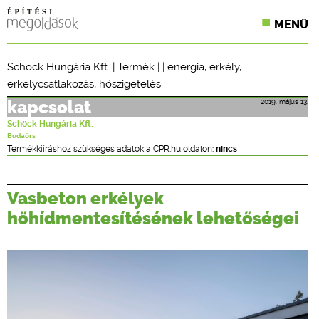
MENÜ
KONFERENCIÁK
Schöck Hungária Kft.
|
Termék
| |
energia
,
erkély
,
erkélycsatlakozás
,
hőszigetelés
SZAKLAPOK
2019. május 13.
kapcsolat
CPR TERMÉKKIÍRÁS
Schöck Hungária Kft.
Budaörs
ÉPÍTÉSI JOG
Termékkiíráshoz szükséges adatok a CPR.hu oldalon:
nincs
ONLINE KÉPZÉSEK
Vasbeton erkélyek
TERVEZÉSI SEGÉDLETEK
hőhídmentesítésének lehetőségei