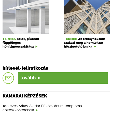
TERMÉK
Falak, pillérek
TERMÉK
Az erkélynél sem
függőleges
szakad meg a homlokzat
hőhídmegszakítása
hőszigetelő burka
hírlevél-feliratkozás
tovább
KAMARAI KÉPZÉSEK
100 éves Árkay Aladár Rákócziánum temploma
építészkonferencia