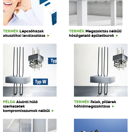
TERMÉK
Lépcsőházak
TERMÉK
Megszakítás nélküli
akusztikai leválasztása
hőszigetelő épületburok
PÉLDA
Alulról hűlő
TERMÉK
Falak, pillérek
szerkezetek
hőhídmegszakítása
kompromisszumok nélkül