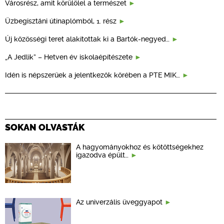
Városrész, amit körülölel a természet
Üzbegisztáni útinaplómból, 1. rész
Új közösségi teret alakítottak ki a Bartók-negyed…
„A Jedlik” – Hetven év iskolaépítészete
Idén is népszerűek a jelentkezők körében a PTE MIK…
SOKAN OLVASTÁK
A hagyományokhoz és kötöttségekhez
igazodva épült…
Az univerzális üveggyapot