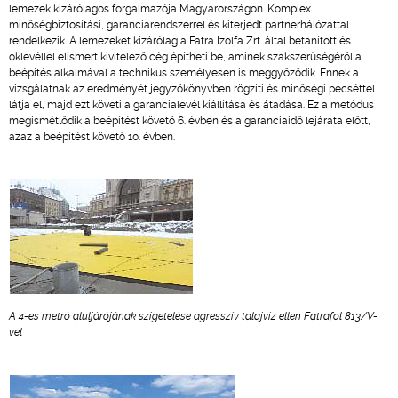
lemezek kizárólagos forgalmazója Magyarországon. Komplex
minőségbiztosítási, garanciarendszerrel és kiterjedt partnerhálózattal
rendelkezik. A lemezeket kizárólag a Fatra Izolfa Zrt. által betanított és
oklevéllel elismert kivitelező cég építheti be, aminek szakszerűségéről a
beépítés alkalmával a technikus személyesen is meggyőződik. Ennek a
vizsgálatnak az eredményét jegyzőkönyvben rögzíti és minőségi pecséttel
látja el, majd ezt követi a garancialevél kiállítása és átadása. Ez a metódus
megismétlődik a beépítést követő 6. évben és a garanciaidő lejárata előtt,
azaz a beépítést követő 10. évben.
A 4-es metró aluljárójának szigetelése agresszív talajvíz ellen Fatrafol 813/V-
vel