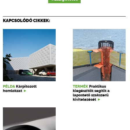
KAPCSOLÓDÓ CIKKEK:
PÉLDA
Kárpitozott
TERMÉK
Praktikus
homlokzat
kiegészítők segítik a
lapostető szakszerű
kivitelezését