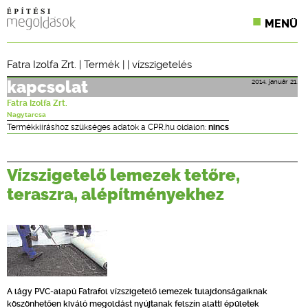
MENÜ
KONFERENCIÁK
Fatra Izolfa Zrt.
|
Termék
| |
vízszigetelés
SZAKLAPOK
2014. január 21.
kapcsolat
Fatra Izolfa Zrt.
CPR TERMÉKKIÍRÁS
Nagytarcsa
Termékkiíráshoz szükséges adatok a CPR.hu oldalon:
nincs
ÉPÍTÉSI JOG
Vízszigetelő lemezek tetőre,
ONLINE KÉPZÉSEK
teraszra, alépítményekhez
TERVEZÉSI SEGÉDLETEK
A lágy PVC-alapú Fatrafol vízszigetelő lemezek tulajdonságaiknak
köszönhetően kiváló megoldást nyújtanak felszín alatti épületek