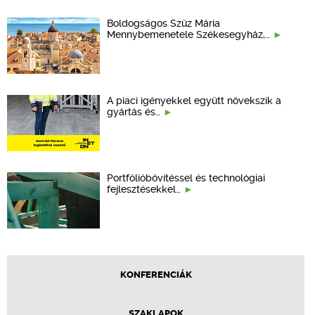
Boldogságos Szűz Mária
Mennybemenetele Székesegyház,…
A piaci igényekkel együtt növekszik a
gyártás és…
Portfólióbővítéssel és technológiai
fejlesztésekkel…
KONFERENCIÁK
SZAKLAPOK