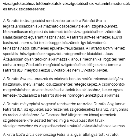
vízszigeteléséhez, tetőburkolatok vízszigeteléséhez, valamint medencék
és tavak szigeteléséhez.
A Fatrafol tetőszigetelési rendszerbe tartozik a Fatrafol 810, a
legáltalánosabban alkalmazható csapadékvíz elleni szigetelőlemez.
Mechanikusan rögzített és leterhelt tetők vízszigeteléséhez, zöldtetők
kialakításához egyaránt használható. A Fatrafol 807-es lemezek alulról
kasírozott, nem szőtt textilréteggel készülnek, így közvetlenül
felhasználhatók bitumenes épületek felújítására. A Fatrafol 807/V lemez
speciális, hőszigetelésre ragasztott rétegrendhez kialakított típus.
Általánosan olyan tetőkön alkalmazzák, ahol a mechanikai rögzítés nem
oldható meg. Zöldtetők megfelelő szigeteléséhez kifejlesztett lemez a
Fatrafol 818, melyből készül UV-stabil és nem UV-stabil kivitel.
A Fatrafol 814-est teraszok és erkélyek bontás nélküli rekonstrukciójára
használják, mely járható, csúszásmentes réteget képez. A csomópontok
megerősítéshez, átvezetések és dilatációk kialakításához, illetve egyes
lemezek toldásához a Fatrafol 804-es homogén lemeztípus alkalmas.
A Fatrafol mélyépítési szigetelő rendszerbe tartozik a Fatrafol 803, illetve
Fatrafol 813, az épületek alsó részeinek szigeteléséhez talajvíz, víznyomás
és radon kizárásához. Az Ekoplast 806 kifejezetten kőolaj termékek
szigetelésére kifejlesztett lemez, míg a Aquaplast 805 tavak
vízszigeteléséhez és vízgazdálkodási struktúrák kialakításához alkalmas.
A Fatra Izolfa Zrt. a csehországi Fatra, a .s. gyár által gyártott Fatrafol