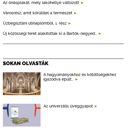
Az óriásplakát, mely lakóhellyé változott
Városrész, amit körülölel a természet
Üzbegisztáni útinaplómból, 1. rész
Új közösségi teret alakítottak ki a Bartók-negyed…
SOKAN OLVASTÁK
A hagyományokhoz és kötöttségekhez
igazodva épült…
Az univerzális üveggyapot