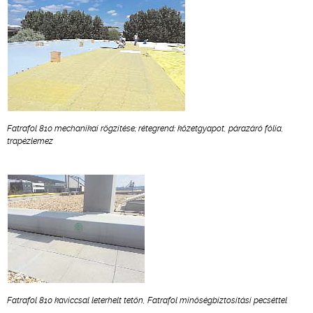
Fatrafol 810 mechanikai rögzítése; rétegrend: kőzetgyapot, párazáró fólia,
trapézlemez
Fatrafol 810 kaviccsal leterhelt tetőn, Fatrafol minőségbiztosítási pecséttel