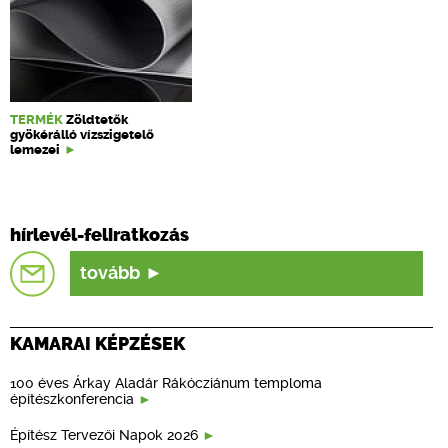
TERMÉK
Zöldtetők
gyökérálló vízszigetelő
lemezei
hírlevél-feliratkozás
tovább
KAMARAI KÉPZÉSEK
100 éves Árkay Aladár Rákócziánum temploma
építészkonferencia
Építész Tervezői Napok 2026