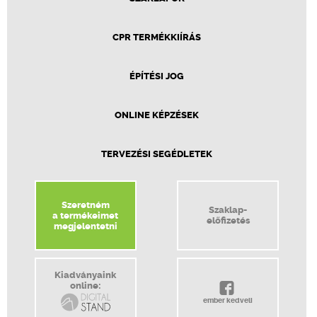
CPR TERMÉKKIÍRÁS
ÉPÍTÉSI JOG
ONLINE KÉPZÉSEK
TERVEZÉSI SEGÉDLETEK
Szeretném
Szaklap-
a termékeimet
előfizetés
megjelentetni
Kiadványaink
online:
ember kedveli