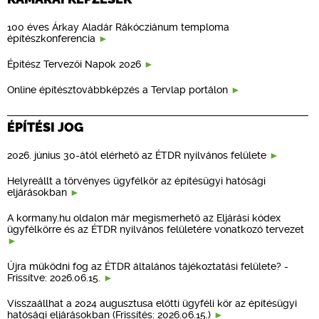
100 éves Árkay Aladár Rákócziánum temploma
építészkonferencia
Építész Tervezői Napok 2026
Online építésztovábbképzés a Tervlap portálon
ÉPÍTÉSI JOG
2026. június 30-ától elérhető az ÉTDR nyilvános felülete
Helyreállt a törvényes ügyfélkör az építésügyi hatósági
eljárásokban
A kormany.hu oldalon már megismerhető az Eljárási kódex
ügyfélkörre és az ÉTDR nyilvános felületére vonatkozó tervezet
Újra működni fog az ÉTDR általános tájékoztatási felülete? -
Frissítve: 2026.06.15.
Visszaállhat a 2024 augusztusa előtti ügyféli kör az építésügyi
hatósági eljárásokban (Frissítés: 2026.06.15.)