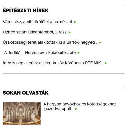
ÉPÍTÉSZETI HÍREK
Városrész, amit körülölel a természet
Üzbegisztáni útinaplómból, 1. rész
Új közösségi teret alakítottak ki a Bartók-negyed…
„A Jedlik” – Hetven év iskolaépítészete
Idén is népszerűek a jelentkezők körében a PTE MIK…
SOKAN OLVASTÁK
A hagyományokhoz és kötöttségekhez
igazodva épült…