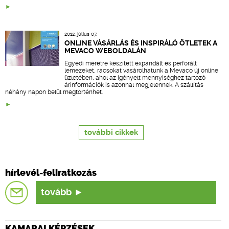
2012. július 07.
ONLINE VÁSÁRLÁS ÉS INSPIRÁLÓ ÖTLETEK A
MEVACO WEBOLDALÁN
Egyedi méretre készített expandált és perforált
lemezeket, rácsokat vásárolhatunk a Mevaco új online
üzletében, ahol az igényelt mennyiséghez tartozó
árinformációk is azonnal megjelennek. A szállítás
néhány napon belül megtörténhet.
további cikkek
hírlevél-feliratkozás
tovább
KAMARAI KÉPZÉSEK