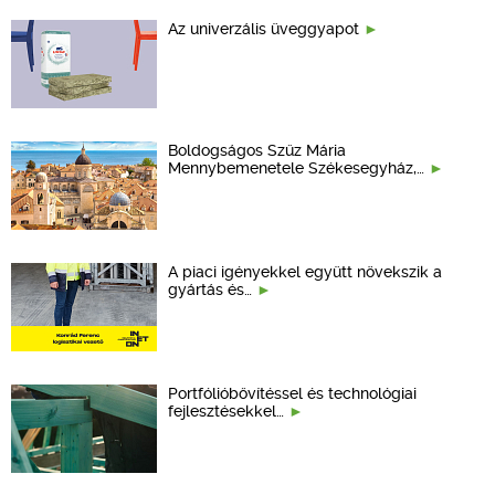
Az univerzális üveggyapot
Boldogságos Szűz Mária
Mennybemenetele Székesegyház,…
A piaci igényekkel együtt növekszik a
gyártás és…
Portfólióbővítéssel és technológiai
fejlesztésekkel…