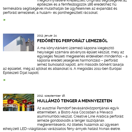
megkönnyítésére kifejlesztett Originals segítségével az
építészek és a fémfeldolgozók 186 eredetihez hű
termékábra segítségével mutathatják be ügyfeleiknek az expandált és
perforált lemezeket, a hullám- és ponthegesztett rácsokat.
2013. január 24.
FEDŐRÉTEG PERFORÁLT LEMEZBŐL
A ma könyvtárként üzemelő kápolna kiegészítő
helyiségei számára látványos épület készült, mely az
egységes felületi megjelenés érdekében mindenhol – a
kápolna eredeti jellegével harmonizáló – perforált
lemez burkolatot kapott, ami második bőrként takarja
az épületet, még az ajtókat és ablakokat is. A megoldás 2011-ben Európai
Építészeti Díjat kapott.
2012. szeptember 18.
HULLÁMZÓ TENGER A MENNYEZETEN
Az ausztriai Parndorf bevásárlóközpontjának egyik
éttermében, a Bistro Asia Cocosban a Mevaco
alumíniumból készült, Creative Line Arabica perforált
lemeze gondoskodik a tenger illúziójának
megteremtéséről. Az ötletes hullámok az ügyesen
elhelyzett LED-világítással varázslatos fény-árnyék hatást hívnak életre.