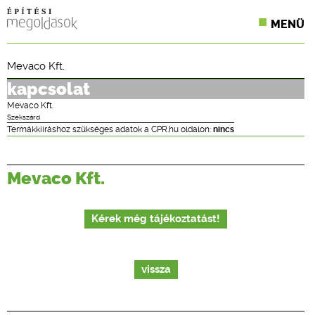
MENÜ
KONFERENCIÁK
Mevaco Kft.
SZAKLAPOK
kapcsolat
Mevaco Kft.
CPR TERMÉKKIÍRÁS
Szekszárd
Termákkiíráshoz szükséges adatok a CPR.hu oldalon:
nincs
ÉPÍTÉSI JOG
Mevaco Kft.
ONLINE KÉPZÉSEK
TERVEZÉSI SEGÉDLETEK
Kérek még tájékoztatást!
vissza