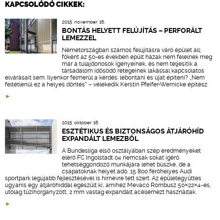
KAPCSOLÓDÓ CIKKEK:
2015. november 16.
BONTÁS HELYETT FELÚJÍTÁS – PERFORÁLT
LEMEZZEL
Németországban számos felújításra váró épület áll;
főként az 50-es években épült házak nem felelnek meg
már a tulajdonosok igényeinek, és nem teljesítik a
társadalom idősödő rétegeinek lakással kapcsolatos
elvárásait sem. Ilyenkor felmerül a kérdés: lebontani és újat építeni? „Nem
feltétlenül ez a helyes döntés” – vélekedik Kerstin Pfeifer-Wernicke építész.
2015. október 16.
ESZTÉTIKUS ÉS BIZTONSÁGOS ÁTJÁRÓHÍD
EXPANDÁLT LEMEZBŐL
A Bundesliga első osztályában szép eredményeket
elérő FC Ingolstadt 04 nemcsak sokat ígérő
tehetséggondozó munkájára lehet büszke, de a
csapatoknak helyet adó, 15 800 férőhelyes Audi
sportpark legújabb fejlesztésével is hírnévre tett szert. Az épületegyüttes
ugyanis egy átjáróhíddal egészült ki, amihez Mevaco Rombusz 50×22×4-es,
utólag tűzihorganyzott, 2 mm vastag expandált acéllemezt használtak.