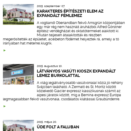
2015. szeptember 07.
KARAKTERES ÉPÍTÉSZETI ELEM AZ
EXPANDÁLT FÉMLEMEZ
A vogtlandi Oberlandban fekvő Arnsgrün központjában
egy már rég nem használt áruházból Alfred Görstner
építész vendégházat és oktatótermeket alakított ki.
Miután teljesen átalakították és részben
megerősítették az épületet, acélbeton födémet helyeztek rá, amely a tó
irányában hat méterrel kiugrik.
2015. augusztus 10.
LÁTVÁNYOS VASÚTI KIOSZK EXPANDÁLT
LEMEZ BURKOLATTAL
A világ leglátványosabb vasútvonalai közül jó néhány
Svájcban található. A Zermatt és St. Moritz között
közlekedő Glacier expressz klasszikusnak számít az
alpesi járatok között, míg a Bernina expressz Európa
legmagasabban fekvő vasútvonala, csodálatos kilátással Graubündenre.
2015. május 20.
ÜDE FOLT A FALUBAN