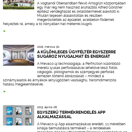
A vogtlandi Oberlandban fekvő Arnsgrün központjában
egy már rég nem használt áruházból Alfred Görstner
építész vendégházat és oktatótermeket alakított ki.
Miután teljesen átalakították és részben
megerősítették az épületet, acélbeton födémet
helyeztek rá, amely a tó irányában hat méterrel kiugrik.
2015. március 30.
A KÜLÖNLEGES ÜGYFÉLTÉR EGYSZERRE
SUGÁROZ NYUGALMAT ÉS ENERGIÁT
A Mevaco új technológiája, a PerfAction különböző
méretű lyukak perforálásával lehetővé teszi fotók,
céglogók, piktogramok és számjegyek perforált
lemezen történő ábrázolását – mindezt a
színárnyalatok és árnyékok lenyűgözően valósághű, háromdimenziós
hatású megjelenítésével.
2013. április 08.
EGYSZERŰ TERMÉKRENDELÉS APP
ALKALMAZÁSSAL
A Mevaco új App alkalmazásával eredeti, 1:1 méretben
kínálja bemutatásra termékeit – a rendelések