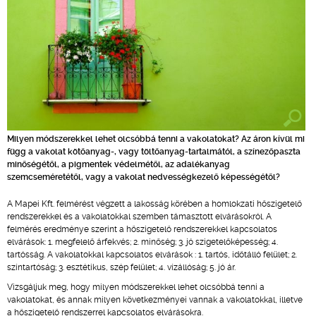
Milyen módszerekkel lehet olcsóbbá tenni a vakolatokat? Az áron kívül mi
függ a vakolat kötőanyag-, vagy töltőanyag-tartalmától, a színezőpaszta
minőségétől, a pigmentek védelmétől, az adalékanyag
szemcseméretétől, vagy a vakolat nedvességkezelő képességétől?
A Mapei Kft. felmérést végzett a lakosság körében a homlokzati hőszigetelő
rendszerekkel és a vakolatokkal szemben támasztott elvárásokról. A
felmérés eredménye szerint a hőszigetelő rendszerekkel kapcsolatos
elvárások: 1. megfelelő árfekvés; 2. minőség; 3. jó szigetelőképesség; 4.
tartósság. A vakolatokkal kapcsolatos elvárások : 1. tartós, időtálló felület; 2.
színtartóság; 3. esztétikus, szép felület; 4. vízállóság; 5. jó ár.
Vizsgáljuk meg, hogy milyen módszerekkel lehet olcsóbbá tenni a
vakolatokat, és annak milyen következményei vannak a vakolatokkal, illetve
a hőszigetelő rendszerrel kapcsolatos elvárásokra.