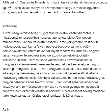
A Mapei Kft. Quarzolite Tonachino műgyantás vakolatának kiadóssága: 2-2,2
2
kg/m
– ezzel az alacsonyabb szemcsetöltöttségű termékkel egyöntetű,
sima, kavicsokban nem eltúlzott, esztétikus felület készíthető.
Vízállóság
A vízállóság kérdése főleg műgyantás vakolatok esetében fontos. A
hőszigetelő rendszerekhez használható vakolatok kétféleképpen
működhetnek: vannak vakolatrendszerek, amelyek gyorsan vesznek fel
nedvességet, azonban a felvett nedvességet gyorsan le is adják
(szilikátvakolatok), valamint vannak olyan rendszerek, amelyek nagyon
lassan vesznek fel nedvességet, de azt gyorsan elpárologtatják
(szilikonvakolatok). Nem működő vakolatoknak nevezzük azokat a –
műgyantás – termékeket, amelyek felvesznek nedvességet, de nagyon
lassan párologtatják el azt. Ezek a műgyantás vakolatok szintén olcsóbb
árkategóriájú termékek, de az olcsó műgyanták kevésbé állnak ellen a
nedvességterhelésnek is. Ezekbe a vakolatokba hamar bejut nedvesség, de
nagyon nehezen képes távozni onnan. Ilyenkor felléphet az algásodás
veszélye, ami természetesen nemcsak a vakolat gyenge minőségéből,
hanem a homlokzat fekvéséből is adódhat. A nedvességet sokáig magában
tartó külső vakolat a hőszigetelési rendszert is károsíthatja.
Az ár