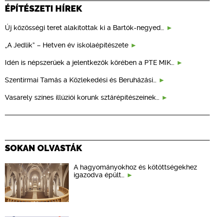
ÉPÍTÉSZETI HÍREK
Új közösségi teret alakítottak ki a Bartók-negyed…
„A Jedlik” – Hetven év iskolaépítészete
Idén is népszerűek a jelentkezők körében a PTE MIK…
Szentirmai Tamás a Közlekedési és Beruházási…
Vasarely színes illúziói korunk sztárépítészeinek…
SOKAN OLVASTÁK
A hagyományokhoz és kötöttségekhez
igazodva épült…