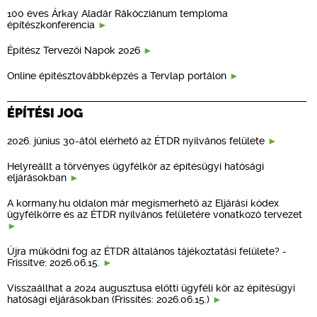
100 éves Árkay Aladár Rákócziánum temploma
építészkonferencia
Építész Tervezői Napok 2026
Online építésztovábbképzés a Tervlap portálon
ÉPÍTÉSI JOG
2026. június 30-ától elérhető az ÉTDR nyilvános felülete
Helyreállt a törvényes ügyfélkör az építésügyi hatósági
eljárásokban
A kormany.hu oldalon már megismerhető az Eljárási kódex
ügyfélkörre és az ÉTDR nyilvános felületére vonatkozó tervezet
Újra működni fog az ÉTDR általános tájékoztatási felülete? -
Frissítve: 2026.06.15.
Visszaállhat a 2024 augusztusa előtti ügyféli kör az építésügyi
hatósági eljárásokban (Frissítés: 2026.06.15.)