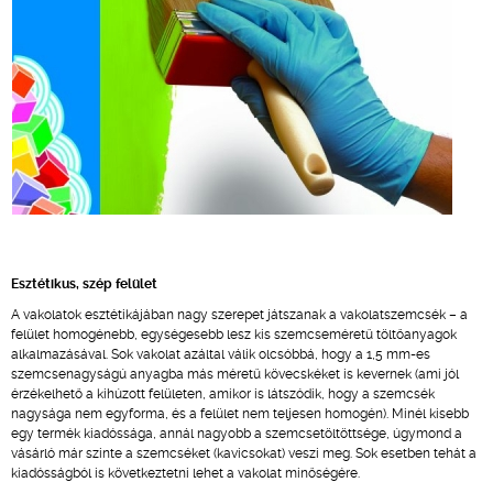
Esztétikus, szép felület
A vakolatok esztétikájában nagy szerepet játszanak a vakolatszemcsék – a
felület homogénebb, egységesebb lesz kis szemcseméretű töltőanyagok
alkalmazásával. Sok vakolat azáltal válik olcsóbbá, hogy a 1,5 mm-es
szemcsenagyságú anyagba más méretű kövecskéket is kevernek (ami jól
érzékelhető a kihúzott felületen, amikor is látszódik, hogy a szemcsék
nagysága nem egyforma, és a felület nem teljesen homogén). Minél kisebb
egy termék kiadóssága, annál nagyobb a szemcsetöltöttsége, úgymond a
vásárló már szinte a szemcséket (kavicsokat) veszi meg. Sok esetben tehát a
kiadósságból is következtetni lehet a vakolat minőségére.