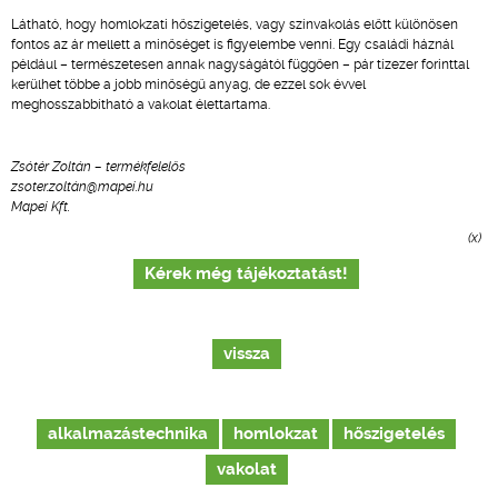
Látható, hogy homlokzati hőszigetelés, vagy színvakolás előtt különösen
fontos az ár mellett a minőséget is figyelembe venni. Egy családi háznál
például – természetesen annak nagyságától függően – pár tízezer forinttal
kerülhet többe a jobb minőségű anyag, de ezzel sok évvel
meghosszabbítható a vakolat élettartama.
Zsótér Zoltán – termékfelelős
zsoter.zoltán@mapei.hu
Mapei Kft.
(x)
Kérek még tájékoztatást!
vissza
alkalmazástechnika
homlokzat
hőszigetelés
vakolat