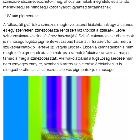
színezőrendszerrel előzhetők meg, ahol a termékek megfelelő és állandó
mennyiségű és minőségű kötőanyagot (gyantát) tartalmaznak.
• UV-álló pigmentek
A felkészült gyártók a színezés megtervezésénél kialakítanak egy általános
és egy szervetlen színezőpaszta rendszert (az utóbbit a szilikát-, illetve
szilikonvakolatok színezéséhez használják). Szilikátvakolatok esetében csak
jó minőségű lúgálló pigmenteket szabad használni. Ez azért fontos, mert a
szilikátvakolatok pH értéke 12, vagyis lúgosak. Ebben a kémhatásban a nem
megfelelő pigmentek átalakulnak, és a színek kifakulnak (a vakolat maga
támadja meg a színezőpasztát). Akrilvakolatoknál a lúgállóság kérdése már
nem lényeges ennyire, azonban a tartós szín elérése érdekében itt is
elengedhetetlen az alkalmazott szerves pigmentek jó minősége.