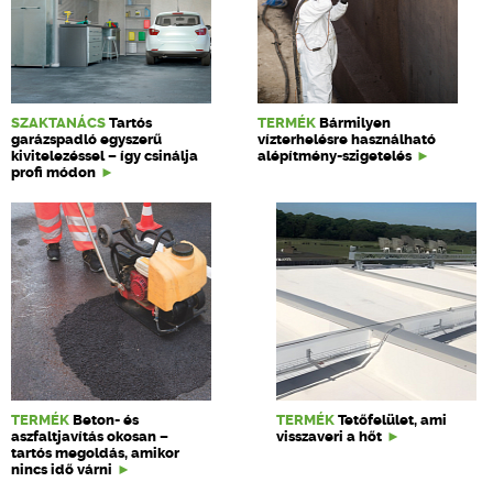
SZAKTANÁCS
Tartós
TERMÉK
Bármilyen
garázspadló egyszerű
vízterhelésre használható
kivitelezéssel – így csinálja
alépítmény-szigetelés
profi módon
TERMÉK
Beton- és
TERMÉK
Tetőfelület, ami
aszfaltjavítás okosan –
visszaveri a hőt
tartós megoldás, amikor
nincs idő várni