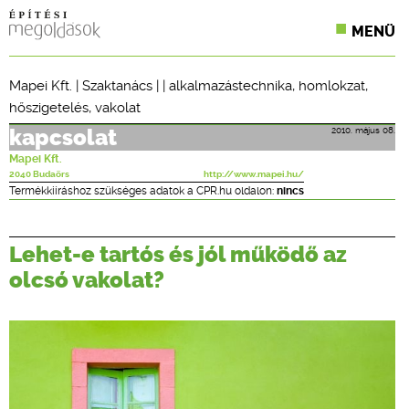
MENÜ
KONFERENCIÁK
Mapei Kft.
|
Szaktanács
| |
alkalmazástechnika
,
homlokzat
,
hőszigetelés
,
vakolat
SZAKLAPOK
2010. május 08.
kapcsolat
CPR TERMÉKKIÍRÁS
Mapei Kft.
2040 Budaörs
http://www.mapei.hu/
ÉPÍTÉSI JOG
Termékkiíráshoz szükséges adatok a CPR.hu oldalon:
nincs
ONLINE KÉPZÉSEK
Lehet-e tartós és jól működő az
TERVEZÉSI SEGÉDLETEK
olcsó vakolat?