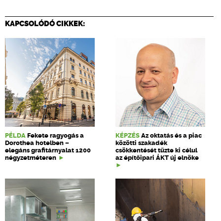
KAPCSOLÓDÓ CIKKEK:
PÉLDA
Fekete ragyogás a
KÉPZÉS
Az oktatás és a piac
Dorothea hotelben –
közötti szakadék
elegáns grafitárnyalat 1200
csökkentését tűzte ki célul
négyzetméteren
az építőipari ÁKT új elnöke