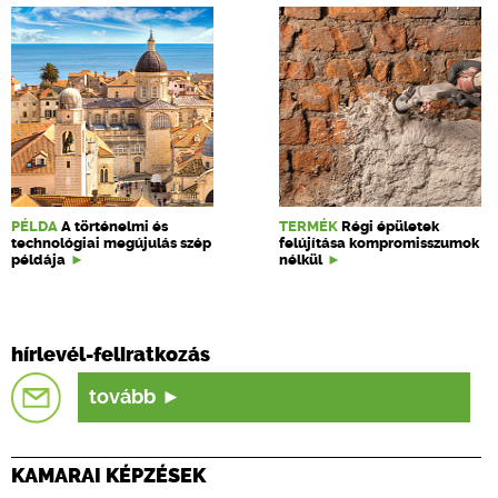
PÉLDA
A történelmi és
TERMÉK
Régi épületek
technológiai megújulás szép
felújítása kompromisszumok
példája
nélkül
hírlevél-feliratkozás
tovább
KAMARAI KÉPZÉSEK