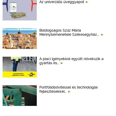
Az univerzális üveggyapot
Boldogságos Szűz Mária
Mennybemenetele Székesegyház,…
A piaci igényekkel együtt növekszik a
gyártás és…
Portfólióbővítéssel és technológiai
fejlesztésekkel…