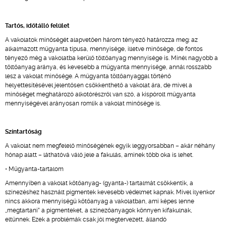
Tartós, időtálló felület
A vakolatok minőségét alapvetően három tényező határozza meg: az
alkalmazott műgyanta típusa, mennyisége, illetve minősége, de fontos
tényező még a vakolatba kerülő töltőanyag mennyisége is. Minél nagyobb a
töltőanyag aránya, és kevesebb a műgyanta mennyisége, annál rosszabb
lesz a vakolat minősége. A műgyanta töltőanyaggal történő
helyettesítésével jelentősen csökkenthető a vakolat ára, de mivel a
minőséget meghatározó alkotórészről van szó, a kispórolt műgyanta
mennyiségével arányosan romlik a vakolat minősége is.
Színtartóság
A vakolat nem megfelelő minőségének egyik leggyorsabban – akár néhány
hónap alatt – láthatóvá váló jele a fakulás, aminek több oka is lehet.
• Műgyanta-tartalom
Amennyiben a vakolat kötőanyag- (gyanta-) tartalmát csökkentik, a
színezéshez használt pigmentek kevesebb védelmet kapnak. Mivel ilyenkor
nincs akkora mennyiségű kötőanyag a vakolatban, ami képes lenne
„megtartani” a pigmenteket, a színezőanyagok könnyen kifakulnak,
eltűnnek. Ezek a problémák csak jól megtervezett, állandó