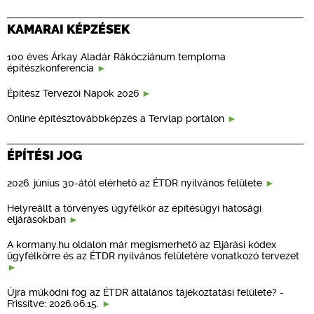
KAMARAI KÉPZÉSEK
100 éves Árkay Aladár Rákócziánum temploma
építészkonferencia
Építész Tervezői Napok 2026
Online építésztovábbképzés a Tervlap portálon
ÉPÍTÉSI JOG
2026. június 30-ától elérhető az ÉTDR nyilvános felülete
Helyreállt a törvényes ügyfélkör az építésügyi hatósági
eljárásokban
A kormany.hu oldalon már megismerhető az Eljárási kódex
ügyfélkörre és az ÉTDR nyilvános felületére vonatkozó tervezet
Újra működni fog az ÉTDR általános tájékoztatási felülete? -
Frissítve: 2026.06.15.