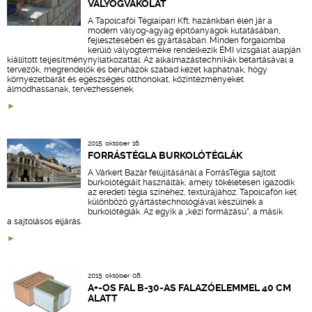
VÁLYOGVAKOLAT
A Tapolcafői Téglaipari Kft. hazánkban élen jár a
modern vályog-agyag építőanyagok kutatásában,
fejlesztésében és gyártásában. Minden forgalomba
kerülő vályogterméke rendelkezik ÉMI vizsgálat alapján
kiállított teljesítménynyilatkozattal. Az alkalmazástechnikák betartásával a
tervezők, megrendelők és beruházók szabad kezet kaphatnak, hogy
környezetbarát és egészséges otthonokat, közintézményeket
álmodhassanak, tervezhessenek.
2015. október 16.
FORRÁSTÉGLA BURKOLÓTÉGLÁK
A Várkert Bazár felújításánál a ForrásTégla sajtolt
burkolótégláit használták, amely tökéletesen igazodik
az eredeti tégla színéhez, textúrájához. Tapolcafőn két
különböző gyártástechnológiával készülnek a
burkolótéglák. Az egyik a „kézi formázású”, a másik
a sajtolásos eljárás.
2015. október 08.
A+-OS FAL B-30-AS FALAZÓELEMMEL 40 CM
ALATT