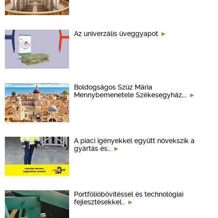
Az univerzális üveggyapot
Boldogságos Szűz Mária
Mennybemenetele Székesegyház,…
A piaci igényekkel együtt növekszik a
gyártás és…
Portfólióbővítéssel és technológiai
fejlesztésekkel…