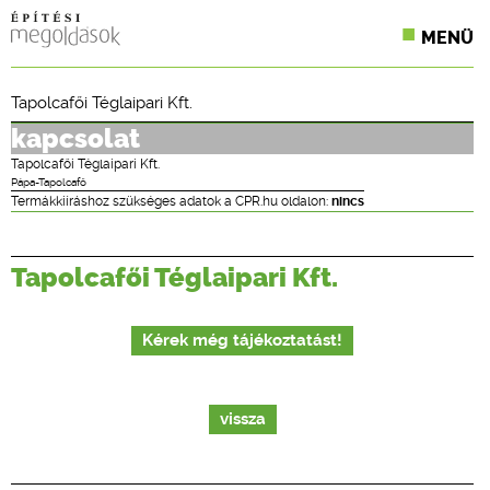
MENÜ
KONFERENCIÁK
Tapolcafői Téglaipari Kft.
SZAKLAPOK
kapcsolat
Tapolcafői Téglaipari Kft.
CPR TERMÉKKIÍRÁS
Pápa-Tapolcafő
Termákkiíráshoz szükséges adatok a CPR.hu oldalon:
nincs
ÉPÍTÉSI JOG
Tapolcafői Téglaipari Kft.
ONLINE KÉPZÉSEK
TERVEZÉSI SEGÉDLETEK
Kérek még tájékoztatást!
vissza