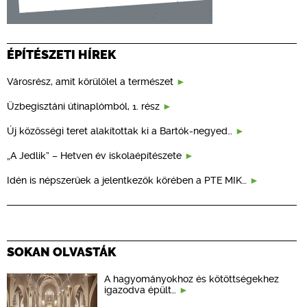
ÉPÍTÉSZETI HÍREK
Városrész, amit körülölel a természet
Üzbegisztáni útinaplómból, 1. rész
Új közösségi teret alakítottak ki a Bartók-negyed…
„A Jedlik” – Hetven év iskolaépítészete
Idén is népszerűek a jelentkezők körében a PTE MIK…
SOKAN OLVASTÁK
A hagyományokhoz és kötöttségekhez
igazodva épült…