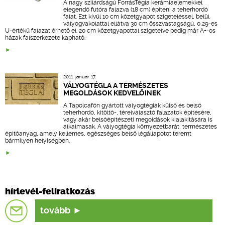
A nagy szilárdságú ForrásTégla kerámiaelemekkel
elegendő futóra falazva (18 cm) építeni a teherhordó
falat. Ezt kívül 10 cm kőzetgyapot szigeteléssel, belül
vályogvakolattal ellátva 30 cm összvastagságú, 0,29-es
U-értékű falazat érhető el. 20 cm kőzetgyapottal szigetelve pedig már A+-os
házak falszerkezete kapható.
2011. január 17.
VÁLYOGTÉGLA A TERMÉSZETES
MEGOLDÁSOK KEDVELŐINEK
A Tapolcafőn gyártott vályogtéglák külső és belső
teherhordó, kitöltő-, térelválasztó falazatok építésére,
vagy akár belsőépítészeti megoldások kialakítására is
alkalmasak. A vályogtégla környezetbarát, természetes
építőanyag, amely kellemes, egészséges belső légállapotot teremt
bármilyen helyiségben.
hírlevél-feliratkozás
tovább