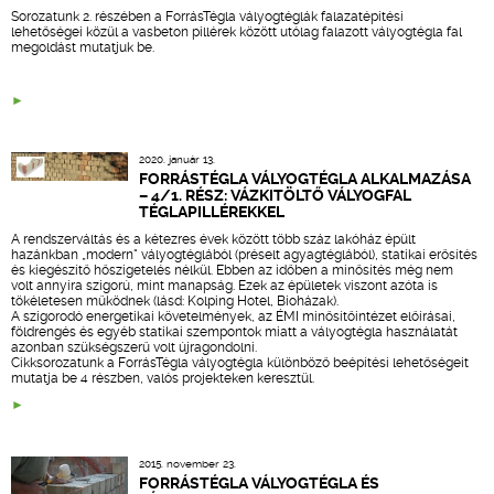
Sorozatunk
2. részében a ForrásTégla vályogtéglák falazatépítési
lehetőségei közül a vasbeton pillérek között utólag falazott vályogtégla fal
megoldást mutatjuk be.
2020. január 13.
FORRÁSTÉGLA VÁLYOGTÉGLA ALKALMAZÁSA
– 4/1. RÉSZ: VÁZKITÖLTŐ VÁLYOGFAL
TÉGLAPILLÉREKKEL
A rendszerváltás és a kétezres évek között több száz lakóház épült
hazánkban „modern" vályogtéglából (préselt agyagtéglából), statikai erősítés
és kiegészítő hőszigetelés nélkül. Ebben az időben a minősítés még nem
volt annyira szigorú, mint manapság. Ezek az épületek viszont azóta is
tökéletesen működnek (lásd: Kolping Hotel, Bioházak).
A szigorodó energetikai követelmények, az ÉMI minősítőintézet előírásai,
földrengés és egyéb statikai szempontok miatt a vályogtégla használatát
azonban szükségszerű volt újragondolni.
Cikksorozatunk a ForrásTégla vályogtégla különböző beépítési lehetőségeit
mutatja be 4 részben, valós projekteken keresztül.
2015. november 23.
FORRÁSTÉGLA VÁLYOGTÉGLA ÉS