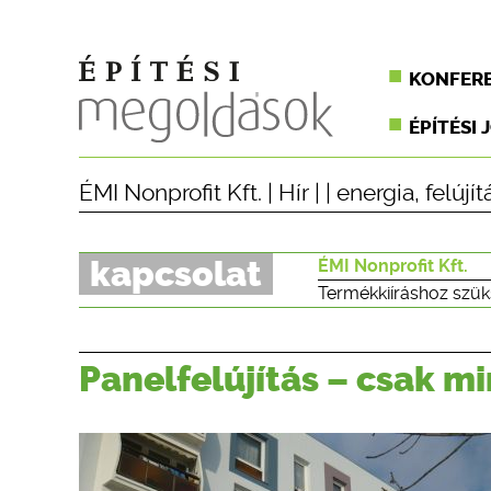
KONFER
ÉPÍTÉSI 
ÉMI Nonprofit Kft.
|
Hír
| |
energia
,
felújít
kapcsolat
ÉMI Nonprofit Kft.
Termékkiíráshoz szük
Panelfelújítás – csak mi