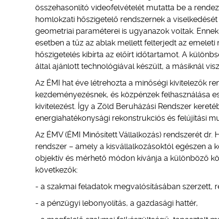
összehasonlító videofelvételét mutatta be a rend
homlokzati hőszigetelő rendszernek a viselkedését 
geometriai paraméterei is ugyanazok voltak. Ennek e
esetben a tűz az ablak mellett felterjedt az emeleti
hőszigetelés kibírta az előírt időtartamot. A különb
által ajánlott technológiával készült, a másiknál visz
Az ÉMI hat éve létrehozta a minőségi kivitelezők re
kezdeményezésnek, és közpénzek felhasználása eset
kivitelezést. Így a Zöld Beruházási Rendszer kereté
energiahatékonysági rekonstrukciós és felújítási mu
Az ÉMV (ÉMI Minősített Vállalkozás) rendszerét dr.
rendszer – amely a kisvállalkozásoktól egészen a ko
objektív és mérhető módon kívánja a különböző köve
következők:
- a szakmai feladatok megvalósításában szerzett, re
- a pénzügyi lebonyolítás, a gazdasági hattér,