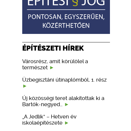
ÉPÍTÉSZETI HÍREK
Városrész, amit körülölel a
természet
Üzbegisztáni útinaplómból, 1. rész
Új közösségi teret alakítottak ki a
Bartók-negyed…
„A Jedlik” – Hetven év
iskolaépítészete