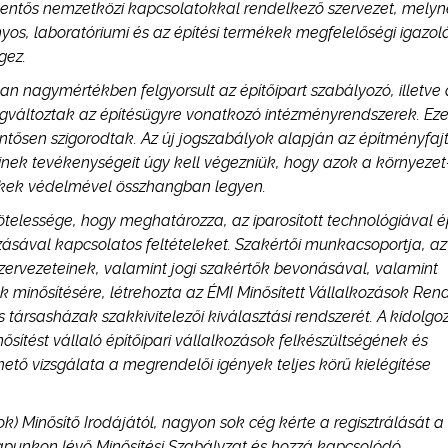
 jelentős nemzetközi kapcsolatokkal rendelkező szervezet, mely
os, laboratóriumi és az építési termékek megfelelőségi igazo
gez.
n nagymértékben felgyorsult az építőipart szabályozó, illetve
megváltoztak az építésügyre vonatkozó intézményrendszerek. Ez
ntősen szigorodtak. Az új jogszabályok alapján az építményfaj
őinek tevékenységeit úgy kell végezniük, hogy azok a környezet
tékek védelmével összhangban legyen.
kötelessége, hogy meghatározza, az iparosított technológiával é
ásával kapcsolatos feltételeket. Szakértői munkacsoportja, az
 szervezeteinek, valamint jogi szakértők bevonásával, valamint
 minősítésére, létrehozta az ÉMI Minősített Vállalkozások Ren
s társasházak szakkivitelezői kiválasztási rendszerét. A kidolgo
nősítést vállaló építőipari vállalkozások felkészültségének és
ető vizsgálata a megrendelői igények teljes körű kielégítése
ok) Minősítő Irodájától, nagyon sok cég kérte a regisztrálását a
nlapunkon lévő Minősítési Szabályzat és hozzá kapcsolódó