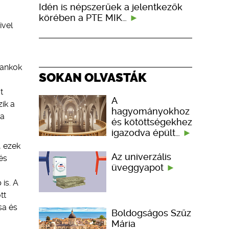
Idén is népszerűek a jelentkezők
körében a PTE MIK…
ivel
bankok
SOKAN OLVASTÁK
t
A
ik a
hagyományokhoz
 a
és kötöttségekhez
igazodva épült…
, ezek
Az univerzális
és
üveggyapot
 is. A
tt
sa és
Boldogságos Szűz
Mária