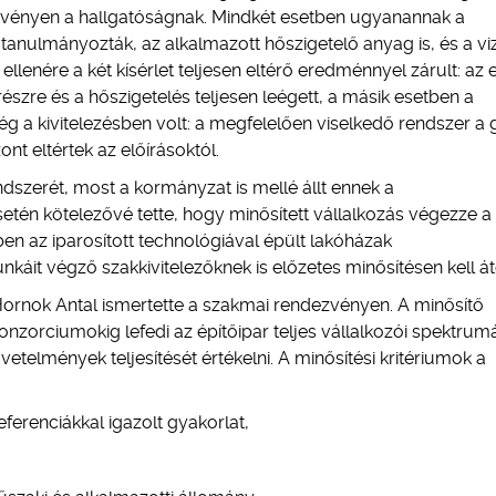
ezvényen a hallgatóságnak. Mindkét esetben ugyanannak a
tanulmányozták, az alkalmazott hőszigetelő anyag is, és a vi
llenére a két kísérlet teljesen eltérő eredménnyel zárult: az 
 részre és a hőszigetelés teljesen leégett, a másik esetben a
ség a kivitelezésben volt: a megfelelően viselkedő rendszer a 
ont eltértek az előírásoktól.
ndszerét, most a kormányzat is mellé állt ennek a
én kötelezővé tette, hogy minősített vállalkozás végezze a
ben az iparosított technológiával épült lakóházak
nkáit végző szakkivitelezőknek is előzetes minősítésen kell át
 Hornok Antal ismertette a szakmai rendezvényen. A minősítő
nzorciumokig lefedi az építőipar teljes vállalkozói spektrumá
telmények teljesítését értékelni. A minősítési kritériumok a
ferenciákkal igazolt gyakorlat,