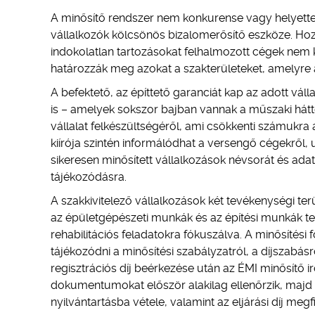
A minősítő rendszer nem konkurense vagy helyettes
vállalkozók kölcsönös bizalomerősítő eszköze. Hozz
indokolatlan tartozásokat felhalmozott cégek nem k
határozzák meg azokat a szakterületeket, amelyre a
A befektető, az építtető garanciát kap az adott v
is – amelyek sokszor bajban vannak a műszaki hátt
vállalat felkészültségéről, ami csökkenti számukra
kiírója szintén informálódhat a versengő cégekről,
sikeresen minősített vállalkozások névsorát és adata
tájékozódásra.
A szakkivitelező vállalkozások két tevékenységi te
az épületgépészeti munkák és az építési munkák ter
rehabilitációs feladatokra fókuszálva. A minősítési 
tájékozódni a minősítési szabályzatról, a díjszabásró
regisztrációs díj beérkezése után az ÉMI minősítő
dokumentumokat először alakilag ellenőrzik, majd 
nyilvántartásba vétele, valamint az eljárási díj meg