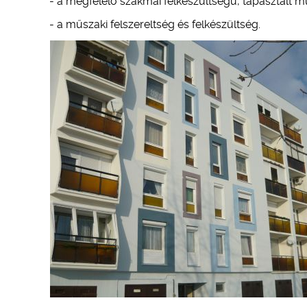
- a megfelelő szakmai felkészültségű, tapasztalt m
- a műszaki felszereltség és felkészültség.