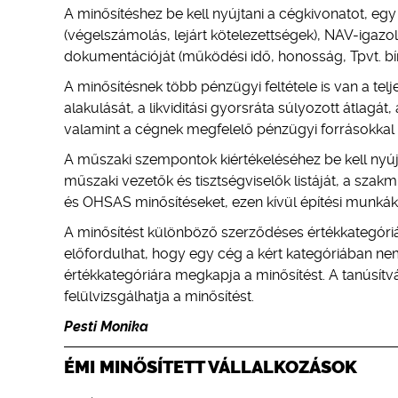
A minősítéshez be kell nyújtani a cégkivonatot, egy
(végelszámolás, lejárt kötelezettségek), NAV-igazo
dokumentációját (működési idő, honosság, Tpvt. b
A minősítésnek több pénzügyi feltétele is van a tel
alakulását, a likviditási gyorsráta súlyozott átlagá
valamint a cégnek megfelelő pénzügyi forrásokkal és
A műszaki szempontok kiértékeléséhez be kell nyújt
műszaki vezetők és tisztségviselők listáját, a szak
és OHSAS minősítéseket, ezen kívül építési munkákná
A minősítést különböző szerződéses értékkategóriák
előfordulhat, hogy egy cég a kért kategóriában ne
értékkategóriára megkapja a minősítést. A tanúsítv
felülvizsgálhatja a minősítést.
Pesti Monika
ÉMI MINŐSÍTETT VÁLLALKOZÁSOK