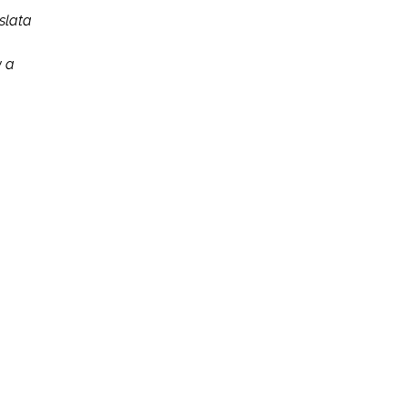
slata
y a