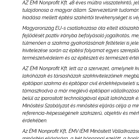
AZ ÉMI Nonprofit Kft. 48 éves múltra visszatekintő,
tulajdonosa a magyar állam. Szervezetünk tudomány
kiadása mellett építési szakértői tevékenységet is vé
Magyarország EU-s csatlakozása óta eltelt időszakba
fejlődését pozitív irányba befolyásoló jogalkotás, 
túlmenően a szakma gyakorlásának feltételei is jele
kivitelezése során az építési folyamat egyes szerepl
természetvédelem és az építészeti és természeti ér
AZ ÉMI Nonprofit Kft. lett az a szervezet, amelynek 
lakóházak és társasházak szakkivitelezőinek megbíz
építőipari szakma és építőipar civil érdekképviseleti
támaszkodva a már meglévő építőipari vállalkozások
belül az iparosított technológiával épült lakóházak é
Minősítési Szabályzat és minősítési eljárás célja a mi
referencia-képességének szakszerű, objektív és mérh
érdekében.
Az ÉMI Nonprofit Kft, ÉMV (ÉMI Minősített Vállalkozás
minősítési eljárására, a két hónappal ezelőtt, a ho