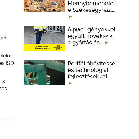
Mennybemenetel
e Székesegyház,…
A piaci igényekkel
együtt növekszik
ően,
a gyártás és…
elelős
Portfólióbővítéssel
ges ISO
és technológiai
fejlesztésekkel…
 is
ses