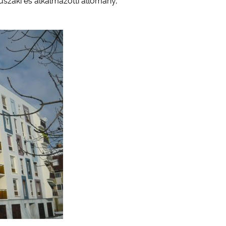
űszaki és alkalmazotti állomány,