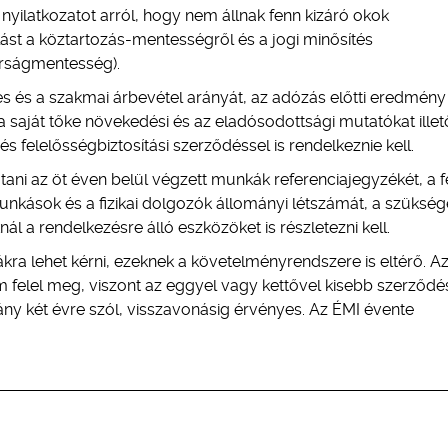
 nyilatkozatot arról, hogy nem állnak fenn kizáró okok
lást a köztartozás-mentességről és a jogi minősítés
írságmentesség).
jes és a szakmai árbevétel arányát, az adózás előtti eredmény
t, a saját tőke növekedési és az eladósodottsági mutatókat illet
 felelősségbiztosítási szerződéssel is rendelkeznie kell.
ani az öt éven belül végzett munkák referenciajegyzékét, a f
munkások és a fizikai dolgozók állományi létszámát, a szüksé
l a rendelkezésre álló eszközöket is részletezni kell.
ra lehet kérni, ezeknek a követelményrendszere is eltérő. Az
m felel meg, viszont az eggyel vagy kettővel kisebb szerződé
ány két évre szól, visszavonásig érvényes. Az ÉMI évente