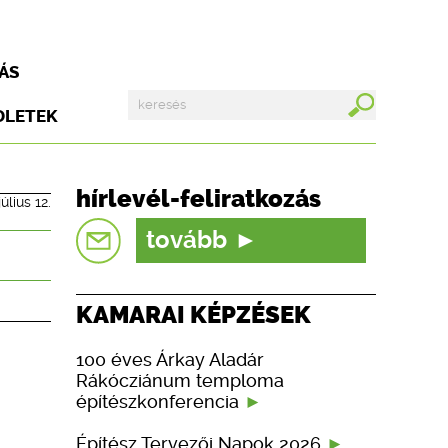
ÁS
DLETEK
hírlevél-feliratkozás
július 12.
tovább
KAMARAI KÉPZÉSEK
100 éves Árkay Aladár
Rákócziánum temploma
építészkonferencia
Építész Tervezői Napok 2026