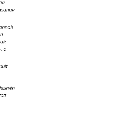
nek
lásának
 annak
en
ták
-, a
pült
dszerén
zott