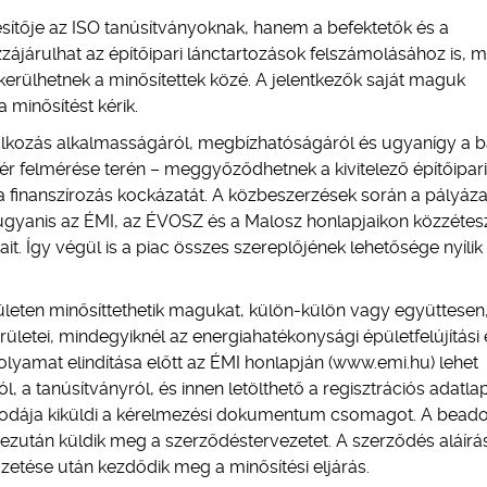
ítője az ISO tanúsítványoknak, hanem a befektetők és a
ájárulhat az építőipari lánctartozások felszámolásához is, m
erülhetnek a minősítettek közé. A jelentkezők saját maguk
 minősítést kérik.
állalkozás alkalmasságáról, megbízhatóságáról és ugyanígy a 
ér felmérése terén – meggyőződhetnek a kivitelező építőipari
 a finanszírozás kockázatát. A közbeszerzések során a pályáza
 ugyanis az ÉMI, az ÉVOSZ és a Malosz honlapjaikon közzétesz
it. Így végül is a piac összes szereplőjének lehetősége nyílik
rületen minősíttethetik magukat, külön-külön vagy együttesen
ületei, mindegyiknél az energiahatékonysági épületfelújítási 
folyamat elindítása előtt az ÉMI honlapján (www.emi.hu) lehet
l, a tanúsítványról, és innen letölthető a regisztrációs adatlap
 irodája kiküldi a kérelmezési dokumentum csomagot. A beado
ezután küldik meg a szerződéstervezetet. A szerződés aláírá
fizetése után kezdődik meg a minősítési eljárás.