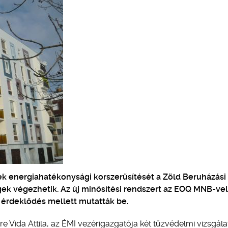
tek energiahatékonysági korszerűsítését a Zöld Beruházási
gek végezhetik. Az új minősítési rendszert az EOQ MNB-vel
érdeklődés mellett mutatták be.
e Vida Attila, az ÉMI vezérigazgatója két tűzvédelmi vizsgála