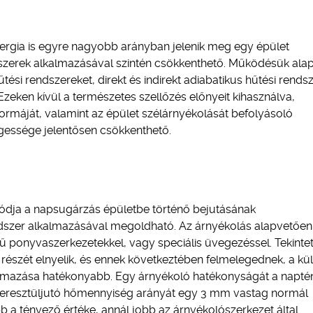
energia is egyre nagyobb arányban jelenik meg egy épület
szerek alkalmazásával szintén csökkenthető. Működésük ala
ési rendszereket, direkt és indirekt adiabatikus hűtési rendsz
. Ezeken kívül a természetes szellőzés előnyeit kihasználva,
formáját, valamint az épület szélárnyékolását befolyásoló
gessége jelentősen csökkenthető.
ódja a napsugárzás épületbe történő bejutásának
szer alkalmazásával megoldható. Az árnyékolás alapvetően
ű ponyvaszerkezetekkel, vagy speciális üvegezéssel. Tekintet
részét elnyelik, és ennek következtében felmelegednek, a kü
lkalmazása hatékonyabb. Egy árnyékoló hatékonyságát a napt
n keresztüljutó hőmennyiség arányát egy 3 mm vastag normál
b a tényező értéke, annál jobb az árnyékolószerkezet által