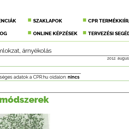
ENCIÁK
SZAKLAPOK
CPR TERMÉKKIÍR
JOG
ONLINE KÉPZÉSEK
TERVEZÉSI SEGÉ
mlokzat
,
árnyékolás
2012. augus
séges adatok a CPR.hu oldalon:
nincs
i módszerek