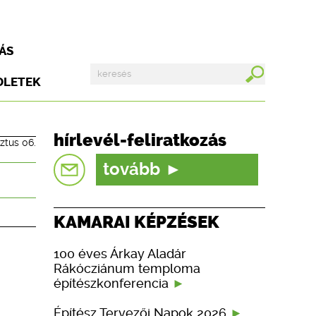
ÁS
DLETEK
hírlevél-feliratkozás
ztus 06.
tovább
KAMARAI KÉPZÉSEK
100 éves Árkay Aladár
Rákócziánum temploma
építészkonferencia
Építész Tervezői Napok 2026