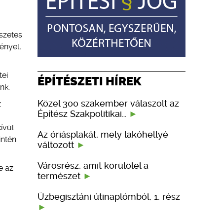
észetes
ényel,
tei
ÉPÍTÉSZETI HÍREK
nk.
Közel 300 szakember válaszolt az
z
Építész Szakpolitikai…
ívül
Az óriásplakát, mely lakóhellyé
intén
változott
Városrész, amit körülölel a
e az
természet
Üzbegisztáni útinaplómból, 1. rész