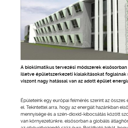
A bioklimatikus tervezési módszerek elsősorban o
illetve épületszerkezeti kialakításokat foglaln
viszont nagy hatással van az adott épület energi
Épületeink egy európai felmérés szerint az összes
el. Tekintettel arra, hogy az energiát hazánkban els
mennyisége és a szén-dioxid-kibocsátás között szo
van környezetünkre, elsősorban a globális átlaghő
az elkövetkezendő száz évre. Belátható tehát, hog