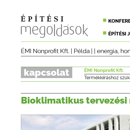
KONFER
ÉPÍTÉSI 
ÉMI Nonprofit Kft.
|
Példa
| |
energia
,
ho
kapcsolat
ÉMI Nonprofit Kft.
Termékkiíráshoz szük
Bioklimatikus tervezés