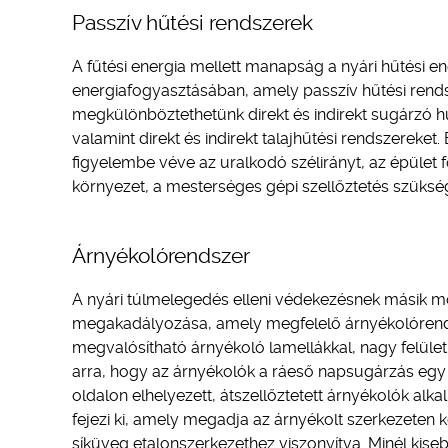
Passzív hűtési rendszerek
A fűtési energia mellett manapság a nyári hűtési 
energiafogyasztásában, amely passzív hűtési rend
megkülönböztethetünk direkt és indirekt sugárzó hűt
valamint direkt és indirekt talajhűtési rendszereket
figyelembe véve az uralkodó szélirányt, az épület 
környezet, a mesterséges gépi szellőztetés szüksé
Árnyékolórendszer
A nyári túlmelegedés elleni védekezésnek másik m
megakadályozása, amely megfelelő árnyékolórend
megvalósítható árnyékoló lamellákkal, nagy felület
arra, hogy az árnyékolók a ráeső napsugárzás egy 
oldalon elhelyezett, átszellőztetett árnyékolók a
fejezi ki, amely megadja az árnyékolt szerkezete
síküveg etalonszerkezethez viszonyítva. Minél kiseb