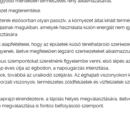
 nagyobb mértékben természetes fény alkalmazásával,
ezet megteremtése.
erek elsősorban olyan passzív, a környezet által kínált term
 foglalnak magukban, amelyek használata külön energiát nem ig
sztására.
apfeltételei, hogy az épületek külső térelhatároló szerkeze
enek, illetve megfelelően légzáró szerkezeteket alkalmazzu
kus szempontokat szeretnénk figyelembe venni, első lépés a
Nap éves útja az égbolton, a napsugárzás intenzitása,
k, továbbá az uralkodó széljárás. Az éghajlati viszonyokon k
ati viszonyok, természetes zöldfelületek és vízfelületek sz
laprajzi elrendezésre, a tájolás helyes megválasztására, illetv
ző megválasztása is fontos befolyásoló szempont.