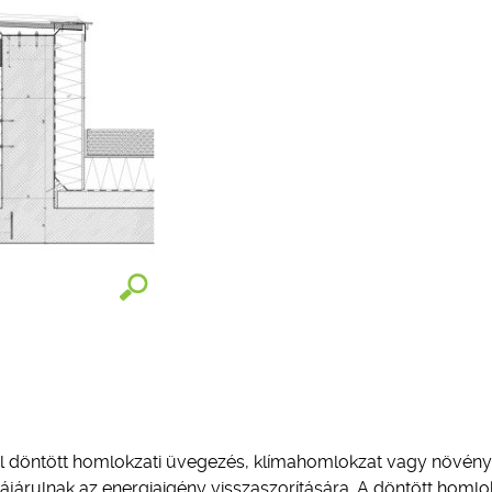
ul döntött homlokzati üvegezés, klímahomlokzat vagy növén
járulnak az energiaigény visszaszorítására. A döntött homlo