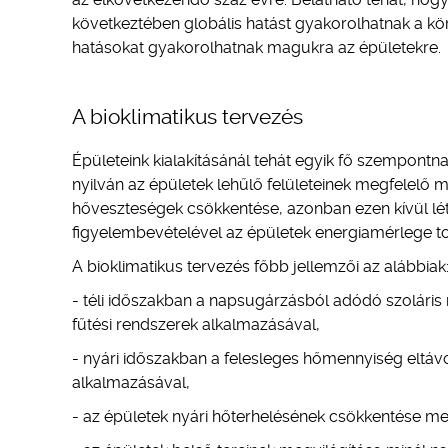
következtében globális hatást gyakorolhatnak a körn
hatásokat gyakorolhatnak magukra az épületekre.
A bioklimatikus tervezés
Épületeink kialakításánál tehát egyik fő szempontna
nyilván az épületek lehűlő felületeinek megfelelő
hőveszteségek csökkentése, azonban ezen kívül lét
figyelembevételével az épületek energiamérlege to
A bioklimatikus tervezés főbb jellemzői az alábbiak
- téli időszakban a napsugárzásból adódó szoláris
fűtési rendszerek alkalmazásával,
- nyári időszakban a felesleges hőmennyiség eltávo
alkalmazásával,
- az épületek nyári hőterhelésének csökkentése m