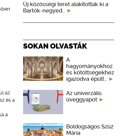
Új közösségi teret alakítottak ki a
ékben
Bartók-negyed…
SOKAN OLVASTÁK
A
hagyományokhoz
és kötöttségekhez
igazodva épült…
Az univerzális
ül az
üveggyapot
sz és a
sa a
Boldogságos Szűz
Mária