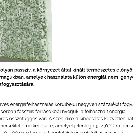
lyan passzív, a környezet által kínált természetes előnyö
ak magukban, amelyek használata külön energiát nem igény
afogyasztására.
 éves energiafelhasználás körülbelül negyven százalékát fogy
ősorban fosszilis forrásokból nyerjük, a felhasznált energia
ros összefüggés van. A szén-dioxid kibocsátás közvetlen ha
mérséklet emelkedésére, amelyet jelenleg 1,5–4,0 °C-ra becs
y 50–100 évre tervezett épületeink energiafelhasználásuk