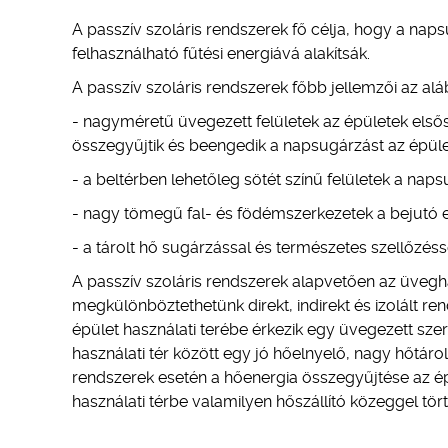
A passzív szoláris rendszerek fő célja, hogy a na
felhasználható fűtési energiává alakítsák.
A passzív szoláris rendszerek főbb jellemzői az alá
- nagyméretű üvegezett felületek az épületek elsős
összegyűjtik és beengedik a napsugárzást az épül
- a beltérben lehetőleg sötét színű felületek a nap
- nagy tömegű fal- és födémszerkezetek a bejutó e
- a tárolt hő sugárzással és természetes szellőzéss
A passzív szoláris rendszerek alapvetően az üveg
megkülönböztethetünk direkt, indirekt és izolált r
épület használati terébe érkezik egy üvegezett szer
használati tér között egy jó hőelnyelő, nagy hőtároló
rendszerek esetén a hőenergia összegyűjtése az épü
használati térbe valamilyen hőszállító közeggel tört