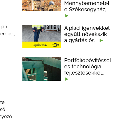
Mennybemenetel
e Székesegyház,…
pján
A piaci igényekkel
együtt növekszik
ereket,
a gyártás és…
Portfólióbővítéssel
és technológiai
fejlesztésekkel…
tel
lső
ényező