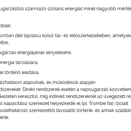
psugárzásból származó szoláris energiát minél nagyobb mért
bbiak:
orban déli tájolású külső fal- és tetőszerkezeteiben, amelyek
etbe,
sugárzás energiájának elnyelésére,
nergia tárolására,
el történő leadása.
házhatáson alapulnak, és működésük alapján
endszereket. Direkt rendszerek esetén a napsugárzás közvetlen
kezeten keresztül, míg indirekt rendszereknél az üvegezett ré
 kapacitású szerkezet helyezkedik el (pl. Trombe fal). Izolált
lethatároló szerkezettől távolabb történik, és annak szállítá
énik.