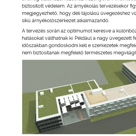
biztosított védelem. Az árnyékolás tervezésekor fig
megjegyezhető, hogy déli tájolású üvegezéshez víz
síkú árnyékolószerkezet alkalmazandó.
A tervezés során az optimumot keresve a különböző
hatásokat válthatnak ki. Például a nagy üvegezett fe
időszakban gondoskodni kell e szerkezetek megfele
nem biztosítanak megfelelő természetes megvilágít