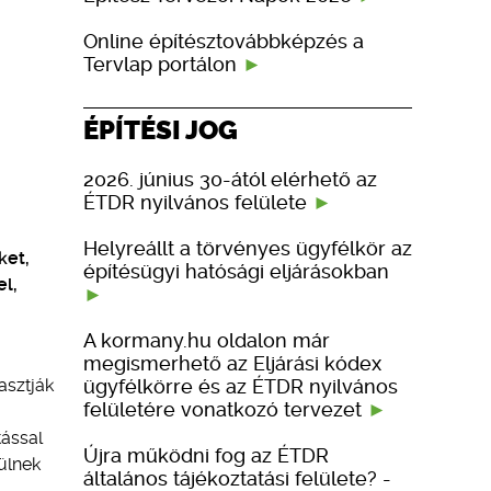
Online építésztovábbképzés a
Tervlap portálon
ÉPÍTÉSI JOG
2026. június 30-ától elérhető az
ÉTDR nyilvános felülete
Helyreállt a törvényes ügyfélkör az
ket,
építésügyi hatósági eljárásokban
el,
A kormany.hu oldalon már
megismerhető az Eljárási kódex
ügyfélkörre és az ÉTDR nyilvános
asztják
felületére vonatkozó tervezet
tással
Újra működni fog az ÉTDR
ülnek
általános tájékoztatási felülete? -