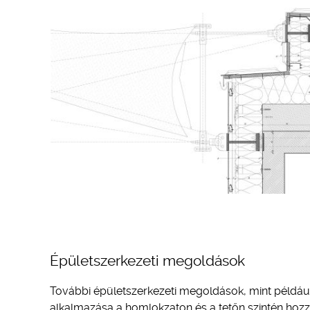
Épületszerkezeti megoldások
További épületszerkezeti megoldások, mint példá
alkalmazása a homlokzaton és a tetőn szintén hozzá