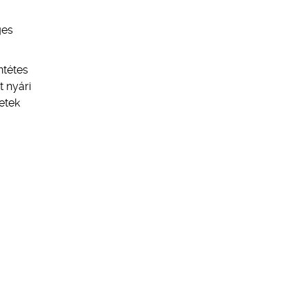
ges
ntétes
t nyári
etek