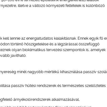
yezetre, illetve a változó környezeti feltételek is különböző
k kell lennie az energiatudatos kialakításnak. Ennek egyik fő 
 módon történő hőszigetelése és a légzárással összefüggő
eznek olyan bioklimatikus tervezési szempontok is, amelyek
vább javítható.
:
 nyereség minél nagyobb mértékű kihasználása passzív szolá
lítása passzív hűtési rendszerek és természetes szellőztetés
egfelelő árnyékolórendszerek alkalmazásával,