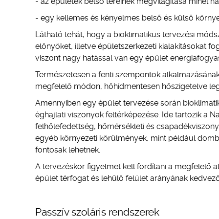
- az épületek belső tereinek megvilágítása minél
- egy kellemes és kényelmes belső és külső körny
Látható tehát, hogy a bioklimatikus tervezési módsz
előnyöket, illetve épületszerkezeti kialakításokat
viszont nagy hatással van egy épület energiafogya
Természetesen a fenti szempontok alkalmazásának al
megfelelő módon, hőhídmentesen hőszigetelve legy
Amennyiben egy épület tervezése során bioklimati
éghajlati viszonyok feltérképezése. Ide tartozik a 
felhőlefedettség, hőmérsékleti és csapadékviszonyo
egyéb környezeti körülmények, mint például domborz
fontosak lehetnek.
A tervezéskor figyelmet kell fordítani a megfelelő a
épület térfogat és lehűlő felület arányának kedve
Passzív szoláris rendszerek