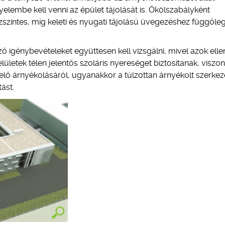
yelembe kell venni az épület tájolását is. Ökölszabályként
szintes, míg keleti és nyugati tájolású üvegezéshez függőle
 igénybevételeket együttesen kell vizsgálni, mivel azok elle
lületek télen jelentős szoláris nyereséget biztosítanak, viszon
lő árnyékolásáról, ugyanakkor a túlzottan árnyékolt szerkez
ást.