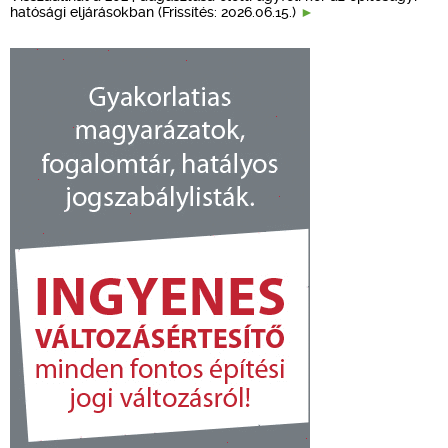
hatósági eljárásokban (Frissítés: 2026.06.15.)