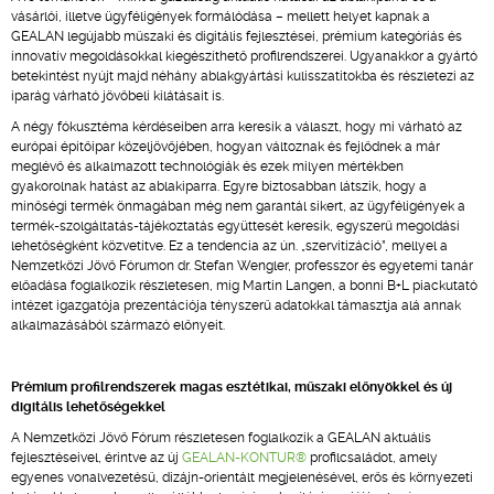
vásárlói, illetve ügyféligények formálódása – mellett helyet kapnak a
GEALAN legújabb műszaki és digitális fejlesztései, prémium kategóriás és
innovatív megoldásokkal kiegészíthető profilrendszerei. Ugyanakkor a gyártó
betekintést nyújt majd néhány ablakgyártási kulisszatitokba és részletezi az
iparág várható jövőbeli kilátásait is.
A négy fókusztéma kérdéseiben arra keresik a választ, hogy mi várható az
európai építőipar közeljövőjében, hogyan változnak és fejlődnek a már
meglévő és alkalmazott technológiák és ezek milyen mértékben
gyakorolnak hatást az ablakiparra. Egyre biztosabban látszik, hogy a
minőségi termék önmagában még nem garantál sikert, az ügyféligények a
termék-szolgáltatás-tájékoztatás együttesét keresik, egyszerű megoldási
lehetőségként közvetítve. Ez a tendencia az ún. „szervitizáció”, mellyel a
Nemzetközi Jövő Fórumon dr. Stefan Wengler, professzor és egyetemi tanár
előadása foglalkozik részletesen, míg Martin Langen, a bonni B+L piackutató
intézet igazgatója prezentációja tényszerű adatokkal támasztja alá annak
alkalmazásából származó előnyeit.
Prémium profilrendszerek magas esztétikai, műszaki előnyökkel és új
digitális lehetőségekkel
A Nemzetközi Jövő Fórum részletesen foglalkozik a GEALAN aktuális
fejlesztéseivel, érintve az új
GEALAN-KONTUR®
profilcsaládot, amely
egyenes vonalvezetésű, dizájn-orientált megjelenésével, erős és környezeti