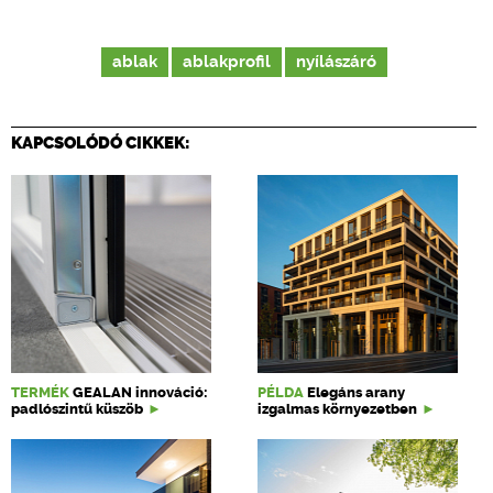
ablak
ablakprofil
nyílászáró
KAPCSOLÓDÓ CIKKEK:
TERMÉK
GEALAN innováció:
PÉLDA
Elegáns arany
padlószintű küszöb
izgalmas környezetben