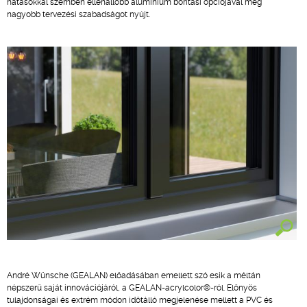
hatásokkal szemben ellenállóbb alumínium borítási opciójával még
nagyobb tervezési szabadságot nyújt.
André Wünsche (GEALAN) előadásában emellett szó esik a méltán
népszerű saját innovációjáról, a GEALAN-acrylcolor®-ról. Előnyös
tulajdonságai és extrém módon időtálló megjelenése mellett a PVC és