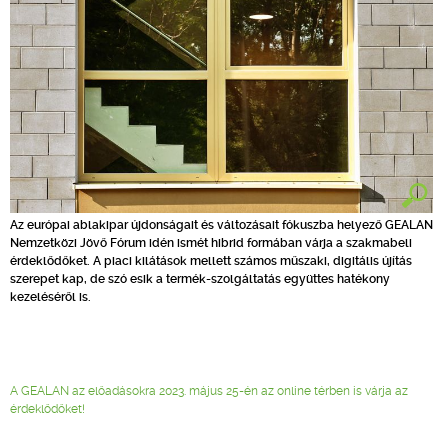
Az európai ablakipar újdonságait és változásait fókuszba helyező GEALAN
Nemzetközi Jövő Fórum idén ismét hibrid formában várja a szakmabeli
érdeklődőket. A piaci kilátások mellett számos műszaki, digitális újítás
szerepet kap, de szó esik a termék-szolgáltatás együttes hatékony
kezeléséről is.
A GEALAN az előadásokra 2023. május 25-én az online térben is várja az
érdeklődőket!