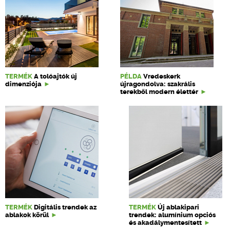
TERMÉK
A tolóajtók új
PÉLDA
Vredeskerk
dimenziója
újragondolva: szakrális
terekből modern élettér
TERMÉK
Digitális trendek az
TERMÉK
Új ablakipari
ablakok körül
trendek: alumínium opciós
és akadálymentesített