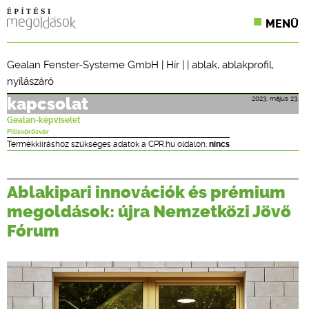
MENÜ
KONFERENCIÁK
Gealan Fenster-Systeme GmbH
|
Hír
| |
ablak
,
ablakprofil
,
nyílászáró
SZAKLAPOK
2023. május 23.
kapcsolat
CPR TERMÉKKIÍRÁS
Gealan-képviselet
Pilisvörösvár
ÉPÍTÉSI JOG
Termékkiíráshoz szükséges adatok a CPR.hu oldalon:
nincs
ONLINE KÉPZÉSEK
Ablakipari innovációk és prémium
TERVEZÉSI SEGÉDLETEK
megoldások: újra Nemzetközi Jövő
Fórum