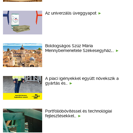
Az univerzális üveggyapot
Boldogságos Szűz Mária
Mennybemenetele Székesegyház,…
A piaci igényekkel együtt növekszik a
gyártás és…
Portfólióbővítéssel és technológiai
fejlesztésekkel…