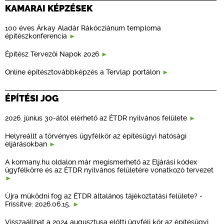
KAMARAI KÉPZÉSEK
100 éves Árkay Aladár Rákócziánum temploma
építészkonferencia
Építész Tervezői Napok 2026
Online építésztovábbképzés a Tervlap portálon
ÉPÍTÉSI JOG
2026. június 30-ától elérhető az ÉTDR nyilvános felülete
Helyreállt a törvényes ügyfélkör az építésügyi hatósági
eljárásokban
A kormany.hu oldalon már megismerhető az Eljárási kódex
ügyfélkörre és az ÉTDR nyilvános felületére vonatkozó tervezet
Újra működni fog az ÉTDR általános tájékoztatási felülete? -
Frissítve: 2026.06.15.
Visszaállhat a 2024 augusztusa előtti ügyféli kör az építésügyi