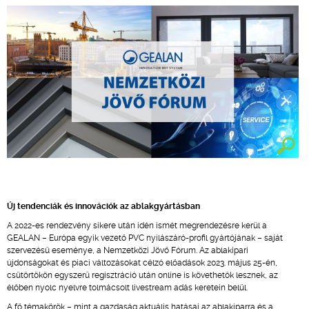
Új tendenciák és innovációk az ablakgyártásban
A 2022-es rendezvény sikere után idén ismét megrendezésre kerül a
GEALAN – Európa egyik vezető PVC nyílászáró-profil gyártójának – saját
szervezésű eseménye, a Nemzetközi Jövő Fórum. Az ablakipari
újdonságokat és piaci változásokat célzó előadások 2023. május 25-én,
csütörtökön egyszerű regisztráció után online is követhetők lesznek, az
élőben nyolc nyelvre tolmácsolt livestream adás keretein belül.
A fő témakörök – mint a gazdaság aktuális hatásai az ablakiparra és a