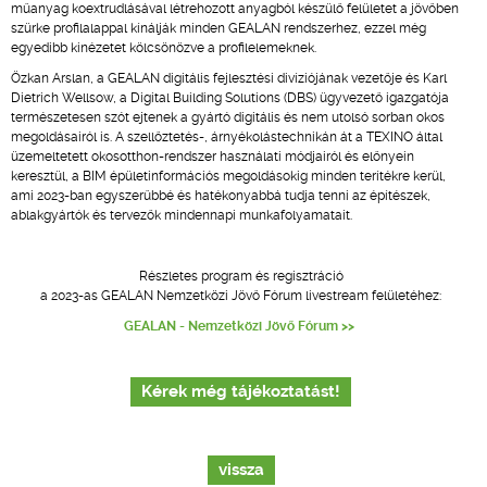
műanyag koextrudlásával létrehozott anyagból készülő felületet a jövőben
szürke profilalappal kínálják minden GEALAN rendszerhez, ezzel még
egyedibb kinézetet kölcsönözve a profilelemeknek.
Özkan Arslan, a GEALAN digitális fejlesztési divíziójának vezetője és Karl
Dietrich Wellsow, a Digital Building Solutions (DBS) ügyvezető igazgatója
természetesen szót ejtenek a gyártó digitális és nem utolsó sorban okos
megoldásairól is. A szellőztetés-, árnyékolástechnikán át a TEXINO által
üzemeltetett okosotthon-rendszer használati módjairól és előnyein
keresztül, a BIM épületinformációs megoldásokig minden terítékre kerül,
ami 2023-ban egyszerűbbé és hatékonyabbá tudja tenni az építészek,
ablakgyártók és tervezők mindennapi munkafolyamatait.
Részletes program és regisztráció
a 2023-as GEALAN Nemzetközi Jövő Fórum livestream felületéhez:
GEALAN - Nemzetközi Jövő Fórum >>
Kérek még tájékoztatást!
vissza