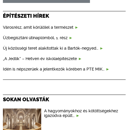
ÉPÍTÉSZETI HÍREK
Városrész, amit körülölel a természet
Üzbegisztáni útinaplómból, 1. rész
Új közösségi teret alakítottak ki a Bartók-negyed…
„A Jedlik” – Hetven év iskolaépítészete
Idén is népszerűek a jelentkezők körében a PTE MIK…
SOKAN OLVASTÁK
A hagyományokhoz és kötöttségekhez
igazodva épült…