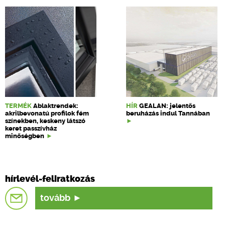
TERMÉK
Ablaktrendek:
HÍR
GEALAN: jelentős
akrilbevonatú profilok fém
beruházás indul Tannában
színekben, keskeny látszó
keret passzívház
minőségben
hírlevél-feliratkozás
tovább