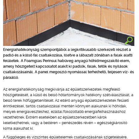
Energiahatékonyság szempontjából a legkritikusabb szerkezeti részlet a
padló és a külső fal csatlakozása, illetve a lábazati zónában a falak alatti
felületek. A Foamglas Perinsul habüveg anyagú hőhídmegszakító elem,
amely hőszigetelt kapcsolatot alakít ki padlók, falak, tetők és nyílások
csatlakozásainál. A panel megoszló nyomással terhelhető, teljesen víz- és
páraálló.
Az energiahatékonyság megkívánja az épületszerkezetek megfelelő
hőszigetelését, a külső és belső hőtartományok hatékony szétválasztását, a
belső terek hőfüggetlenítését. Az eltérő anyagú épületszerkezetek felületi
érintkezései, tartós csatlakozásai mentén könnyen alakulnak ki hőhidak,
melyek energiavesztéshez, ezáltal fokozottabb energiafelhasználáshoz
vezethetnek. Extrém esetekben az épületszerkezetben károk
keletkezhetnek, vagy a beltéren – penészedés révén – egészségkárosító
klíma alakulhat ki.
A függőleges és vízszintes épületelemek csatlakozásának szigetelésére,