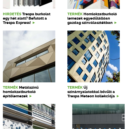
HIRDETÉS
Trespa burkolat
TERMÉK
Homlokzatburkoló
egy hét alatt? Befutott a
lemezek egyedülállóan
Trespa Express!
gazdag színválasztékban
TERMÉK
Metálszínű
TERMÉK
Új
homlokzatburkoló
színárnyalatokkal bővült a
építőlemezek
Trespa Meteon kollekciója