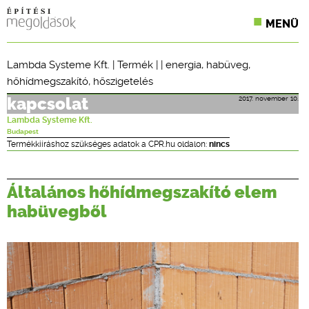
MENÜ
KONFERENCIÁK
Lambda Systeme Kft.
|
Termék
| |
energia
,
habüveg
,
hőhídmegszakító
,
hőszigetelés
SZAKLAPOK
2017. november 10.
kapcsolat
CPR TERMÉKKIÍRÁS
Lambda Systeme Kft.
Budapest
ÉPÍTÉSI JOG
Termékkiíráshoz szükséges adatok a CPR.hu oldalon:
nincs
ONLINE KÉPZÉSEK
Általános hőhídmegszakító elem
TERVEZÉSI SEGÉDLETEK
habüvegből