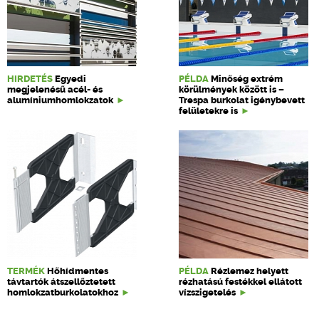
HIRDETÉS
Egyedi
PÉLDA
Minőség extrém
megjelenésű acél- és
körülmények között is –
alumíniumhomlokzatok
Trespa burkolat igénybevett
felületekre is
TERMÉK
Hőhídmentes
PÉLDA
Rézlemez helyett
távtartók átszellőztetett
rézhatású festékkel ellátott
homlokzatburkolatokhoz
vízszigetelés