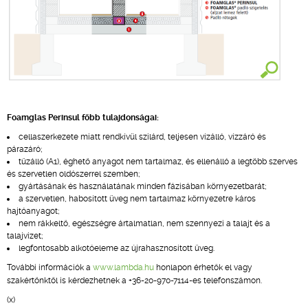
Foamglas Perinsul főbb tulajdonságai:
cellaszerkezete miatt rendkívül szilárd, teljesen vízálló, vízzáró és
párazáró;
tűzálló (A1), éghető anyagot nem tartalmaz, és ellenálló a legtöbb szerves
és szervetlen oldószerrel szemben;
gyártásának és használatának minden fázisában környezetbarát;
a szervetlen, habosított üveg nem tartalmaz környezetre káros
hajtóanyagot;
nem rákkeltő, egészségre ártalmatlan, nem szennyezi a talajt és a
talajvizet;
legfontosabb alkotóeleme az újrahasznosított üveg.
További információk a
www.lambda.hu
honlapon érhetők el vagy
szakértőnktől is kérdezhetnek a +36-20-970-7114
-es telefonszámon.
(x)