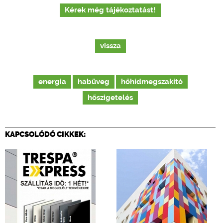
Kérek még tájékoztatást!
vissza
energia
habüveg
hőhídmegszakító
hőszigetelés
KAPCSOLÓDÓ CIKKEK: