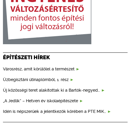
ÉPÍTÉSZETI HÍREK
Városrész, amit körülölel a természet
Üzbegisztáni útinaplómból, 1. rész
Új közösségi teret alakítottak ki a Bartók-negyed…
„A Jedlik” – Hetven év iskolaépítészete
Idén is népszerűek a jelentkezők körében a PTE MIK…