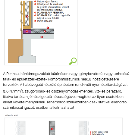
A Perinsul hőhídmegszakítót különösen nagy igénybevételű, nagy terhelésű
falak és épületszerkezetek kompromisszumok nélküli hőszigetelésére
tervezték. A habüvegből készülő építőelem rendkívüli nyomószilárdságával
2
(1,6 N/mm
), zsugorodás- és összenyomódás-mentes, víz- és párazáró,
illetve tartósan jó hőszigetelő képességével megfelel az ilyen esetekben
elvárt követelményeknek. Teherhordó szerkezetben csak statikai ellenőrző
számítással igazolt esetben alkalmazható!