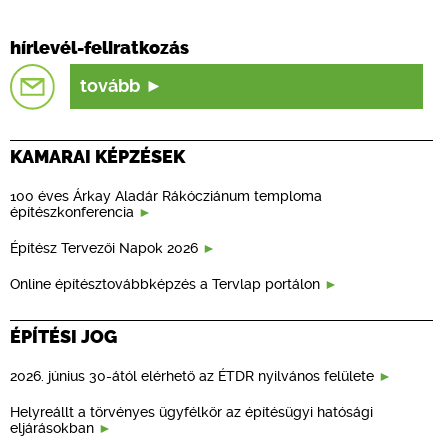
hírlevél-feliratkozás
tovább
KAMARAI KÉPZÉSEK
100 éves Árkay Aladár Rákócziánum temploma
építészkonferencia
Építész Tervezői Napok 2026
Online építésztovábbképzés a Tervlap portálon
ÉPÍTÉSI JOG
2026. június 30-ától elérhető az ÉTDR nyilvános felülete
Helyreállt a törvényes ügyfélkör az építésügyi hatósági
eljárásokban