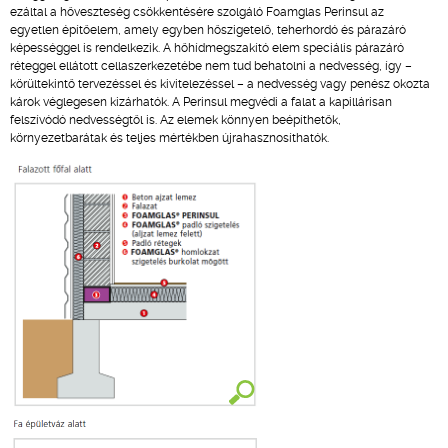
ezáltal a hőveszteség csökkentésére szolgáló Foamglas Perinsul az
egyetlen építőelem, amely egyben hőszigetelő, teherhordó és párazáró
képességgel is rendelkezik. A hőhídmegszakító elem speciális párazáró
réteggel ellátott cellaszerkezetébe nem tud behatolni a nedvesség, így –
körültekintő tervezéssel és kivitelezéssel – a nedvesség vagy penész okozta
károk véglegesen kizárhatók. A Perinsul megvédi a falat a kapillárisan
felszívódó nedvességtől is. Az elemek könnyen beépíthetők,
környezetbarátak és teljes mértékben újrahasznosíthatók.