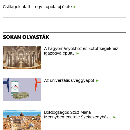
Csillagok alatt – egy kupola új élete
SOKAN OLVASTÁK
A hagyományokhoz és kötöttségekhez
igazodva épült…
Az univerzális üveggyapot
Boldogságos Szűz Mária
Mennybemenetele Székesegyház,…