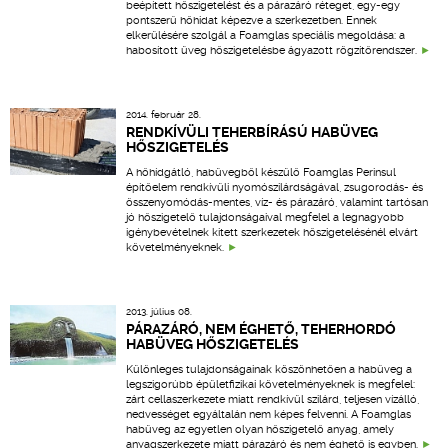
beépített hőszigetelést és a párazáró réteget, egy-egy
pontszerű hőhidat képezve a szerkezetben. Ennek
elkerülésére szolgál a Foamglas speciális megoldása: a
habosított üveg hőszigetelésbe ágyazott rögzítőrendszer.
2014. február 28.
RENDKÍVÜLI TEHERBÍRÁSÚ HABÜVEG
HŐSZIGETELÉS
A hőhídgátló, habüvegből készülő Foamglas Perinsul
építőelem rendkívüli nyomószilárdságával, zsugorodás- és
összenyomódás-mentes, víz- és párazáró, valamint tartósan
jó hőszigetelő tulajdonságaival megfelel a legnagyobb
igénybevételnek kitett szerkezetek hőszigetelésénél elvárt
követelményeknek.
2013. július 08.
PÁRAZÁRÓ, NEM ÉGHETŐ, TEHERHORDÓ
HABÜVEG HŐSZIGETELÉS
Különleges tulajdonságainak köszönhetően a habüveg a
legszigorúbb épületfizikai követelményeknek is megfelel:
zárt cellaszerkezete miatt rendkívül szilárd, teljesen vízálló,
nedvességet egyáltalán nem képes felvenni. A Foamglas
habüveg az egyetlen olyan hőszigetelő anyag, amely
anyagszerkezete miatt párazáró és nem éghető is egyben.