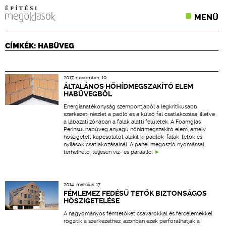
MENÜ
KONFERENCIÁK
CÍMKÉK: HABÜVEG
SZAKLAPOK
2017. november 10.
CPR TERMÉKKIÍRÁS
ÁLTALÁNOS HŐHÍDMEGSZAKÍTÓ ELEM
HABÜVEGBŐL
ÉPÍTÉSI JOG
Energiahatékonyság szempontjából a legkritikusabb
szerkezeti részlet a padló és a külső fal csatlakozása, illetve
a lábazati zónában a falak alatti felületek. A Foamglas
ONLINE KÉPZÉSEK
Perinsul habüveg anyagú hőhídmegszakító elem, amely
hőszigetelt kapcsolatot alakít ki padlók, falak, tetők és
nyílások csatlakozásainál. A panel megoszló nyomással
TERVEZÉSI SEGÉDLETEK
terhelhető, teljesen víz- és páraálló.
2014. március 17.
FÉMLEMEZ FEDÉSŰ TETŐK BIZTONSÁGOS
HŐSZIGETELÉSE
A hagyományos fémtetőket csavarokkal és fércelemekkel
rögzítik a szerkezethez, azonban ezek perforálhatják a