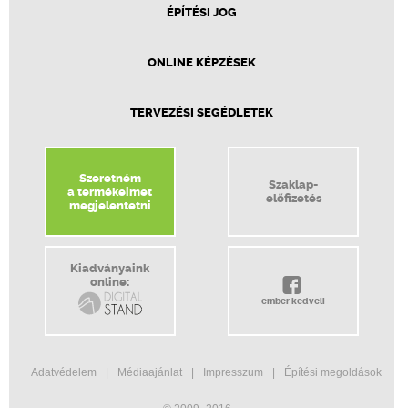
ÉPÍTÉSI JOG
ONLINE KÉPZÉSEK
TERVEZÉSI SEGÉDLETEK
Szeretném
Szaklap-
a termékeimet
előfizetés
megjelentetni
Kiadványaink
online:
ember kedveli
Adatvédelem
Médiaajánlat
Impresszum
Építési megoldások