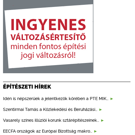
ÉPÍTÉSZETI HÍREK
Idén is népszerűek a jelentkezők körében a PTE MIK…
Szentirmai Tamás a Közlekedési és Beruházási…
Vasarely színes illúziói korunk sztárépítészeinek…
EECFA országok az Európai Bizottság makro…