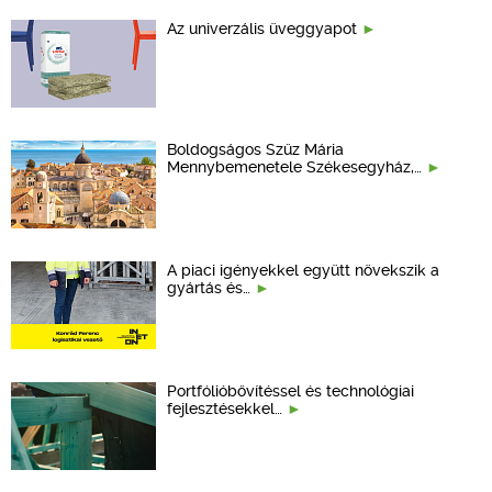
Az univerzális üveggyapot
Boldogságos Szűz Mária
Mennybemenetele Székesegyház,…
A piaci igényekkel együtt növekszik a
gyártás és…
Portfólióbővítéssel és technológiai
fejlesztésekkel…