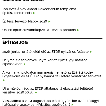
100 éves Árkay Aladár Rákócziánum temploma
építészkonferencia
Építész Tervezői Napok 2026
Online építésztovábbképzés a Tervlap portálon
ÉPÍTÉSI JOG
2026. június 30-ától elérhető az ÉTDR nyilvános felülete
Helyreállt a törvényes ügyfélkör az építésügyi hatósági
eljárásokban
A kormany.hu oldalon már megismerhető az Eljárási kódex
ügyfélkörre és az ÉTDR nyilvános felületére vonatkozó tervezet
Újra működni fog az ÉTDR általános tájékoztatási felülete? -
Frissítve: 2026.06.15.
Visszaállhat a 2024 augusztusa előtti ügyféli kör az építésügyi
hatósági eljárásokban (Frissítés: 2026.06.15.)