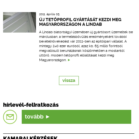
2011. április 05.
ÚJ TETŐPROFIL GYÁRTÁSÁT KEZDI MEG
MAGYARORSZÁGON A LINDAB
A Lindab biatorbágyi üzemében új gyártósort üzemeltek be
márciusban, a termelésbővülés eredményeként további
bevételnövekedést vár 2011-ben az építőipari vállalat. A
mintegy 240 ezer euróból, azaz kb. 65 millió forintból
megvalósult beruházásnak köszönhetően a mostantól
úttörő, modern tetőprofil előállítását kezdi meg
Magyarországon.
vissza
hírlevél-feliratkozás
tovább
KAMARAI KÉPZÉSEK