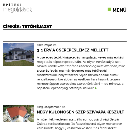
MENÜ
KONFERENCIÁK
CÍMKÉK: TETŐHÉJAZAT
SZAKLAPOK
2022. május 22.
CPR TERMÉKKIÍRÁS
3+1 ÉRV A CSEREPESLEMEZ MELLETT
A cserepes tetők kinézetét és hangulatát kevés más építési
ÉPÍTÉSI JOG
megoldás képes reprodukálni. Az olyan nehéz súlyú, sok
hibával rendelkező tetőfedési technológiákat azonban, mint
a cserépfedés, ma már érdemes más tetőfedési
ONLINE KÉPZÉSEK
módszerekkel helyettesíteni. Vajon milyen opciók állnak
rendelkezésünkre abban az esetben, ha a házunk tetején
mindenképpen cserepeket szeretnénk látni — de mindezt a
TERVEZÉSI SEGÉDLETEK
népszerű építőanyag hátrányai nélkül?
2019. szeptember 02.
NÉGY KÜLÖNÖSEN SZÉP SZÍVVÁPA KÉSZÜLT
A műemléki védelem alatt álló somogysárdi régi Betyár
Csárda tetőszerkezete (és falszerkezete) olyan mértékben
károsodott, hogy új vasbeton koszorút és fedélszéket