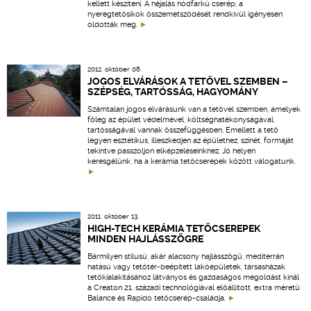
kellett készíteni. A héjalás hódfarkú cserép; a
nyeregtetősíkok összemetsződését rendkívül igényesen
oldották meg.
2012. október 08.
JOGOS ELVÁRÁSOK A TETŐVEL SZEMBEN –
SZÉPSÉG, TARTÓSSÁG, HAGYOMÁNY
Számtalan jogos elvárásunk van a tetővel szemben, amelyek
főleg az épület védelmével, költséghatékonyságával,
tartósságával vannak összefüggésben. Emellett a tető
legyen esztétikus, illeszkedjen az épülethez, színét, formáját
tekintve passzoljon elképzeléseinkhez. Jó helyen
keresgélünk, ha a kerámia tetőcserepek között válogatunk.
2011. október 13.
HIGH-TECH KERÁMIA TETŐCSEREPEK
MINDEN HAJLÁSSZÖGRE
Bármilyen stílusú, akár alacsony hajlásszögű, mediterrán
hatású vagy tetőtér-beépített lakóépületek, társasházak
tetőkialakításához látványos és gazdaságos megoldást kínál
a Creaton 21. századi technológiával előállított, extra méretű
Balance és Rapido tetőcserép-családja.