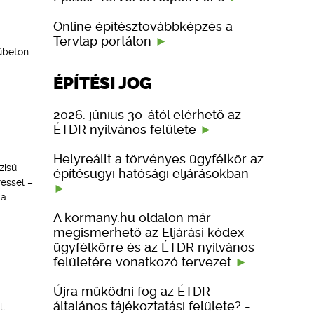
Online építésztovábbképzés a
Tervlap portálon
űbeton-
ÉPÍTÉSI JOG
2026. június 30-ától elérhető az
ÉTDR nyilvános felülete
Helyreállt a törvényes ügyfélkör az
zisú
építésügyi hatósági eljárásokban
réssel –
 a
A kormany.hu oldalon már
megismerhető az Eljárási kódex
ügyfélkörre és az ÉTDR nyilvános
felületére vonatkozó tervezet
Újra működni fog az ÉTDR
általános tájékoztatási felülete? -
l,