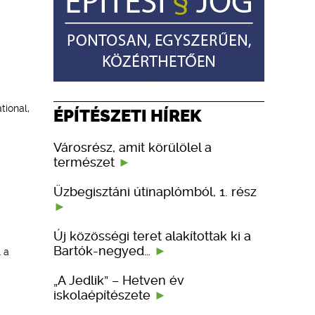
tional,
ÉPÍTÉSZETI HÍREK
Városrész, amit körülölel a
természet
Üzbegisztáni útinaplómból, 1. rész
Új közösségi teret alakítottak ki a
Bartók-negyed…
 a
„A Jedlik” – Hetven év
iskolaépítészete