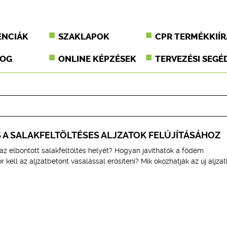
ENCIÁK
SZAKLAPOK
CPR TERMÉKKIÍR
JOG
ONLINE KÉPZÉSEK
TERVEZÉSI SEGÉ
 A SALAKFELTÖLTÉSES ALJZATOK FELÚJÍTÁSÁHOZ
 az elbontott salakfeltöltés helyét? Hogyan javíthatók a födém
 kell az aljzatbetont vasalással erősíteni? Mik okozhatják az új aljza