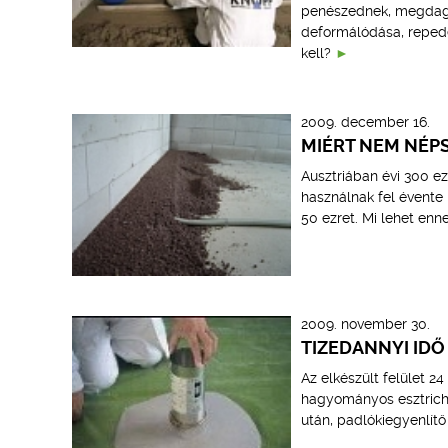
penészednek, megdagad
deformálódása, repede
kell?
2009. december 16.
MIÉRT NEM NÉ
Ausztriában évi 300 e
használnak fel évente
50 ezret. Mi lehet enn
2009. november 30.
TIZEDANNYI IDŐ
Az elkészült felület 2
hagyományos esztrichh
után, padlókiegyenlítő