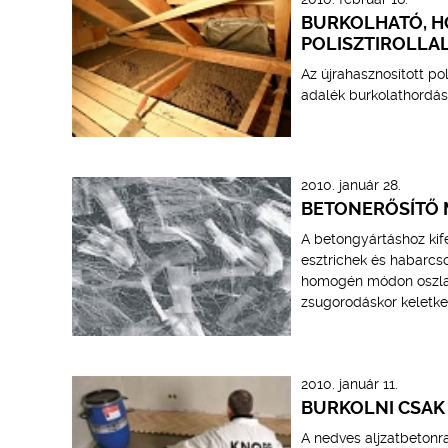
BURKOLHATÓ, H
POLISZTIROLLA
Az újrahasznosított p
adalék burkolathordásr
2010. január 28.
BETONERŐSÍTŐ 
A betongyártáshoz kife
esztrichek és habarcso
homogén módon oszlana
zsugorodáskor keletk
2010. január 11.
BURKOLNI CSAK 
A nedves aljzatbetonra