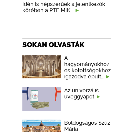
Idén is népszerűek a jelentkezők
körében a PTE MIK…
SOKAN OLVASTÁK
A
hagyományokhoz
és kötöttségekhez
igazodva épült…
Az univerzális
üveggyapot
Boldogságos Szűz
Mária