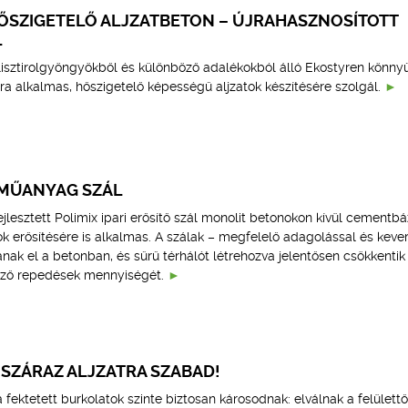
ŐSZIGETELŐ ALJZATBETON – ÚJRAHASZNOSÍTOTT
L
olisztirolgyöngyökből és különböző adalékokból álló Ekostyren könny
a alkalmas, hőszigetelő képességű aljzatok készítésére szolgál.
MŰANYAG SZÁL
jlesztett Polimix ipari erősítő szál monolit betonokon kívül cementbá
k erősítésére is alkalmas. A szálak – megfelelő adagolással és keve
k el a betonban, és sűrű térhálót létrehozva jelentősen csökkentik
ező repedések mennyiségét.
SZÁRAZ ALJZATRA SZABAD!
 fektetett burkolatok szinte biztosan károsodnak: elválnak a felülettő