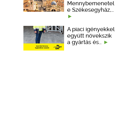
Mennybemenetel
e Székesegyház,…
A piaci igényekkel
együtt növekszik
a gyártás és…
Portfólióbővítéssel
és technológiai
fejlesztésekkel…
KÉPZÉSEK
TERVEZÉSI SEGÉDLETEK
ember kedveli