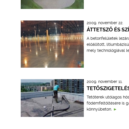
2009. november 22.
ÁTTETSZŐ ÉS S
A betonfelületek lezár
előállított, lítiumbázi
mely technológiával l
2009. november 11.
TETŐSZIGETEL
Tetőterek utólagos hős
födémfeltöltésére is 
könnyűbeton.