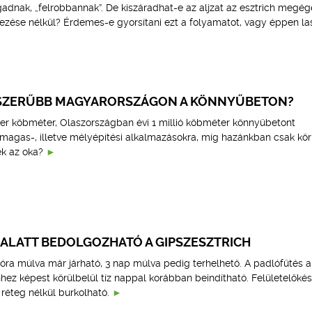
nak, „felrobbannak”. De kiszáradhat-e az aljzat az esztrich megég
zése nélkül? Érdemes-e gyorsítani ezt a folyamatot, vagy éppen las
PSZERŰBB MAGYARORSZÁGON A KÖNNYŰBETON?
zer köbméter, Olaszországban évi 1 millió köbméter könnyűbetont
 magas-, illetve mélyépítési alkalmazásokra, míg hazánkban csak kör
ek az oka?
 ALATT BEDOLGOZHATÓ A GIPSZESZTRICH
4 óra múlva már járható, 3 nap múlva pedig terhelhető. A padlófűtés a
ez képest körülbelül tíz nappal korábban beindítható. Felületelőkés
 réteg nélkül burkolható.