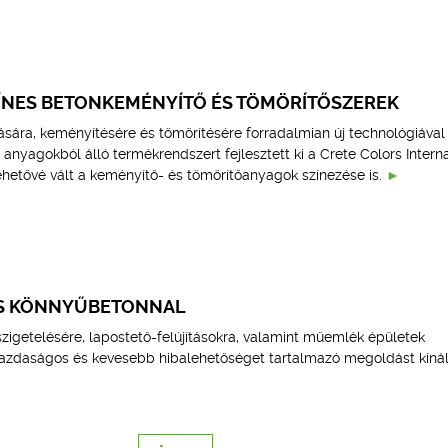
ZÍNES BETONKEMÉNYÍTŐ ÉS TÖMÖRÍTŐSZEREK
ására, keményítésére és tömörítésére forradalmian új technológiával
sú anyagokból álló termékrendszert fejlesztett ki a Crete Colors Interna
ehetővé vált a keményítő- és tömörítőanyagok színezése is.
ÉS KÖNNYŰBETONNAL
zigetelésére, lapostető-felújításokra, valamint műemlék épületek
gazdaságos és kevesebb hibalehetőséget tartalmazó megoldást kínál