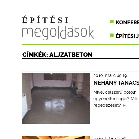
KONFER
ÉPÍTÉSI 
CÍMKÉK: ALJZATBETON
2010. március 19.
NÉHÁNY TANÁCS
Mivel célszerű pótolni
egyenetlenségei? Mikor
repedezését?
2010. február 16.