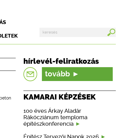
ÁS
DLETEK
hírlevél-feliratkozás
tovább
KAMARAI KÉPZÉSEK
tbeton
100 éves Árkay Aladár
Rákócziánum temploma
építészkonferencia
Építész Tervezői Napok 2026