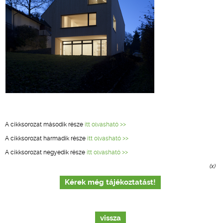
A cikksorozat második része
itt olvasható >>
A cikksorozat harmadik része
itt olvasható >>
A cikksorozat negyedik része
itt olvasható >>
(x)
Kérek még tájékoztatást!
vissza