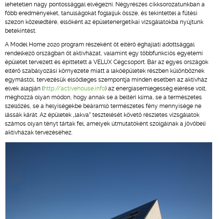
lehetetlen nagy pontossággal elvégezni. Négyrészes cikksorozatunkban a
főbb eredményeket, tanulságokat foglaljuk össze, és tekintettel a fűtési
szezon közeledtére, elsőként az épületenergetikai vizsgálatokba nyújtunk
betekintést.
A Model Home 2020 program részeként öt eltérő éghajlati adottsággal
rendelkező országban öt aktívházat, valamint egy többfunkciós egyetemi
épületet tervezett és építtetett a VELUX Cégcsoport. Bár az egyes országok
eltérő szabályozási környezete miatt a lakóépületek részben különböznek
egymástól, tervezésük elsődleges szempontja minden esetben az aktívház
elvek alapján (
http://activehouse.info
) az energiasemlegesség elérése volt,
méghozzá olyan módon, hogy annak se a beltéri klíma, se a természetes
szellőzés, se a helyiségekbe beáramló természetes fény mennyisége ne
lássák kárát. Az épületek „lakva” tesztelését követő részletes vizsgálatok
számos olyan tényt tártak fel, amelyek útmutatóként szolgálnak a jövőbeli
aktívházak tervezéséhez.