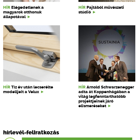
HÍR
Elégedetlenek a
HÍR
Pajtából művészeti
magyarok otthonuk
stúdió
állapotával
HÍR
Tíz év után lecserélte
HÍR
Arnold Schwarzenegger
modelljeit a Velux
adta át Koppenhágában a
világ legfenntarthatóbb
projektjeinek járó
elismeréseket
hírlevél-feliratkozás