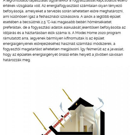
A legfontosabb tapasztalat ugyanakkor a fogyasztással kapcsolatos eltérő
értékek vizsgálata volt. Az energiafogyasztást számtalan olyan tényező
befolyásolja, amelyeket a tervezés során lehetetlen előre meghatározni,
ami különösen igaz a felhasználói szokásokra. A lakók a legtöbb épület
esetében a becsültnél 2,5 °C-kal magasabb beltéri hőmérsékletet
preferáltak, de a fogyasztási adatok alakulását jelentősen befolyásolta az
időjárás és a háztartásban élők száma is. A Model Home 2020 program
rámutatott arra, legyenek bármilyen kifinomultak is az épület
energiaigényének előrejelzéséhez használt számítási módszerek, a
fogyasztói magatartást lehetetlen megjósolni. Így felmerült az a javaslat,
hogy az épületek energiaigényét önálló érték helyett a jövőben sávosan
határozzák meg.