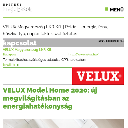
MENÜ
KONFERENCIÁK
VELUX Magyarország LKR Kft.
|
Példa
| |
energia
,
fény
,
hőszivattyú
,
napkollektor
,
szellőztetés
SZAKLAPOK
2015. december 07.
kapcsolat
CPR TERMÉKKIÍRÁS
VELUX Magyarország LKR Kft.
Budapest
http://www.velux.hu/
ÉPÍTÉSI JOG
Termékkiíráshoz szükséges adatok a CPR.hu oldalon:
tovább
ONLINE KÉPZÉSEK
TERVEZÉSI SEGÉDLETEK
VELUX Model Home 2020: új
megvilágításban az
energiahatékonyság