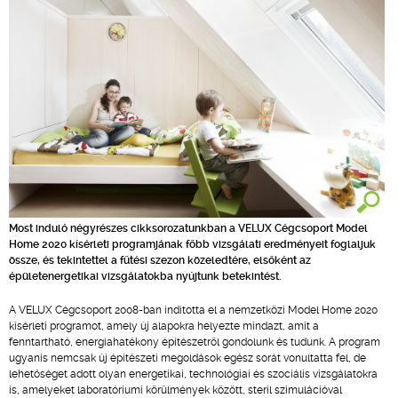
Most induló négyrészes cikksorozatunkban a VELUX Cégcsoport Model
Home 2020 kísérleti programjának főbb vizsgálati eredményeit foglaljuk
össze, és tekintettel a fűtési szezon közeledtére, elsőként az
épületenergetikai vizsgálatokba nyújtunk betekintést.
A VELUX Cégcsoport 2008-ban indította el a nemzetközi Model Home 2020
kísérleti programot, amely új alapokra helyezte mindazt, amit a
fenntartható, energiahatékony építészetről gondolunk és tudunk. A program
ugyanis nemcsak új építészeti megoldások egész sorát vonultatta fel, de
lehetőséget adott olyan energetikai, technológiai és szociális vizsgálatokra
is, amelyeket laboratóriumi körülmények között, steril szimulációval