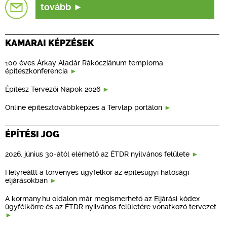
tovább
KAMARAI KÉPZÉSEK
100 éves Árkay Aladár Rákócziánum temploma
építészkonferencia
Építész Tervezői Napok 2026
Online építésztovábbképzés a Tervlap portálon
ÉPÍTÉSI JOG
2026. június 30-ától elérhető az ÉTDR nyilvános felülete
Helyreállt a törvényes ügyfélkör az építésügyi hatósági
eljárásokban
A kormany.hu oldalon már megismerhető az Eljárási kódex
ügyfélkörre és az ÉTDR nyilvános felületére vonatkozó tervezet