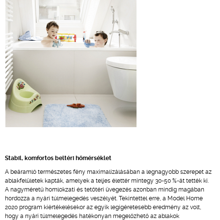
Stabil, komfortos beltéri hőmérséklet
A beáramló természetes fény maximalizálásában a legnagyobb szerepet az
ablakfelületek kapták, amelyek a teljes élettér mintegy 30-50 %-át tették ki.
A nagyméretű homlokzati és tetőtéri üvegezés azonban mindig magában
hordozza a nyári túlmelegedés veszélyét. Tekintettel erre, a Model Home
2020 program kiértékelésekor az egyik legígéretesebb eredmény az volt,
hogy a nyári túlmelegedés hatékonyan megelőzhető az ablakok