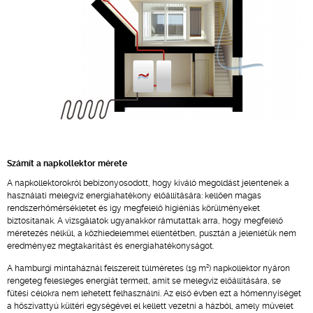
Számít a napkollektor mérete
A napkollektorokról bebizonyosodott, hogy kiváló megoldást jelentenek a
használati melegvíz energiahatékony előállítására: kellően magas
rendszerhőmérsékletet és így megfelelő higiéniás körülményeket
biztosítanak. A vizsgálatok ugyanakkor rámutattak arra, hogy megfelelő
méretezés nélkül, a közhiedelemmel ellentétben, pusztán a jelenlétük nem
eredményez megtakarítást és energiahatékonyságot.
2
A hamburgi mintaháznál felszerelt túlméretes (19 m
) napkollektor nyáron
rengeteg felesleges energiát termelt, amit se melegvíz előállítására, se
fűtési célokra nem lehetett felhasználni. Az első évben ezt a hőmennyiséget
a hőszivattyú kültéri egységével el kellett vezetni a házból, amely művelet