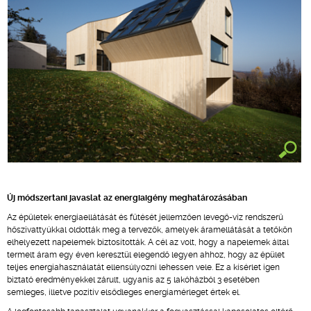
Új módszertani javaslat az energiaigény meghatározásában
Az épületek energiaellátását és fűtését jellemzően levegő-víz rendszerű
hőszivattyúkkal oldották meg a tervezők, amelyek áramellátását a tetőkön
elhelyezett napelemek biztosították. A cél az volt, hogy a napelemek által
termelt áram egy éven keresztül elegendő legyen ahhoz, hogy az épület
teljes energiahasználatát ellensúlyozni lehessen vele. Ez a kísérlet igen
biztató eredményekkel zárult, ugyanis az 5 lakóházból 3 esetében
semleges, illetve pozitív elsődleges energiamérleget értek el.