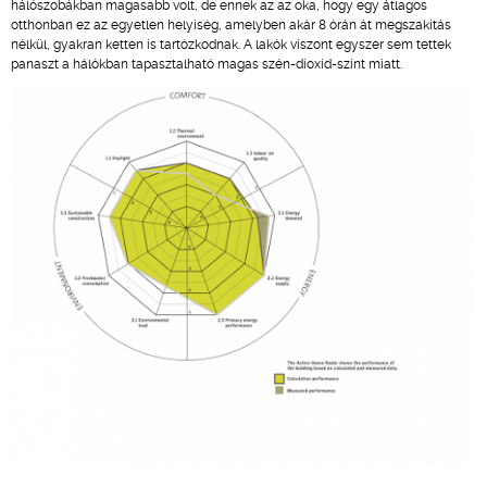
hálószobákban magasabb volt, de ennek az az oka, hogy egy átlagos
otthonban ez az egyetlen helyiség, amelyben akár 8 órán át megszakítás
nélkül, gyakran ketten is tartózkodnak. A lakók viszont egyszer sem tettek
panaszt a hálókban tapasztalható magas szén-dioxid-szint miatt.