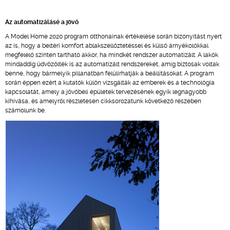
Az automatizálásé a jövő
A Model Home 2020 program otthonainak értékelése során bizonyítást nyert
az is, hogy a beltéri komfort ablakszellőztetéssel és külső árnyékolókkal
megfelelő szinten tartható akkor, ha mindkét rendszer automatizált. A lakók
mindaddig üdvözölték is az automatizált rendszereket, amíg biztosak voltak
benne, hogy bármelyik pillanatban felülírhatják a beállításokat. A program
során éppen ezért a kutatók külön vizsgálták az emberek és a technológia
kapcsolatát, amely a jövőbeli épületek tervezésének egyik legnagyobb
kihívása, és amelyről részletesen cikksorozatunk következő részében
számolunk be.