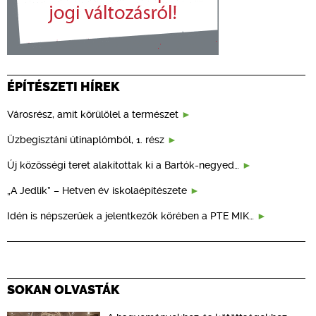
ÉPÍTÉSZETI HÍREK
Városrész, amit körülölel a természet
Üzbegisztáni útinaplómból, 1. rész
Új közösségi teret alakítottak ki a Bartók-negyed…
„A Jedlik” – Hetven év iskolaépítészete
Idén is népszerűek a jelentkezők körében a PTE MIK…
SOKAN OLVASTÁK