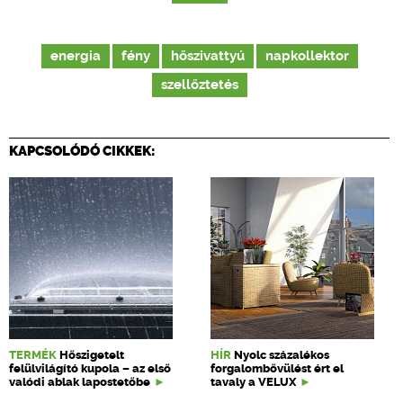
energia
fény
hőszivattyú
napkollektor
szellőztetés
KAPCSOLÓDÓ CIKKEK:
TERMÉK
Hőszigetelt
HÍR
Nyolc százalékos
felülvilágító kupola – az első
forgalombővülést ért el
valódi ablak lapostetőbe
tavaly a VELUX