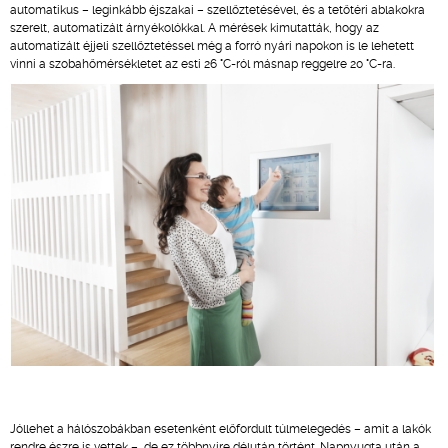
automatikus – leginkább éjszakai – szellőztetésével, és a tetőtéri ablakokra
szerelt, automatizált árnyékolókkal. A mérések kimutatták, hogy az
automatizált éjjeli szellőztetéssel még a forró nyári napokon is le lehetett
vinni a szobahőmérsékletet az esti 26 °C-ról másnap reggelre 20 °C-ra.
Jóllehet a hálószobákban esetenként előfordult túlmelegedés – amit a lakók
rendre észre is vettek –, de ez többnyire délután történt. Napnyugta után a