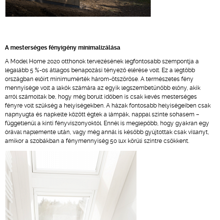
A mesterséges fényigény minimalizálása
A Model Home 2020 otthonok tervezésének legfontosabb szempontja a
legalább 5 %-os átlagos benapozási tényező elérése volt. Ez a legtöbb
országban előírt minimumérték három-ötszöröse. A természetes fény
mennyisége volt a lakók számára az egyik legszembetűnőbb előny, akik
arról számoltak be, hogy még borult időben is csak kevés mesterséges
fényre volt szükség a helyiségekben. A házak fontosabb helyiségeiben csak
napnyugta és napkelte között égtek a lámpák, nappal szinte sohasem –
függetlenül a kinti fényviszonyoktól. Ennél is meglepőbb, hogy gyakran egy
órával naplemente után, vagy még annál is később gyújtottak csak villanyt,
amikor a szobákban a fénymennyiség 50 lux körüli szintre csökkent.