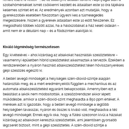
szobahőmérséklet ismét csökkenni kezdett és általában este 10 óra tájékára
kellemes szintet ért el. Az eredmények azonban azt mutatják, hogy a
gyerekszobák esetében fokozottan ügyelni kell a túlmelegedés
megelőzésére, hiszen a gyerekek általában este 10 előtt fekszenek. Ez
megoldható többek között azzal, ha a hálószobákat a ház keleti oldalán –
amit nem ér a délutáni nap – és a földszinten alakítják ki.
Kiváló légminőség természetesen
Egy kivételével – ahol kizárólag az ablakokat használták szellőztetésre –
valamennyi épületben hibrid szellőztetést alkalmaztak a tervezők. Ezekben a
rendszerekben a nyáron használt ablakszellőztetést télen hővisszanyeréses
gépi szellőzés egészíti ki.
A beltéri levegő minőségét a helyiségek szén-dioxid-szintje alapján
határozták meg, és a mért eredményektől függően a mechanikus és az
automata ablakszellőztetést egyaránt bekapcsolták. Amennyiben ezt a
beállítást a lakók nem módosították, a szellőzőrendszer akkor lépett
működésbe, amikor a szén-dioxid-szint meghaladta a 850 ppm értéket. A
mérések azt is igazolták, hogy a beltéri levegő minősége a legtöbb
helyiségben tavasszal, nyáron és ősszel is kiváló volt, meghaladva a téli
levegő minőségét. Ennek egyik oka, hogy a fűtési szezonon kívül a házakat
kizárólag az ablakokon keresztül szellőztették, ami jelentősen gyorsabb
légcserét biztosít, mint a gépi szellőztetés. A szén-dioxid szintje a