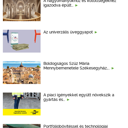
A hagyományokhoz és kötöttségekhez
igazodva épült…
Az univerzális üveggyapot
Boldogságos Szűz Mária
Mennybemenetele Székesegyház,…
A piaci igényekkel együtt növekszik a
gyártás és…
Portfólióbővítéssel és technológiai