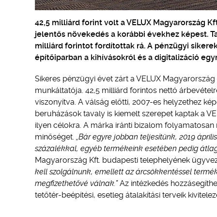
42,5 milliárd forint volt a VELUX Magyarország K
jelentős növekedés a korábbi évekhez képest. Ta
milliárd forintot fordítottak rá. A pénzügyi siker
építőiparban a kihívásokról és a digitalizáció eg
Sikeres pénzügyi évet zárt a VELUX Magyarország K
munkáltatója. 42,5 milliárd forintos nettó árbevéte
viszonyítva. A válság előtti, 2007-es helyzethez kép
beruházások tavaly is kiemelt szerepet kaptak a VEL
ilyen célokra. A márka iránti bizalom folyamatosa
minőséget.
„Bár egyre jobban teljesítünk, 2019 ápril
százalékkal, egyéb termékeink esetében pedig átla
Magyarország Kft. budapesti telephelyének ügyvez
kell szolgálnunk, emellett az árcsökkentéssel termé
megfizethetővé válnak.”
Az intézkedés hozzásegíthet
tetőtér-beépítési, esetleg átalakítási terveik kivitele