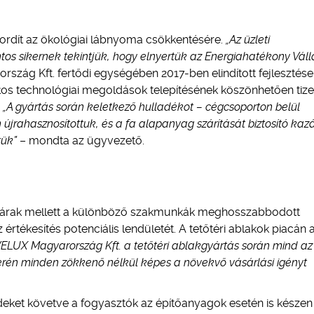
ordít az ökológiai lábnyoma csökkentésére.
„Az üzleti
os sikernek tekintjük, hogy elnyertük az Energiahatékony Váll
rszág Kft. fertődi egységében 2017-ben elindított fejlesztése
kos technológiai megoldások telepítésének köszönhetően tiz
.
„A gyártás során keletkező hulladékot – cégcsoporton belül
újrahasznosítottuk, és a fa alapanyag szárítását biztosító ka
tük”
– mondta az ügyvezető.
si árak mellett a különböző szakmunkák meghosszabbodott
értékesítés potenciális lendületét. A tetőtéri ablakok piacán 
VELUX Magyarország Kft. a tetőtéri ablakgyártás során mind az
rén minden zökkenő nélkül képes a növekvő vásárlási igényt
rendeket követve a fogyasztók az építőanyagok esetén is készen