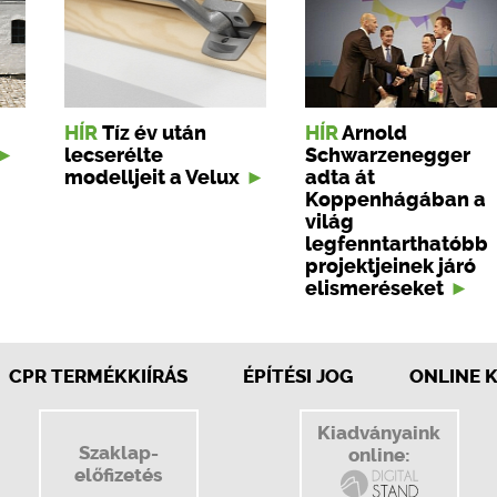
HÍR
Tíz év után
HÍR
Arnold
lecserélte
Schwarzenegger
modelljeit a Velux
adta át
Koppenhágában a
világ
legfenntarthatóbb
projektjeinek járó
elismeréseket
CPR TERMÉKKIÍRÁS
ÉPÍTÉSI JOG
ONLINE 
Kiadványaink
Szaklap-
online:
előfizetés