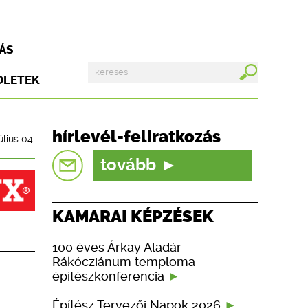
ÁS
DLETEK
hírlevél-feliratkozás
úlius 04.
tovább
KAMARAI KÉPZÉSEK
100 éves Árkay Aladár
Rákócziánum temploma
építészkonferencia
Építész Tervezői Napok 2026