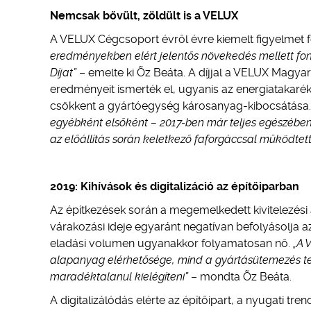
Nemcsak bővült, zöldült is a VELUX
A VELUX Cégcsoport évről évre kiemelt figyelmet f
eredményekben elért jelentős növekedés mellett font
Díjat”
– emelte ki Õz Beáta. A díjjal a VELUX Magyaro
eredményeit ismerték el, ugyanis az energiatakaré
csökkent a gyártóegység károsanyag-kibocsátása
egyébként elsőként – 2017-ben már teljes egészében 
az előállítás során keletkező faforgáccsal működtet
2019: Kihívások és digitalizáció az építőiparban
Az építkezések során a megemelkedett kivitelezé
várakozási ideje egyaránt negatívan befolyásolja az 
eladási volumen ugyanakkor folyamatosan nő.
„A 
alapanyag elérhetősége, mind a gyártásütemezés te
maradéktalanul kielégíteni”
– mondta Õz Beáta.
A digitalizálódás elérte az építőipart, a nyugati t