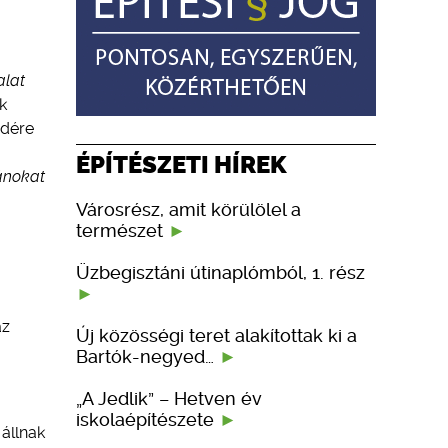
alat
k
edére
ÉPÍTÉSZETI HÍREK
zánokat
Városrész, amit körülölel a
természet
Üzbegisztáni útinaplómból, 1. rész
az
Új közösségi teret alakítottak ki a
Bartók-negyed…
„A Jedlik” – Hetven év
iskolaépítészete
 állnak