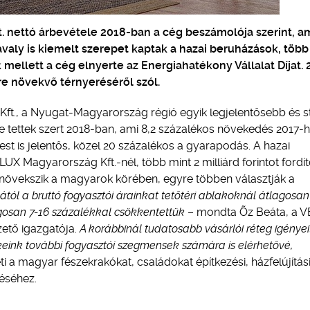
ft. nettó árbevétele 2018-ban a cég beszámolója szerint, a
valy is kiemelt szerepet kaptak a hazai beruházások, több
ek mellett a cég elnyerte az Energiahatékony Vállalat Díjat. 
yre növekvő térnyeréséről szól.
ft., a Nyugat-Magyarország régió egyik legjelentősebb és st
lre tettek szert 2018-ban, ami 8,2 százalékos növekedés 2017-
est is jelentős, közel 20 százalékos a gyarapodás. A hazai
UX Magyarország Kft.-nél, több mint 2 milliárd forintot fordít
n növekszik a magyarok körében, egyre többen választják a
isától a bruttó fogyasztói árainkat tetőtéri ablakoknál átlagosan
gosan 7-16 százalékkal csökkentettük
– mondta Õz Beáta, a 
ető igazgatója.
A korábbinál tudatosabb vásárlói réteg igényeit 
keink további fogyasztói szegmensek számára is elérhetővé,
i a magyar fészekrakókat, családokat építkezési, házfelújítás
zéséhez.