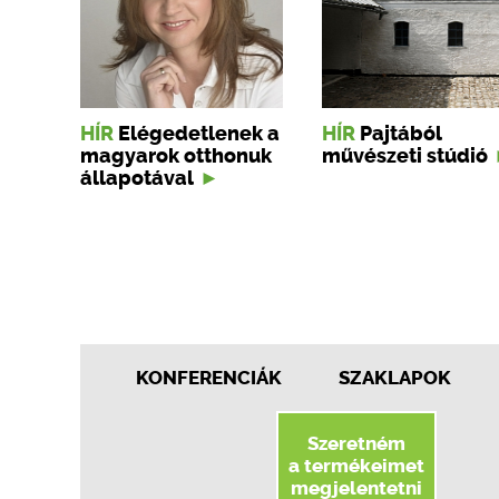
HÍR
Elégedetlenek a
HÍR
Pajtából
magyarok otthonuk
művészeti stúdió
állapotával
KONFERENCIÁK
SZAKLAPOK
Szeretném
a termékeimet
megjelentetni