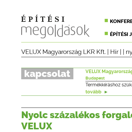
KONFER
ÉPÍTÉSI 
VELUX Magyarország LKR Kft.
|
Hír
| |
ny
kapcsolat
VELUX Magyarország
Budapest
Termékkiíráshoz szük
tovább
Nyolc százalékos forgal
VELUX