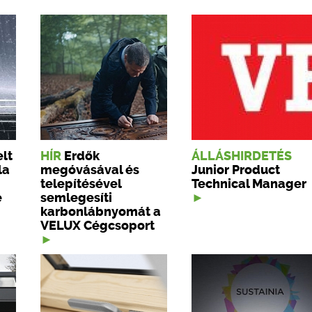
lt
HÍR
Erdők
ÁLLÁSHIRDETÉS
la
megóvásával és
Junior Product
telepítésével
Technical Manager
e
semlegesíti
karbonlábnyomát a
VELUX Cégcsoport