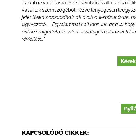
az online vásárlásra. A szakemberek által összeállí
vásárlók szemszögéből nézve lényegesen leegysze
jelentősen szaporodhatnak azok a webáruházak, mel
ügyvezető. –
Figyelemmel kell lennünk arra is, hogy
online szolgáltatás esetén elsődleges célnak kell l
rövidítése.”
Kérek
nyíl
KAPCSOLÓDÓ CIKKEK: