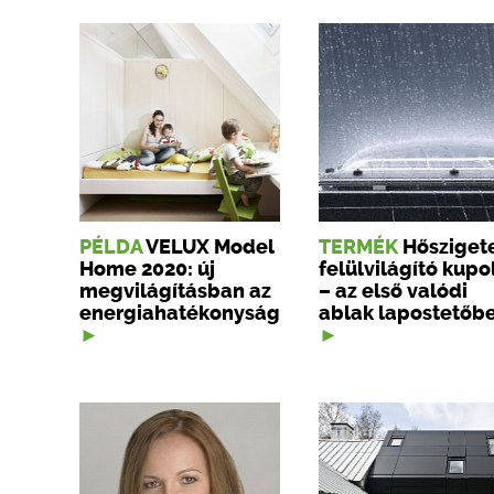
PÉLDA
VELUX Model
TERMÉK
Hőszigete
Home 2020: új
felülvilágító kupo
megvilágításban az
– az első valódi
energiahatékonyság
ablak lapostetőb