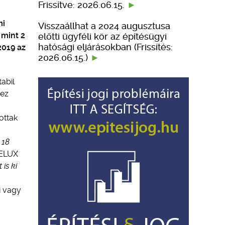
Frissítve: 2026.06.15.
mi
Visszaállhat a 2024 augusztusa
 mint 2
előtti ügyféli kör az építésügyi
hatósági eljárásokban (Frissítés:
2019 az
2026.06.15.)
abil
hez
ottak
 18
VELUX
is ki
i vagy