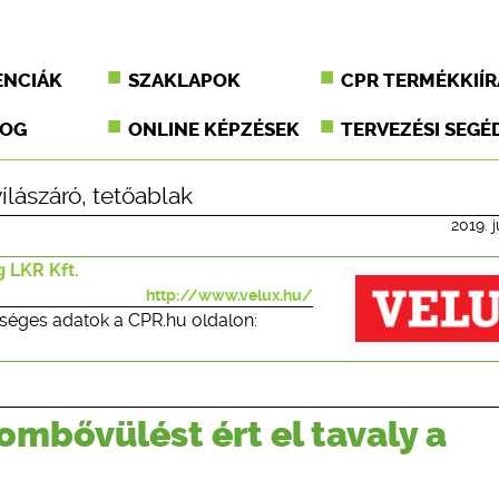
ENCIÁK
SZAKLAPOK
CPR TERMÉKKIÍR
JOG
ONLINE KÉPZÉSEK
TERVEZÉSI SEGÉ
ílászáró
,
tetőablak
2019. j
 LKR Kft.
http://www.velux.hu/
séges adatok a CPR.hu oldalon:
ombővülést ért el tavaly a