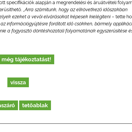
tott specifikációk alapján a megrendelési és áruátvételi folya
rűsíthető.
„Arra számítunk, hogy az elkövetkező időszakban
yek ezeket a vevői elvárásokat képesek kielégíteni
– tette h
 az információgyűjtésre fordított idő csökken, bármely applikác
ennie a fogyasztó döntéshozatali folyamatának egyszerűsítése é
 még tájékoztatást!
vissza
ászáró
tetőablak