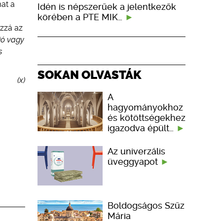
mat a
Idén is népszerűek a jelentkezők
körében a PTE MIK…
ozzá az
ió vagy
s
SOKAN OLVASTÁK
(x)
A
hagyományokhoz
és kötöttségekhez
igazodva épült…
Az univerzális
üveggyapot
Boldogságos Szűz
Mária