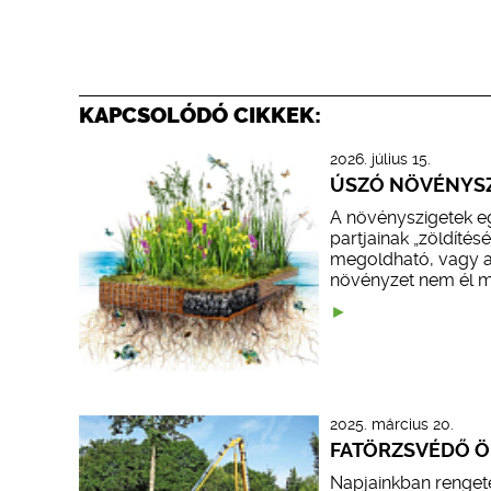
KAPCSOLÓDÓ CIKKEK:
2026. július 15.
ÚSZÓ NÖVÉNYS
A növényszigetek eg
partjainak „zöldítés
megoldható, vagy a 
növényzet nem él 
2025. március 20.
FATÖRZSVÉDŐ 
Napjainkban renget