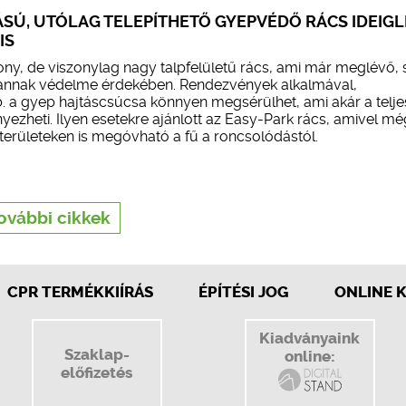
SÚ, UTÓLAG TELEPÍTHETŐ GYEPVÉDŐ RÁCS IDEIG
IS
ny, de viszonylag nagy talpfelületű rács, ami már meglévő, s
annak védelme érdekében. Rendezvények alkalmával,
. a gyep hajtáscsúcsa könnyen megsérülhet, ami akár a telj
yezheti. Ilyen esetekre ajánlott az Easy-Park rács, amivel mé
területeken is megóvható a fű a roncsolódástól.
ovábbi cikkek
CPR TERMÉKKIÍRÁS
ÉPÍTÉSI JOG
ONLINE 
Kiadványaink
Szaklap-
online:
előfizetés