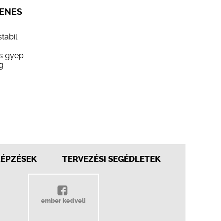
LENES
tabil
es gyep
g
KÉPZÉSEK
TERVEZÉSI SEGÉDLETEK
ember kedveli