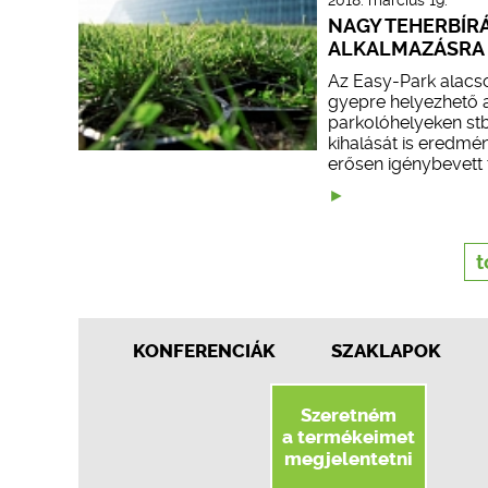
2018. március 19.
NAGY TEHERBÍRÁ
ALKALMAZÁSRA 
Az Easy-Park alacso
gyepre helyezhető 
parkolóhelyeken stb
kihalását is eredmén
erősen igénybevett 
t
KONFERENCIÁK
SZAKLAPOK
Szeretném
a termékeimet
megjelentetni