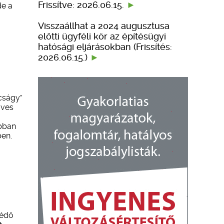
Frissítve: 2026.06.15.
de a
Visszaállhat a 2024 augusztusa
előtti ügyféli kör az építésügyi
hatósági eljárásokban (Frissítés:
2026.06.15.)
cságy”
üves
abban
ben.
védő