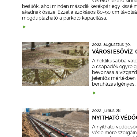
vezető/lezáró sínnel
beállók, ahol minden második kerékpár egy kissé 
akadnak össze. Ezzel a szokásos 80-90 cm távolsá
megduplázható a parkoló kapacitása.
2022. augusztus 30.
VÁROSI ESŐVÍZ
A hektikusabbá vál
a csapadék egyre g
bevonása a vízgazdá
jelentős mértékben 
beruházás igényes, 
2022. június 28.
NYITHATÓ VÉDŐ
A nyitható védőcsöv
védelmére szolgálna