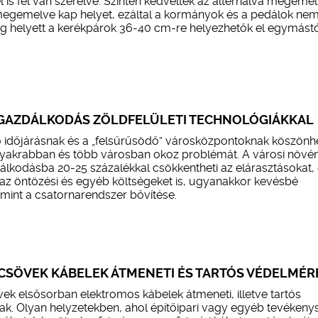
 is fel van szerelve. Szintén kedveltek az alternálva megemel
megemelve kap helyet, ezáltal a kormányok és a pedálok ne
g helyett a kerékpárok 36-40 cm-re helyezhetők el egymástó
-GAZDÁLKODÁS ZÖLDFELÜLETI TECHNOLÓGIÁKKAL
ó időjárásnak és a „felsűrűsödő” városközpontoknak köszönh
yakrabban és több városban okoz problémát. A városi növé
lkodásba 20-25 százalékkal csökkentheti az elárasztásokat,
az öntözési és egyéb költségeket is, ugyanakkor kevésbé
mint a csatornarendszer bővítése.
CSÖVEK KÁBELEK ÁTMENETI ÉS TARTÓS VÉDELMÉR
ek elsősorban elektromos kábelek átmeneti, illetve tartós
k. Olyan helyzetekben, ahol építőipari vagy egyéb tevéken