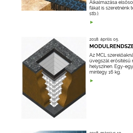
Alkalmazása elsősorb
fákat is szeretnénk 
stb.).
2018. április 05.
MODULRENDSZE
Az MCL szerelőaknák
üvegszál erősítésű
helyszínen. Egy-eg
mintegy 16 kg.