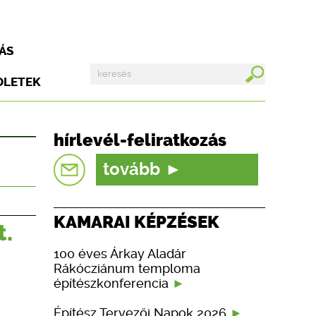
ÁS
DLETEK
hírlevél-feliratkozás
tovább
KAMARAI KÉPZÉSEK
t.
100 éves Árkay Aladár
Rákócziánum temploma
építészkonferencia
Építész Tervezői Napok 2026