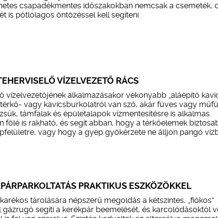
8 hetes csapadékmentes időszakokban nemcsak a csemeték, 
t is pótlólagos öntözéssel kell segíteni.
 TEHERVISELŐ VÍZELVEZETŐ RÁCS
lő vízelvezetőjének alkalmazásakor vékonyabb „aláépítő kavi
 térkő- vagy kavicsburkolatról van szó, akár füves vagy műf
zsűk, támfalak és épületalapok vízmentesítésre is alkalmas.
fölé is rakható, és segít abban, hogy a térkőelemek biztos
apfelületre, vagy hogy a gyep gyökérzete ne álljon pangó víz
PÁRPARKOLTATÁS PRAKTIKUS ESZKÖZÖKKEL
karékos tárolására népszerű megoldás a kétszintes, „fiókos”
l gázrugó segíti a kerékpár beemelését, és karcolódásoktól 