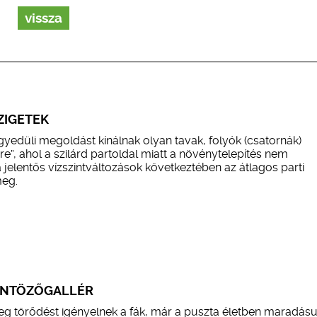
vissza
ZIGETEK
yedüli megoldást kínálnak olyan tavak, folyók (csatornák)
ére”, ahol a szilárd partoldal miatt a növénytelepítés nem
jelentős vízszintváltozások következtében az átlagos parti
meg.
ÖNTÖZŐGALLÉR
eg törődést igényelnek a fák, már a puszta életben maradás