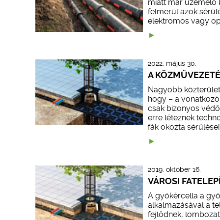
miatt már üzemelő k
felmerül azok sérül
elektromos vagy opt
2022. május 30.
A KÖZMŰVEZETÉ
Nagyobb közterület-
hogy – a vonatkozó
csak bizonyos védőt
erre léteznek techn
fák okozta sérülései
2019. október 16.
VÁROSI FATELEPÍ
A gyökércella a gyö
alkalmazásával a t
fejlődnek, lombozat