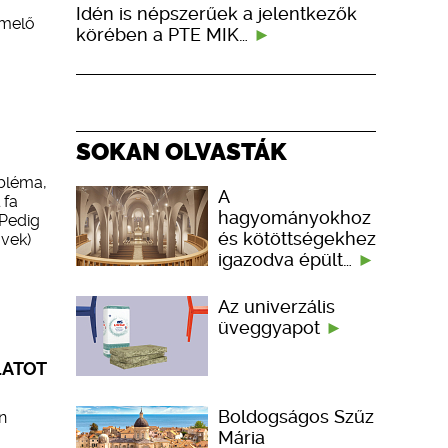
Idén is népszerűek a jelentkezők
emelő
körében a PTE MIK…
SOKAN OLVASTÁK
obléma,
A
 fa
hagyományokhoz
 Pedig
és kötöttségekhez
övek)
igazodva épült…
Az univerzális
üveggyapot
LATOT
Boldogságos Szűz
n
Mária