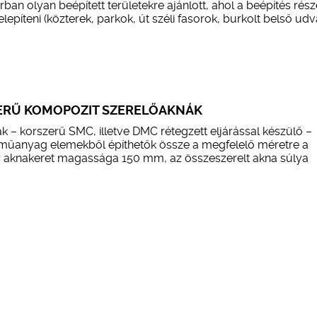
an olyan beépített területekre ajánlott, ahol a beépítés rés
telepíteni (közterek, parkok, út széli fasorok, burkolt belső ud
RŰ KOMOPOZIT SZERELŐAKNÁK
 – korszerű SMC, illetve DMC rétegzett eljárással készülő –
 műanyag elemekből építhetők össze a megfelelő méretre a
y aknakeret magassága 150 mm, az összeszerelt akna súlya