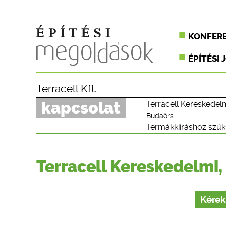
KONFER
ÉPÍTÉSI 
Terracell Kft.
kapcsolat
Terracell Kereskedelm
Budaörs
Termákkiíráshoz szük
Terracell Kereskedelmi,
Kérek