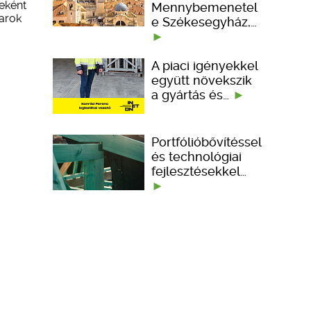
zeként
Mennybemenetel
varok
e Székesegyház,…
A piaci igényekkel
együtt növekszik
a gyártás és…
Portfólióbővítéssel
és technológiai
fejlesztésekkel…