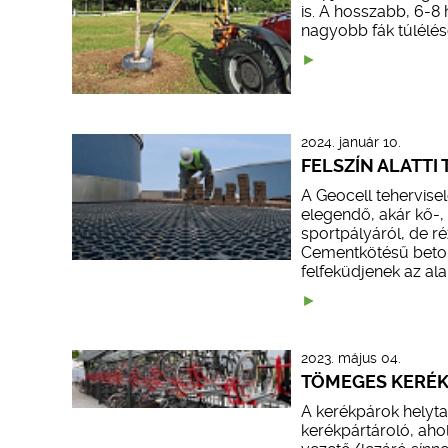
is. A hosszabb, 6-
nagyobb fák túlélésé
2024. január 10.
FELSZÍN ALATTI
A Geocell tehervise
elegendő, akár kő-,
sportpályáról, de ré
Cementkötésű beton 
felfeküdjenek az al
2023. május 04.
TÖMEGES KERÉK
A kerékpárok helyta
kerékpártároló, aho