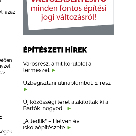
t
m
l, azaz
ÉPÍTÉSZETI HÍREK
etően
Városrész, amit körülölel a
nyzet
természet
 és
Üzbegisztáni útinaplómból, 1. rész
Új közösségi teret alakítottak ki a
Bartók-negyed…
E
„A Jedlik” – Hetven év
iskolaépítészete
ységek