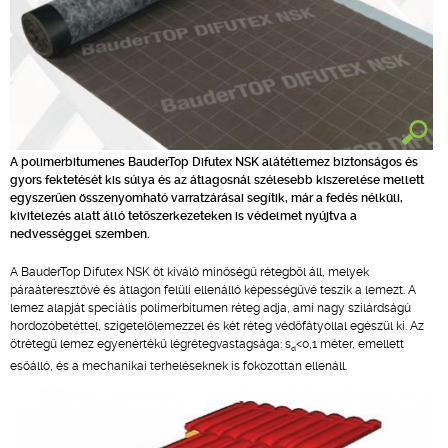
A polimerbitumenes BauderTop Difutex NSK alátétlemez biztonságos és
gyors fektetését kis súlya és az átlagosnál szélesebb kiszerelése mellett
egyszerűen összenyomható varratzárásai segítik, már a fedés nélküli,
kivitelezés alatt álló tetőszerkezeteken is védelmet nyújtva a
nedvességgel szemben.
A BauderTop Difutex NSK öt kiváló minőségű rétegből áll, melyek
páraáteresztővé és átlagon felüli ellenálló képességűvé teszik a lemezt. A
lemez alapját speciális polimerbitumen réteg adja, ami nagy szilárdságú
hordozóbetéttel, szigetelőlemezzel és két réteg védőfátyollal egészül ki. Az
ötrétegű lemez egyenértékű légrétegvastagsága: s
<0,1 méter, emellett
d
esőálló, és a mechanikai terheléseknek is fokozottan ellenáll.