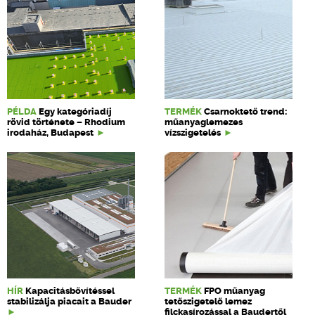
PÉLDA
Egy kategóriadíj
TERMÉK
Csarnoktető trend:
rövid története – Rhodium
műanyaglemezes
irodaház, Budapest
vízszigetelés
HÍR
Kapacitásbővítéssel
TERMÉK
FPO műanyag
stabilizálja piacait a Bauder
tetőszigetelő lemez
filckasírozással a Baudertől