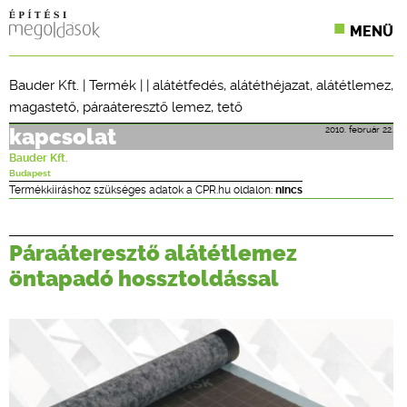
MENÜ
KONFERENCIÁK
Bauder Kft.
|
Termék
| |
alátétfedés
,
alátéthéjazat
,
alátétlemez
,
magastető
,
páraáteresztő lemez
,
tető
SZAKLAPOK
2010. február 22.
kapcsolat
CPR TERMÉKKIÍRÁS
Bauder Kft.
Budapest
ÉPÍTÉSI JOG
Termékkiíráshoz szükséges adatok a CPR.hu oldalon:
nincs
ONLINE KÉPZÉSEK
Páraáteresztő alátétlemez
TERVEZÉSI SEGÉDLETEK
öntapadó hossztoldással