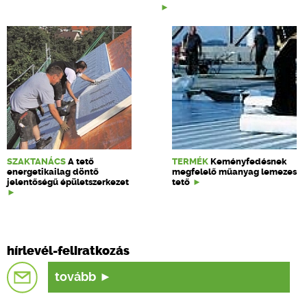
SZAKTANÁCS
A tető
TERMÉK
Keményfedésnek
energetikailag döntő
megfelelő műanyag lemezes
jelentőségű épületszerkezet
tető
hírlevél-feliratkozás
tovább