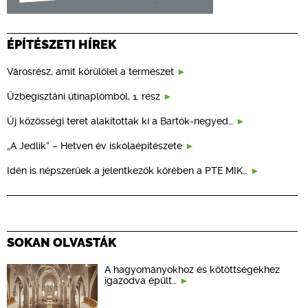
ÉPÍTÉSZETI HÍREK
Városrész, amit körülölel a természet
Üzbegisztáni útinaplómból, 1. rész
Új közösségi teret alakítottak ki a Bartók-negyed…
„A Jedlik” – Hetven év iskolaépítészete
Idén is népszerűek a jelentkezők körében a PTE MIK…
SOKAN OLVASTÁK
A hagyományokhoz és kötöttségekhez
igazodva épült…