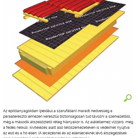
Az építőanyagokban (például a szarufában) maradt nedvesség a
páraáteresztő lemezen keresztül biztonságosan tud távozni a szerkezetből,
még a második átszellőztető réteg hiányakor is. Az alátétlemez vízzáró, még
a fedés nélküli, kivitelezés alatt álló tetőszerkezeteken is védelmet nyújtva
az eső és a hó ellen. (A lécezésnél és az ellenléceknél lévő átszegezések