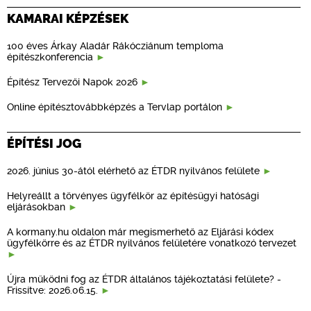
KAMARAI KÉPZÉSEK
100 éves Árkay Aladár Rákócziánum temploma
építészkonferencia
Építész Tervezői Napok 2026
Online építésztovábbképzés a Tervlap portálon
ÉPÍTÉSI JOG
2026. június 30-ától elérhető az ÉTDR nyilvános felülete
Helyreállt a törvényes ügyfélkör az építésügyi hatósági
eljárásokban
A kormany.hu oldalon már megismerhető az Eljárási kódex
ügyfélkörre és az ÉTDR nyilvános felületére vonatkozó tervezet
Újra működni fog az ÉTDR általános tájékoztatási felülete? -
Frissítve: 2026.06.15.