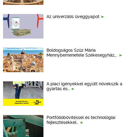
Az univerzális üveggyapot
Boldogságos Szűz Mária
Mennybemenetele Székesegyház,…
A piaci igényekkel együtt növekszik a
gyártás és…
Portfólióbővítéssel és technológiai
fejlesztésekkel…