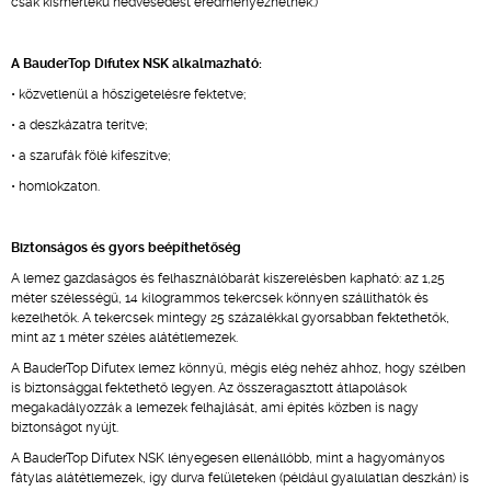
csak kismértékű nedvesedést eredményezhetnek.)
A BauderTop Difutex NSK alkalmazható:
• közvetlenül a hőszigetelésre fektetve;
• a deszkázatra terítve;
• a szarufák fölé kifeszítve;
• homlokzaton.
Biztonságos és gyors beépíthetőség
A lemez gazdaságos és felhasználóbarát kiszerelésben kapható: az 1,25
méter szélességű, 14 kilogrammos tekercsek könnyen szállíthatók és
kezelhetők. A tekercsek mintegy 25 százalékkal gyorsabban fektethetők,
mint az 1 méter széles alátétlemezek.
A BauderTop Difutex lemez könnyű, mégis elég nehéz ahhoz, hogy szélben
is biztonsággal fektethető legyen. Az összeragasztott átlapolások
megakadályozzák a lemezek felhajlását, ami építés közben is nagy
biztonságot nyújt.
A BauderTop Difutex NSK lényegesen ellenállóbb, mint a hagyományos
fátylas alátétlemezek, így durva felületeken (például gyalulatlan deszkán) is