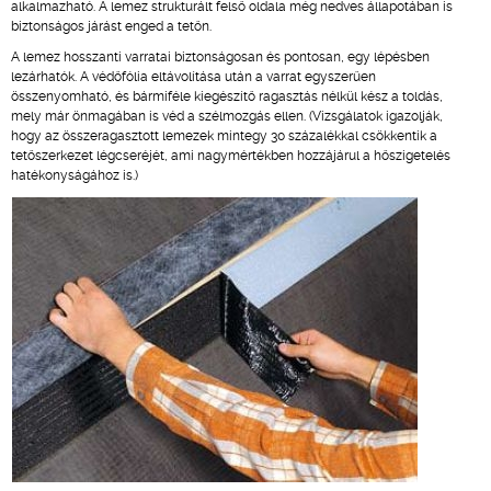
alkalmazható. A lemez strukturált felső oldala még nedves állapotában is
biztonságos járást enged a tetőn.
A lemez hosszanti varratai biztonságosan és pontosan, egy lépésben
lezárhatók. A védőfólia eltávolítása után a varrat egyszerűen
összenyomható, és bármiféle kiegészítő ragasztás nélkül kész a toldás,
mely már önmagában is véd a szélmozgás ellen. (Vizsgálatok igazolják,
hogy az összeragasztott lemezek mintegy 30 százalékkal csökkentik a
tetőszerkezet légcseréjét, ami nagymértékben hozzájárul a hőszigetelés
hatékonyságához is.)