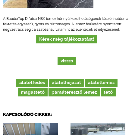
A BauderTop Difutex NSK lemez könnyű kezelhetőségének köszönhetően a
fektetés egyszerű, gyors és biztonságos. A lemez felületére nyomtatott
négyzetrács segít a szabásnál, valamint az ellenlécek elhelyezésénél.
Kérek még tájékoztatást!
vissza
alátétfedés
alátéthéjazat
alátétlemez
magastető
páraáteresztő lemez
tető
KAPCSOLÓDÓ CIKKEK: