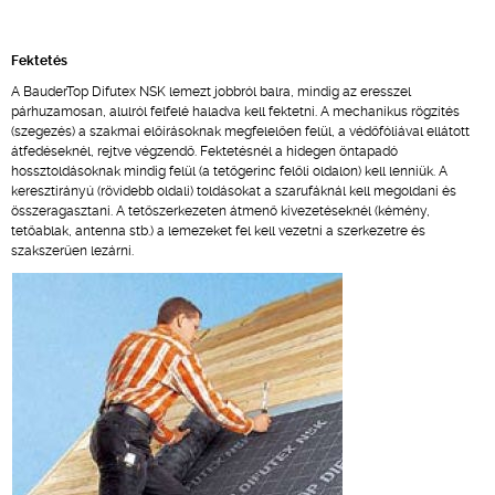
Fektetés
A BauderTop Difutex NSK lemezt jobbról balra, mindig az eresszel
párhuzamosan, alulról felfelé haladva kell fektetni. A mechanikus rögzítés
(szegezés) a szakmai előírásoknak megfelelően felül, a védőfóliával ellátott
átfedéseknél, rejtve végzendő. Fektetésnél a hidegen öntapadó
hossztoldásoknak mindig felül (a tetőgerinc felőli oldalon) kell lenniük. A
keresztirányú (rövidebb oldali) toldásokat a szarufáknál kell megoldani és
összeragasztani. A tetőszerkezeten átmenő kivezetéseknél (kémény,
tetőablak, antenna stb.) a lemezeket fel kell vezetni a szerkezetre és
szakszerűen lezárni.