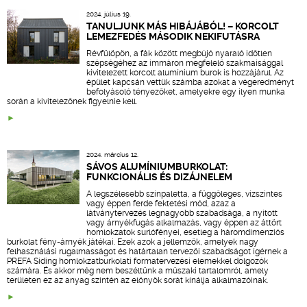
2024. július 19.
TANULJUNK MÁS HIBÁJÁBÓL! – KORCOLT
LEMEZFEDÉS MÁSODIK NEKIFUTÁSRA
Révfülöpön, a fák között megbújó nyaraló időtlen
szépségéhez az immáron megfelelő szakmaisággal
kivitelezett korcolt alumínium burok is hozzájárul. Az
épület kapcsán vettük számba azokat a végeredményt
befolyásoló tényezőket, amelyekre egy ilyen munka
során a kivitelezőnek figyelnie kell.
2024. március 12.
SÁVOS ALUMÍNIUMBURKOLAT:
FUNKCIONÁLIS ÉS DIZÁJNELEM
A legszélesebb színpaletta, a függőleges, vízszintes
vagy éppen ferde fektetési mód, azaz a
látványtervezés legnagyobb szabadsága, a nyitott
vagy árnyékfugás alkalmazás, vagy éppen az áttört
homlokzatok surlófényei, esetleg a háromdimenziós
burkolat fény-árnyék játékai. Ezek azok a jellemzők, amelyek nagy
felhasználási rugalmasságot és határtalan tervezői szabadságot ígérnek a
PREFA Siding homlokzatburkolati formatervezési elemekkel dolgozók
számára. És akkor még nem beszéltünk a műszaki tartalomról, amely
területen ez az anyag szintén az előnyök sorát kínálja alkalmazóinak.