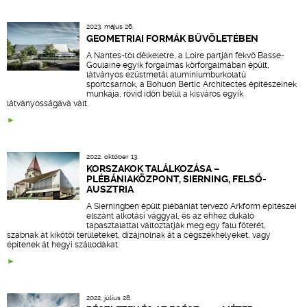
2023. május 26.
GEOMETRIAI FORMÁK BŰVÖLETÉBEN
A Nantes-tól délkeletre, a Loire partján fekvő Basse-
Goulaine egyik forgalmas körforgalmában épült,
látványos ezüstmetál alumíniumburkolatú
sportcsarnok, a Bohuon Bertic Architectes építészeinek
munkája, rövid időn belül a kisváros egyik
látványosságává vált.
2022. október 13.
KORSZAKOK TALÁLKOZÁSA –
PLÉBÁNIAKÖZPONT, SIERNING, FELSŐ-
AUSZTRIA
A Sierningben épült plébániát tervező Arkform építészei
elszánt alkotási vággyal, és az ehhez dukáló
tapasztalattal változtatják meg egy falu főterét,
szabnak át kikötői területeket, dizájnolnak át a cégszékhelyeket, vagy
építenek át hegyi szállodákat.
2022. július 28.