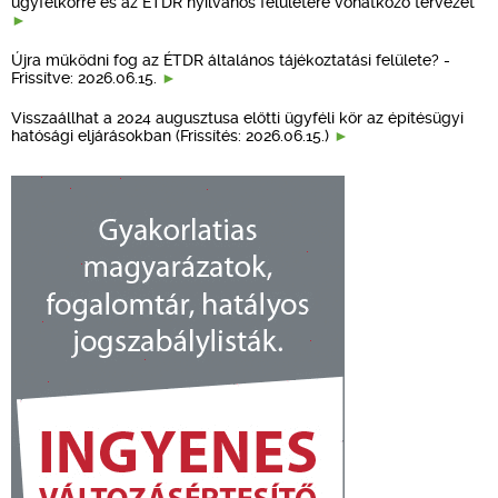
ügyfélkörre és az ÉTDR nyilvános felületére vonatkozó tervezet
Újra működni fog az ÉTDR általános tájékoztatási felülete? -
Frissítve: 2026.06.15.
Visszaállhat a 2024 augusztusa előtti ügyféli kör az építésügyi
hatósági eljárásokban (Frissítés: 2026.06.15.)