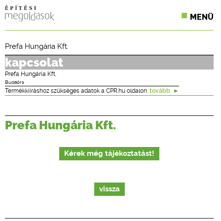
MENÜ
KONFERENCIÁK
Prefa Hungária Kft.
SZAKLAPOK
kapcsolat
Prefa Hungária Kft.
CPR TERMÉKKIÍRÁS
Budaörs
Termékkiíráshoz szükséges adatok a CPR.hu oldalon:
tovább
ÉPÍTÉSI JOG
Prefa Hungária Kft.
ONLINE KÉPZÉSEK
TERVEZÉSI SEGÉDLETEK
Kérek még tájékoztatást!
vissza