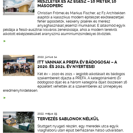
RÉSZLETEK ÉS AZ EGÉSZ – 10 MÉTER, 10
MÁSODPERC
Christian Frömel és Markus Fischer, az F2 Architekten
alapítói a klasszikus modern építészet elkötelezettjei:
fehér lapostetők, keskeny pillérek és merész
anyaghasználat jellemzi munkáikat. E látásmód egyik
példája a felső-ausztriai kisváros zeneiskolája, ahol a modern terekről
alkotott elképzelésüket aranyszínű alumíniumzsindellyel ötvözték.
2022. június 14.
ITT VANNAK A PREFA ÉV BÁDOGOSAI – A
2020. ÉS 2021. ÉV NYERTESEI
Két év – 2020 és 2021 – legjobb alkotásait és bádogos
szakembereit díjazta a PREFA. A kategóriánkénti
Év
bádogosa
díjat és a három kategória díjait összesen 16
épületért vehették át a szakemberek az ünnepélyes
eredményhirdetésen.
2022. május 19.
TERVEZÉS SABLONOK NÉLKÜL
Stuttgart nyugati részén, egy meredek utca egyik
világháború után épült bérházának hátsó udvarában,