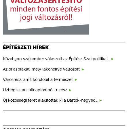
ÉPÍTÉSZETI HÍREK
Közel 300 szakember válaszolt az Építész Szakpolitikai…
Az óriásplakát, mely lakóhellyé változott
Városrész, amit körülölel a természet
Üzbegisztáni útinaplómból, 1. rész
Új közösségi teret alakítottak ki a Bartók-negyed…