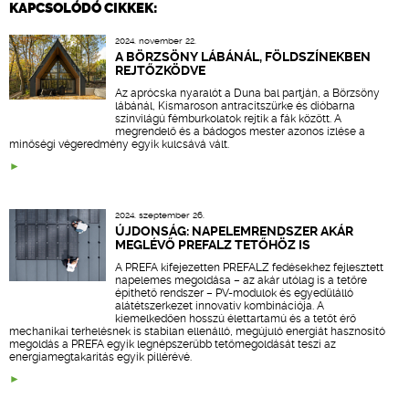
KAPCSOLÓDÓ CIKKEK:
2024. november 22.
A BÖRZSÖNY LÁBÁNÁL, FÖLDSZÍNEKBEN
REJTŐZKÖDVE
Az aprócska nyaralót a Duna bal partján, a Börzsöny
lábánál, Kismaroson antracitszürke és dióbarna
színvilágú fémburkolatok rejtik a fák között. A
megrendelő és a bádogos mester azonos ízlése a
minőségi végeredmény egyik kulcsává vált.
2024. szeptember 26.
ÚJDONSÁG: NAPELEMRENDSZER AKÁR
MEGLÉVŐ PREFALZ TETŐHÖZ IS
A PREFA kifejezetten PREFALZ fedésekhez fejlesztett
napelemes megoldása – az akár utólag is a tetőre
építhető rendszer – PV-modulok és egyedülálló
alátétszerkezet innovatív kombinációja. A
kiemelkedően hosszú élettartamú és a tetőt érő
mechanikai terhelésnek is stabilan ellenálló, megújuló energiát hasznosító
megoldás a PREFA egyik legnépszerűbb tetőmegoldását teszi az
energiamegtakarítás egyik pillérévé.