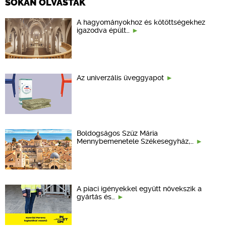
SOKAN OLVASTÁK
A hagyományokhoz és kötöttségekhez
igazodva épült…
Az univerzális üveggyapot
Boldogságos Szűz Mária
Mennybemenetele Székesegyház,…
A piaci igényekkel együtt növekszik a
gyártás és…