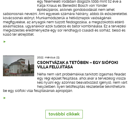
egy félemeleti irodában dolgozik több mint tíz éve a
Katja Knaus és Benedikt Bosch von Yonder
építészpáros, akiknek gondolkodását nem lehet
sablonosnak nevezni. Ami egyesek számára hátrány, abból ők előszeretettel
kovácsolnak előnyt. Munkamódszerük a hétköznapok valóságának
megfigyelése, az anyagok nem túlzott feldolgozása, a megszokottól eltérő
alkalmazása, ugyanakkor azok tudatos és bátor kombinálása. Ez a tervezési
megközelítés eredményezte egy sor rendhagyó családi és sorház, belső és
külső tér létrejöttét.
2022. március 23.
CSONTVÁZAK A TETŐBEN – EGY SIÓFOKI
VILLA FELÚJÍTÁSA
Néha nem várt problémákkal tarkított izgalmas feladat
egy régi épület felújítása, ahol akár a tervezésig vissza
kell nyúlni egy azonnali beavatkozást igénylő, nem várt
helyzetben. Ilyen tetőfelújítás részleteibe tekinthetünk
be egy siófoki villa felújításának apropóján.
további cikkek