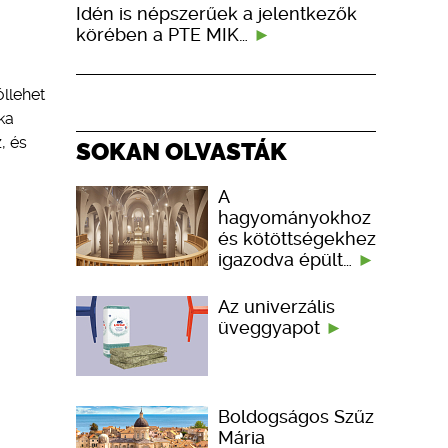
Idén is népszerűek a jelentkezők
körében a PTE MIK…
óllehet
ka
, és
SOKAN OLVASTÁK
A
hagyományokhoz
és kötöttségekhez
igazodva épült…
Az univerzális
üveggyapot
Boldogságos Szűz
Mária