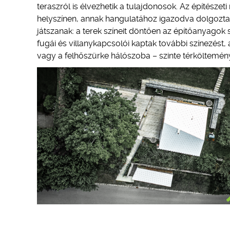
teraszról is élvezhetik a tulajdonosok. Az építész
helyszínen, annak hangulatához igazodva dolgozta k
játszanak: a terek színeit döntően az építőanyagok
fugái és villanykapcsolói kaptak további színezést,
vagy a felhőszürke hálószoba – szinte térköltemén