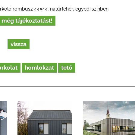
koló rombusz 44×44, natúrfehér, egyedi színben
 még tájékoztatást!
vissza
rkolat
homlokzat
tető