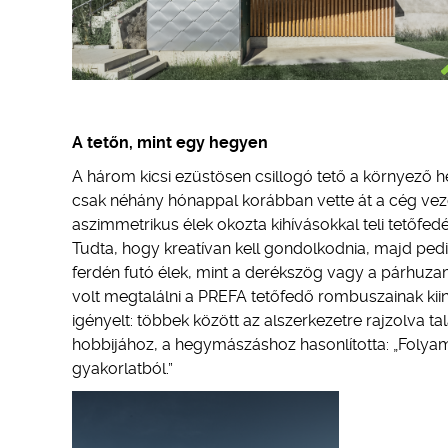
A tetőn, mint egy hegyen
A három kicsi ezüstösen csillogó tető a környező he
csak néhány hónappal korábban vette át a cég vezet
aszimmetrikus élek okozta kihívásokkal teli tetőfedé
Tudta, hogy kreatívan kell gondolkodnia, majd pedig
ferdén futó élek, mint a derékszög vagy a párhuza
volt megtalálni a PREFA tetőfedő rombuszainak kiind
igényelt: többek között az alszerkezetre rajzolva 
hobbijához, a hegymászáshoz hasonlította: „Folyama
gyakorlatból.”