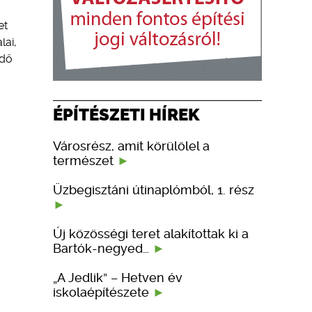
et
lai,
rdő
ÉPÍTÉSZETI HÍREK
Városrész, amit körülölel a
természet
Üzbegisztáni útinaplómból, 1. rész
Új közösségi teret alakítottak ki a
Bartók-negyed…
„A Jedlik” – Hetven év
iskolaépítészete