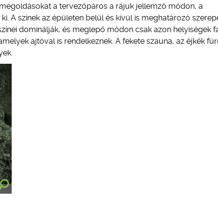
eti megoldásokat a tervezőpáros a rájuk jellemző módon, a
i. A színek az épületen belül és kívül is meghatározó szerep
 színei dominálják, és meglepő módon csak azon helyiségek fa
 amelyek ajtóval is rendelkeznek. A fekete szauna, az éjkék fü
yek.