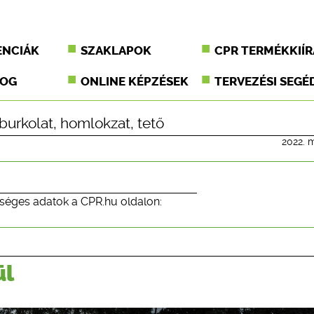
ENCIÁK
SZAKLAPOK
CPR TERMÉKKIÍR
JOG
ONLINE KÉPZÉSEK
TERVEZÉSI SEGÉ
burkolat
,
homlokzat
,
tető
2022. m
séges adatok a CPR.hu oldalon:
ül