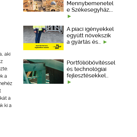
Mennybemenetel
e Székesegyház,…
A piaci igényekkel
együtt növekszik
a gyártás és…
, aki
az
Portfólióbővítéssel
és technológiai
zte.
fejlesztésekkel…
ek a
 nehéz
t
kát a
k ki a