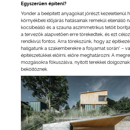
Egyszerűen építeni?
Yonder a beépített anyagokat jórészt kezeletlenül 
környékbeli időjárás hatásainak remekül ellenálló 
kocsibeálló és a szauna aszimmetrikus tetőit borítja
a tervezők alapvetően erre törekedtek, és ezt cé
rendkívül fontos. Arra törekszünk, hogy az építke
hallgatunk a szakemberekre a folyamat során” – va
építészetükkel előírni, előre meghatározni. A megre
mozgásokra fókuszálva, nyitott terekkel dolgoznak
beköltöznek.