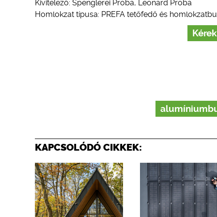
Kivitelező: Spenglerei Proba, Leonard Proba
Homlokzat típusa: PREFA tetőfedő és homlokzatbur
Kérek
alumíniumbu
KAPCSOLÓDÓ CIKKEK: