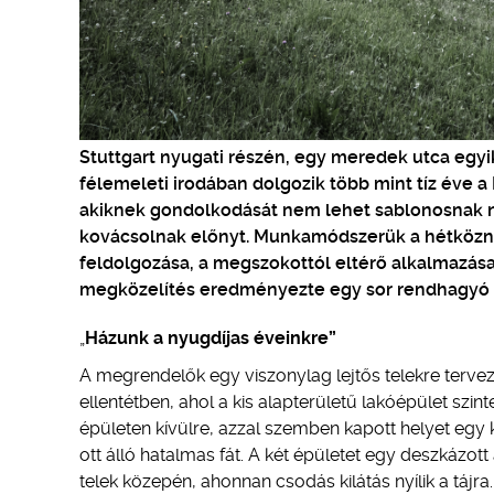
Stuttgart nyugati részén, egy meredek utca egy
félemeleti irodában dolgozik több mint tíz éve 
akiknek gondolkodását nem lehet sablonosnak ne
kovácsolnak előnyt. Munkamódszerük a hétközn
feldolgozása, a megszokottól eltérő alkalmazása
megközelítés eredményezte egy sor rendhagyó csa
„
Házunk a nyugdíjas éveinkre”
A megrendelők egy viszonylag lejtős telekre tervezt
ellentétben, ahol a kis alapterületű lakóépület szi
épületen kívülre, azzal szemben kapott helyet egy
ott álló hatalmas fát. A két épületet egy deszkázot
telek közepén, ahonnan csodás kilátás nyílik a tájr