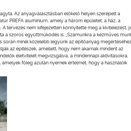
hagyta. Az anyagválasztásban előkelő helyen szerepelt a
natúr PREFA alumínium, amely a három épületet, a ház, a
. A tervezés nem kifejezetten könnyítette meg a kivitelezést, j
lozta a szoros együttműködés is. „Számunkra a kézműves mun
zés során minél közelebb legyünk az építőanyag megértéséhez
llják az építészek, amellett, hogy nem akarnak mindent az
ndelők életvitelét megvizsgálva, a mindennapi aktivitásokra,
, amelyek főleg azután nyernek értelmet, hogy a használóik