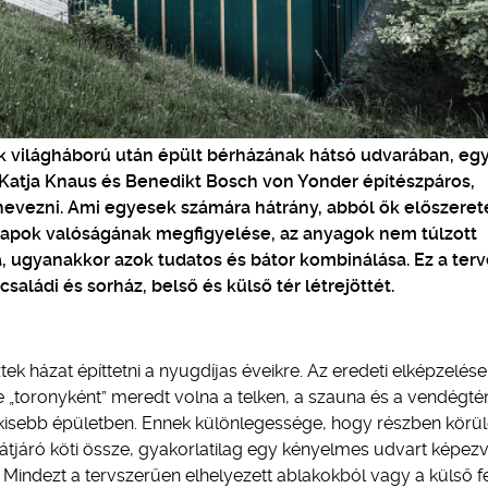
ik világháború után épült bérházának hátsó udvarában, eg
a Katja Knaus és Benedikt Bosch von Yonder építészpáros,
vezni. Ami egyesek számára hátrány, abból ők előszeret
apok valóságának megfigyelése, az anyagok nem túlzott
, ugyanakkor azok tudatos és bátor kombinálása. Ez a terv
ládi és sorház, belső és külső tér létrejöttét.
ek házat építtetni a nyugdíjas éveikre. Az eredeti elképzelése
nte „toronyként” meredt volna a telken, a szauna és a vendégté
 kisebb épületben. Ennek különlegessége, hogy részben körülö
t átjáró köti össze, gyakorlatilag egy kényelmes udvart képez
a. Mindezt a tervszerűen elhelyezett ablakokból vagy a külső f