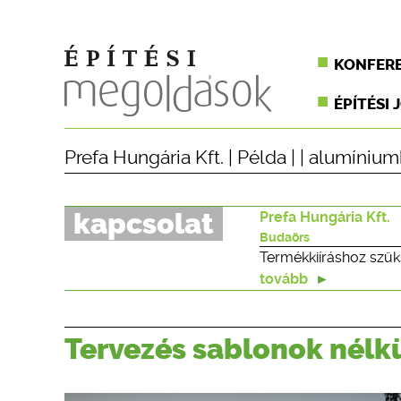
KONFER
ÉPÍTÉSI 
Prefa Hungária Kft.
|
Példa
| |
alumínium
kapcsolat
Prefa Hungária Kft.
Budaörs
Termékkiíráshoz szük
tovább
Tervezés sablonok nélk