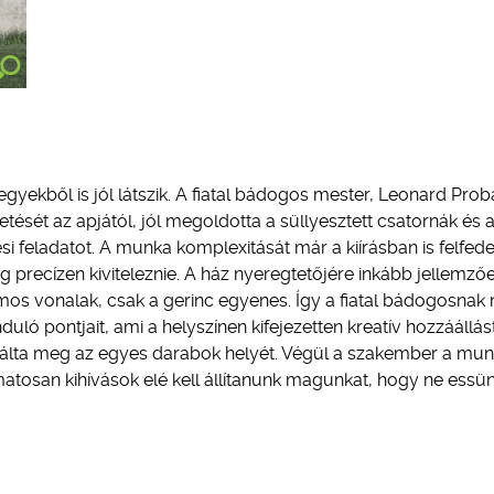
gyekből is jól látszik. A fiatal bádogos mester, Leonard Proba
ését az apjától, jól megoldotta a süllyesztett csatornák és 
si feladatot. A munka komplexitását már a kiírásban is felfede
 precízen kiviteleznie. A ház nyeregtetőjére inkább jellemző
mos vonalak, csak a gerinc egyenes. Így a fiatal bádogosnak
uló pontjait, ami a helyszínen kifejezetten kreatív hozzáállás
találta meg az egyes darabok helyét. Végül a szakember a mun
tosan kihívások elé kell állítanunk magunkat, hogy ne essün