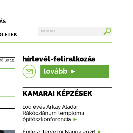
ÁS
DLETEK
hírlevél-feliratkozás
ájus 19.
tovább
KAMARAI KÉPZÉSEK
100 éves Árkay Aladár
Rákócziánum temploma
építészkonferencia
Építész Tervezői Napok 2026