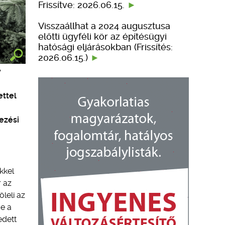
Frissítve: 2026.06.15.
Visszaállhat a 2024 augusztusa
előtti ügyféli kör az építésügyi
hatósági eljárásokban (Frissítés:
2026.06.15.)
y
ettel
ezési
kkel
r az
leli az
ve a
edett