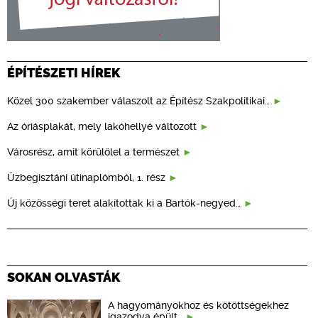
ÉPÍTÉSZETI HÍREK
Közel 300 szakember válaszolt az Építész Szakpolitikai…
Az óriásplakát, mely lakóhellyé változott
Városrész, amit körülölel a természet
Üzbegisztáni útinaplómból, 1. rész
Új közösségi teret alakítottak ki a Bartók-negyed…
SOKAN OLVASTÁK
A hagyományokhoz és kötöttségekhez
igazodva épült…