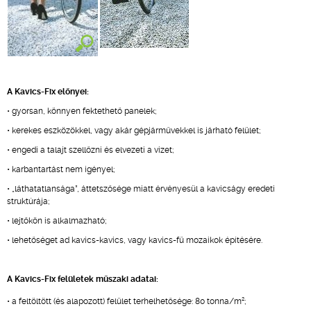
A Kavics-Fix előnyei:
• gyorsan, könnyen fektethető panelek;
• kerekes eszközökkel, vagy akár gépjárművekkel is járható felület;
• engedi a talajt szellőzni és elvezeti a vizet;
• karbantartást nem igényel;
• „láthatatlansága”, áttetszősége miatt érvényesül a kavicságy eredeti
struktúrája;
• lejtőkön is alkalmazható;
• lehetőséget ad kavics-kavics, vagy kavics-fű mozaikok építésére.
A Kavics-Fix felületek műszaki adatai:
2
• a feltöltött (és alapozott) felület terhelhetősége: 80 tonna/m
;