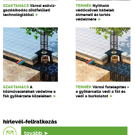
SZAKTANÁCS
Városi esővíz-
TERMÉK
Nyitható
gazdálkodás zöldfelületi
védőcsövek kábelek
technológiákkal
átmeneti és tartós
védelmére
SZAKTANÁCS
A
TERMÉK
Városi fatelepítés –
közművezetékek védelme a
a gyökércella védi a fát és
fák gyökérzete közelében
védi a burkolatot
hírlevél-feliratkozás
tovább