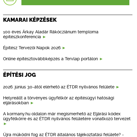
KAMARAI KÉPZÉSEK
100 éves Árkay Aladár Rákócziánum temploma
építészkonferencia
Építész Tervezői Napok 2026
Online építésztovábbképzés a Tervlap portálon
ÉPÍTÉSI JOG
2026. június 30-ától elérhető az ÉTDR nyilvános felülete
Helyreállt a törvényes ügyfélkör az építésügyi hatósági
eljárásokban
A kormany.hu oldalon már megismerhető az Eljárási kódex
ügyfélkörre és az ÉTDR nyilvános felületére vonatkozó tervezet
Újra működni fog az ÉTDR általános tájékoztatási felülete? -