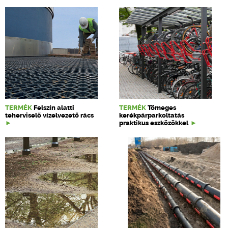
TERMÉK
Felszín alatti
TERMÉK
Tömeges
teherviselő vízelvezető rács
kerékpárparkoltatás
praktikus eszközökkel