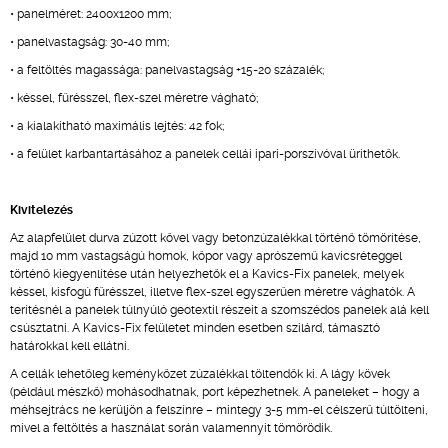
• panelméret: 2400x1200 mm;
• panelvastagság: 30-40 mm;
• a feltöltés magassága: panelvastagság +15-20 százalék;
• késsel, fűrésszel, flex-szel méretre vágható;
• a kialakítható maximális lejtés: 42 fok;
• a felület karbantartásához a panelek cellái ipari-porszívóval üríthetők.
Kivitelezés
Az alapfelület durva zúzott kővel vagy betonzúzalékkal történő tömörítése,
majd 10 mm vastagságú homok, kőpor vagy aprószemű kavicsréteggel
történő kiegyenlítése után helyezhetők el a Kavics-Fix panelek, melyek
késsel, kisfogú fűrésszel, illetve flex-szel egyszerűen méretre vághatók. A
terítésnél a panelek túlnyúló geotextil részeit a szomszédos panelek alá kell
csúsztatni. A Kavics-Fix felületet minden esetben szilárd, támasztó
határokkal kell ellátni.
A cellák lehetőleg keménykőzet zúzalékkal töltendők ki. A lágy kövek
(például mészkő) mohásodhatnak, port képezhetnek. A paneleket – hogy a
méhsejtrács ne kerüljön a felszínre – mintegy 3-5 mm-el célszerű túltölteni,
mivel a feltöltés a használat során valamennyit tömörödik.