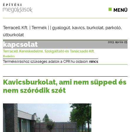
MENÜ
KONFERENCIÁK
Terracell Kft.
|
Termék
| |
gyalogút
,
kavics
,
burkolat
,
parkoló
,
útburkolat
SZAKLAPOK
2013. április 25.
kapcsolat
CPR TERMÉKKIÍRÁS
Terracell Kereskedelmi, Szolgáltató és Tanácsadó Kft.
Budaörs
ÉPÍTÉSI JOG
Termékkiíráshoz szükséges adatok a CPR.hu oldalon:
nincs
ONLINE KÉPZÉSEK
Kavicsburkolat, ami nem süpped és
TERVEZÉSI SEGÉDLETEK
nem szóródik szét