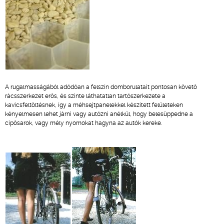
A rugalmasságából adódóan a felszín domborulatait pontosan követő
rácsszerkezet erős, és szinte láthatatlan tartószerkezete a
kavicsfeltöltésnek, így a méhsejtpanelekkel készített felületeken
kényelmesen lehet járni vagy autózni anélkül, hogy belesüppedne a
cipősarok, vagy mély nyomokat hagyna az autók kereke.