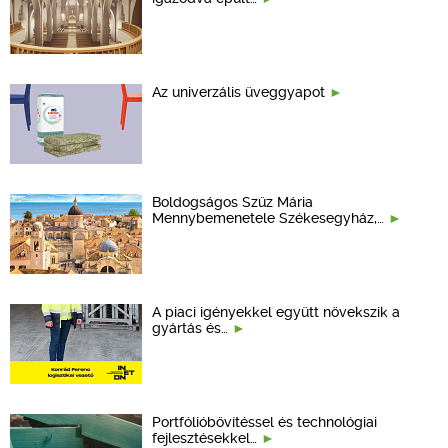
Az univerzális üveggyapot
Boldogságos Szűz Mária
Mennybemenetele Székesegyház,…
A piaci igényekkel együtt növekszik a
gyártás és…
Portfólióbővítéssel és technológiai
fejlesztésekkel…