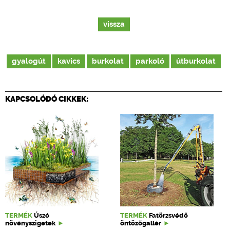
vissza
gyalogút
kavics
burkolat
parkoló
útburkolat
KAPCSOLÓDÓ CIKKEK:
TERMÉK
Úszó
TERMÉK
Fatörzsvédő
növényszigetek
öntözőgallér