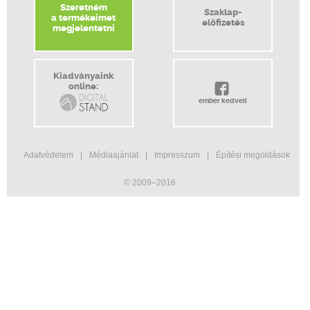
Szeretném
Szaklap-
a termékeimet
előfizetés
megjelentetni
Kiadványaink
online:
ember kedveli
Adatvédelem
Médiaajánlat
Impresszum
Építési megoldások
© 2009–2016