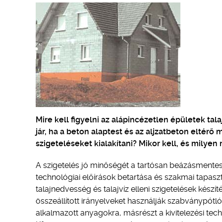
Mire kell figyelni az alápincézetlen épületek t
jár, ha a beton alaptest és az aljzatbeton eltér
szigeteléseket kialakítani? Mikor kell, és mily
A szigetelés jó minőségét a tartósan beázásmentes
technológiai előírások betartása és szakmai tapasz
talajnedvesség és talajvíz elleni szigetelések kész
összeállított irányelveket használják szabványpótló
alkalmazott anyagokra, másrészt a kivitelezési te