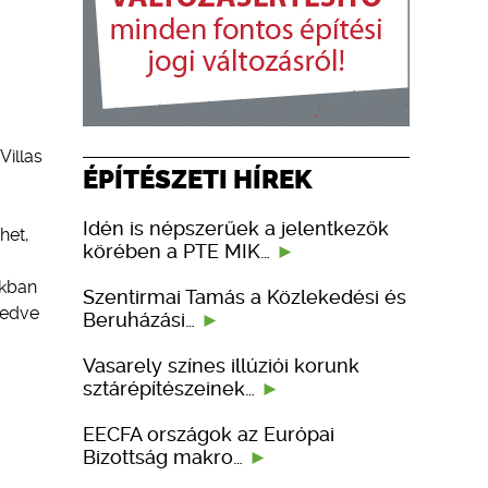
Villas
ÉPÍTÉSZETI HÍREK
Idén is népszerűek a jelentkezők
het,
körében a PTE MIK…
akban
Szentirmai Tamás a Közlekedési és
gedve
Beruházási…
Vasarely színes illúziói korunk
sztárépítészeinek…
EECFA országok az Európai
Bizottság makro…