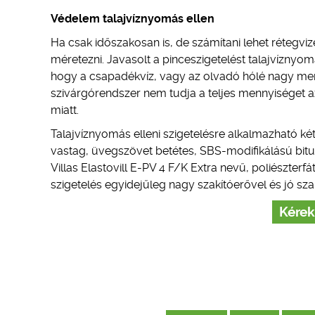
Védelem talajvíznyomás ellen
Ha csak időszakosan is, de számítani lehet rétegviz
méretezni. Javasolt a pinceszigetelést talajvíznyomá
hogy a csapadékvíz, vagy az olvadó hólé nagy mennyi
szivárgórendszer nem tudja a teljes mennyiséget azo
miatt.
Talajvíznyomás elleni szigetelésre alkalmazható két
vastag, üvegszövet betétes, SBS-modifikálású bitu
Villas Elastovill E-PV 4 F/K Extra nevű, poliészter
szigetelés egyidejűleg nagy szakítóerővel és jó sz
Kérek