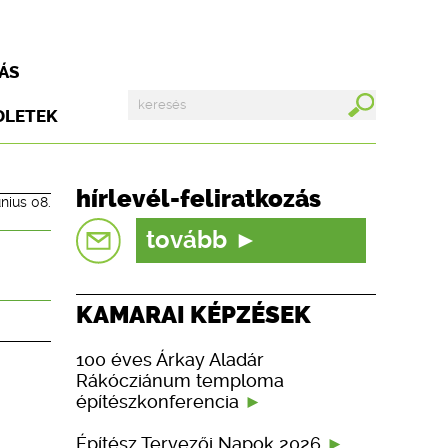
ÁS
DLETEK
hírlevél-feliratkozás
únius 08.
tovább
KAMARAI KÉPZÉSEK
100 éves Árkay Aladár
Rákócziánum temploma
építészkonferencia
Építész Tervezői Napok 2026