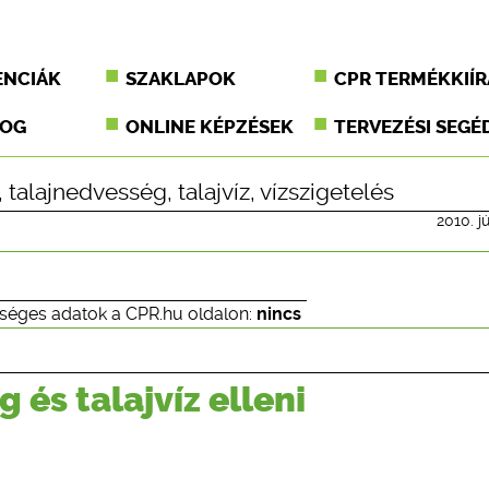
ENCIÁK
SZAKLAPOK
CPR TERMÉKKIÍR
JOG
ONLINE KÉPZÉSEK
TERVEZÉSI SEGÉ
,
talajnedvesség
,
talajvíz
,
vízszigetelés
2010. j
séges adatok a CPR.hu oldalon:
nincs
és talajvíz elleni