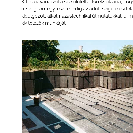
Kft. is ugyanezzel a szemlélettel törekszik arra, h
országban: egyrészt mindig az adott szigetelési f
kidolgozott alkalmazástechnikai útmutatókkal, díjm
kivitelezők munkáját.