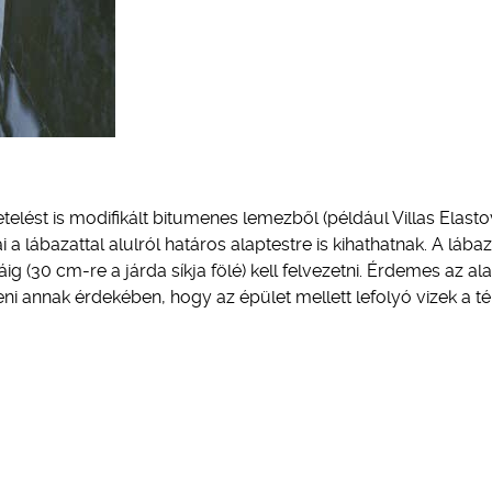
ést is modifikált bitumenes lemezből (például Villas Elastov
a lábazattal alulról határos alaptestre is kihathatnak. A lábaz
g (30 cm-re a járda síkja fölé) kell felvezetni. Érdemes az al
eni annak érdekében, hogy az épület mellett lefolyó vizek a tél