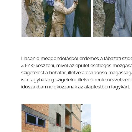
Hasonló meggondolásból érdemes a lábazati szigetel
4 F/K) készíteni, mivel az épület esetleges mozgásai 
szigetelést a hóhatár, illetve a csapóeső magasságái
is a fagyhatárig szigetelni, illetve drénlemezzel véd
időszakban ne okozzanak az alaptestben fagykárt.