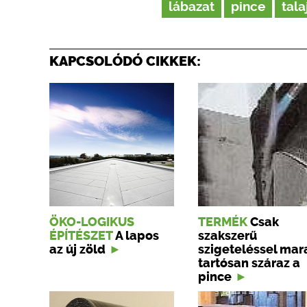
lábazat
pince
tal
KAPCSOLÓDÓ CIKKEK:
ÖKO-LOGIKUS
TERMÉK
Csak
ÉPÍTÉSZET
A lapos
szakszerű
az új zöld
szigeteléssel mar
tartósan száraz a
pince