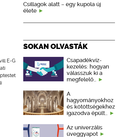
Csillagok alatt – egy kupola új
élete
SOKAN OLVASTÁK
Csapadékvíz-
ill E-G
kezelés: hogyan
ati
válasszuk ki a
aptestet
megfelelő…
i
A
hagyományokhoz
és kötöttségekhez
igazodva épült…
Az univerzális
üveggyapot