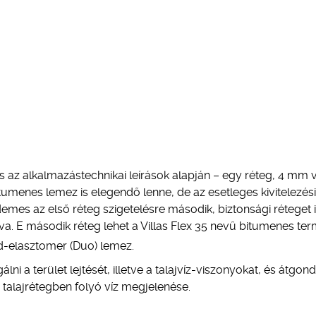
és az alkalmazástechnikai leírások alapján – egy réteg, 4 mm 
umenes lemez is elegendő lenne, de az esetleges kivitelezési
mes az első réteg szigetelésre második, biztonsági réteget 
tva. E második réteg lehet a Villas Flex 35 nevű bitumenes ter
d-elasztomer (Duo) lemez.
 a terület lejtését, illetve a talajvíz-viszonyokat, és átgond
talajrétegben folyó víz megjelenése.