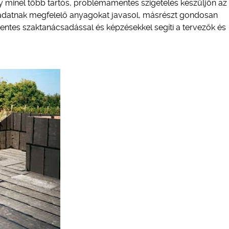
ogy minél több tartós, problémamentes szigetelés készüljön az
eladatnak megfelelő anyagokat javasol, másrészt gondosan
entes szaktanácsadással és képzésekkel segíti a tervezők és