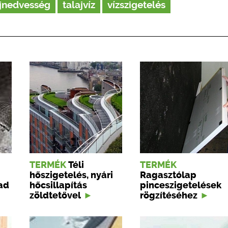
ajnedvesség
talajvíz
vízszigetelés
TERMÉK
Téli
TERMÉK
hőszigetelés, nyári
Ragasztólap
ad
hőcsillapítás
pinceszigetelések
zöldtetővel
rögzítéséhez