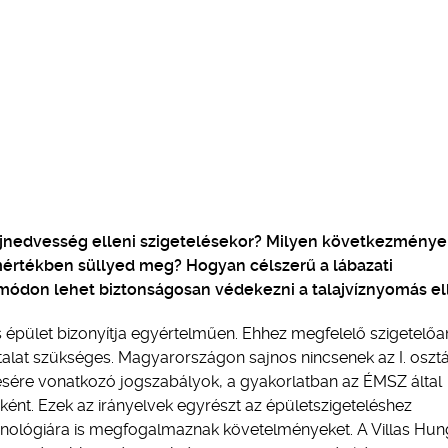
alajnedvesség elleni szigetelésekor? Milyen következmény
ő mértékben süllyed meg? Hogyan célszerű a lábazati
en módon lehet biztonságosan védekezni a talajvíznyomás el
 épület bizonyítja egyértelműen. Ehhez megfelelő szigetelőa
talat szükséges. Magyarországon sajnos nincsenek az I. oszt
ítésére vonatkozó jogszabályok, a gyakorlatban az ÉMSZ által
ként. Ezek az irányelvek egyrészt az épületszigeteléshez
chnológiára is megfogalmaznak követelményeket. A Villas Hun