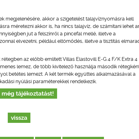
ek megjelenésére, akkor a szigetelést talajvíznyomásra kell
sra méretezni akkor is, ha nincs talajvíz, de számítani lehet ar
ségben jut a felszínről a pincefal mellé, illetve a
nnal elvezetni, például eltömődés, illetve a tisztítás elmar
 rétegben az előbb említett Villas Elastovill E-G 4 F/K Extra 
menes lemez, de több kivitelező használja második rétegkén
fátyol betétes lemezt. A két termék együttes alkalmazásával a
akadási nyúlási paraméterekkel rendelkezik.
 még tájékoztatást!
vissza