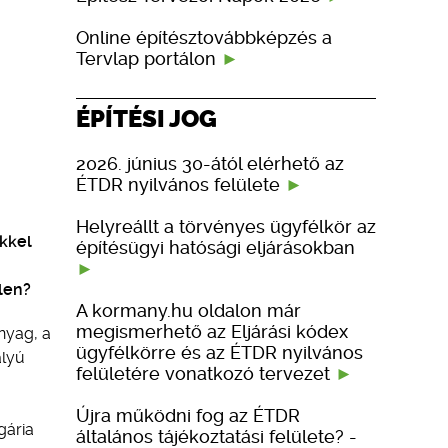
Online építésztovábbképzés a
Tervlap portálon
ÉPÍTÉSI JOG
2026. június 30-ától elérhető az
ÉTDR nyilvános felülete
Helyreállt a törvényes ügyfélkör az
ekkel
építésügyi hatósági eljárásokban
len?
A kormany.hu oldalon már
megismerhető az Eljárási kódex
nyag, a
ügyfélkörre és az ÉTDR nyilvános
ályú
felületére vonatkozó tervezet
Újra működni fog az ÉTDR
gária
általános tájékoztatási felülete? -