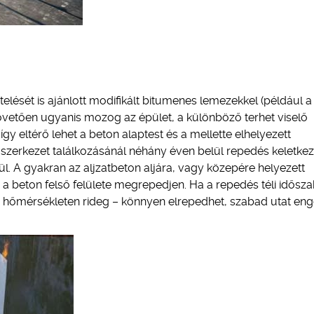
elését is ajánlott modifikált bitumenes lemezekkel (például a 
t követően ugyanis mozog az épület, a különböző terhet viselő
gy eltérő lehet a beton alaptest és a mellette elhelyezett
 szerkezet találkozásánál néhány éven belül repedés keletkez
ül. A gyakran az aljzatbeton aljára, vagy közepére helyezett
 beton felső felülete megrepedjen. Ha a repedés téli idősz
y hőmérsékleten rideg – könnyen elrepedhet, szabad utat en