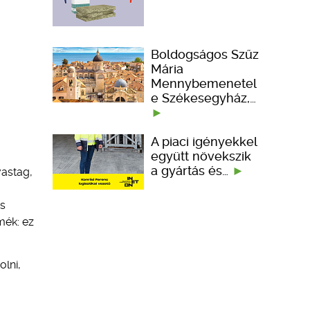
Boldogságos Szűz
Mária
Mennybemenetel
e Székesegyház,…
A piaci igényekkel
együtt növekszik
a gyártás és…
vastag,
is
mék: ez
olni,