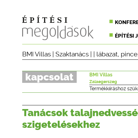
KONFER
ÉPÍTÉSI 
BMI Villas
|
Szaktanács
| |
lábazat
,
pince
kapcsolat
BMI Villas
Zalaegerszeg
Termékkiíráshoz szük
Tanácsok talajnedvesség 
szigetelésekhez