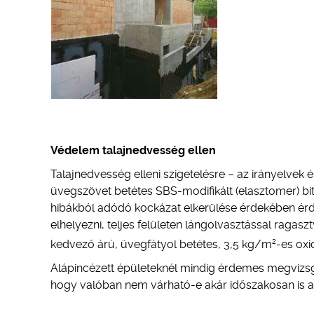
Védelem talajnedvesség ellen
Talajnedvesség elleni szigetelésre – az irányelvek 
üvegszövet betétes SBS-modifikált (elasztomer) bit
hibákból adódó kockázat elkerülése érdekében érde
elhelyezni, teljes felületen lángolvasztással ragasz
2
kedvező árú, üvegfátyol betétes, 3,5 kg/m
-es oxi
Alápincézett épületeknél mindig érdemes megvizsgálni
hogy valóban nem várható-e akár időszakosan is a 