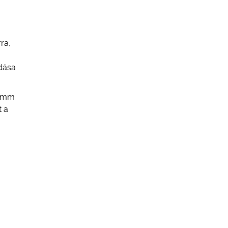
ra,
adása
4 mm
t a