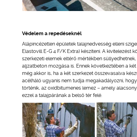
Védelem a repedéseknél
Alápincézetlen épületek talajnedvesség elleni sziget
Elastovill E-G 4 F/K Extra) készíteni. A kivitelezés
szerkezeti elemek eltérő mértékben süllyedhetnek, í
aljzatbeton mozgása is. Ennek következtében a két
még akkor is, ha a két szerkezet összevasalva kész
acélháló ugyanis nem tudja megakadályozni, hogy a
történik, az oxidbitumenes lemez – amely alacson
ezzel a talajpárának a belső tér felé.