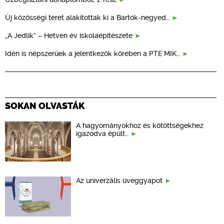
Új közösségi teret alakítottak ki a Bartók-negyed…
„A Jedlik” – Hetven év iskolaépítészete
Idén is népszerűek a jelentkezők körében a PTE MIK…
SOKAN OLVASTÁK
A hagyományokhoz és kötöttségekhez
igazodva épült…
Az univerzális üveggyapot