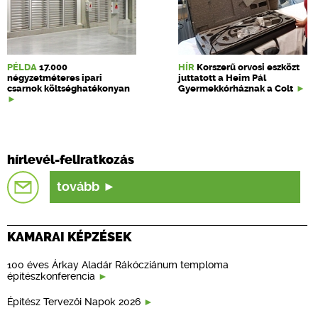
PÉLDA
17.000
HÍR
Korszerű orvosi eszközt
négyzetméteres ipari
juttatott a Heim Pál
csarnok költséghatékonyan
Gyermekkórháznak a Colt
hírlevél-feliratkozás
tovább
KAMARAI KÉPZÉSEK
100 éves Árkay Aladár Rákócziánum temploma
építészkonferencia
Építész Tervezői Napok 2026