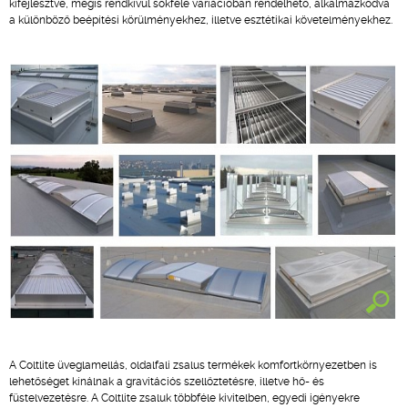
kifejlesztve, mégis rendkívül sokféle variációban rendelhető, alkalmazkodva
a különböző beépítési körülményekhez, illetve esztétikai követelményekhez.
A Coltlite üveglamellás, oldalfali zsalus termékek komfortkörnyezetben is
lehetőséget kínálnak a gravitációs szellőztetésre, illetve hő- és
füstelvezetésre. A Coltlite zsaluk többféle kivitelben, egyedi igényekre