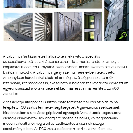
A Labyrinth fantázianévre hallgató termék nyitott, speciális
csapadékelvezető kialakítással tervezett, fix lamellás rendszer, amely az
időjárástól függetlenül folyamatosan, esőben-hóban-szélben beázás nélkül
kiválóan működik. A Labyrinth igény szerinti méretekben telepíthető.
Amennyiben hőtechnikai okok miatt mégis szükség lenne a termék
lezárására, két megoldás is javasolható: a berendezés lefedhető egyrészt az
egyedi csúsztatható takaróelemekkel, másrészt a már említett EuroCO
zsalukkal.
A frisslevegő utánpótlás is biztosítható természetes úton az oldalfalba
telepített FCO zsalus termékek segítségével. A gravitációs szellőzésnek
köszönhetően a szokásos gépészeti egységek (ventilátorok, légcsatorna
elemek) elhagyhatók, így energiafelhasználás nélkül, költséghatékony
módon valósítható meg a teljes szellőztetés a csarnok jellegű
létesítményekben. Az FCO zsalu elsősorban ipari alkalmazásra lett