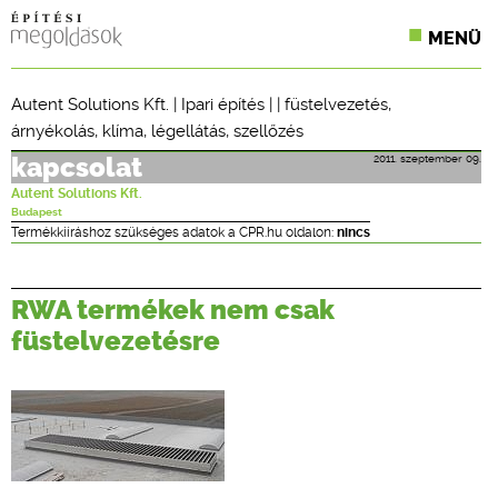
MENÜ
KONFERENCIÁK
Autent Solutions Kft.
|
Ipari építés
| |
füstelvezetés
,
árnyékolás
,
klíma
,
légellátás
,
szellőzés
SZAKLAPOK
2011. szeptember 09.
kapcsolat
CPR TERMÉKKIÍRÁS
Autent Solutions Kft.
Budapest
ÉPÍTÉSI JOG
Termékkiíráshoz szükséges adatok a CPR.hu oldalon:
nincs
ONLINE KÉPZÉSEK
RWA termékek nem csak
TERVEZÉSI SEGÉDLETEK
füstelvezetésre