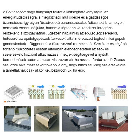
A Colt csoport nagy hangsúlyt fektet a költséghatékonyságra, az
energiatudatosságra, a megbízható működésre és a gazdaságos
üzemelésre, így olyan füstelvezető berendezéseket fejlesztett ki, amelyek
nemcsak eredeti céljukra, hanem a légtechnikai rendszer integráns
részeként is szolgálhatnak. Egészen napjainkig az épület légcseréjéről,
hűtéséről az épületgépészek (tervezők) által méretezett légtechnikai gépek
gondoskodtak – függetlenül a füstelvezető termékektől. Szellőztetés céljából
történő működtetés esetén általában elengedhetetlen az eső- és
szélérzékelő központ alkalmazása, melyek segítségével a nyitott
berendezések automatikusan visszazárnak, ha rosszra fordul az idő. Zsalus
szellőzők alkalmazásakor további előny, hogy nincs szükség szélérzékelőre,
a lamelláknak csak akkor kell bezáródniuk, ha esik.