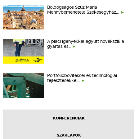
Boldogságos Szűz Mária
Mennybemenetele Székesegyház,…
A piaci igényekkel együtt növekszik a
gyártás és…
Portfólióbővítéssel és technológiai
fejlesztésekkel…
KONFERENCIÁK
SZAKLAPOK