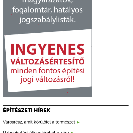
ÉPÍTÉSZETI HÍREK
Városrész, amit körülölel a természet
Üzbegisztáni útinaplómból, 1. rész