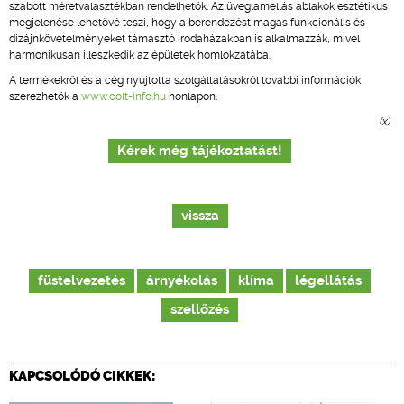
szabott méretválasztékban rendelhetők. Az üveglamellás ablakok esztétikus
megjelenése lehetővé teszi, hogy a berendezést magas funkcionális és
dizájnkövetelményeket támasztó irodaházakban is alkalmazzák, mivel
harmonikusan illeszkedik az épületek homlokzatába.
A termékekről és a cég nyújtotta szolgáltatásokról további információk
szerezhetők a
www.colt-info.hu
honlapon.
(x)
Kérek még tájékoztatást!
vissza
füstelvezetés
árnyékolás
klíma
légellátás
szellőzés
KAPCSOLÓDÓ CIKKEK: