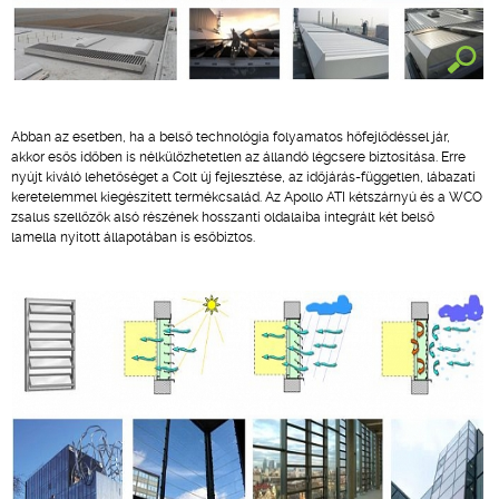
Abban az esetben, ha a belső technológia folyamatos hőfejlődéssel jár,
akkor esős időben is nélkülözhetetlen az állandó légcsere biztosítása. Erre
nyújt kiváló lehetőséget a Colt új fejlesztése, az időjárás-független, lábazati
keretelemmel kiegészített termékcsalád. Az Apollo ATI kétszárnyú és a WCO
zsalus szellőzők alsó részének hosszanti oldalaiba integrált két belső
lamella nyitott állapotában is esőbiztos.