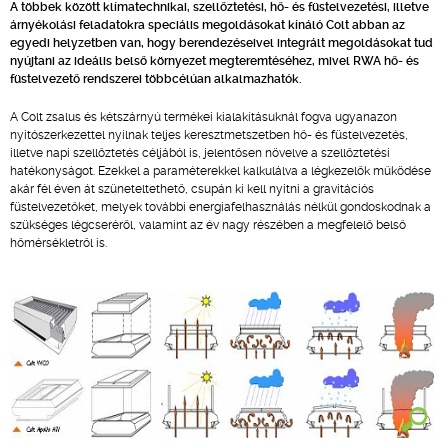
A többek között klímatechnikai, szellőztetési, hő- és füstelvezetési, illetve
árnyékolási feladatokra speciális megoldásokat kínáló Colt abban az
egyedi helyzetben van, hogy berendezéseivel integrált megoldásokat tud
nyújtani az ideális belső környezet megteremtéséhez, mivel RWA hő- és
füstelvezető rendszerei többcélúan alkalmazhatók.
A Colt zsalus és kétszárnyú termékei kialakításuknál fogva ugyanazon
nyitószerkezettel nyílnak teljes keresztmetszetben hő- és füstelvezetés,
illetve napi szellőztetés céljából is, jelentősen növelve a szellőztetési
hatékonyságot. Ezekkel a paraméterekkel kalkulálva a légkezelők működése
akár fél éven át szüneteltethető, csupán ki kell nyitni a gravitációs
füstelvezetőket, melyek további energiafelhasználás nélkül gondoskodnak a
szükséges légcseréről, valamint az év nagy részében a megfelelő belső
hőmérsékletről is.