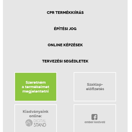
CPR TERMÉKKIÍRÁS
ÉPÍTÉSI JOG
ONLINE KÉPZÉSEK
TERVEZÉSI SEGÉDLETEK
Szeretném
Szaklap-
a termékeimet
előfizetés
megjelentetni
Kiadványaink
online:
ember kedveli