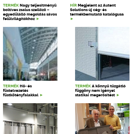
TERMÉK
Nagy teljesítményű
HÍR
Megjelent az Autent
boltíves zsalus szellőző –
Solutions új cég- és
egyedülálló megoldás sávos
termékbemutató katalógusa
felülvilágítókhoz
TERMÉK
Hő- és
TERMÉK
A könnyű tűzgátló
füstelvezetés
függöny nem igényel
füstkötényfalakkal
statikai megerősítést