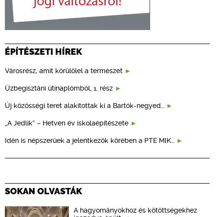
ÉPÍTÉSZETI HÍREK
Városrész, amit körülölel a természet
Üzbegisztáni útinaplómból, 1. rész
Új közösségi teret alakítottak ki a Bartók-negyed…
„A Jedlik” – Hetven év iskolaépítészete
Idén is népszerűek a jelentkezők körében a PTE MIK…
SOKAN OLVASTÁK
A hagyományokhoz és kötöttségekhez