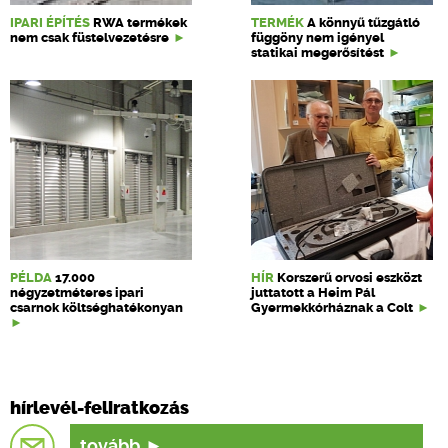
IPARI ÉPÍTÉS
RWA termékek
TERMÉK
A könnyű tűzgátló
nem csak füstelvezetésre
függöny nem igényel
statikai megerősítést
PÉLDA
17.000
HÍR
Korszerű orvosi eszközt
négyzetméteres ipari
juttatott a Heim Pál
csarnok költséghatékonyan
Gyermekkórháznak a Colt
hírlevél-feliratkozás
tovább