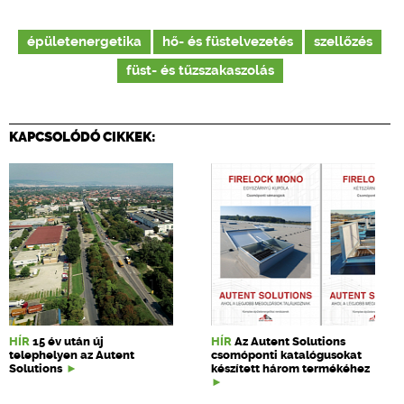
épületenergetika
hő- és füstelvezetés
szellőzés
füst- és tűzszakaszolás
KAPCSOLÓDÓ CIKKEK:
HÍR
15 év után új
HÍR
Az Autent Solutions
telephelyen az Autent
csomóponti katalógusokat
Solutions
készített három termékéhez