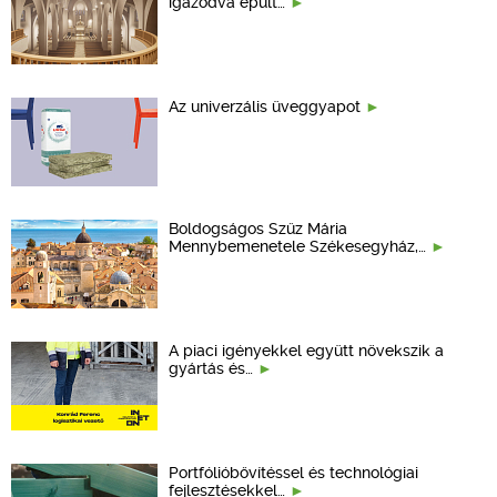
igazodva épült…
Az univerzális üveggyapot
Boldogságos Szűz Mária
Mennybemenetele Székesegyház,…
A piaci igényekkel együtt növekszik a
gyártás és…
Portfólióbővítéssel és technológiai
fejlesztésekkel…