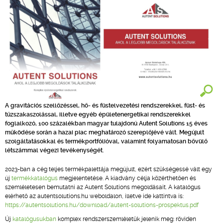
A gravitációs szellőzéssel, hő- és füstelvezetési rendszerekkel, füst- és
tűzszakaszolással, illetve egyéb épületenergetikai rendszerekkel
foglalkozó, 100 százalékban magyar tulajdonú Autent Solutions 15 éves
működése során a hazai piac meghatározó szereplőjévé vált. Megújult
szolgáltatásokkal és termékportfólióval, valamint folyamatosan bővülő
létszámmal végezi tevékenységét.
2023-ban a cég teljes termékpalettája megújult, ezért szükségessé vált egy
új
termékkatalógus
megjelentetése. A kiadvány célja közérthetően és
szemléletesen bemutatni az Autent Solutions megoldásait. A katalógus
elérhető az autentsolutions.hu weboldalon, illetve ide kattintva is:
https://autentsolutions.hu/download/autent-solutions-prospektus.pdf
Új
katalógusukban
komplex rendszerszemléletük jelenik meg: röviden