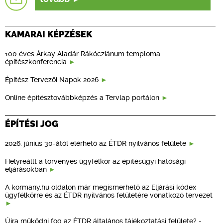
KAMARAI KÉPZÉSEK
100 éves Árkay Aladár Rákócziánum temploma
építészkonferencia
Építész Tervezői Napok 2026
Online építésztovábbképzés a Tervlap portálon
ÉPÍTÉSI JOG
2026. június 30-ától elérhető az ÉTDR nyilvános felülete
Helyreállt a törvényes ügyfélkör az építésügyi hatósági
eljárásokban
A kormany.hu oldalon már megismerhető az Eljárási kódex
ügyfélkörre és az ÉTDR nyilvános felületére vonatkozó tervezet
Újra működni fog az ÉTDR általános tájékoztatási felülete? -