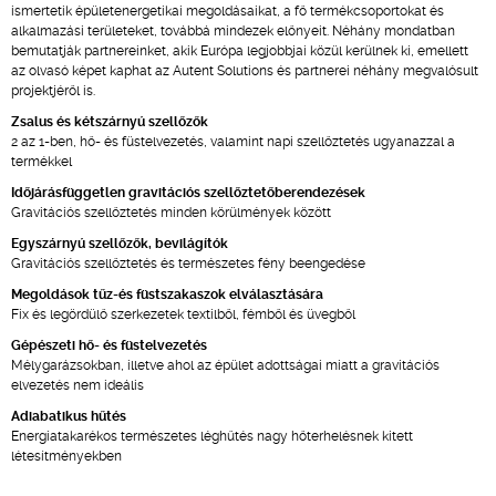
ismertetik épületenergetikai megoldásaikat, a fő termékcsoportokat és
alkalmazási területeket, továbbá mindezek előnyeit. Néhány mondatban
bemutatják partnereinket, akik Európa legjobbjai közül kerülnek ki, emellett
az olvasó képet kaphat az Autent Solutions és partnerei néhány megvalósult
projektjéről is.
Zsalus és kétszárnyú szellőzők
2 az 1-ben, hő- és füstelvezetés, valamint napi szellőztetés ugyanazzal a
termékkel
Időjárásfüggetlen gravitációs szellőztetőberendezések
Gravitációs szellőztetés minden körülmények között
Egyszárnyú szellőzők, bevilágítók
Gravitációs szellőztetés és természetes fény beengedése
Megoldások tűz-és füstszakaszok elválasztására
Fix és legördülő szerkezetek textilből, fémből és üvegből
Gépészeti hő- és füstelvezetés
Mélygarázsokban, illetve ahol az épület adottságai miatt a gravitációs
elvezetés nem ideális
Adiabatikus hűtés
Energiatakarékos természetes léghűtés nagy hőterhelésnek kitett
létesítményekben