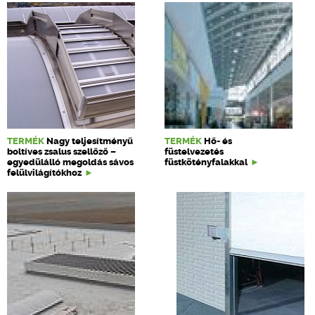
TERMÉK
Nagy teljesítményű
TERMÉK
Hő- és
boltíves zsalus szellőző –
füstelvezetés
egyedülálló megoldás sávos
füstkötényfalakkal
felülvilágítókhoz