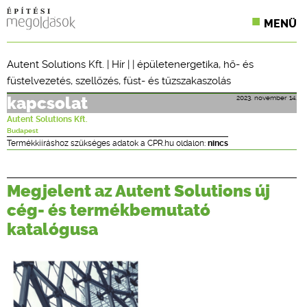
MENÜ
KONFERENCIÁK
Autent Solutions Kft.
|
Hír
| |
épületenergetika
,
hő- és
füstelvezetés
,
szellőzés
,
füst- és tűzszakaszolás
SZAKLAPOK
2023. november 14.
kapcsolat
CPR TERMÉKKIÍRÁS
Autent Solutions Kft.
Budapest
ÉPÍTÉSI JOG
Termékkiíráshoz szükséges adatok a CPR.hu oldalon:
nincs
ONLINE KÉPZÉSEK
Megjelent az Autent Solutions új
TERVEZÉSI SEGÉDLETEK
cég- és termékbemutató
katalógusa