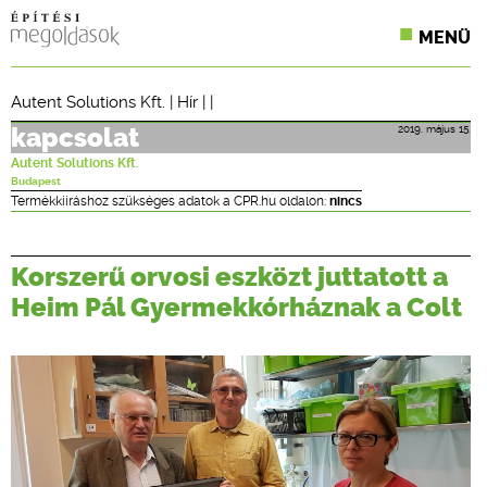
MENÜ
KONFERENCIÁK
Autent Solutions Kft.
|
Hír
| |
SZAKLAPOK
2019. május 15.
kapcsolat
Autent Solutions Kft.
CPR TERMÉKKIÍRÁS
Budapest
Termékkiíráshoz szükséges adatok a CPR.hu oldalon:
nincs
ÉPÍTÉSI JOG
Korszerű orvosi eszközt juttatott a
ONLINE KÉPZÉSEK
Heim Pál Gyermekkórháznak a Colt
TERVEZÉSI SEGÉDLETEK