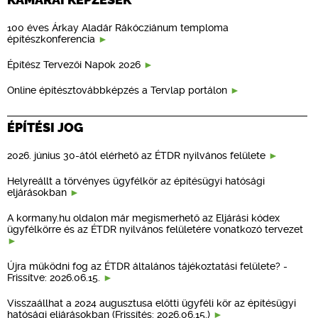
100 éves Árkay Aladár Rákócziánum temploma
építészkonferencia
Építész Tervezői Napok 2026
Online építésztovábbképzés a Tervlap portálon
ÉPÍTÉSI JOG
2026. június 30-ától elérhető az ÉTDR nyilvános felülete
Helyreállt a törvényes ügyfélkör az építésügyi hatósági
eljárásokban
A kormany.hu oldalon már megismerhető az Eljárási kódex
ügyfélkörre és az ÉTDR nyilvános felületére vonatkozó tervezet
Újra működni fog az ÉTDR általános tájékoztatási felülete? -
Frissítve: 2026.06.15.
Visszaállhat a 2024 augusztusa előtti ügyféli kör az építésügyi
hatósági eljárásokban (Frissítés: 2026.06.15.)