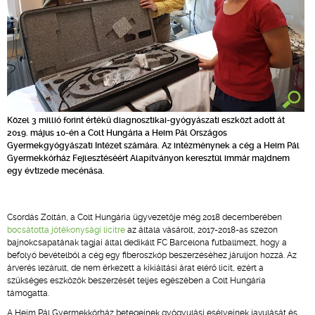
Közel 3 millió forint értékű diagnosztikai-gyógyászati eszközt adott át
2019. május 10-én a Colt Hungária a Heim Pál Országos
Gyermekgyógyászati Intézet számára. Az intézménynek a cég a Heim Pál
Gyermekkórház Fejlesztéséért Alapítványon keresztül immár majdnem
egy évtizede mecénása.
Csordás Zoltán, a Colt Hungária ügyvezetője még 2018 decemberében
bocsátotta jótékonysági licitre
az általa vásárolt, 2017-2018-as szezon
bajnokcsapatának tagjai által dedikált FC Barcelona futballmezt, hogy a
befolyó bevételből a cég egy fiberoszkóp beszerzéséhez járuljon hozzá. Az
árverés lezárult, de nem érkezett a kikiáltási árat elérő licit, ezért a
szükséges eszközök beszerzését teljes egészében a Colt Hungária
támogatta.
A Heim Pál Gyermekkórház betegeinek gyógyulási esélyeinek javulását és