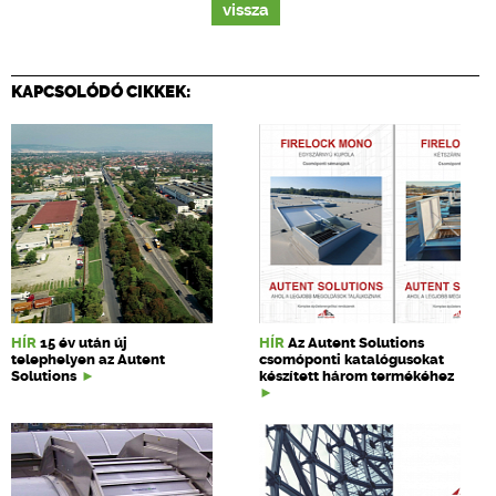
vissza
KAPCSOLÓDÓ CIKKEK:
HÍR
15 év után új
HÍR
Az Autent Solutions
telephelyen az Autent
csomóponti katalógusokat
Solutions
készített három termékéhez