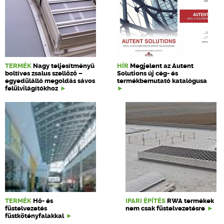
TERMÉK
Nagy teljesítményű
HÍR
Megjelent az Autent
boltíves zsalus szellőző –
Solutions új cég- és
egyedülálló megoldás sávos
termékbemutató katalógusa
felülvilágítókhoz
TERMÉK
Hő- és
IPARI ÉPÍTÉS
RWA termékek
füstelvezetés
nem csak füstelvezetésre
füstkötényfalakkal