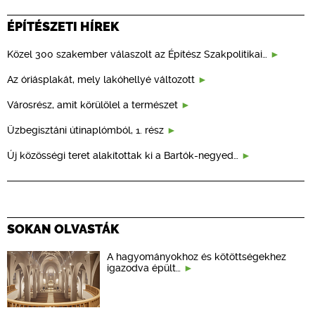
ÉPÍTÉSZETI HÍREK
Közel 300 szakember válaszolt az Építész Szakpolitikai…
Az óriásplakát, mely lakóhellyé változott
Városrész, amit körülölel a természet
Üzbegisztáni útinaplómból, 1. rész
Új közösségi teret alakítottak ki a Bartók-negyed…
SOKAN OLVASTÁK
A hagyományokhoz és kötöttségekhez
igazodva épült…