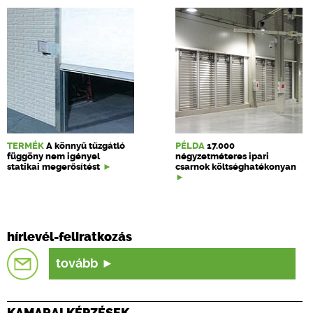
TERMÉK
A könnyű tűzgátló
PÉLDA
17.000
függöny nem igényel
négyzetméteres ipari
statikai megerősítést
csarnok költséghatékonyan
hírlevél-feliratkozás
tovább
KAMARAI KÉPZÉSEK