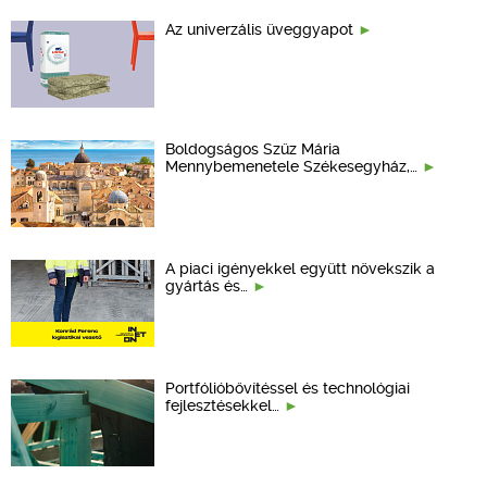
Az univerzális üveggyapot
Boldogságos Szűz Mária
Mennybemenetele Székesegyház,…
A piaci igényekkel együtt növekszik a
gyártás és…
Portfólióbővítéssel és technológiai
fejlesztésekkel…