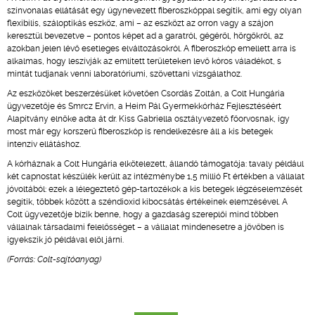
színvonalas ellátását egy úgynevezett fiberoszkóppal segítik, ami egy olyan
flexibilis, száloptikás eszköz, ami – az eszközt az orron vagy a szájon
keresztül bevezetve – pontos képet ad a garatról, gégéről, hörgőkről, az
azokban jelen lévő esetleges elváltozásokról. A fiberoszkóp emellett arra is
alkalmas, hogy leszívják az említett területeken levő kóros váladékot, s
mintát tudjanak venni laboratóriumi, szövettani vizsgálathoz.
Az eszközöket beszerzésüket követően Csordás Zoltán, a Colt Hungária
ügyvezetője és Smrcz Ervin, a Heim Pál Gyermekkórház Fejlesztéséért
Alapítvány elnöke adta át dr. Kiss Gabriella osztályvezető főorvosnak, így
most már egy korszerű fiberoszkóp is rendelkezésre áll a kis betegek
intenzív ellátáshoz.
A kórháznak a Colt Hungária elkötelezett, állandó támogatója: tavaly például
két capnostat készülék került az intézménybe 1,5 millió Ft értékben a vállalat
jóvoltából: ezek a lélegeztető gép-tartozékok a kis betegek légzéselemzését
segítik, többek között a széndioxid kibocsátás értékeinek elemzésével. A
Colt ügyvezetője bízik benne, hogy a gazdaság szereplői mind többen
vállalnak társadalmi felelősséget – a vállalat mindenesetre a jövőben is
igyekszik jó példával elöl járni.
(Forrás: Colt-sajtóanyag)