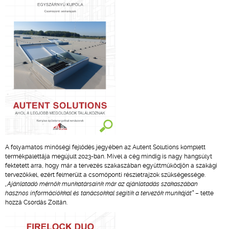
A folyamatos minőségi fejlődés jegyében az Autent Solutions komplett
termékpalettája megújult 2023-ban. Mivel a cég mindig is nagy hangsúlyt
fektetett arra, hogy már a tervezés szakaszában együttműködjön a szakági
tervezőkkel, ezért felmerült a csomóponti részletrajzok szükségessége.
„Ajánlatadó mérnök munkatársaink már az ajánlatadás szakaszában
hasznos információkkal és tanácsokkal segítik a tervezők munkáját”
– tette
hozzá Csordás Zoltán.