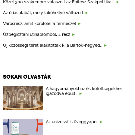
Közel 300 szakember válaszolt az Építész Szakpolitikai…
Az óriásplakát, mely lakóhellyé változott
Városrész, amit körülölel a természet
Üzbegisztáni útinaplómból, 1. rész
Új közösségi teret alakítottak ki a Bartók-negyed…
SOKAN OLVASTÁK
A hagyományokhoz és kötöttségekhez
igazodva épült…
Az univerzális üveggyapot