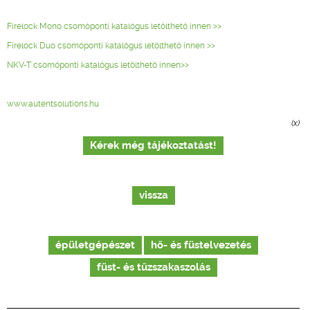
Firelock Mono csomóponti katalógus letölthető innen >>
Firelock Duo csomóponti katalógus letölthető innen >>
NKV-T csomóponti katalógus letölthető innen>>
www.autentsolutions.hu
(x)
Kérek még tájékoztatást!
vissza
épületgépészet
hő- és füstelvezetés
füst- és tűzszakaszolás