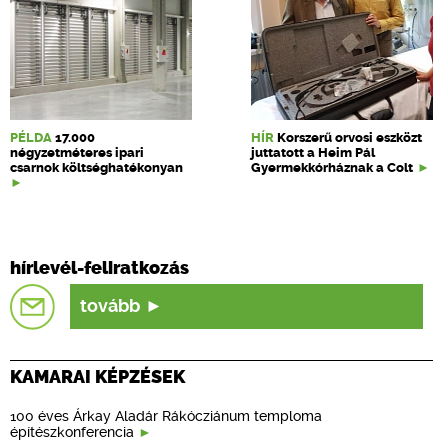
PÉLDA
17.000
HÍR
Korszerű orvosi eszközt
négyzetméteres ipari
juttatott a Heim Pál
csarnok költséghatékonyan
Gyermekkórháznak a Colt
hírlevél-feliratkozás
tovább
KAMARAI KÉPZÉSEK
100 éves Árkay Aladár Rákócziánum temploma
építészkonferencia