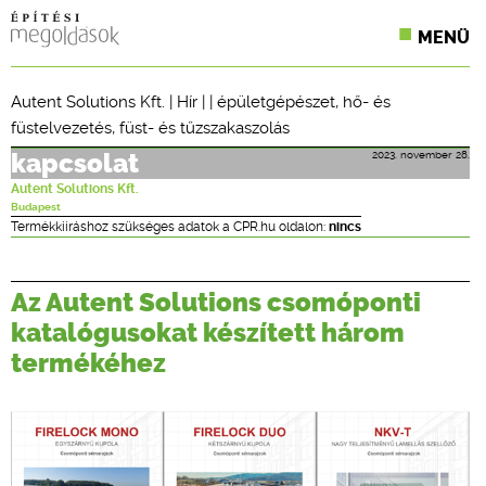
MENÜ
KONFERENCIÁK
Autent Solutions Kft.
|
Hír
| |
épületgépészet
,
hő- és
füstelvezetés
,
füst- és tűzszakaszolás
SZAKLAPOK
2023. november 28.
kapcsolat
CPR TERMÉKKIÍRÁS
Autent Solutions Kft.
Budapest
ÉPÍTÉSI JOG
Termékkiíráshoz szükséges adatok a CPR.hu oldalon:
nincs
ONLINE KÉPZÉSEK
Az Autent Solutions csomóponti
TERVEZÉSI SEGÉDLETEK
katalógusokat készített három
termékéhez