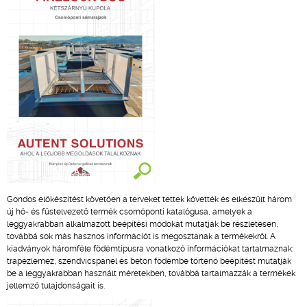
Gondos előkészítést követően a terveket tettek követték és elkészült három
új hő- és füstelvezető termék csomóponti katalógusa, amelyek a
leggyakrabban alkalmazott beépítési módokat mutatják be részletesen,
továbbá sok más hasznos információt is megosztanak a termékekről. A
kiadványok háromféle födémtípusra vonatkozó információkat tartalmaznak:
trapézlemez, szendvicspanel és beton födémbe történő beépítést mutatják
be a leggyakrabban használt méretekben, továbbá tartalmazzák a termékek
jellemző tulajdonságait is.