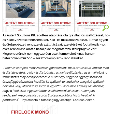
Az Autent Solutions Kft. 2008-as alapítása óta gravitációs szellőzéssel, hő-
és füstelvezetési rendszerekkel, füst- és tűzszakaszolással, illetve egyéb
épületgépészeti rendszerek szállításával, szerelésével foglalkozik – 15
éves fennállása alatt a hazai piac meghatározó szereplőjévé vált.
Megrendelőinek nem egyszerűen csak termékeket kínál, hanem
hatékonyan működő – sokszor komplett – rendszereket.
„Érdemes komplex rendszerekben gondolkodni, mi is ezt tesszük, amikor a hő-
és füstelvezetést, a tűz- és füstgátlást, a napi szellőztetést, az árnyékolást, a
természetes fény beengedését és a hűtést egy nagyobb egység szorosan
összefüggő részeiként kezeljük. Új épületek tervezésekor, meglévő épületek
bővítése vagy átalakítása során is együttműködünk a szakági tervezőkkel,
hogy a fenti elvet a gyakorlatban is alkalmazni lehessen. A komplex
rendszerek megvalósítása során Európa legjobbjai közül kerülnek ki
partnereink”
– nyilatkozta a társaság ügyvezetője, Csordás Zoltán.