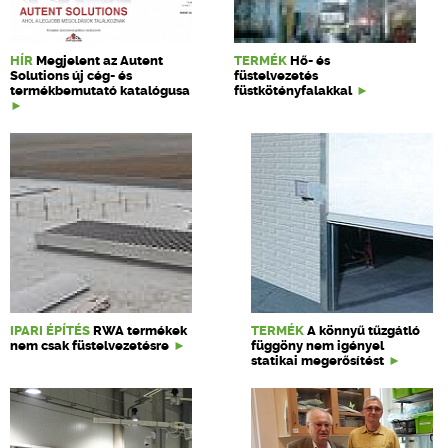
HÍR
Megjelent az Autent
TERMÉK
Hő- és
Solutions új cég- és
füstelvezetés
termékbemutató katalógusa
füstkötényfalakkal
IPARI ÉPÍTÉS
RWA termékek
TERMÉK
A könnyű tűzgátló
nem csak füstelvezetésre
függöny nem igényel
statikai megerősítést