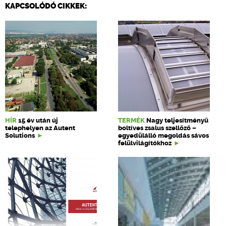
KAPCSOLÓDÓ CIKKEK:
HÍR
15 év után új
TERMÉK
Nagy teljesítményű
telephelyen az Autent
boltíves zsalus szellőző –
Solutions
egyedülálló megoldás sávos
felülvilágítókhoz