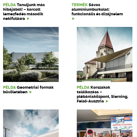
PÉLDA
Tanuljunk más
TERMÉK
Sávos
hibájából! – korcolt
alumíniumburkolat:
lemezfedés második
funkcionális és dizájnelem
nekifutásra
PÉLDA
Geometriai formák
PÉLDA
Korszakok
bűvöletében
találkozása –
plébániaközpont, Sierning,
Felső-Ausztria