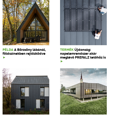
PÉLDA
A Börzsöny lábánál,
TERMÉK
Újdonság:
földszínekben rejtőzködve
napelemrendszer akár
meglévő PREFALZ tetőhöz is