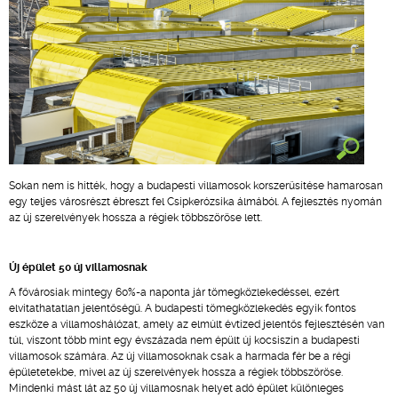
Sokan nem is hitték, hogy a budapesti villamosok korszerűsítése hamarosan
egy teljes városrészt ébreszt fel Csipkerózsika álmából. A fejlesztés nyomán
az új szerelvények hossza a régiek többszöröse lett.
Új épület 50 új villamosnak
A fővárosiak mintegy 60%-a naponta jár tömegközlekedéssel, ezért
elvitathatatlan jelentőségű. A budapesti tömegközlekedés egyik fontos
eszköze a villamoshálózat, amely az elmúlt évtized jelentős fejlesztésén van
túl, viszont több mint egy évszázada nem épült új kocsiszín a budapesti
villamosok számára. Az új villamosoknak csak a harmada fér be a régi
épületetekbe, mivel az új szerelvények hossza a régiek többszöröse.
Mindenki mást lát az 50 új villamosnak helyet adó épület különleges