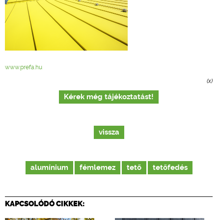
www.prefa.hu
(x)
Kérek még tájékoztatást!
vissza
alumínium
fémlemez
tető
tetőfedés
KAPCSOLÓDÓ CIKKEK: