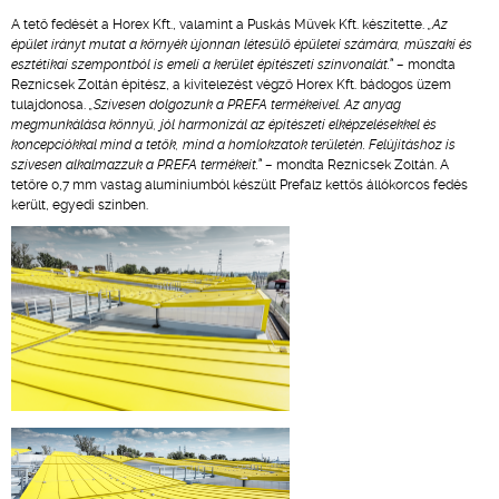
A tető fedését a Horex Kft., valamint a Puskás Művek Kft. készítette.
„Az
épület irányt mutat a környék újonnan létesülő épületei számára, műszaki és
esztétikai szempontból is emeli a kerület építészeti színvonalát.” –
mondta
Reznicsek Zoltán építész, a kivitelezést végző Horex Kft. bádogos üzem
tulajdonosa.
„Szívesen dolgozunk a PREFA termékeivel. Az anyag
megmunkálása könnyű, jól harmonizál az építészeti elképzelésekkel és
koncepciókkal mind a tetők, mind a homlokzatok területén. Felújításhoz is
szívesen alkalmazzuk a PREFA termékeit.” –
mondta Reznicsek Zoltán. A
tetőre 0,7 mm vastag alumíniumból készült Prefalz kettős állókorcos fedés
került, egyedi színben.