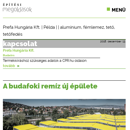
MENÜ
KONFERENCIÁK
Prefa Hungária Kft.
|
Példa
| |
alumínium
,
fémlemez
,
tető
,
tetőfedés
SZAKLAPOK
2018. december 13.
kapcsolat
CPR TERMÉKKIÍRÁS
Prefa Hungária Kft.
Budaörs
ÉPÍTÉSI JOG
Termékkiíráshoz szükséges adatok a CPR.hu oldalon:
tovább
ONLINE KÉPZÉSEK
A budafoki remíz új épülete
TERVEZÉSI SEGÉDLETEK