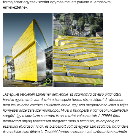
formájában: egyesek szerint egymás mellett parkoló villamosokra
emlékeztetnek.
„
Az épület tetőjének színesnek kell lennie, ez számomra az első pillanattól
kezdve egyértelmű volt. A szín a koncepció fontos részét képezi. A városnak
nem kell minden esetben szürkének lennie, egy szín meghatározó lehet a teljes
környezet közérzete szempontjából. Mivel a budapesti villamosok „közlekedési
sárgák”, így a kocsiszín számára is ezt a színt választottuk. A PREFA által
bemutatott anyag tökéletesen megfelelt mind a technikai, mind pedig az
esztétikai elvárásainknak, és biztosított volt az egyedi szín szállítási határideje
és rendelkezésre állása is. További fontos szempont volt számunkra a szintén