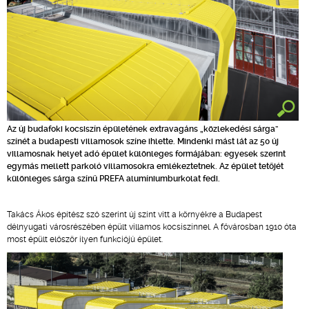
Az új budafoki kocsiszín épületének extravagáns „közlekedési sárga”
színét a budapesti villamosok színe ihlette. Mindenki mást lát az 50 új
villamosnak helyet adó épület különleges formájában: egyesek szerint
egymás mellett parkoló villamosokra emlékeztetnek. Az épület tetőjét
különleges sárga színű PREFA alumíniumburkolat fedi.
Takács Ákos építész szó szerint új színt vitt a környékre a Budapest
délnyugati városrészében épült villamos kocsiszínnel. A fővárosban 1910 óta
most épült először ilyen funkciójú épület.