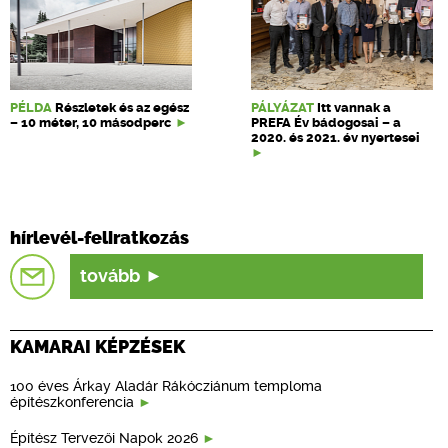
PÉLDA
Részletek és az egész
PÁLYÁZAT
Itt vannak a
– 10 méter, 10 másodperc
PREFA Év bádogosai – a
2020. és 2021. év nyertesei
hírlevél-feliratkozás
tovább
KAMARAI KÉPZÉSEK
100 éves Árkay Aladár Rákócziánum temploma
építészkonferencia
Építész Tervezői Napok 2026