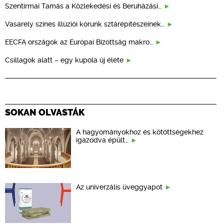
Szentirmai Tamás a Közlekedési és Beruházási…
Vasarely színes illúziói korunk sztárépítészeinek…
EECFA országok az Európai Bizottság makro…
Csillagok alatt – egy kupola új élete
SOKAN OLVASTÁK
A hagyományokhoz és kötöttségekhez
igazodva épült…
Az univerzális üveggyapot