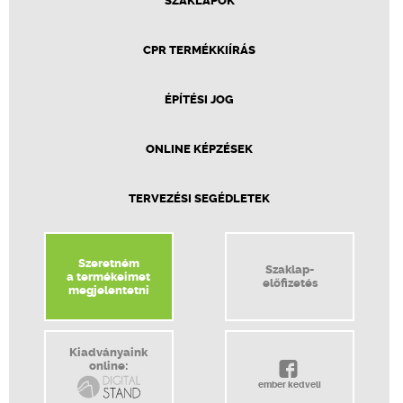
SZAKLAPOK
CPR TERMÉKKIÍRÁS
ÉPÍTÉSI JOG
ONLINE KÉPZÉSEK
TERVEZÉSI SEGÉDLETEK
Szeretném
Szaklap-
a termékeimet
előfizetés
megjelentetni
Kiadványaink
online:
ember kedveli