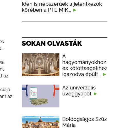
Idén is népszerűek a jelentkezők
körében a PTE MIK…
és
SOKAN OLVASTÁK
ól
A
hagyományokhoz
va
és kötöttségekhez
nt
igazodva épült…
t az
Az univerzális
ciója
üveggyapot
tam az
Boldogságos Szűz
Mária