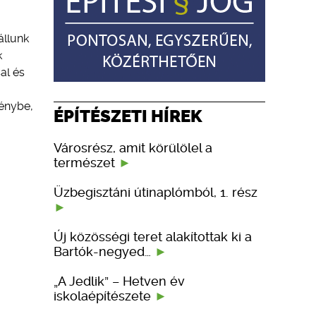
állunk
k
al és
génybe,
ÉPÍTÉSZETI HÍREK
Városrész, amit körülölel a
természet
Üzbegisztáni útinaplómból, 1. rész
Új közösségi teret alakítottak ki a
Bartók-negyed…
„A Jedlik” – Hetven év
iskolaépítészete