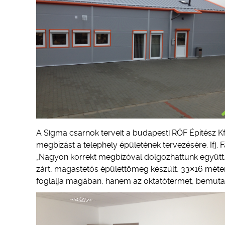
A Sigma csarnok terveit a budapesti RÓF Építész Kft
megbízást a telephely épületének tervezésére. Ifj. F
„Nagyon korrekt megbízóval dolgozhattunk együtt,
zárt, magastetős épülettömeg készült, 33×16 méter
foglalja magában, hanem az oktatótermet, bemutatóte