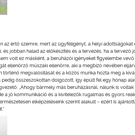
 az értő szemre, mert az ügyféligényt, a helyi adottságokat 
ni, és jobban halad az előkészítés és a tervezés, ha a tervező j
n sem volt ez másként, a beruházói igényeket figyelembe vevő
ágát ellenőrző műszaki ellenőrre, aki a megbízó nevében eljár
en történő megvalósítását és a közös munka hozta meg a kívá
 pedig összeszokottan dolgozott, így épült fel egy hónap alat
gvezető: „Ahogy bármely más beruházásnál, nálunk is voltak
 de a jó kommunikáció és a kivitelezők rugalmas és gyors reak
rmészetesen elképzeléseink szerint alakult – ezért is ajánlot
.”