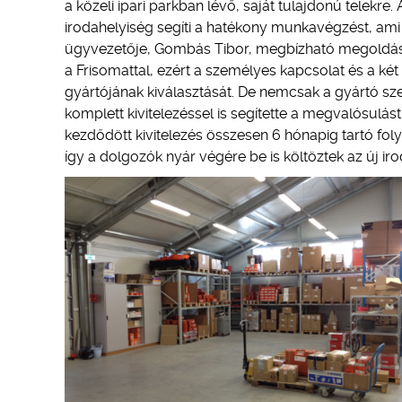
a közeli ipari parkban lévő, saját tulajdonú telekre
irodahelyiség segíti a hatékony munkavégzést, ami
ügyvezetője, Gombás Tibor, megbízható megoldást k
a Frisomattal, ezért a személyes kapcsolat és a két 
gyártójának kiválasztását. De nemcsak a gyártó sze
komplett kivitelezéssel is segítette a megvalósulás
kezdődött kivitelezés összesen 6 hónapig tartó fol
így a dolgozók nyár végére be is költöztek az új iro