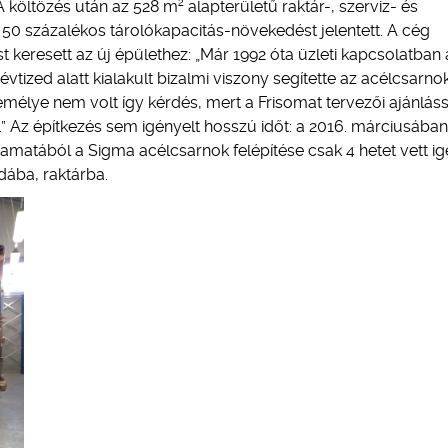
2
. A költözés után az 528 m
alapterületű raktár-, szerviz- és
 50 százalékos tárolókapacitás-növekedést jelentett. A cég
eresett az új épülethez: „Már 1992 óta üzleti kapcsolatban 
évtized alatt kialakult bizalmi viszony segítette az acélcsarno
mélye nem volt így kérdés, mert a Frisomat tervezői ajánláss
t.” Az építkezés sem igényelt hosszú időt: a 2016. márciusában
yamatából a Sigma acélcsarnok felépítése csak 4 hetet vett i
dába, raktárba.