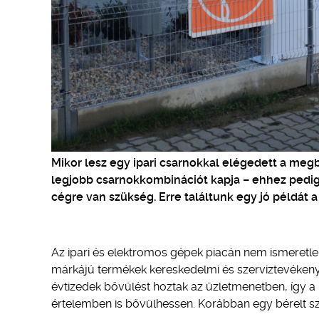
Mikor lesz egy ipari csarnokkal elégedett a meg
legjobb csarnokkombinációt kapja – ehhez pedig az
cégre van szükség. Erre találtunk egy jó példát a
Az ipari és elektromos gépek piacán nem ismeretlen
márkájú termékek kereskedelmi és szerviztevékenysé
évtizedek bővülést hoztak az üzletmenetben, így a ra
értelemben is bővülhessen. Korábban egy bérelt sz