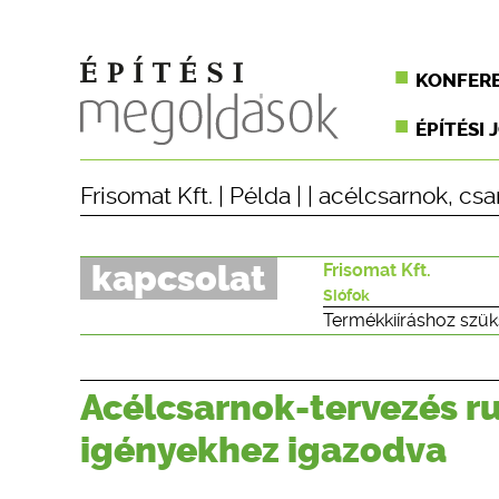
KONFER
ÉPÍTÉSI 
Frisomat Kft.
|
Példa
| |
acélcsarnok
,
csa
kapcsolat
Frisomat Kft.
Siófok
Termékkiíráshoz szük
Acélcsarnok-tervezés r
igényekhez igazodva