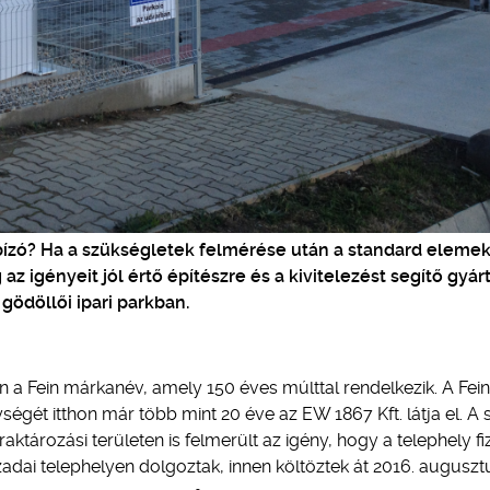
bízó? Ha a szükségletek felmérése után a standard elemek
 igényeit jól értő építészre és a kivitelezést segítő gyár
 gödöllői ipari parkban.
 a Fein márkanév, amely 150 éves múlttal rendelkezik. A Fein
gét itthon már több mint 20 éve az EW 1867 Kft. látja el. A 
ktározási területen is felmerült az igény, hogy a telephely fiz
adai telephelyen dolgoztak, innen költöztek át 2016. augusz