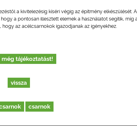
zéstől a kivitelezésig kíséri végig az építmény elkészülését. 
 hogy a pontosan illesztett elemek a használatot segítik, míg 
ják, hogy az acélcsarnokok igazodjanak az igényekhez.
 még tájékoztatást!
vissza
csarnok
csarnok