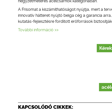
négyzetméteres acélcsarnok kategóriában.
A Frisomat a kiszámíthatóságot nyújtja, mert a terve
innovatív hátteret nyújtó belga cég a garancia arra,
kutatás-fejlesztésre fordított erőforrások biztosít
További információ >>
Kérek
acél
KAPCSOLÓDÓ CIKKEK: