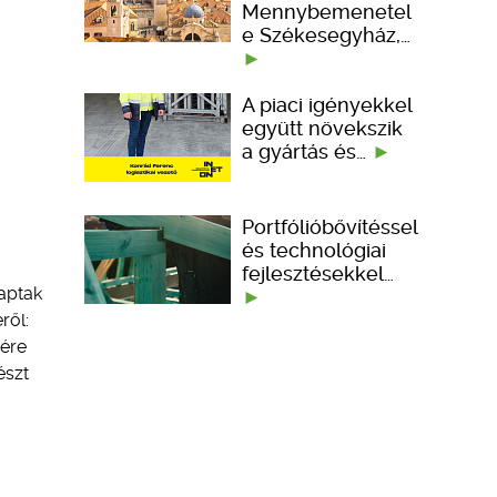
Mennybemenetel
e Székesegyház,…
A piaci igényekkel
együtt növekszik
a gyártás és…
Portfólióbővítéssel
és technológiai
fejlesztésekkel…
kaptak
ről:
sére
észt