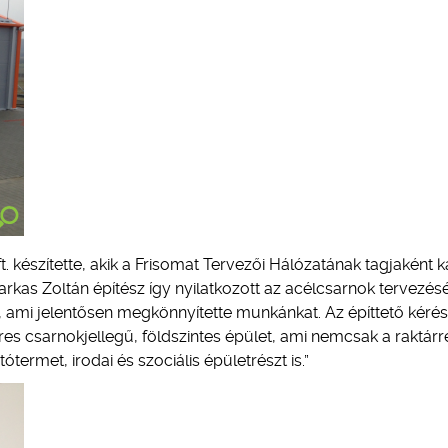
. készítette, akik a Frisomat Tervezői Hálózatának tagjaként 
arkas Zoltán építész így nyilatkozott az acélcsarnok tervezésé
 ami jelentősen megkönnyítette munkánkat. Az építtető kéré
es csarnokjellegű, földszintes épület, ami nemcsak a raktárr
rmet, irodai és szociális épületrészt is.”