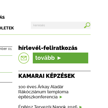
ÁS
DLETEK
hírlevél-feliratkozás
mber 01.
tovább
KAMARAI KÉPZÉSEK
100 éves Árkay Aladár
Rákócziánum temploma
építészkonferencia
Építész Tervezői Napok 2026