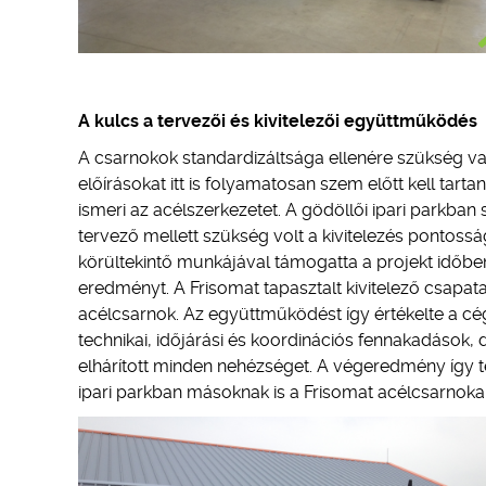
A kulcs a tervezői és kivitelezői együttműködés
A csarnokok standardizáltsága ellenére szükség van
előírásokat itt is folyamatosan szem előtt kell tarta
ismeri az acélszerkezetet. A gödöllői ipari parkba
tervező mellett szükség volt a kivitelezés pontoss
körültekintő munkájával támogatta a projekt időb
eredményt. A Frisomat tapasztalt kivitelező csapata
acélcsarnok. Az együttműködést így értékelte a cé
technikai, időjárási és koordinációs fennakadások,
elhárított minden nehézséget. A végeredmény így te
ipari parkban másoknak is a Frisomat acélcsarnokait