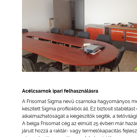
Acélcsarnok ipari felhasználásra
A Frisomat Sigma nevű csarnoka hagyományos megj
készített Sigma profilokból áll. Ez biztosít stabilit
alkalmazhatóságát a kiegészítők segítik, a tetővilág
A belga Frisomat cég az elmúlt 25 évben már hazá
járult hozzá a raktár- vagy termelőkapacitás fejle