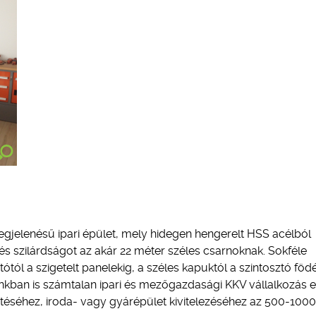
elenésű ipari épület, mely hidegen hengerelt HSS acélból
ást és szilárdságot az akár 22 méter széles csarnoknak. Sokféle
ítótól a szigetelt panelekig, a széles kapuktól a szintosztó fö
nkban is számtalan ipari és mezőgazdasági KKV vállalkozás 
sztéséhez, iroda- vagy gyárépület kivitelezéséhez az 500-1000