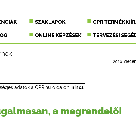
ENCIÁK
SZAKLAPOK
CPR TERMÉKKIÍR
JOG
ONLINE KÉPZÉSEK
TERVEZÉSI SEGÉ
rnok
2016. dece
séges adatok a CPR.hu oldalon:
nincs
ugalmasan, a megrendelői