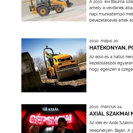
A 2010. évi Bauma sza
amely a vevőknek átla
napi munkatempó melle
bevezetésével értek el
2010. május 20.
HATÉKONYAN, P
Az első és a hátsó heng
kezelőülésből egyaránt
hogy egészen a szegély
2010. március 24.
AXIÁL SZAKMAI
Az idei év Axiál Szak
telephelyén, Baján. A 