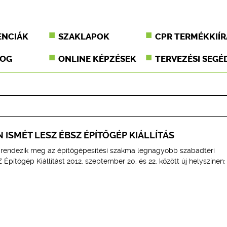
ENCIÁK
SZAKLAPOK
CPR TERMÉKKIÍR
JOG
ONLINE KÉPZÉSEK
TERVEZÉSI SEGÉ
ISMÉT LESZ ÉBSZ ÉPÍTŐGÉP KIÁLLÍTÁS
rendezik meg az építőgépesítési szakma legnagyobb szabadtéri
Építőgép Kiállítást 2012. szeptember 20. és 22. között új helyszínen: