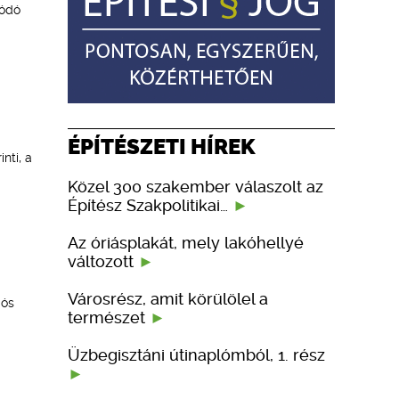
lódó
ÉPÍTÉSZETI HÍREK
nti, a
Közel 300 szakember válaszolt az
Építész Szakpolitikai…
Az óriásplakát, mely lakóhellyé
változott
Városrész, amit körülölel a
iós
természet
Üzbegisztáni útinaplómból, 1. rész