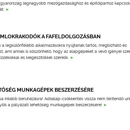
gyarország legnagyobb mezőgazdasághoz és építőiparhoz kapcso
át.
OMLOKRAKODÓK A FAFELDOLGOZÁSBAN
a legkülönfélébb alkalmazásokra nyújtanak tartós, megbízható és
, ami annak is köszönhető, hogy az alapgépeket a vevő igényei szeri
rtozékokkal és kiegészítőkkel szerelik.
ETŐSÉG MUNKAGÉPEK BESZERZÉSÉRE
sa inkább beruházásra! Adóalap-csökkentés vissza nem térítendő un
yílik a pályázati lehetőség munkagépek beszerzésére!