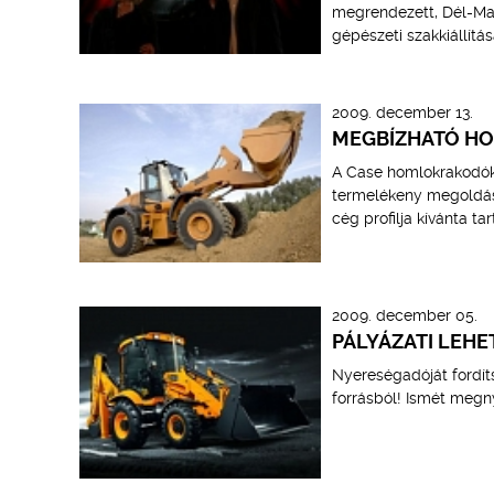
megrendezett, Dél-Ma
gépészeti szakkiállítás
2009. december 13.
MEGBÍZHATÓ H
A Case homlokrakodók 
termelékeny megoldást
cég profilja kívánta ta
2009. december 05.
PÁLYÁZATI LEH
Nyereségadóját fordít
forrásból! Ismét megn