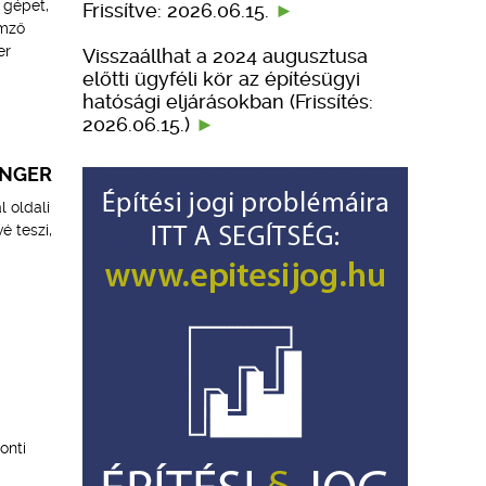
 gépet,
Frissítve: 2026.06.15.
emző
er
Visszaállhat a 2024 augusztusa
előtti ügyféli kör az építésügyi
hatósági eljárásokban (Frissítés:
2026.06.15.)
ENGER
l oldali
é teszi,
onti