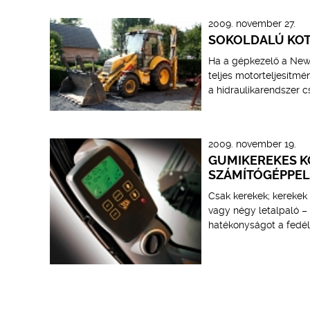
2009. november 27.
SOKOLDALÚ KOT
Ha a gépkezelő a New 
teljes motorteljesítmé
a hidraulikarendszer cs
2009. november 19.
GUMIKEREKES K
SZÁMÍTÓGÉPPEL
Csak kerekek; kerekek p
vagy négy letalpaló –
hatékonyságot a fedél