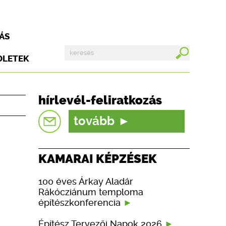
ÁS
DLETEK
hírlevél-feliratkozás
tovább
KAMARAI KÉPZÉSEK
100 éves Árkay Aladár
Rákócziánum temploma
építészkonferencia
Építész Tervezői Napok 2026