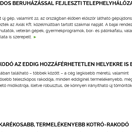
RDOS BERUHÁZÁSSAL FEJLESZTI TELEPHELYHÁLÓZ
tt új gép, valamint 22, az országban élőben először látható gépújdon
zték az Axiál Kft. közelmúltban tartott szakmai napját. A bajai rend
atók, veterán gépek, gyermekprogramok, bor- és pálinkafalu, val
lata is szerepelt.
KODÓ AZ EDDIG HOZZÁFÉRHETETLEN HELYEKRE IS 
tában található – többek között – a cég legkisebb méretű, valamint
ősebb teleszkópos rakodója, minden eddiginél termelékenyebb, még
ő midikotrója, illetve robusztus, de könnyen irányítható új tömörítők
KARÉKOSABB, TERMELÉKENYEBB KOTRÓ-RAKODÓ