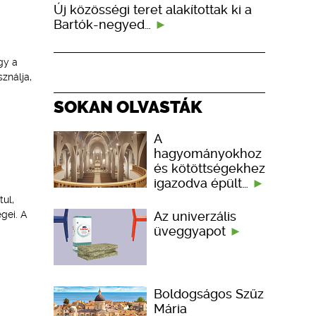
Új közösségi teret alakítottak ki a
Bartók-negyed…
gy a
ználja,
SOKAN OLVASTÁK
A
hagyományokhoz
és kötöttségekhez
igazodva épült…
tul,
Az univerzális
gei. A
üveggyapot
Boldogságos Szűz
Mária