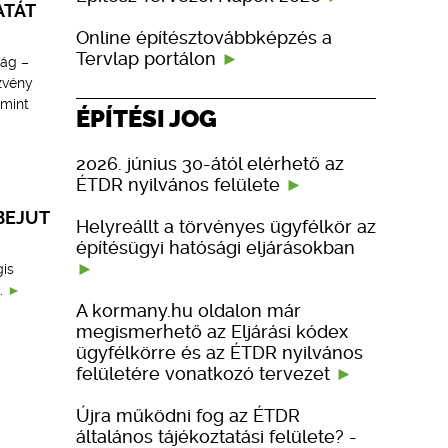
ATÁT
Online építésztovábbképzés a
Tervlap portálon
ság –
ezvény
amint
ÉPÍTÉSI JOG
2026. június 30-ától elérhető az
ÉTDR nyilvános felülete
BEJUT
Helyreállt a törvényes ügyfélkör az
építésügyi hatósági eljárásokban
is
.
A kormany.hu oldalon már
megismerhető az Eljárási kódex
ügyfélkörre és az ÉTDR nyilvános
felületére vonatkozó tervezet
Újra működni fog az ÉTDR
általános tájékoztatási felülete? -