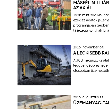
MÁSFÉL MILLIÁ
AZ AXIÁL
Több mint 200 kiállíto
ezek az adatok jelleme
programjában gépbemut
tájjellegű konyhák kíná
2010. november 05.
A LEGKISEBB RA
A JCB megújult kínála
leggyengébb és leger
olcsóbban üzemeltethet
2010. augusztus 22.
ÜZEMANYAG-TA