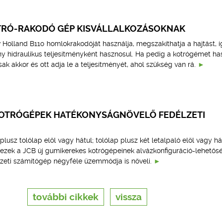
RÓ-RAKODÓ GÉP KISVÁLLALKOZÁSOKNAK
Holland B110 homlokrakodóját használja, megszakíthatja a hajtást, í
ny hidraulikus teljesítményként hasznosul. Ha pedig a kotrógémet has
ak akkor és ott adja le a teljesítményét, ahol szükség van rá.
OTRÓGÉPEK HATÉKONYSÁGNÖVELŐ FEDÉLZETI
lusz tolólap elöl vagy hátul; tolólap plusz két letalpaló elöl vagy há
 ezek a JCB új gumikerekes kotrógépeinek alvázkonfiguráció-lehetősé
zeti számítógép négyféle üzemmódja is növeli.
további cikkek
vissza