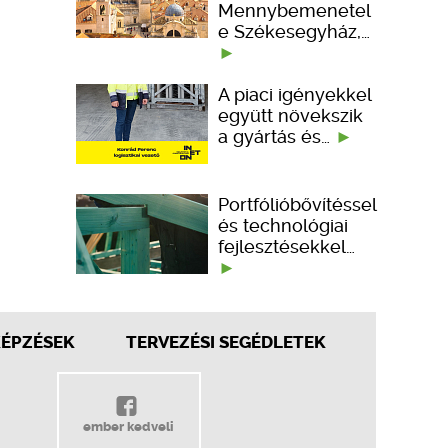
Mennybemenetel
e Székesegyház,…
A piaci igényekkel
együtt növekszik
a gyártás és…
Portfólióbővítéssel
és technológiai
fejlesztésekkel…
KÉPZÉSEK
TERVEZÉSI SEGÉDLETEK
ember kedveli