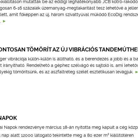
kkiállításon mutatták be az eddigi leghatékonyabb JCB kotró-rakodó
gosan 6-16 százalék üzemanyag-megtakarítást tesz lehetővé a jell
tt, amit főképpen az új, három szivattyúval működő EcoDig rendsz
.
ONTOSAN TÖMÖRÍT AZ ÚJ VIBRÁCIÓS TANDEMÚTH
er vibrációja külön-külön is állítható, és a berendezés a jobb és a ba
 irányítható. Rendelhető a géphez szélvágó és sajtoló is, ami lehetőv
ekig tömörítsünk, és az aszfaltréteg szélét esztétikusan levágjuk.
 NAPOK
mai Napok rendezvénye március 18-án nyitotta meg kapuit a cég közp
2
3 nap alatt 12000 látogató tekintette meg a 80 ezer m
kiállítótéren